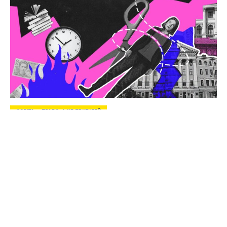
ОСВІТА — ПРАВО, А НЕ ПРИВІЛЕЙ
Життя українського студентства між
неолібералізмом і війною
19.04.2024
|
Карина Чмелюк