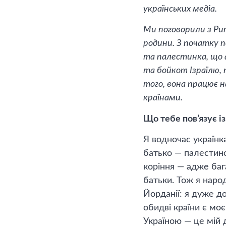
українських медіа.
Ми поговорили з Рит
родини. З початку 
та палестинка, що 
та бойкот Ізраїлю, 
того, вона працює 
країнами.
Що тебе пов’язує і
Я водночас українк
батько — палестино
коріння — адже баг
батьки. Тож я народ
Йорданії: я дуже до
обидві країни є моє
Україною — це мій д