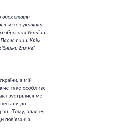
 обох сторін
ється як українка
 озброєння України
а Палестини. Крім
ідними для неї
країни, а мій
 саме таке особливе
 і зустрілися мої
ереїхали до
раці. Тому, власне,
и пов’язані з