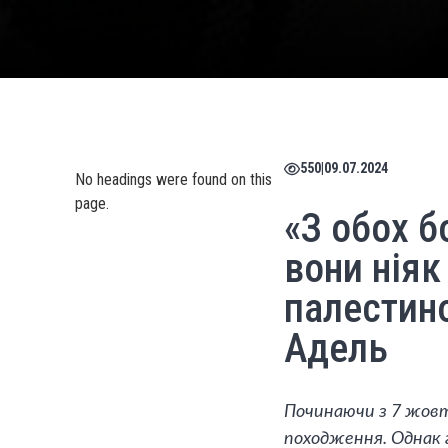
550
|
09.07.2024
No headings were found on this
page.
«З обох б
вони ніяк
палестин
Адель
Починаючи з 7 жовтн
походження. Однак 