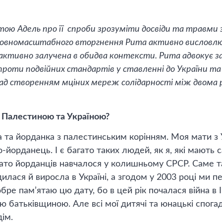
ою Адель про її спроби зрозуміти досвіди та травми з
повномасштабного вторгнення Рита активно висловлю
активно залучена в обидва контексти. Рита адвокує за
проти подвійних стандартів у ставленні до України т
над створенням мціних мереж солідарності між двома р
з Палестиною та Україною?
а та йорданка з палестинським корінням. Моя мати з У
-йорданець. І є багато таких людей, як я, які мають
ато йорданців навчалося у колишньому СРСР. Саме так
илася й виросла в Україні, а згодом у 2003 році ми п
бре пам’ятаю цю дату, бо в цей рік почалася війна в І
ю батьківщиною. Але всі мої дитячі та юнацькі спогад
ім.