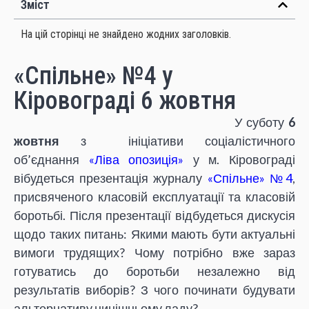
Зміст
На цій сторінці не знайдено жодних заголовків.
«Спільне» №4 у
Кіровограді 6 жовтня
У суботу
6
жовтня
з ініціативи соціалістичного
об’єднання
«Ліва опозиція»
у м. Кіровограді
вібудеться презентація журналу
«Спільне» №4
,
присвяченого класовій експлуатації та класовій
боротьбі. Після презентації відбудеться дискусія
щодо таких питань: Якими мають бути актуальні
вимоги трудящих? Чому потрібно вже зараз
готуватись до боротьби незалежно від
результатів виборів? З чого починати будувати
альтернативу нинішньому ладу?