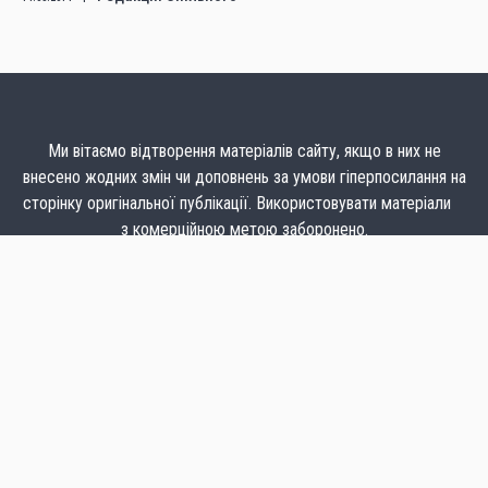
Ми вітаємо відтворення матеріалів сайту, якщо в них не
внесено жодних змін чи доповнень за умови гіперпосилання на
сторінку оригінальної публікації. Використовувати матеріали
з комерційною метою заборонено.
Думка авторів може не збігатися з позицією редакції
CC BY-NC-ND @ 2009 – 2025
СТАТИ АВТОРКОЮ
ПІДТРИМАТИ СПІЛЬНЕ