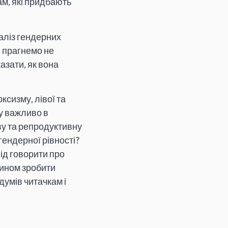
ам, які придбають
наліз гендерних
и прагнемо не
азати, як вона
сизму, лівої та
у важливо в
ву та репродуктивну
гендерної рівності?
ід говорити про
чином зробити
думів читачкам і