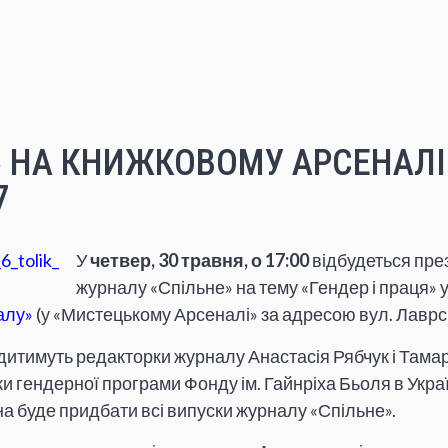
» НА КНИЖКОВОМУ АРСЕНАЛІ 
7
У
четвер, 30 травня, о 17:00
відбудеться през
журналу «Спільне» на тему «Гендер і праця» 
алу»
(у «Мистецькому Арсеналі» за адресою вул. Лаврсь
итимуть редакторки журналу Анастасія Рябчук і Тама
и гендерної програми Фонду ім. Гайнріха Бьоля в Укра
а буде придбати всі випуски журналу «Спільне».