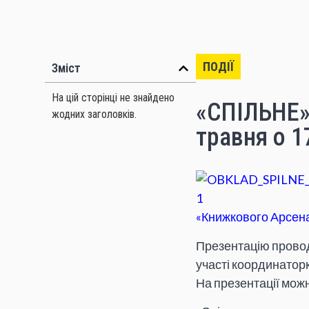
ПОДІЇ
Зміст
На цій сторінці не знайдено
«СПІЛЬНЕ
жодних заголовків.
травня о 1
«Книжкового Арсен
Презентацію провод
участі координаторк
На презентації можн