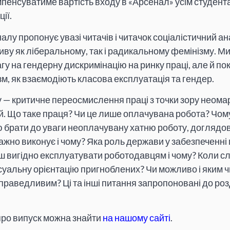
пенсуватиме вартість входу в «Арсенал» усім студент
ії.
лу пропонує увазі читачів і читачок соціалістичний а
ву як ліберальному, так і радикальному фемінізму. М
гу на гендерну дискримінацію на ринку праці, але й пок
зм, як взаємодіють класова експлуатація та гендер.
— критичне переосмислення праці з точки зору неомарк
ій. Що таке праця? Чи це лише оплачувана робота? Чом
ю брати до уваги неоплачувану хатню роботу, доглядо
ажно виконує і чому? Яка роль держави у забезпеченні 
 вигідно експлуатувати роботодавцям і чому? Коли сл
ексуальну орієнтацію пригноблених? Чи можливо і яким 
праведливим? Ці та інші питання запропоновані до роз
про випуск можна знайти
на нашому сайті
.