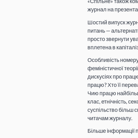
«Спільне» також ком
журнал на презентац
Шостий випуск журна
питань — альтернати
просто звернути ува
вплетена в капіталі
Особливість номеру 
феміністичної теор
дискусіях про прац
працю? Хто її перев
Чию працю найбільш
клас, етнічність, с
суспільство більш с
читачам журналу.
Більше інформації 