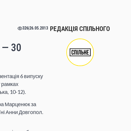
РЕДАКЦІЯ СПІЛЬНОГО
326
|
26.05.2013
— 30
ентація 6 випуску
у рамках
ка, 10-12).
ра Марценюк за
їні Анни Довгопол.