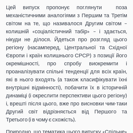
Цей випуск пропонує поглянути поза
механістичними аналогіями з Першим та Третім
світом на те, що називалося Другим світом –
колишній «соціалістичний табір» – і здається,
нікуди не ділося. Йдеться про розгляд цього
регіону (насамперед, Центральної та Східної
Європи і країн колишнього СРСР) з позиції його
окремішності, про спробу виокремити і
проаналізувати спільні тенденції для всіх країн,
які в нього входять (а також класифікувати їхні
внутрішні відмінності), побачити їх в історичній
динаміці (і окреслити перспективи цього регіону)
і, врешті після цього, вже про висновки чим-таки
Другий світ відрізняється від Першого та
Третього (і в чому є схожість).
Природно, що тематика цього випуску «Спільне»