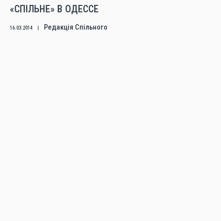
«СПІЛЬНЕ» В ОДЕССЕ
Редакція Спільного
16.03.2014
|
Ми вітаємо відтворення матеріалів сайту, якщо в них не
внесено жодних змін чи доповнень за умови гіперпосилання на
сторінку оригінальної публікації. Використовувати матеріали
з комерційною метою заборонено.
Думка авторів може не збігатися з позицією редакції
CC BY-NC-ND @ 2009 – 2025
СТАТИ АВТОРКОЮ