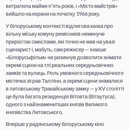
витратила майже п’ять років, і «Місто майстрів»
вийшло на екрани на початку 1966 року.
У білоруському контексті відлигова казка про
вільну міську комуну ремісників неминуче
приростає смислами, які точно не мав на увазі
сценарист і, мабуть, сам режисер — інакше
«Білорусьфільм» не ризикнув дозволити знімати
окремі сцени на тлі реальних середньовічних
замків та вулиць. Роль умовного середньовічного
містечка зіграв Таллінн, а окремі сцени знімалися
в литовському Тракайському замку — у XV столітті
це була багата резиденція Вітовта (Вітаутуса),
одного з найзнаменитіших князів Великого
князівства Литовського.
Вперше у радянському білоруському кіно