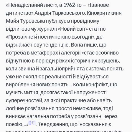
«Ненадісланий лист», а 1962-го — «Іванове
дитинство» Андрія Тарковського. Кінокритикиня
Майя Туровська публікує в провідному
відлиговому журналі «Новий світ» статтю
«Прозаїчне й поетичне кіно сьогодні», де
відзначає нову тенденцію. Вона пише, що
потреба в метафорах і алегорії «стає особливо
відчутною в періоди різких історичних зрушень,
коли звична й загальноприйнята система понять
уже не охоплює реальності й відбувається
вироблення нових понять… Коли конфлікт, що
мучить митця, досягає такої напруженості
суперечностей, за якої практичне або навіть
логічне розв’язання просто неможливе, тоді
виникає нагальна потреба у розв’язанні через
[1]
поезію…»
. Твердження, що іносказання є