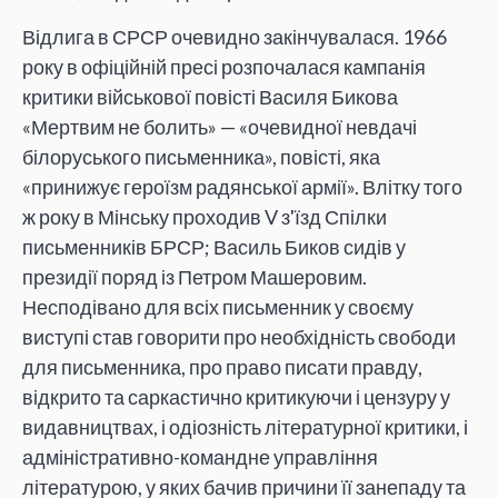
Відлига в СРСР очевидно закінчувалася. 1966
року в офіційній пресі розпочалася кампанія
критики військової повісті Василя Бикова
«Мертвим не болить» — «очевидної невдачі
білоруського письменника», повісті, яка
«принижує героїзм радянської армії». Влітку того
ж року в Мінську проходив V з'їзд Спілки
письменників БРСР; Василь Биков сидів у
президії поряд із Петром Машеровим.
Несподівано для всіх письменник у своєму
виступі став говорити про необхідність свободи
для письменника, про право писати правду,
відкрито та саркастично критикуючи і цензуру у
видавництвах, і одіозність літературної критики, і
адміністративно-командне управління
літературою, у яких бачив причини її занепаду та