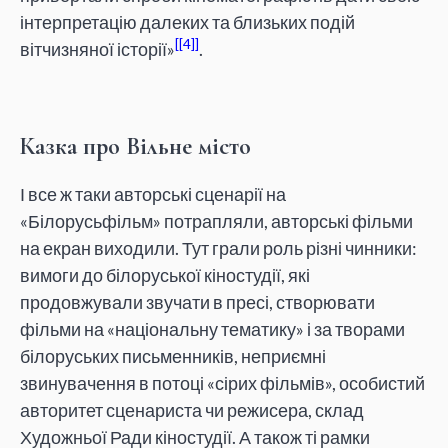
інтерпретацію далеких та близьких подій
[4]
вітчизняної історії»
.
Казка про Вільне місто
І все ж таки авторські сценарії на
«Білорусьфільм» потрапляли, авторські фільми
на екран виходили. Тут грали роль різні чинники:
вимоги до білоруської кіностудії, які
продовжували звучати в пресі, створювати
фільми на «національну тематику» і за творами
білоруських письменників, неприємні
звинувачення в потоці «сірих фільмів», особистий
авторитет сценариста чи режисера, склад
Художньої Ради кіностудії. А також ті рамки