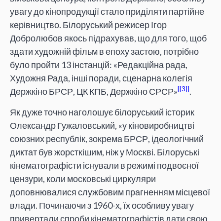
увагу до кінопродукції стало приділяти партійне
керівництво. Білоруський режисер Ігор
Добролюбов якось підрахував, що для того, щоб
здати художній фільм в епоху застою, потрібно
було пройти 13 інстанцій: «Редакційна рада,
Художня Рада, інші поради, сценарна колегія
[3]
Держкіно БРСР, ЦК КПБ, Держкіно СРСР»
.
Як дуже точно наголошує білоруський історик
Олександр Гужаловський, «у кіновиробництві
союзних республік, зокрема БРСР, ідеологічний
диктат був жорсткішим, ніж у Москві. Білоруські
кінематографісти існували в режимі подвоєної
цензури, коли московські циркуляри
доповнювалися службовим прагненням місцевої
влади. Починаючи з 1960-х, їх особливу увагу
привертали спроби кінематографістів дати свою