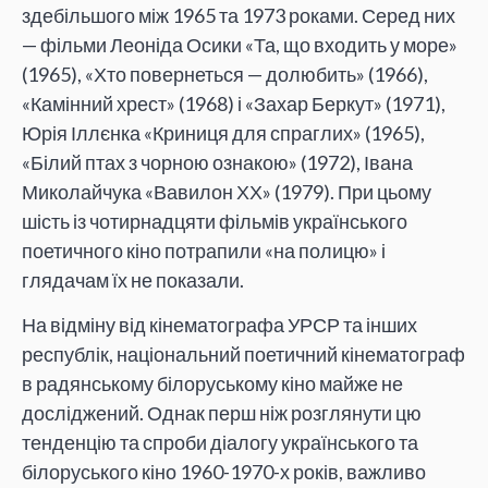
здебільшого між 1965 та 1973 роками. Серед них
— фільми Леоніда Осики «Та, що входить у море»
(1965), «Хто повернеться — долюбить» (1966),
«Камінний хрест» (1968) і «Захар Беркут» (1971),
Юрія Іллєнка «Криниця для спраглих» (1965),
«Білий птах з чорною ознакою» (1972), Івана
Миколайчука «Вавилон ХХ» (1979). При цьому
шість із чотирнадцяти фільмів українського
поетичного кіно потрапили «на полицю» і
глядачам їх не показали.
На відміну від кінематографа УРСР та інших
республік, національний поетичний кінематограф
в радянському білоруському кіно майже не
досліджений. Однак перш ніж розглянути цю
тенденцію та спроби діалогу українського та
білоруського кіно 1960-1970-х років, важливо