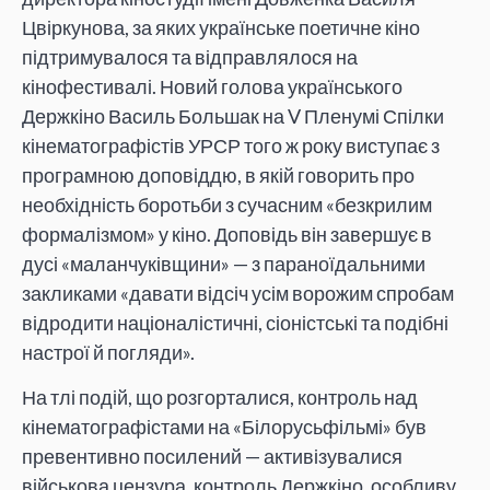
Цвіркунова, за яких українське поетичне кіно
підтримувалося та відправлялося на
кінофестивалі. Новий голова українського
Держкіно Василь Большак на V Пленумі Спілки
кінематографістів УРСР того ж року виступає з
програмною доповіддю, в якій говорить про
необхідність боротьби з сучасним «безкрилим
формалізмом» у кіно. Доповідь він завершує в
дусі «маланчуківщини» — з параноїдальними
закликами «давати відсіч усім ворожим спробам
відродити націоналістичні, сіоністські та подібні
настрої й погляди».
На тлі подій, що розгорталися, контроль над
кінематографістами на «Білорусьфільмі» був
превентивно посилений — активізувалися
військова цензура, контроль Держкіно, особливу