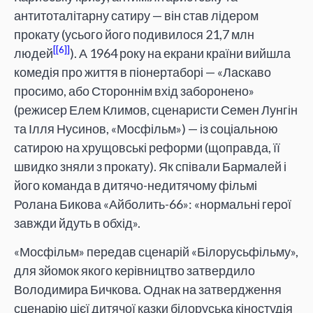
антитоталітарну сатиру — він став лідером
прокату (усього його подивилося 21,7 млн
[6]
людей
). А 1964 року на екрани країни вийшла
комедія про життя в піонертаборі — «Ласкаво
просимо, або Стороннім вхід заборонено»
(режисер Елем Климов, сценаристи Семен Лунгін
та Ілля Нусинов, «Мосфільм») — із соціальною
сатирою на хрущовські реформи (щоправда, її
швидко зняли з прокату). Як співали Бармалей і
його команда в дитячо-недитячому фільмі
Ролана Бикова «Айболить-66»: «нормальні герої
завжди йдуть в обхід».
«Мосфільм» передав сценарій «Білорусьфільму»,
для зйомок якого керівництво затвердило
Володимира Бичкова. Однак на затвердження
сценарію цієї дитячої казки білоруська кіностудія