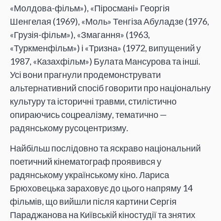
«Молдова-фільм»), «Піросмані» Георгія
Шенгелая (1969), «Моль» Тенгіза Абуладзе (1976,
«Грузія-фільм»), «Змагання» (1963,
«Туркменфільм») і «Тризна» (1972, випущений у
1987, «Казахфільм») Булата Мансурова та інші.
Усі вони прагнули продемонструвати
альтернативний спосіб говорити про національну
культуру та історичні травми, стилістично
опираючись соцреалізму, тематично —
радянському русоцентризму.
Найбільш послідовно та яскраво національний
поетичний кінематограф проявився у
радянському українському кіно. Лариса
Брюховецька зараховує до цього напряму 14
фільмів, що вийшли після картини Сергія
Параджанова на Київській кіностудії та знятих