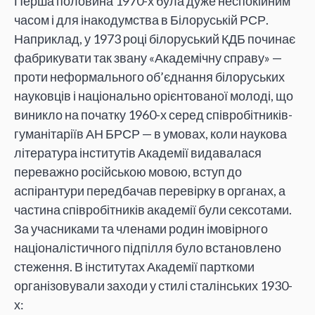
Перша половина 1970-х була дуже неспокійним
часом і для інакодумства в Білоруській РСР.
Наприклад, у 1973 році білоруський КДБ починає
фабрикувати так звану «Академічну справу» —
проти неформального об’єднання білоруських
науковців і національно орієнтованої молоді, що
виникло на початку 1960-х серед співробітників-
гуманітаріїв АН БРСР — в умовах, коли наукова
література інститутів Академії видавалася
переважно російською мовою, вступ до
аспірантури передбачав перевірку в органах, а
частина співробітників академії були сексотами.
За учасниками та членами родин імовірного
націоналістичного підпілля було встановлено
стеження. В інститутах Академії парткоми
організовували заходи у стилі сталінських 1930-
х: