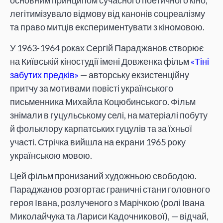
основним принципом сучасного поетичного кіно,
легітимізувало відмову від канонів соцреалізму
та право митців експериментувати з кіномовою.
У 1963-1964 роках Сергій Параджанов створює
на Київській кіностудії імені Довженка фільм
«Тіні
забутих предків»
— авторську екзистенційну
притчу за мотивами повісті українського
письменника Михайла Коцюбинського. Фільм
знімали в гуцульському селі, на матеріалі побуту
й фольклору карпатських гуцулів та за їхньої
участі. Стрічка вийшла на екрани 1965 року
українською мовою.
Цей фільм пронизаний художньою свободою.
Параджанов розгортає граничні стани головного
героя Івана, розлученого з Марічкою (ролі Івана
Миколайчука та Лариси Кадочникової), — відчай,