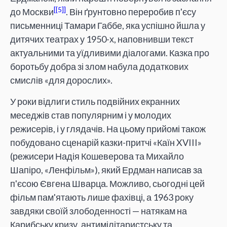
[5]
до Москви
. Він ґрунтовно переробив п'єсу
письменниці Тамари Габбе, яка успішно йшла у
дитячих театрах у 1950-х, наповнивши текст
актуальними та уїдливими діалогами. Казка про
боротьбу добра зі злом набула додаткових
смислів «для дорослих».
У роки відлиги стиль подвійних екранних
меседжів став популярним і у молодих
режисерів, і у глядачів. На цьому прийомі також
побудовано сценарій казки-притчі «Каїн XVIII»
(режисери Надія Кошеверова та Михайло
Шапіро, «Ленфільм»), який Ердман написав за
п'єсою Євгена Шварца. Можливо, сьогодні цей
фільм пам'ятають лише фахівці, а 1963 року
завдяки своїй злободенності — натякам на
Карибську кризу, антимілітаристську та