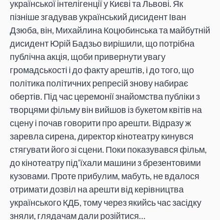
української інтелігенції у Києві та Львові. Як
пізніше згадував український дисидент Іван
Дзюба, він, Михайлина Коцюбинська та майбутній
дисидент Юрій Бадзьо вирішили, що потрібна
публічна акція, щоби привернути увагу
громадськості і до факту арештів, і до того, що
політика політичних репресій знову набирає
обертів. Під час церемонії знайомства публіки з
творцями фільму він вийшов із букетом квітів на
сцену і почав говорити про арешти. Відразу ж
заревла сирена, директор кінотеатру кинувся
стягувати його зі сцени. Поки показувався фільм,
до кінотеатру під'їхали машини з брезентовими
кузовами. Проте прибулим, мабуть, не вдалося
отримати дозвіл на арешти від керівництва
українського КДБ, тому через якийсь час засідку
зняли, глядачам дали розійтися…