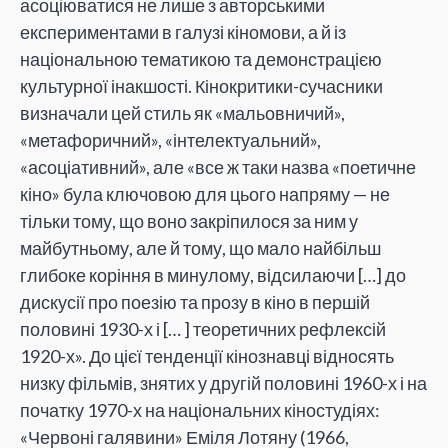
асоціюватися не лише з авторськими
експериментами в галузі кіномови, а й із
національною тематикою та демонстрацією
культурної інакшості. Кінокритики-сучасники
визначали цей стиль як «мальовничий»,
«метафоричний», «інтелектуальний»,
«асоціативний», але «все ж таки назва «поетичне
кіно» була ключовою для цього напряму — не
тільки тому, що воно закріпилося за ним у
майбутньому, але й тому, що мало найбільш
глибоке коріння в минулому, відсилаючи […] до
дискусії про поезію та прозу в кіно в першій
половині 1930-х і [… ] теоретичних рефлексій
1920-х». До цієї тенденції кінознавці відносять
низку фільмів, знятих у другій половині 1960-х і на
початку 1970-х на національних кіностудіях:
«Червоні галявини» Еміля Лотяну (1966,