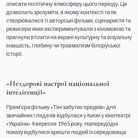
описати політичну атмосферу цього періоду. Це
дозволить зрозуміти, в якому контексті та як
створювалися ті авторські фільми, сценаристи та
режисери яких експериментували з кіномовою та
прагнули втілити на екрані культурну та візуальну
інакшість, глибину чи травматизм білоруської
історії.
«Нездорові настрої національної
інтелігенції»
Прем'єра фільму «Тіні забутих предків» для
звичайних глядачів відбулася у Києві у кінотеатрі
«Україна» 4 вересня 1965 року. Напередодні
показу відбулися арешти людей із середовища