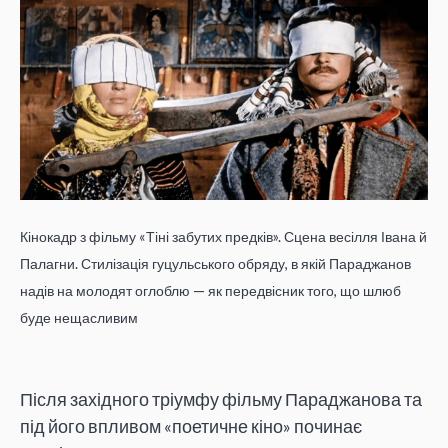
Кінокадр з фільму «Тіні забутих предків». Сцена весілля Івана й
Палагни. Стилізація гуцульського обряду, в якій Параджанов
надів на молодят оглоблю — як передвісник того, що шлюб
буде нещасливим
Після західного тріумфу фільму Параджанова та
під його впливом «поетичне кіно» починає