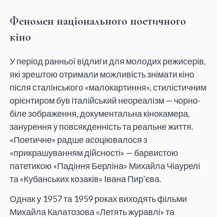
Феномен національного поетичного
кіно
У період ранньої відлиги для молодих режисерів,
які зрештою отримали можливість знімати кіно
після сталінського «малокартиння», стилістичним
орієнтиром був італійський неореалізм — чорно-
біле зображення, документальна кінокамера,
занурення у повсякденність та реальне життя.
«Поетичне» радше асоціювалося з
«прикрашуванням дійсності» — барвистою
патетикою «Падіння Берліна» Михайла Чіаурелі
та «Кубанських козаків» Івана Пир'єва.
Однак у 1957 та 1959 роках виходять фільми
Михайла Калатозова «Летять журавлі» та