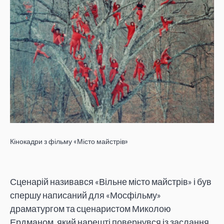
Кінокадри з фільму «Місто майстрів»
Сценарій називався «Вільне місто майстрів» і був
спершу написаний для «Мосфільму»
драматургом та сценаристом Миколою
Ердманом, який нарешті повернувся із заслання