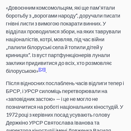
«Довоєнним комсомольцям, які ще пам’ятали
боротьбу з „ворогами народу“, доручали писати
гнівні листи з вимогою покарати винних. У
відділах проводилися збори, на яких таврували
націоналістів, котрі, мовляв, під час війни
„палили білоруські села й топили дітей у
криницях“. Із вуст партфункціонерів лунали
заклики придивитися до всіх, хто розмовляє
[2]
білоруською»
.
Після відносних послаблень часів відлиги тепер і
БРСР, і УРСР силоміць перетворювали на
«заповідник застою» — і це не могло не
позначитися на роботі національних кіностудій. У
1972 році з керівних посад усувають голову
Держкіно УРСР Святослава Іванова та
директора кіностудії імені Довженка Василя