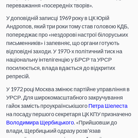
переважання «посередніх творів».
У доповідній записці 1969 року в ЦК Юрій
Андропов, який три роки тому став головою КДБ,
попереджає про «нездорові настрої білоруських
письменників» і запевняє, що органи готують
відповідні заходи. У 1970-х політичний тиск на
національну інтелігенцію у БРСР та УРСР
посилюється, влада вдається до відкритих
репресій.
У 1972 році Москва змінює партійне управління в
УРСР. Для широкомасштабного закручування
гайок замість проукраїнськішого
Петра Шелеста
на посаду першого секретаря ЦК КПУ призначено
Володимира Щербицького
. «Прийшовши до
влади, Щербицький одразу розв'язав