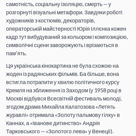
самотність, соціальну ізоляцію, смерть — у
розгорнуті візуальні метафори. Завдяки роботі
художників з костюмів, декораторів,
операторській майстерності Юрія Іллєнка кожен
кадр тут вибудуваний за кольором і композицією,
символічні сцени заворожують і врізаються в
пам’ять.
Ця українська кінокартина не була схожою на
жоден із радянських фільмів. Ба більше, вона
встигла потрапити у хвилю політичного курсу
Кремля на зближення із Заходом (у 1958 році в
Москві відбувся Всесвітній фестиваль молоді,
згодом драма Михайла Калатозова «Летять
журавлі» отримала «Золоту пальмову гілку» в
Каннах, а «Іванове дитинство» Андрія
Тарковського — «Золотого лева» у Венеції).