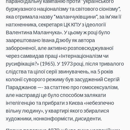
параноїдальну кампанію проти “українського
буржуазного націоналізму та світового сіонізму”,
яка отримала назву “маланчуківщини”, за ім'ям її
натхненника, секретаря ЦК КПУ з ідеології
Валентина Маланчука». У цьому ж році було
заарештовано Івана Дзюбу як автора
забороненої, але активно розповсюджуваної
через самвидав праці «Інтернаціоналізм чи
русифікація?» (1965). У 1973 році, після тривалого
слідства та цілої серії звинувачень, на 5 років
колонії суворого режиму був засуджений Сергій
Параджанов —- за статтею про гомосексуалізм,
але насправді це було способом залякати
інтелігенцію та прибрати з Києва «небезпечно
вільну людину», у квартирі якого збиралися
художники, нонконформісти, дисиденти.