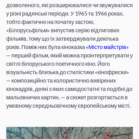
дозволеного, які розширювалися чи звужувалися
у різні радянські періоди. У 1965 та 1966 роках,
тобто фактично на початку застою,
«Білорусьфільм» випустив серію відлигових
фільмів, тому що їх затверджували декілька
років. Поміж них була кіноказка
«Місто майстрів»
— перший фільм, який можна проінтерпретувати у
світлі білоруського поетичного кіно. Його
візуальність близька до стилістики «кінофрески»
— композиційно та колористично вивірених
кінокадрів, деякі з яких самодостатні та подібні до
мальовничих картин, — а сюжет розгортається в
умовному середньовічному європейському місті.