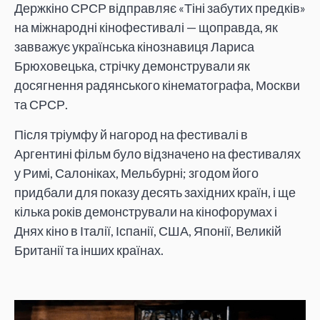
Держкіно СРСР відправляє «Тіні забутих предків»
на міжнародні кінофестивалі — щоправда, як
завважує українська кінознавиця Лариса
Брюховецька, стрічку демонстрували як
досягнення радянського кінематографа, Москви
та СРСР.
Після тріумфу й нагород на фестивалі в
Аргентині фільм було відзначено на фестивалях
у Римі, Салоніках, Мельбурні; згодом його
придбали для показу десять західних країн, і ще
кілька років демонстрували на кінофорумах і
Днях кіно в Італії, Іспанії, США, Японії, Великій
Британії та інших країнах.