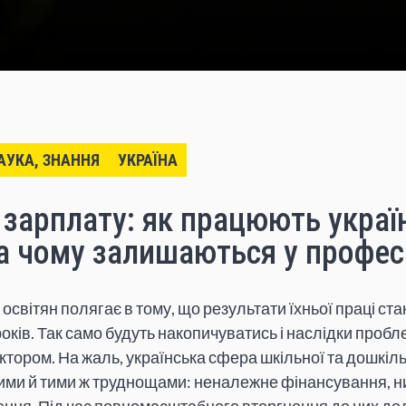
НАУКА, ЗНАННЯ
УКРАЇНА
 зарплату: як працюють украї
а чому залишаються у професі
освітян полягає в тому, що результати їхньої праці ст
оків. Так само будуть накопичуватись і наслідки проб
тором. На жаль, українська сфера шкільної та дошкільн
ними й тими ж труднощами: неналежне фінансування, ни