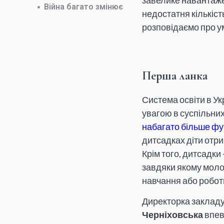
завелике навантаже
Війна багато змінює
недостатня кількість
розповідаємо про у
Перша ланка
Система освіти в Ук
увагою в суспільних
набагато більше фу
дитсадках діти отр
Крім того, дитсадки
завдяки якому моло
навчання або робот
Директорка закладу 
Черніховська
впев