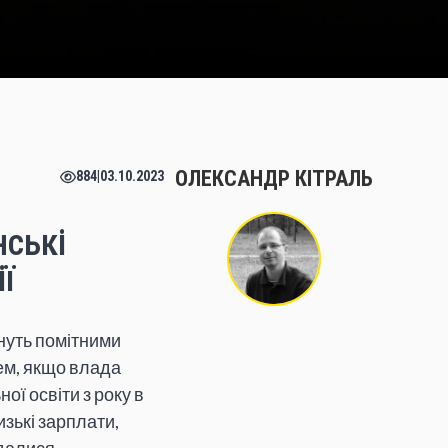
ОЛЕКСАНДР КІТРАЛЬ
884
|
03.10.2023
нські
ї
ануть помітними
лем, якщо влада
ої освіти з року в
зькі зарплати,