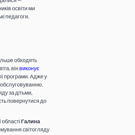
далися —
ників освіти ми
кі педагоги.
більше обходять
іта, він
виконує
ої програми. Адже у
мообслуговуванню.
ду за дітьми,
сть повернутися до
ї області
Галина
рмування світогляду