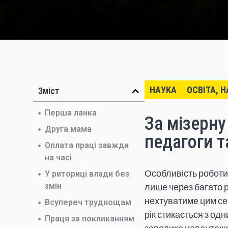
НАУКА
ОСВІТА, 
Зміст
Перша ланка
За мізерну
Друга мама
педагоги т
Оплата праці завжди
на часі
Особливість роботи 
У риториці влади без
змін
лише через багато р
нехтуватиме цим сек
Всупереч труднощам
рік стикається з од
Праця за покликанням