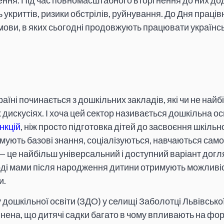
ння. Під час повномасштабного вторгнення до них до
 укриттів, ризики обстрілів, руйнування. До Дня праців
мови, в яких сьогодні продовжують працювати українсь
раїні починається з дошкільних закладів, які чи не най
 дискусіях. І хоча цей сектор називається дошкільна осв
нкцій
, ніж просто підготовка дітей до засвоєння шкільн
имують базові знання, соціалізуються, навчаються са
 — це найбільш універсальний і доступний варіант догля
ді мами після народження дитини отримують можливі
и.
дошкільної освіти (ЗДО) у селищі Заболотці Львівсько
нена, що дитячі садки багато в чому впливають на фо