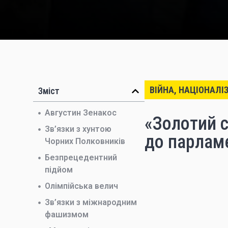
ВІЙНА, НАЦІОНАЛІ
Зміст
Августин Зенакос
«Золотий с
Зв’язки з хунтою
до парлам
Чорних Полковників
Безпрецедентний
підйом
Олімпійська велич
Зв’язки з міжнародним
фашизмом