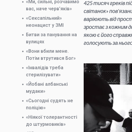
«Ми, сильні, розчавимо
425 тисяч греків п
вас, наче черв’яків»
світанок» пов’язани
«Сексапільний»
варіюють від прост
неонацист у ЗМІ
зростає з кожним дн
якою є його справжн
Битви за панування на
вулицях
голосують за ньог
«Вони вбили мене.
Потім втрутився Бог»
«Інвалідів треба
стерилізувати»
«Йобані албанські
мудаки»
«Сьогодні судять не
поліцію»
«Ніякої толерантності
до штурмовиків»