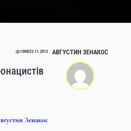
АВГУСТИН ЗЕНАКОС
1008
|
23.11.2012
еонацистів
вгустин Зенакос