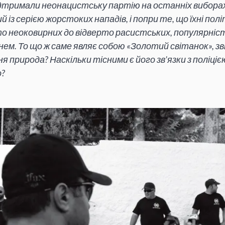
ідтримали неонацистську партію на останніх вибора
й із серією жорстоких нападів, і попри те, що їхні пол
о неоковирних до відверто расистських, популярність
ем. То що ж саме являє собою «Золотий світанок», звід
я природа? Наскільки тісними є його зв’язки з поліцією
о?