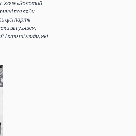
х. Хоча «Золотий
ітичні погляди
 цієї партії
ки він узявся,
? І хто ті люди, які