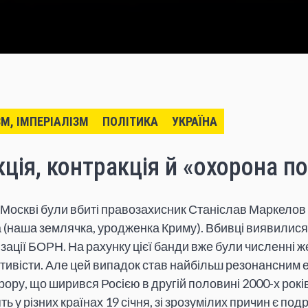
ЗМ, ІМПЕРІАЛІЗМ
ПОЛІТИКА
УКРАЇНА
акція, контракція й «охорона п
в Москві були вбиті правозахисник Станіслав Маркелов 
 (наша землячка, уродженка Криму). Вбивці виявилис
зації БОРН. На рахунку цієї банди вже були численні ж
ктивісти. Але цей випадок став найбільш резонансним 
ору, що ширився Росією в другій половині 2000-х років.
ь у різних країнах 19 січня, зі зрозумілих причин є по