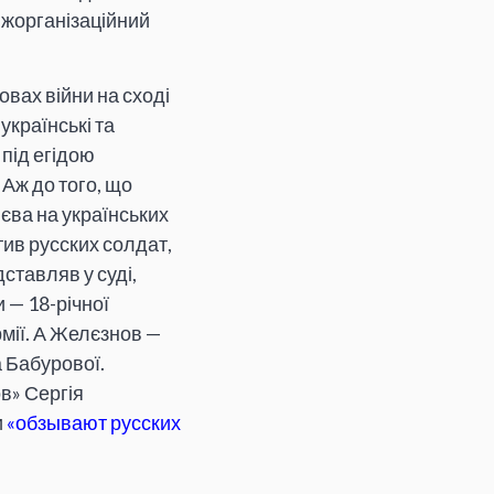
іжорганізаційний
вах війни на сході
українські та
під егідою
 Аж до того, що
єва на українських
тив русских солдат,
ставляв у суді,
 — 18-річної
рмії. А Желєзнов —
 Бабурової.
в» Сергія
и
«обзывают русских