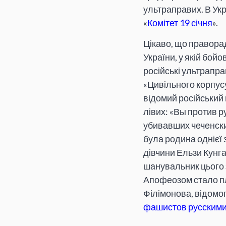
ультраправих. В Ук
«
Комітет 19 січня
».
Цікаво, що праворад
України, у якій бой
російські ультрапр
«Цивільного корпусу
відомий російський
лівих: «Вы против р
убивавших чеченских
була родина однієї 
дівчини Ельзи Кунга
шанувальник цього з
Апофеозом стало пл
Філімонова, відомо
фашистов русским