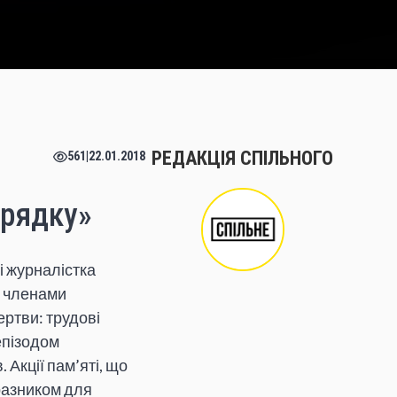
РЕДАКЦІЯ СПІЛЬНОГО
561
|
22.01.2018
орядку»
і журналістка
я членами
ертви: трудові
епізодом
 Акції пам’яті, що
дразником для