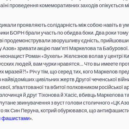
раїні проведення комеморативних заходів опікується м
икали проявляють солідарність між собою навіть в умо
овики БОРН брали участь по обидва боки. Два роки тому 
аві продемонстрували зворушливу єдність, прийшовши 
 Азов» зривати акцію пам’яті Маркелова та Бабурової.
 неонацист Роман «Зухель» Желєзнов волав у центрі Ки
усских людей, вам чурки нравятся… Что вы имеете про
 мразей?!» Річ у тім, що серед тих, кого Маркелов пред
з найвідоміших цивільних жертв Другої чеченської війни
євої, зґвалтованої та вбитої полковником російської а
лочинця й друг Тіхонова й Хасіс, вбивць Маркелова та
утане звинувачення з вуст голови столичного «ЦК Азо
го як Син Перуна, котрий обурювався, що антифашист
и фашистами
».