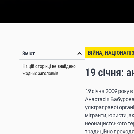
ВІЙНА, НАЦІОНАЛІ
Зміст
На цій сторінці не знайдено
19 січня: 
жодних заголовків.
19 січня 2009 року 
Анастасія Бабурова
ультраправої органі
мігранти, юристи, а
неонацистського тер
традиційно проходят