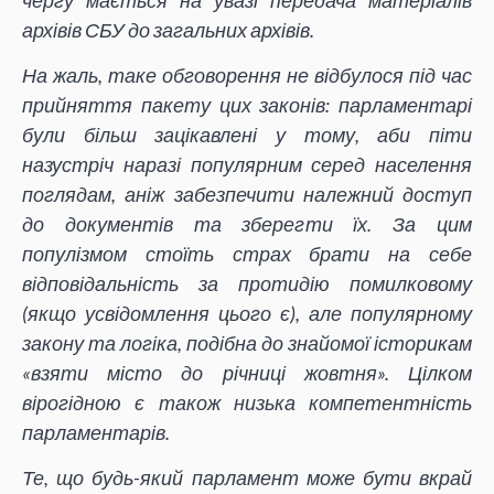
архівів СБУ до загальних архівів.
На жаль, таке обговорення не відбулося під час
прийняття пакету цих законів: парламентарі
були більш зацікавлені у тому, аби піти
назустріч наразі популярним серед населення
поглядам, аніж забезпечити належний доступ
до документів та зберегти їх. За цим
популізмом стоїть страх брати на себе
відповідальність за протидію помилковому
(якщо усвідомлення цього є), але популярному
закону та логіка, подібна до знайомої історикам
«взяти місто до річниці жовтня». Цілком
вірогідною є також низька компетентність
парламентарів.
Те, що будь-який парламент може бути вкрай