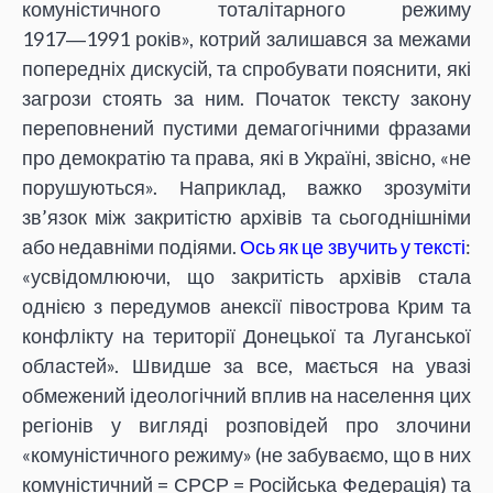
комуністичного тоталітарного режиму
1917―1991 років», котрий залишався за межами
попередніх дискусій, та спробувати пояснити, які
загрози стоять за ним. Початок тексту закону
переповнений пустими демагогічними фразами
про демократію та права, які в Україні, звісно, «не
порушуються». Наприклад, важко зрозуміти
зв’язок між закритістю архівів та сьогоднішніми
або недавніми подіями.
Ось як це звучить у тексті
:
«усвідомлюючи, що закритість архівів стала
однією з передумов анексії півострова Крим та
конфлікту на території Донецької та Луганської
областей». Швидше за все, мається на увазі
обмежений ідеологічний вплив на населення цих
регіонів у вигляді розповідей про злочини
«комуністичного режиму» (не забуваємо, що в них
комуністичний = СРСР = Російська Федерація) та