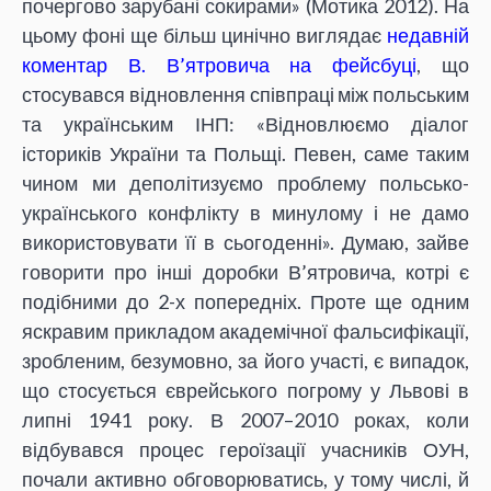
почергово зарубані сокирами» (Мотика 2012). На
цьому фоні ще більш цинічно виглядає
недавній
коментар В. В’ятровича на фейсбуці
, що
стосувався відновлення співпраці між польським
та українським ІНП: «Відновлюємо діалог
істориків України та Польщі. Певен, саме таким
чином ми деполітизуємо проблему польсько-
українського конфлікту в минулому і не дамо
використовувати її в сьогоденні». Думаю, зайве
говорити про інші доробки В’ятровича, котрі є
подібними до 2-х попередніх. Проте ще одним
яскравим прикладом академічної фальсифікації,
зробленим, безумовно, за його участі, є випадок,
що стосується єврейського погрому у Львові в
липні 1941 року. В 2007–2010 роках, коли
відбувався процес героїзації учасників ОУН,
почали активно обговорюватись, у тому числі, й