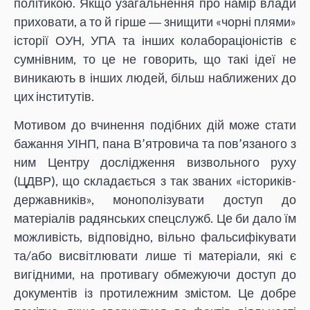
політикою. Якщо узагальнення про намір влади
приховати, а то й гірше ― знищити «чорні плями»
історії ОУН, УПА та інших колабораціоністів є
сумнівним, то це не говорить, що такі ідеї не
виникають в інших людей, більш наближених до
цих інститутів.
Мотивом до вчинення подібних дій може стати
бажання УІНП, пана В’ятровича та пов’язаного з
ним Центру дослідження визвольного руху
(ЦДВР), що складається з так званих «істориків-
державників», монополізувати доступ до
матеріалів радянських спецслужб. Це би дало їм
можливість, відповідно, вільно фальсифікувати
та/або висвітлювати лише ті матеріали, які є
вигідними, на противагу обмежуючи доступ до
документів із протилежним змістом. Це добре