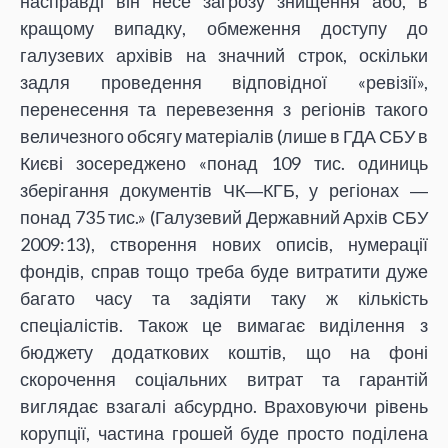
насправді він несе загрозу знищення або, в
кращому випадку, обмеження доступу до
галузевих архівів на значний строк, оскільки
задля проведення відповідної «ревізії»,
перенесення та перевезення з регіонів такого
величезного обсягу матеріалів (лише в ГДА СБУ в
Києві зосереджено «понад 109 тис. одиниць
зберігання документів ЧК―КГБ, у регіонах ―
понад 735 тис.» (Галузевий Державний Архів СБУ
2009:13), створення нових описів, нумерації
фондів, справ тощо треба буде витратити дуже
багато часу та задіяти таку ж кількість
спеціалістів. Також це вимагає виділення з
бюджету додаткових коштів, що на фоні
скорочення соціальних витрат та гарантій
виглядає взагалі абсурдно. Враховуючи рівень
корупції, частина грошей буде просто поділена