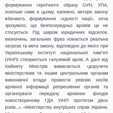
формування героїчного образу ОУН, УПА,
оскільки саме в цьому, напевно, автори закону
вбачають формування «єдності нації», хоча
зрозуміло, що безпосередньо архівів це не
стосується. Під шаром юридичних відсилок,
визначень, загальних фраз ховається реальна
загроза та мета закону, відповідно до якого при
Українському інституті національної пам’яті
(УІНП) створюється галузевий архів. А далі від
Кабінету Міністрів вимагається «доручити
міністерствам та іншим центральним органам
виконавчої влади провести ревізію носіїв
архівної інформації репресивних органів та
організувати передачу архівних фондів
новоствореному ГДА УІНП протягом двох
років…». «Міністерству внутрішніх справ України,