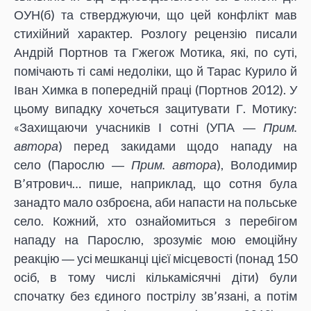
ОУН(б) та стверджуючи, що цей конфлікт мав
стихійний характер. Розлогу рецензію писали
Андрій Портнов та Гжегож Мотика, які, по суті,
помічають ті самі недоліки, що й Тарас Курило й
Іван Химка в попередній праці (Портнов 2012). У
цьому випадку хочеться зацитувати Г. Мотику:
«Захищаючи учасників І сотні (УПА ―
Прим.
автора
) перед закидами щодо нападу на
село (Парослю ―
Прим. автора
), Володимир
В’ятрович… пише, наприклад, що сотня була
занадто мало озброєна, аби напасти на польське
село. Кожний, хто ознайомиться з перебігом
нападу на Парослю, зрозуміє мою емоційну
реакцію ― усі мешканці цієї місцевості (понад 150
осіб, в тому числі кількамісячні діти) були
спочатку без єдиного пострілу зв’язані, а потім