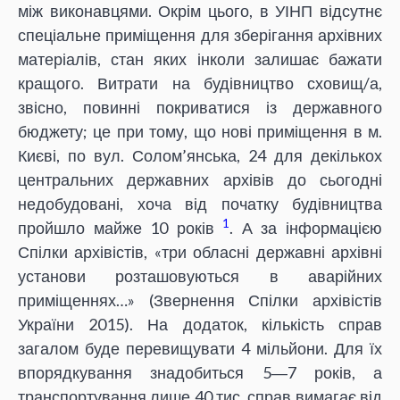
між виконавцями. Окрім цього, в УІНП відсутнє
спеціальне приміщення для зберігання архівних
матеріалів, стан яких інколи залишає бажати
кращого. Витрати на будівництво сховищ/а,
звісно, повинні покриватися із державного
бюджету; це при тому, що нові приміщення в м.
Києві, по вул. Солом’янська, 24 для декількох
центральних державних архівів до сьогодні
недобудовані, хоча від початку будівництва
1
пройшло майже 10 років
. А за інформацією
Спілки архівістів, «три обласні державні архівні
установи розташовуються в аварійних
приміщеннях…» (Звернення Спілки архівістів
України 2015). На додаток, кількість справ
загалом буде перевищувати 4 мільйони. Для їх
впорядкування знадобиться 5―7 років, а
транспортування лише 40 тис. справ вимагає від