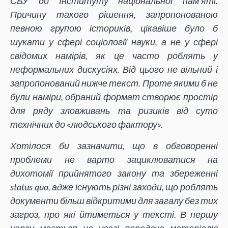
СБУ до Інституту національної пам’яті.
Причину такого рішення, запропонованою
певною групою істориків, цікавіше було б
шукати у сфері соціології науки, а не у сфері
свідомих намірів, як це часто роблять у
неформальних дискусіях. Від цього не вільний і
запропонований нижче текст. Проте якими б не
були наміри, обраний формат створює простір
для ряду зловживань та ризиків від суто
технічних до «людського фактору».
Хотілося би зазначити, що в обговоренні
проблеми не варто зациклюватися на
дихотомії прийнятого закону та збереженні
status quo, адже існують різні заходи, що роблять
документи більш відкритими для загалу без тих
загроз, про які йтиметься у тексті. В першу
чергу мається на увазі передача матеріалів