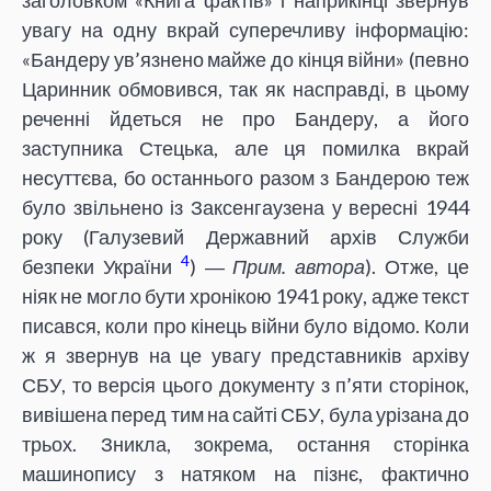
увагу на одну вкрай суперечливу інформацію:
«Бандеру ув’язнено майже до кінця війни» (певно
Царинник обмовився, так як насправді, в цьому
реченні йдеться не про Бандеру, а його
заступника Стецька, але ця помилка вкрай
несуттєва, бо останнього разом з Бандерою теж
було звільнено із Заксенгаузена у вересні 1944
року (Галузевий Державний архів Служби
4
безпеки України
) ―
Прим. автора
). Отже, це
ніяк не могло бути хронікою 1941 року, адже текст
писався, коли про кінець війни було відомо. Коли
ж я звернув на це увагу представників архіву
СБУ, то версія цього документу з п’яти сторінок,
вивішена перед тим на сайті СБУ, була урізана до
трьох. Зникла, зокрема, остання сторінка
машинопису з натяком на пізнє, фактично