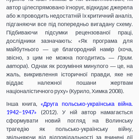
автор цілеспрямовано ігнорує, відкидає джерела
або ж проводить недостатній їх критичний аналіз,
підганяючи все під попередньо вигадану схему.
Підбиваючи підсумки рецензованої праці,
дослідники зазначають: «Як програма для
майбутнього ― це благородний намір (хоча,
звісно, з цим не можна погодитись ―
Прим.
автора
). Однак як розуміння минулого ― це, на
жаль, викривлення історичної правди, яке не
віддає належної пошани жертвам
націоналістичного руху» (Курило, Химка 2008).
Інша книга,
«Друга польсько-українська війна.
1942−1947»
(2012). У ній автор намагається
сформувати новий погляд на Волинську
трагедію як польсько-українську війну,
звільняючи від відповідальності за вчинені дії