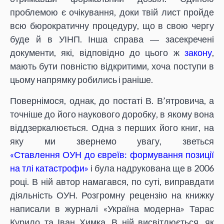
проблемою є очікування, доки твій лист пройде
всю бюрократичну процедуру, що в свою чергу
буде й в УІНП. Інша справа ― засекречені
документи, які, відповідно до цього ж
закону
,
мають бути повністю відкритими, хоча поступи в
цьому напрямку робились і раніше.
Повернімося, однак, до постаті В. В’ятровича, а
точніше до його наукового доробку, в якому вона
віддзеркалюється. Одна з перших його книг, на
яку ми звернемо увагу, зветься
«Ставлення ОУН до євреїв: формування позиції
на тлі катастрофи»
і була надрукована ще в 2006
році. В ній автор намагався, по суті, виправдати
діяльність ОУН. Розгромну рецензію на книжку
написали в журналі «Україна модерна» Тарас
Курило та Іван Химка. В ній висвітлюється, як