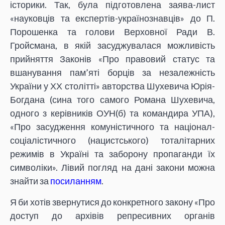
історики. Так, була підготовлена заява-лист
«науковців та експертів-українознавців» до П.
Порошенка та голови Верховної Ради В.
Гройсмана, в якій засуджувалася можливість
прийняття Законів «Про правовий статус та
вшанування пам’яті борців за незалежність
України у ХХ столітті» авторства Шухевича Юрія-
Богдана (сина того самого Романа Шухевича,
одного з керівників ОУН(б) та командира УПА),
«Про засудження комуністичного та націонал-
соціалістичного (нацистського) тоталітарних
режимів в Україні та заборону пропаганди їх
символіки». Лівий погляд на дані закони можна
знайти за
посиланням
.
Я би хотів звернутися до конкретного закону «Про
доступ до архівів репресивних органів