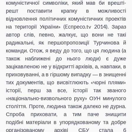
комуністичної символіки, який мав би врешті-
решт поставити крапку в можливості
відновлення політичних комуністичних проектів
на території України» (Eспресо.tv 2014). Зараз
автор слів, певно, жалкує, що вони не такі
радикальні, як першопропозиції Турчинова й
команди. Отож, я веду до того, що ця людина (а
також наближені до нього люди) є дуже
зацікавленою не у відкритті архівів, а, навпаки, в
приховуванні, а в гіршому випадку ― в знищенні
тих документів, що висвітлюють «чорні плями»
історії, перш за все, історії так званого
«національно-визвольного руху» ОУН минулого
століття. Проте, людина також далеко не дурна.
Спроба приховати, а тим паче знищити
подібні матеріали в упорядкованому та добре
організованому архіві СБУ стала б