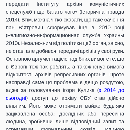
передати Інституту архіви комуністичних
спецслужб і ще багато чого» (Історична правда
2014). Втім, можна чітко сказати, що таке бачення
пан В’ятрович сформував іще в 2010 році
(Религиозно-информационная служба Украины
2010). Незалежним від політики цей орган, звісно,
не став, але добився передачі архівів у свої руки.
Основною аргументацією подібних вимог є те, що
в Європі теж так роблять, а також існує вимога
відкритості архівів репресивних органів. Проте
насправді саме ця проблема є дещо роздутою,
адже за головування Ігоря Кулика (
з 2014 до
сьогодні
) доступ до архіву СБУ став дійсно
вільним. Його може отримати майже будь-яка
зацікавлена особа: дослідник або пересічна
людина, зробивши лише відповідний запит та
отримавши формальний дозвіл. Єдиною