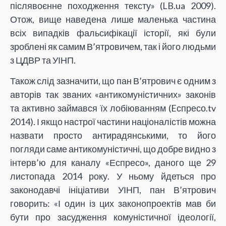
післявоєнне походження тексту» (LB.ua 2009).
Отож, вище наведена лише маленька частина
всіх випадків фальсифікації історії, які були
зроблені як самим В’ятровичем, так і його людьми
з ЦДВР та УІНП.
Також слід зазначити, що пан В’ятрович є одним з
авторів так званих «антикомуністичних» законів
та активно займався їх лобіюванням (Eспресо.tv
2014). І якщо настрої частини націоналістів можна
назвати просто антирадянськими, то його
погляди саме антикомуністичні, що добре видно з
інтерв’ю для каналу «Еспресо», даного ще 29
листопада 2014 року. У ньому йдеться про
законодавчі ініціативи УІНП, пан В’ятрович
говорить: «І один із цих законопроектів мав би
бути про засудження комуністичної ідеології,