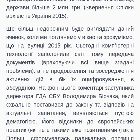
держави більше 2 млн. грн. (Звернення Спілки
архівістів України 2015).
Ще більш недоречним буде виглядати даний
вчинок, коли ми поглянемо у вікно та зрозуміємо,
що на вулиці 2015 рік. Сьогодні комп’ютерні
технології заполонили світ, тому передача
документів (враховуючи всі вище згадані
проблеми), а не продовження та зосередження
активних дій в бік їх оцифровування, є
абсурдною. На фоні цього коментарі заступника
директора ГДА СБУ Володимира Бірчака, який
схвально поставився до закону та відповів на
актуальні запитання, виявляються пустою
демагогією. Його відсилки до європейських
практик (які не є такими вже позитивними (так в
Польщі сформувалась радикальна опозиція