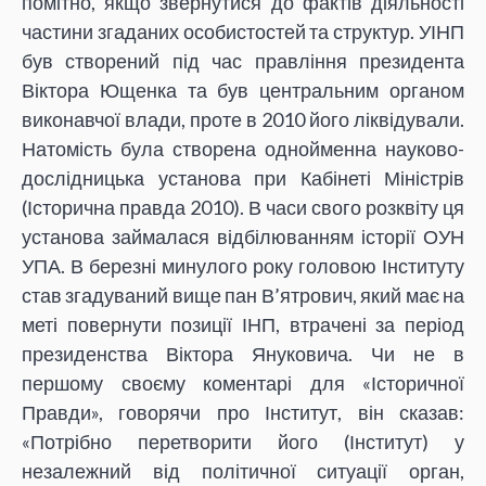
помітно, якщо звернутися до фактів діяльності
частини згаданих особистостей та структур. УІНП
був створений під час правління президента
Віктора Ющенка та був центральним органом
виконавчої влади, проте в 2010 його ліквідували.
Натомість була створена однойменна науково-
дослідницька установа при Кабінеті Міністрів
(Історична правда 2010). В часи свого розквіту ця
установа займалася відбілюванням історії ОУН
УПА. В березні минулого року головою Інституту
став згадуваний вище пан В’ятрович, який має на
меті повернути позиції ІНП, втрачені за період
президенства Віктора Януковича. Чи не в
першому своєму коментарі для «Історичної
Правди», говорячи про Інститут, він сказав:
«Потрібно перетворити його (Інститут) у
незалежний від політичної ситуації орган,