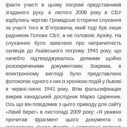
факти участі в цьому погромі представників
згаданого руху. 6 лютого 2008 року в СБУ
відбулись чергові Громадські історичні слухання
за участі того ж В’ятровича, який тоді був лише
радником Голови СБУ, а не головою Архіву. На
слуханнях було заявлено про непричетність
оунівців до Львівського погрому 1941 року, що
начебто підтверджувалось деякими щойно
розсекреченими документами. Зокрема, в
електронному вигляді було представлено
фотокопію одного з них із хронікою подій у Львові
в червні-липні 1941 року. Втім фальсифікацію
викрив канадський дослідник Марко Царинник.
Ось що він повідомив з цього приводу для сайту
«Лівий берег» в листопаді 2009 року: «Я уважно
прочитав фрагмент цього документа із
заголовком «Книга фактів» і наприкінці звернув