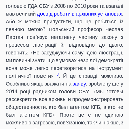
головою ГДА СБУ з 2008 по 2010 роки та взагалі
мав великий
досвід роботи в архівних установах
.
Або ж можна припустити, що це робиться із
певною метою? Польський професор Чеслав
Партач пов’язує негативну частину закону з
процесом люстрації й, відповідно до цього,
говорить: «Не засуджуючи саму ідею люстрації,
ми повинні знати, що в умовах незрілої демократії
вона може легко перетворитися на інструмент
3
політичної помсти»
. Й це справді можливо.
Особливо якщо зважати на
заяву
, зроблену ще у
2014 році радником голови СБУ: «Мы готовы
рассекретить все архивы и продемонстрировать
общественности, кто был агентом КГБ, а кто не
был агентом КГБ». Проте це є не єдиною
можливою загрозою, пов’язаною, так чи інакше, з