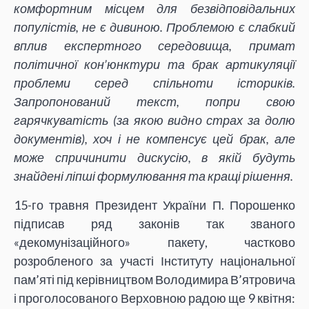
комфортним місцем для безвідповідальних
популістів, не є дивиною. Проблемою є слабкий
вплив експертного середовища, примат
політичної кон’юнктури та брак артикуляції
проблеми серед спільноти істориків.
Запропонований текст, попри свою
гарячкуватість (за якою видно страх за долю
документів), хоч і не компенсує цей брак, але
може спричинити дискусію, в якій будуть
знайдені ліпші формулювання та кращі рішення.
15-го травня Президент України П. Порошенко
підписав ряд законів так званого
«декомунізаційного» пакету, частково
розробленого за участі Інституту національної
пам’яті під керівництвом Володимира В’ятровича
і проголосованого Верховною радою ще 9 квітня: