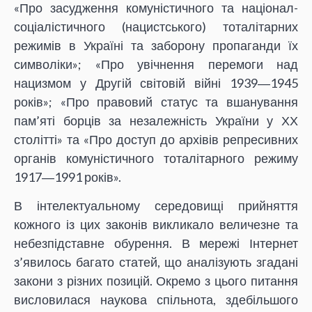
«Про засудження комуністичного та націонал-
соціалістичного (нацистського) тоталітарних
режимів в Україні та заборону пропаганди їх
символіки»; «Про увічнення перемоги над
нацизмом у Другій світовій війні 1939―1945
років»; «Про правовий статус та вшанування
пам’яті борців за незалежність України у ХХ
столітті» та «Про доступ до архівів репресивних
органів комуністичного тоталітарного режиму
1917―1991 років».
В інтелектуальному середовищі прийняття
кожного із цих законів викликало величезне та
небезпідставне обурення. В мережі Інтернет
з’явилось багато статей, що аналізують згадані
закони з різних позицій. Окремо з цього питання
висловилася наукова спільнота, здебільшого