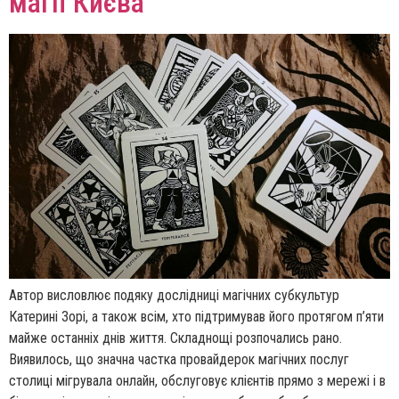
магії Києва
Автор висловлює подяку дослідниці магічних субкультур
Катерині Зорі, а також всім, хто підтримував його протягом п’яти
майже останніх днів життя. Складнощі розпочались рано.
Виявилось, що значна частка провайдерок магічних послуг
столиці мігрувала онлайн, обслуговує клієнтів прямо з мережі і в