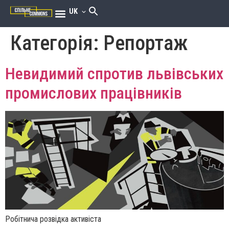
UK
Категорія:
Репортаж
Невидимий спротив львівських
промислових працівників
Робітнича розвідка активіста