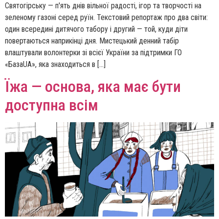
Святогірську — п'ять днів вільної радості, ігор та творчості на
зеленому газоні серед руїн. Текстовий репортаж про два світи:
один всередині дитячого табору і другий — той, куди діти
повертаються наприкінці дня. Мистецький денний табір
влаштували волонтерки зі всієї України за підтримки ГО
«БазаUA», яка знаходиться в […]
Їжа — основа, яка має бути
доступна всім