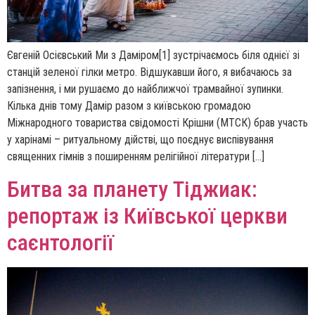
Євгеній Осієвський Ми з Даміром[1] зустрічаємось біля однієї зі
станцій зеленої гілки метро. Відшукавши його, я вибачаюсь за
запізнення, і ми рушаємо до найближчої трамвайної зупинки.
Кілька днів тому Дамір разом з київською громадою
Міжнародного товариства свідомості Крішни (МТСК) брав участь
у харінамі – ритуальному дійстві, що поєднує виспівування
священних гімнів з поширенням релігійної літератури […]
Битва за планету Тіджиак:
репортаж із Київської церкви
саєнтології