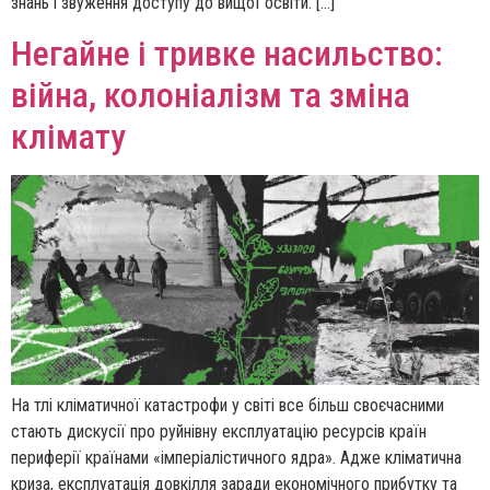
знань і звуження доступу до вищої освіти. […]
Негайне і тривке насильство:
війна, колоніалізм та зміна
клімату
На тлі кліматичної катастрофи у світі все більш своєчасними
стають дискусії про руйнівну експлуатацію ресурсів країн
периферії країнами «імперіалістичного ядра». Адже кліматична
криза, експлуатація довкілля заради економічного прибутку та