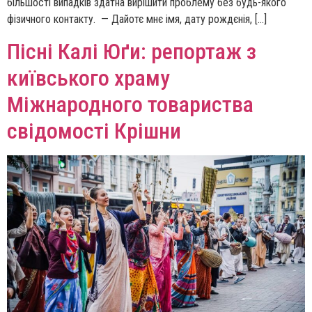
більшості випадків здатна вирішити проблему без будь-якого
фізичного контакту. — Дайотє мнє імя, дату рождєнія, […]
Пісні Калі Юґи: репортаж з
київського храму
Міжнародного товариства
свідомості Крішни