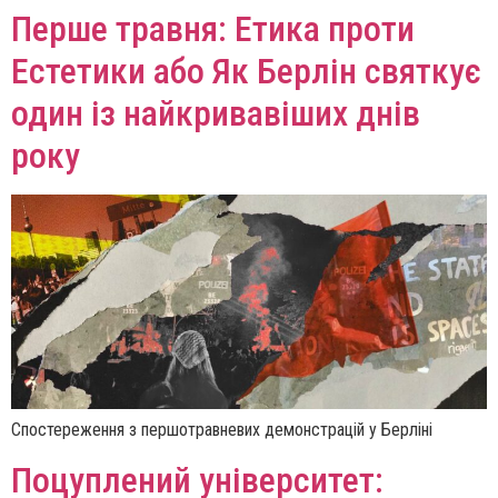
Перше травня: Етика проти
Естетики або Як Берлін святкує
один із найкривавіших днів
року
Спостереження з першотравневих демонстрацій у Берліні
Поцуплений університет: