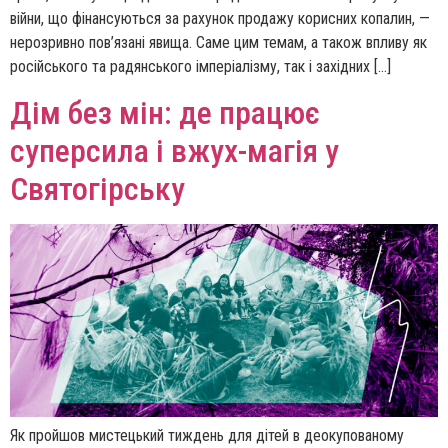
війни, що фінансуються за рахунок продажу корисних копалин, —
нерозривно пов’язані явища. Саме цим темам, а також впливу як
російського та радянського імперіалізму, так і західних […]
Дім без мін: де працює
суперсила і вжух-магія у
Святогірську
Як пройшов мистецький тиждень для дітей в деокупованому