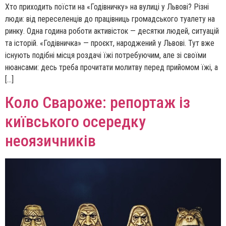
Хто приходить поїсти на «Годівничку» на вулиці у Львові? Різні
люди: від переселенців до працівниць громадського туалету на
ринку. Одна година роботи активісток — десятки людей, ситуацій
та історій. «Годівничка» — проєкт, народжений у Львові. Тут вже
існують подібні місця роздачі їжі потребуючим, але зі своїми
нюансами: десь треба прочитати молитву перед прийомом їжі, а
[…]
Коло Свароже: репортаж із
київського осередку
неоязичників