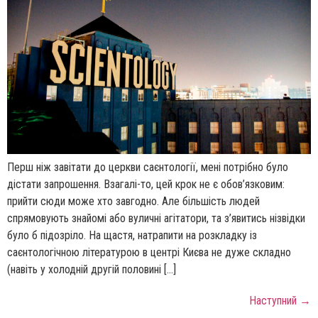
Перш ніж завітати до церкви саєнтології, мені потрібно було
дістати запрошення. Взагалі-то, цей крок не є обов’язковим:
прийти сюди може хто завгодно. Але більшість людей
спрямовують знайомі або вуличні агітатори, та з’явитись нізвідки
було б підозріло. На щастя, натрапити на розкладку із
саєнтологічною літературою в центрі Києва не дуже складно
(навіть у холодній другій половині […]
Наступний
→