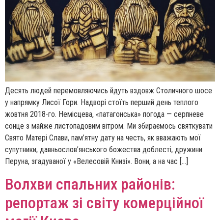
Десять людей перемовляючись йдуть вздовж Cтоличного шосе
у напрямку Лисої Гори. Надворі стоїть перший день теплого
жовтня 2018-го. Немісцева, «патагонська» погода — серпневе
сонце з майже листопадовим вітром. Ми збираємось святкувати
Свято Матері Слави, пам’ятну дату на честь, як вважають мої
супутники, давньослов’янського божества доблесті, дружини
Перуна, згадуваної у «Велесовій Книзі». Вони, а на час […]
Волхви спальних районів:
репортаж зі світу комерційної