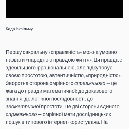
Кадр із фільму
Першу сакральну «справжність» можна умовно
назвати «народною правдою життя». Ця правда є
здебільшого ірраціональною, але підкуповує
своєю простотою, автентичністю, «природністю».
Зворотна сторона омріяного
справжнього
— це
жага до правди математичної: до доказового
знання, до логічної послідовності, до
геометричної
простоти. Це дві сторони єдиного
справжнього
— омріяної мети дослідницьких
пошуків типового інтернет-користувача. На