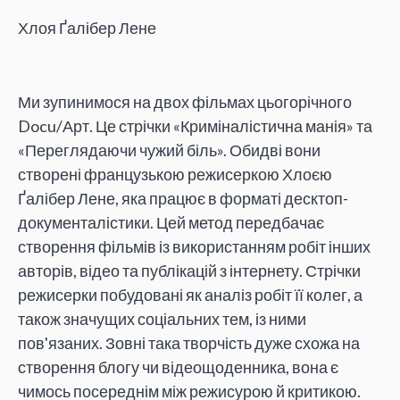
Хлоя Ґалібер Лене
Ми зупинимося на двох фільмах цьогорічного
Docu/Арт. Це стрічки «Криміналістична манія» та
«Переглядаючи чужий біль». Обидві вони
створені французькою режисеркою Хлоєю
Ґалібер Лене, яка працює в форматі десктоп-
документалістики. Цей метод передбачає
створення фільмів із використанням робіт інших
авторів, відео та публікацій з інтернету. Стрічки
режисерки побудовані як аналіз робіт її колег, а
також значущих соціальних тем, із ними
пов'язаних. Зовні така творчість дуже схожа на
створення блогу чи відеощоденника, вона є
чимось посереднім між режисурою й критикою.