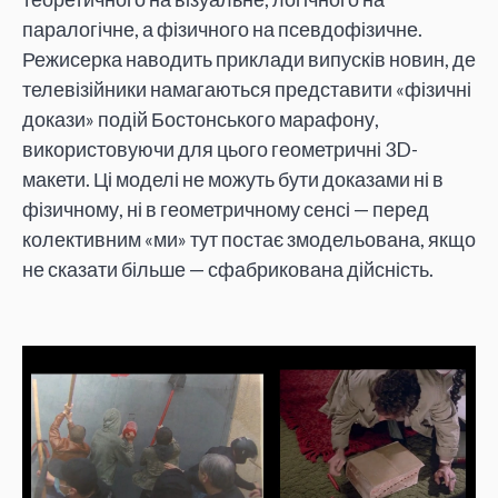
паралогічне, а фізичного на псевдофізичне.
Режисерка наводить приклади випусків новин, де
телевізійники намагаються представити «фізичні
докази» подій Бостонського марафону,
використовуючи для цього геометричні 3D-
макети. Ці моделі не можуть бути доказами ні в
фізичному, ні в геометричному сенсі — перед
колективним «ми» тут постає змодельована, якщо
не сказати більше — сфабрикована дійсність.