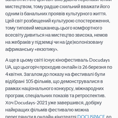
мистецтвом, тому радше схильний вважати його
одним із банальних проявів культурного життя.
Цей світ розбещений культурою спостереження,
тому типовий мешканець цього комфортного
всесвіту дивиться на мистецтво звисока, немов
на жебраків у підземці чи на (де)колонізовану
африканську «екзотику».
А ще в цьому світі існує кінофестиваль Docudays
UA, що цьогоріч проходив онлайн із 26 березня по
4 квітня. Загалом до показу на фестивалі були
відібрані 105 фільмів, що демонструвалися в
рамках національного конкурсу, міжнародних
програм, спеціальних показів та ретроспектив.
Хоч Docudays-2021 уже завершився, добірку
найкращих фільмів фестивалю можна
переглянути в онлайн-кінотеатрі
DOCUSPACE
до