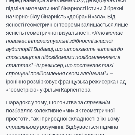
Перед нами
гра в математику
, де відбувається
підміна математичної бінарності істини й брехні
на чорно-білу бінарність «добра» й «зла». Від
ясності геометричної теореми залишається лише
ясність геометричної візуальності.
«Хто менше
поважає інтелектуальні здібності власної
аудиторії? Видавці, що штовхають читачів до
споживацтва підсвідомими повідомленнями в
статтях? Чи режисер, що поставляє такі
спрощені повідомлення своїм глядачам?»
—
іронічно розмірковує французька режисерка над
«геометрією» у фільмі Карпентера.
Парадокс у тому, що гонитва за
справжнім
позбавляє колективне «ми» як геометричної
простоти, так і природної складності в їхньому
справжньому
розумінні. Відбувається підміна
теоретичного на візуальне, логічного на