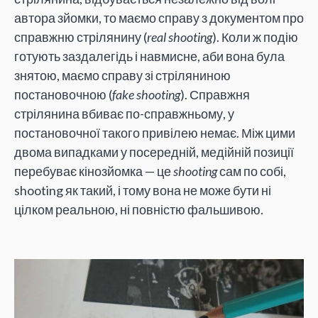
автора зйомки, то маємо справу з документом про
справжню стрілянину (
real shooting
). Коли ж подію
готують заздалегідь і навмисне, аби вона була
знятою, маємо справу зі стріляниною
постановочною (
fake shooting
). Справжня
стрілянина вбиває по-справжньому, у
постановочної такого привілею немає. Між цими
двома випадками у посередній, медійній позиції
перебуває кінозйомка — це
shooting
сам по собі,
shooting як такий, і тому вона не може бути ні
цілком реальною, ні повністю фальшивою.