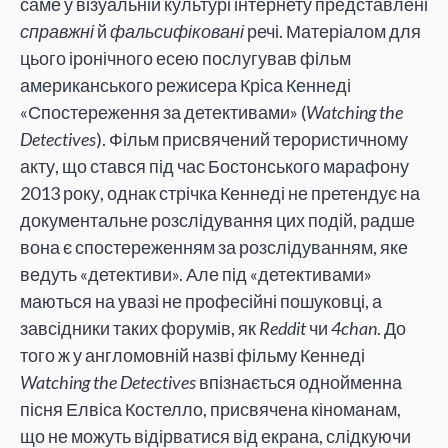
саме у візуальній культурі інтернету представлені
справжні
й
фальсифіковані
речі. Матеріалом для
цього іронічного есею послугував фільм
американського режисера Кріса Кеннеді
«Спостереження за детективами» (
Watching the
Detectives
). Фільм присвячений терористичному
акту, що стався під час Бостонського марафону
2013 року, однак стрічка Кеннеді не претендує на
документальне розслідування цих подій, радше
вона є спостереженням за розслідуванням, яке
ведуть «детективи». Але під «детективами»
маються на увазі не професійні пошуковці, а
завсідники таких форумів, як
Reddit
чи
4chan
. До
того ж у англомовній назві фільму Кеннеді
Watching the Detectives
впізнається однойменна
пісня Елвіса Костелло, присвячена кіноманам,
що не можуть відірватися від екрана, слідкуючи