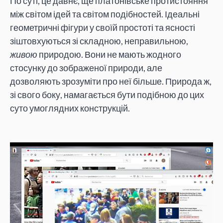
По суті, це давнє, ще платонівське протистояння
між світом ідей та світом подібностей. Ідеальні
геометричні фігури у своїй простоті та ясності
зіштовхуються зі складною, неправильною,
живою
природою. Вони не мають жодного
стосунку до зображеної природи, але
дозволяють зрозуміти про неї більше. Природа ж,
зі свого боку, намагається бути подібною до цих
суто умоглядних конструкцій.