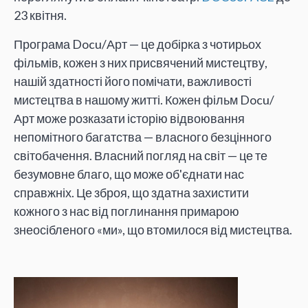
23 квітня.
Програма Docu/Арт — це добірка з чотирьох
фільмів, кожен з них присвячений мистецтву,
нашій здатності його помічати, важливості
мистецтва в нашому житті. Кожен фільм Docu/
Арт може розказати історію відвоювання
непомітного багатства — власного безцінного
світобачення. Власний погляд на світ — це те
безумовне благо, що може об'єднати нас
справжніх. Це зброя, що здатна захистити
кожного з нас від поглинання примарою
знеосібленого «ми», що втомилося від мистецтва.