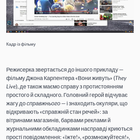
Кадр із фільму
Режисерка звертається до іншого прикладу —
фільму Джона Карпентера «Вони живуть» (
They
Live
), де також маємо справу з протистоянням
простого й складного. Головний герой відчуває
жагу до
справжнього
— і знаходить окуляри, що
відкривають «справжній стан речей»: за
вітринами магазинів, барвами реклами й
журнальними обкладинками насправді криються
прості повідомлення: «їжте!», «розмножуйтеся!»,