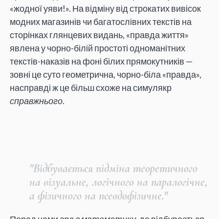
«жодної уяви!». На відміну від строкатих вивісок
модних магазинів чи багатослівних текстів на
сторінках глянцевих видань, «правда життя»
явлена у чорно-білій простоті одноманітних
текстів-наказів на фоні білих прямокутників —
зовні це суто геометрична, чорно-біла «правда»,
насправді ж це більш схоже на симулякр
справжнього
.
"Відбувається підміна теоретичного
на візуальне, логічного на паралогічне,
а фізичного на псевдофізичне."