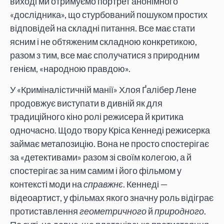
виході ми отримуємо портрет анонімного
«дослідника», що стурбований пошуком простих
відповідей на складні питання. Все має стати
ясним і не обтяженим складною конкретикою,
разом з тим, все має сполучатися з природним
генієм, «народною правдою».
У «Криміналістичній манії» Хлоя Ґалібер Лене
продовжує виступати в дивній як для
традиційного кіно ролі режисера й критика
одночасно. Щодо твору Кріса Кеннеді режисерка
займає метапозицію. Вона не просто спостерігає
за «детективами» разом зі своїм колегою, а й
спостерігає за ним самим і його фільмом у
контексті моди на
справжнє
. Кеннеді —
відеоартист, у фільмах якого значну роль відіграє
протиставлення
геометричного
й
природного
.