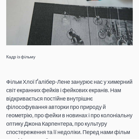
Кадр із фільму
Фільм Хлої Ґалібер-Лене занурює нас у химерний
світ екранних фейків і фейкових екранів. Нам
відкривається постійне внутрішнє
філософування авторки про природу й
геометрію, про фейки в новинах і про колоніальну
оптику Джона Карпентера, про культуру
спостереження та її недоліки. Перед нами фільм