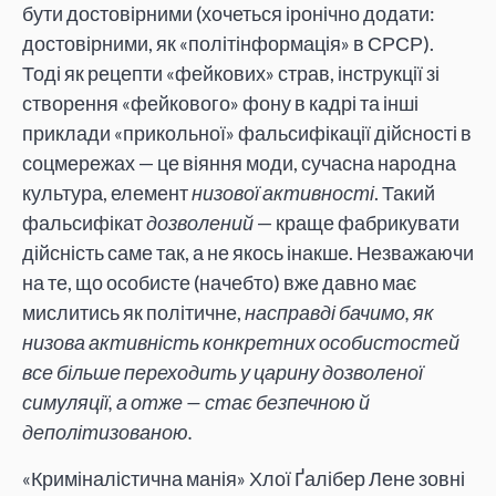
бути достовірними (хочеться іронічно додати:
достовірними, як «політінформація» в СРСР).
Тоді як рецепти «фейкових» страв, інструкції зі
створення «фейкового» фону в кадрі та інші
приклади «прикольної» фальсифікації дійсності в
соцмережах — це віяння моди, сучасна народна
культура, елемент
низової активності
. Такий
фальсифікат
дозволений
— краще фабрикувати
дійсність саме так, а не якось інакше. Незважаючи
на те, що особисте (начебто) вже давно має
мислитись як політичне,
насправді бачимо, як
низова активність конкретних особистостей
все більше переходить у царину дозволеної
симуляції, а отже — стає безпечною й
деполітизованою.
«Криміналістична манія» Хлої Ґалібер Лене зовні