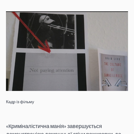
Кадр із фільму
«Криміналістична манія» завершується
демонстрацією домашньої стіни режисерки, де