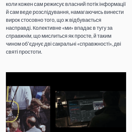
коли кожен сам режисує власний потік інформації
й сам веде розслідування, намагаючись винести
вирок стосовно того, що ж відбувається
насправді. Колективне «ми» впадає в тугу за
справжнім
, що мислиться як просте, й таким
чином об’єднує дві сакральні «справжності», дві
святі простоти.