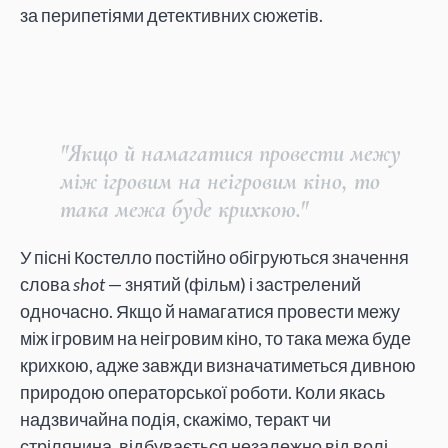
за перипетіями детективних сюжетів.
"Якщо й намагатися провести межу
між ігровим на неігровим кіно, то
така межа буде крихкою."
У пісні Костелло постійно обігруються значення
слова
shot
— знятий (фільм) і застрелений
одночасно. Якщо й намагатися провести межу
між ігровим на неігровим кіно, то така межа буде
крихкою, адже завжди визначатиметься дивною
природою операторської роботи. Коли якась
надзвичайна подія, скажімо, теракт чи
стрілянина, відбувається незалежно від волі