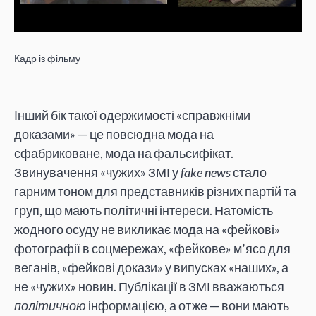
Кадр із фільму
Інший бік такої одержимості «справжніми
доказами» — це повсюдна мода на
сфабриковане, мода на фальсифікат.
Звинувачення «чужих» ЗМІ у
fake news
стало
гарним тоном для представників різних партій та
груп, що мають політичні інтереси. Натомість
жодного осуду не викликає мода на «фейкові»
фотографії в соцмережах, «фейкове» м’ясо для
веганів, «фейкові докази» у випусках «наших», а
не «чужих» новин. Публікації в ЗМІ вважаються
політичною
інформацією, а отже — вони мають