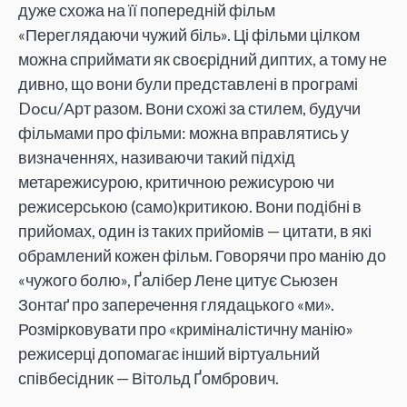
дуже схожа на її попередній фільм
«Переглядаючи чужий біль». Ці фільми цілком
можна сприймати як своєрідний диптих, а тому не
дивно, що вони були представлені в програмі
Docu/Арт разом. Вони схожі за стилем, будучи
фільмами про фільми: можна вправлятись у
визначеннях, називаючи такий підхід
метарежисурою, критичною режисурою чи
режисерською (само)критикою. Вони подібні в
прийомах, один із таких прийомів — цитати, в які
обрамлений кожен фільм. Говорячи про манію до
«чужого болю», Ґалібер Лене цитує Сьюзен
Зонтаґ про заперечення глядацького «ми».
Розмірковувати про «криміналістичну манію»
режисерці допомагає інший віртуальний
співбесідник — Вітольд Ґомбрович.