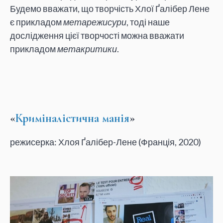
Будемо вважати, що творчість Хлої Ґалібер Лене
є прикладом
метарежисури
, тоді наше
дослідження цієї творчості можна вважати
прикладом
метакритики
.
«
Криміналістична манія
»
режисерка: Хлоя Ґалібер-Лене (Франція, 2020)