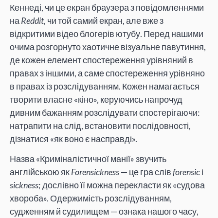
Кеннеді, чи це екран браузера з повідомленнями
на
Reddit
, чи той самий екран, але вже з
відкритими відео блогерів ютубу. Перед нашими
очима розгорнуто хаотичне візуальне павутиння,
де кожен елемент спостереження урівняний в
правах з іншими, а саме спостереження урівняно
в правах із розслідуванням. Кожен намагається
творити власне «кіно», керуючись напрочуд
дивним бажанням розслідувати спостерігаючи:
натрапити на слід, встановити послідовності,
дізнатися «як воно є насправді».
Назва «Криміналістичної манії» звучить
англійською як
Forensickness
— це гра слів
forensic
і
sickness
; дослівно її можна перекласти як «судова
хвороба». Одержимість розслідуванням,
судженням й судилищем — ознака нашого часу,