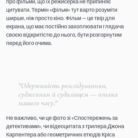
про фільми, що їх режисерка не припиняє
цитувати. Термін «фільм» тут варто розуміти
ширше, ніж просто кіно. Фільм — це твір для
екрана, що має постійно захоплювати глядача
своєю відкритістю до нього, бути розгорнутим
перед його очима.
"Одержимість розслідуванням,
судженням й судилищем — ознака
нашого часу."
Не важливо, чи це фото зі «Спостережень за
детективами», чи відеоцитата з трилера Джона
Карпентера або геометричних етюдів Кріса