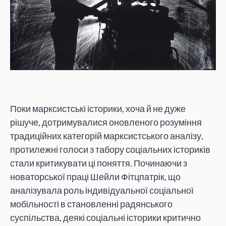
Поки марксистські історики, хоча й не дуже
рішуче, дотримувалися оновленого розуміння
традиційних категорій марксистського аналізу,
протилежні голоси з табору соціальних істориків
стали критикувати ці поняття. Починаючи з
новаторської праці Шейли Фітцпатрік, що
аналізувала роль індивідуальної соціальної
мобільності в становленні радянського
суспільства, деякі соціальні історики критично