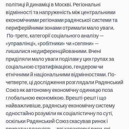
політиці й динаміці в Москві. Регіональні
відмінності та напруженість між центральними
економічними регіонами радянської системи та
периферійними зонами отримали мало уваги.
По-третє, категорії соціального аналізу —
«управлінці», «робітники» чи «селяни» —
лишалися недиференційованими. Вчені
приділяли мало уваги поділам у цих групах за
соціальною стратифікацією, гендером чи
етнічними й національними відмінностями. По-
четверте, ці дослідження розглядали Радянський
Союз як автономну економічну одиницю поза
глобальною економікою. Врешті-решт і що
найважливіше, радянську економічну систему
одностайно розуміли як соціалістичну по суті,
оскільки Радянський Союз скасував ринок і
приватну власність – дві характерні риси, які