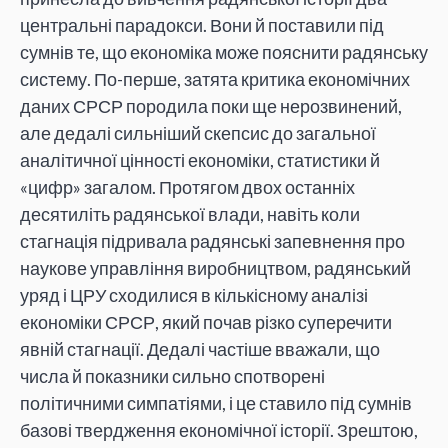
центральні парадокси. Вони й поставили під
сумнів те, що економіка може пояснити радянську
систему. По-перше, затята критика економічних
даних СРСР породила поки ще нерозвинений,
але дедалі сильніший скепсис до загальної
аналітичної цінності економіки, статистики й
«цифр» загалом. Протягом двох останніх
десятиліть радянської влади, навіть коли
стагнація підривала радянські запевнення про
наукове управління виробництвом, радянський
уряд і ЦРУ сходилися в кількісному аналізі
економіки СРСР, який почав різко суперечити
явній стагнації. Дедалі частіше вважали, що
числа й показники сильно спотворені
політичними симпатіями, і це ставило під сумнів
базові твердження економічної історії. Зрештою,