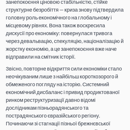
занепокоєння ціновою стабільністю, стійке
структурне безробіття — криза знову підтвердила
головну роль економічного на глобальному і
місцевому рівнях. Вона також воскресила
дискусії про економіку: повернулася тривога
через девальвацію, спекуляцію, націоналізацію й
жорстку економію, а це занепокоєння вже наче
відправили на смітник історії.
Звісно, повторне відкриття сили економіки стало
неочікуваним лише з найбільш короткозорого й
обмеженого погляду на історію. Системний
економічний дисбаланс і привид продиктованої
ринком реструктуризації давно відомі
дослідникам пізньорадянського та
пострадянського євразійського регіону.
Починаючи зі стагнації пізньої брежнєвської