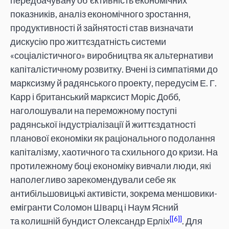
передбачувану об’єктивність економічних
показників, аналіз економічного зростання,
продуктивності й зайнятості став визначати
дискусію про життєздатність системи
«соціалістичного» виробництва як альтернативи
капіталістичному розвитку. Вчені із симпатіями до
марксизму й радянського проекту, передусім Е. Г.
Карр і британський марксист Моріс Добб,
наголошували на переможному поступі
радянської індустріалізації й життєздатності
планової економіки як раціонального подолання
капіталізму, хаотичного та схильного до кризи. На
протилежному боці економіку вивчали люди, які
наполегливо зарекомендували себе як
антибільшовицькі активісти, зокрема меншовики-
емігранти Соломон Шварц і Наум Ясний
[6]
та колишній бундист Олександр Ерліх
. Для