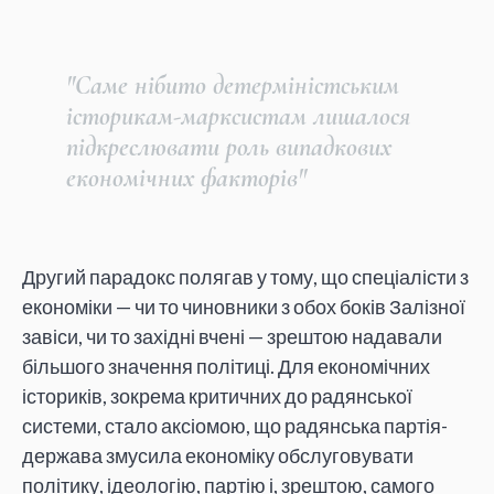
"Саме нібито детерміністським
історикам-марксистам лишалося
підкреслювати роль випадкових
економічних факторів"
Другий парадокс полягав у тому, що спеціалісти з
економіки — чи то чиновники з обох боків Залізної
завіси, чи то західні вчені — зрештою надавали
більшого значення політиці. Для економічних
істориків, зокрема критичних до радянської
системи, стало аксіомою, що радянська партія-
держава змусила економіку обслуговувати
політику, ідеологію, партію і, зрештою, самого