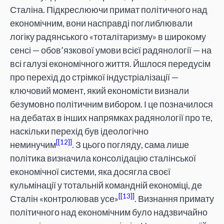
Сталіна. Підкреслюючи примат політичного над
економічним, вони насправді поглиблювали
логіку радянського «тоталітаризму» в широкому
сенсі — обов’язкової умови всієї радянології — на
всі галузі економічного життя. Йшлося передусім
про перехід до стрімкої індустріалізації —
ключовий момент, який економісти визнали
безумовно політичним вибором. І це позначилося
на дебатах в інших напрямках радянології про те,
наскільки перехід був ідеологічно
[12]
неминучим
. З цього погляду, сама лише
політика визначила консолідацію сталінської
економічної системи, яка досягла своєї
кульмінації у тотальній командній економіці, де
[13]
Сталін «контролював усе»
. Визнання примату
політичного над економічним було надзвичайно