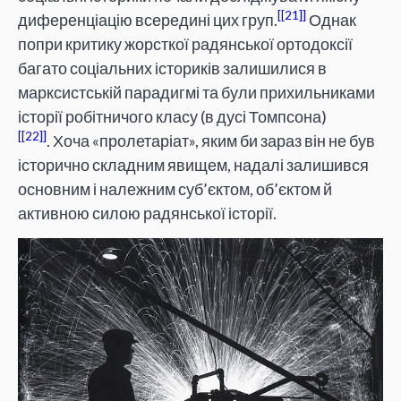
[21]
диференціацію всередині цих груп.
Однак
попри критику жорсткої радянської ортодоксії
багато соціальних істориків залишилися в
марксистській парадигмі та були прихильниками
історії робітничого класу (в дусі Томпсона)
[22]
. Хоча «пролетаріат», яким би зараз він не був
історично складним явищем, надалі залишився
основним і належним суб’єктом, об’єктом й
активною силою радянської історії.