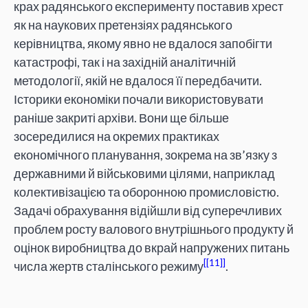
крах радянського експерименту поставив хрест
як на наукових претензіях радянського
керівництва, якому явно не вдалося запобігти
катастрофі, так і на західній аналітичній
методології, якій не вдалося її передбачити.
Історики економіки почали використовувати
раніше закриті архіви. Вони ще більше
зосередилися на окремих практиках
економічного планування, зокрема на зв’язку з
державними й військовими цілями, наприклад
колективізацією та оборонною промисловістю.
Задачі обрахування відійшли від суперечливих
проблем росту валового внутрішнього продукту й
оцінок виробництва до вкрай напружених питань
[11]
числа жертв сталінського режиму
.