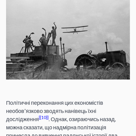
Політичні переконання цих економістів
необов’язково зводять нанівець їхні
[10]
дослідження
. Однак, озираючись назад,
можна сказати, що надмірна політизація
принесла до вивчення радянської історії два