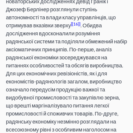
новаторських дослідженнях Девід Гранік і
Джозеф Берлінер розглянули ступінь
автономності та влади класу управлінців, що
[16]
отримував вказівки зверху
. Обидва
дослідження вдосконалили розуміння
радянської системи та поділяли обмежений набір
аксіоматичних принципів. По-перше, аналіз
радянської економіки зосереджувався на
питаннях особливостей та обсягів виробництва.
Для цих економічних ревізіоністів, як і для
економістів-радянологів загалом, виробництво
означало передусім продукцію важкої та
видобувної промисловості та закупівлю зерна,
що врешті маргіналізувало питання легкої
промисловості й споживчих товарів. По-друге,
радянську економіку незмінно розглядали на
всесоюзному рівні з особливим наголосом на