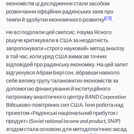
економістів ці дослідження стали засобом
розвінчання офіційних радянських заяв про
[7]
темпи й здобутки економічного розвитку
.
Не всі поділяли цей скепсис. Наума Ясного
рішуче критикували в США за нездатність
запропонувати «строго науковий» метод аналізу
в той час, коли уряд США вимагав точних
відповідей про радянську економіку. На цей запит
відгукнувся Абрам Бергсон, зібравши навколо
себе велику групу талановитих економістів за
допомогою фінансування й інституційного
патронажу аналітичного центру
RAND Corporation
Військово-повітряних сил США. Їхня робота над
проектом «Радянські національний прибуток і
продукт» (
Soviet national income and product, SNIP
)
згодом стала основою для методологічних засад