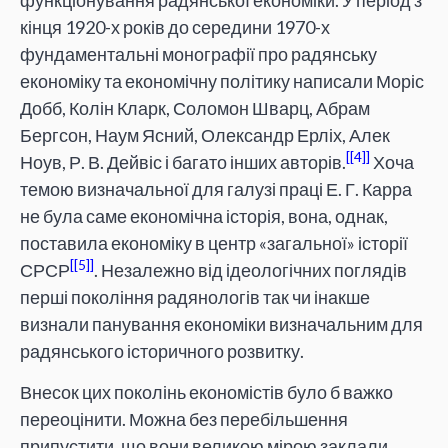
кінця 1920-х років до середини 1970-х
фундаментальні монографії про радянську
економіку та економічну політику написали Моріс
Добб, Колін Кларк, Соломон Шварц, Абрам
Бергсон, Наум Ясний, Олександр Ерліх, Алек
[4]
Ноув, Р. В. Дейвіс і багато інших авторів.
Хоча
темою визначальної для галузі праці Е. Г. Карра
не була саме економічна історія, вона, однак,
поставила економіку в центр «загальної» історії
[5]
СРСР
. Незалежно від ідеологічних поглядів
перші покоління радянологів так чи інакше
визнали панування економіки визначальним для
радянського історичного розвитку.
Внесок цих поколінь економістів було б важко
переоцінити. Можна без перебільшення
припустити, що вони великою мірою заклали