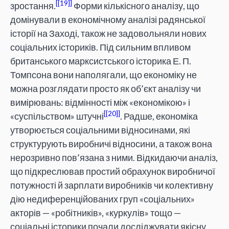
[19]
зростання.
Форми кількісного аналізу, що
домінували в економічному аналізі радянської
історії на Заході, також не задовольняли нових
соціальних істориків. Під сильним впливом
британського марксистського історика Е. П.
Томпсона вони наполягали, що економіку не
можна розглядати просто як об’єкт аналізу чи
вимірювань: відмінності між «економікою» і
[20]
«суспільством» штучні
. Радше, економіка
утворюється соціальними відносинами, які
структурують виробничі відносини, а також вона
нерозривно пов’язана з ними. Відкидаючи аналіз,
що підкреслював простий обрахунок виробничої
потужності й зарплати виробників чи колективну
дію недиференційованих груп «соціальних»
акторів — «робітників», «куркулів» тощо —
соціальні історики почали досліджувати якісну