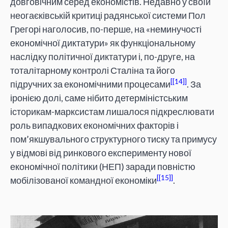
довговічним серед економістів. Недавно у своїй
неогаєківській критиці радянської системи Пол
Грегорі наголосив, по-перше, на «неминучості
економічної диктатури» як функціональному
наслідку політичної диктатури і, по-друге, на
тоталітарному контролі Сталіна та його
[14]
підручних за економічними процесами
. За
іронією долі, саме нібито детерміністським
історикам-марксистам лишалося підкреслювати
роль випадкових економічних факторів і
пом’якшувального структурного тиску та примусу
у відмові від ринкового експерименту нової
економічної політики (НЕП) заради повністю
[15]
мобілізованої командної економіки
.