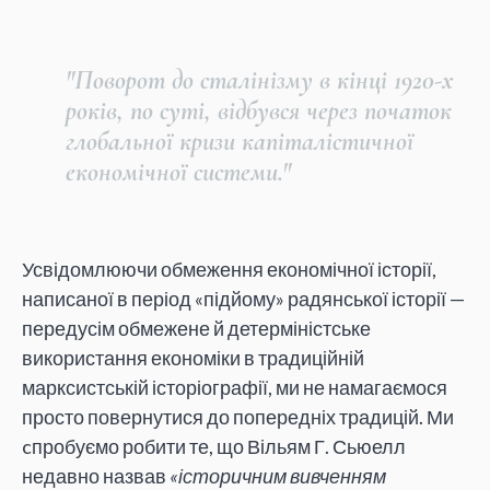
"Поворот до сталінізму в кінці 1920-х
років, по суті, відбувся через початок
глобальної кризи капіталістичної
економічної системи."
Усвідомлюючи обмеження економічної історії,
написаної в період «підйому» радянської історії —
передусім обмежене й детерміністське
використання економіки в традиційній
марксистській історіографії, ми не намагаємося
просто повернутися до попередніх традицій. Ми
cпробуємо робити те, що Вільям Г. Сьюелл
недавно назвав
«історичним вивченням