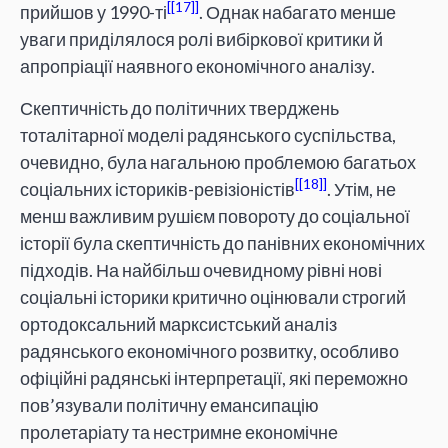
[17]
прийшов у 1990-ті
. Однак набагато менше
уваги приділялося ролі вибіркової критики й
апропріації наявного економічного аналізу.
Скептичність до політичних тверджень
тоталітарної моделі радянського суспільства,
очевидно, була нагальною проблемою багатьох
[18]
соціальних істориків-ревізіоністів
. Утім, не
менш важливим рушієм повороту до соціальної
історії була скептичність до панівних економічних
підходів. На найбільш очевидному рівні нові
соціальні історики критично оцінювали строгий
ортодоксальний марксистський аналіз
радянського економічного розвитку, особливо
офіційні радянські інтерпретації, які переможно
пов’язували політичну емансипацію
пролетаріату та нестримне економічне