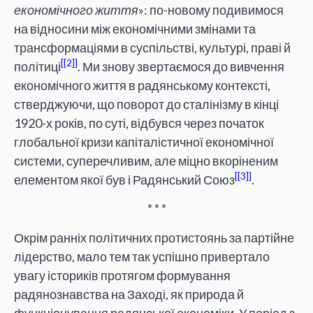
економічного життя
»: по-новому подивимося
на відносини між економічними змінами та
трансформаціями в суспільстві, культурі, праві й
[2]
політиці
. Ми знову звертаємося до вивчення
економічного життя в радянському контексті,
стверджуючи, що поворот до сталінізму в кінці
1920-х років, по суті, відбувся через початок
глобальної кризи капіталістичної економічної
системи, суперечливим, але міцно вкоріненим
[3]
елементом якої був і Радянський Союз
.
* * *
Окрім ранніх політичних протистоянь за партійне
лідерство, мало тем так успішно привертало
увагу істориків протягом формування
радянознавства на Заході, як природа й
функціонування радянської економіки. У період з