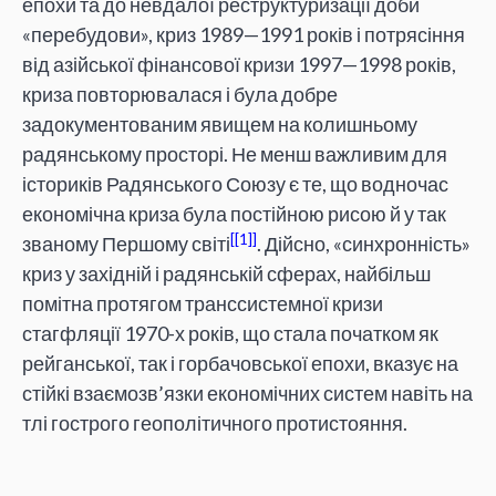
епохи та до невдалої реструктуризації доби
«перебудови», криз 1989—1991 років і потрясіння
від азійської фінансової кризи 1997—1998 років,
криза повторювалася і була добре
задокументованим явищем на колишньому
радянському просторі. Не менш важливим для
істориків Радянського Союзу є те, що водночас
економічна криза була постійною рисою й у так
[1]
званому Першому світі
. Дійсно, «синхронність»
криз у західній і радянській сферах, найбільш
помітна протягом транссистемної кризи
стагфляції 1970-х років, що стала початком як
рейганської, так і горбачовської епохи, вказує на
стійкі взаємозв’язки економічних систем навіть на
тлі гострого геополітичного протистояння.