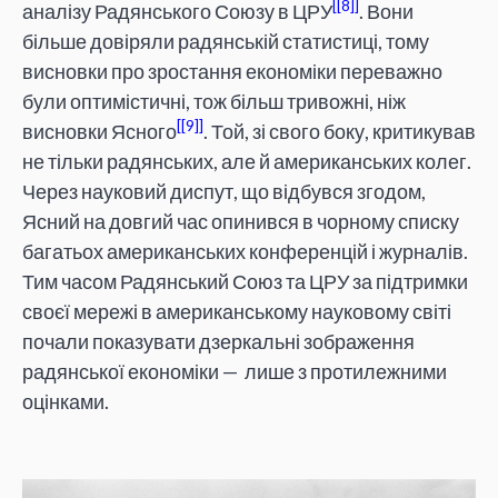
[8]
аналізу Радянського Союзу в ЦРУ
. Вони
більше довіряли радянській статистиці, тому
висновки про зростання економіки переважно
були оптимістичні, тож більш тривожні, ніж
[9]
висновки Ясного
. Той, зі свого боку, критикував
не тільки радянських, але й американських колег.
Через науковий диспут, що відбувся згодом,
Ясний на довгий час опинився в чорному списку
багатьох американських конференцій і журналів.
Тим часом Радянський Союз та ЦРУ за підтримки
своєї мережі в американському науковому світі
почали показувати дзеркальні зображення
радянської економіки — лише з протилежними
оцінками.