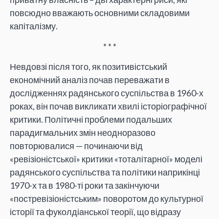
повсюдно вважають основними складовими
капіталізму.
* * *
Невдовзі після того, як позитивістський
економічний аналіз почав переважати в
дослідженнях радянського суспільства в 1960-х
роках, він почав викликати хвилі історіографічної
критики. Політичні проблеми подальших
парадигмальних змін неодноразово
повторювалися — починаючи від
«ревізіоністської» критики «тоталітарної» моделі
радянського суспільства та політики наприкінці
1970-х та в 1980-ті роки та закінчуючи
«постревізіоністським» поворотом до культурної
історії та фуколдіанської теорії, що відразу