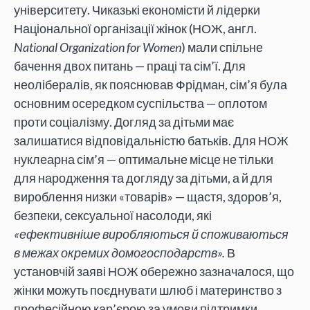
університету. Чиказькі економісти й лідерки
Національної організації жінок (НОЖ, англ.
National Organization for Women
) мали спільне
бачення двох питань — праці та сім’ї. Для
неолібералів, як пояснював Фрідман, сім’я була
основним осередком суспільства — оплотом
проти соціалізму. Догляд за дітьми має
залишатися відповідальністю батьків. Для НОЖ
нуклеарна сім’я — оптимальне місце не тільки
для народження та догляду за дітьми, а й для
вироблення низки «товарів» — щастя, здоров’я,
безпеки, сексуальної насолоди, які
«ефективніше виробляються й споживаються
в межах окремих домогосподарств».
В
установчій заяві НОЖ обережно зазначалося, що
жінки можуть поєднувати шлюб і материнство з
професійною кар’єрою за умови підтримки