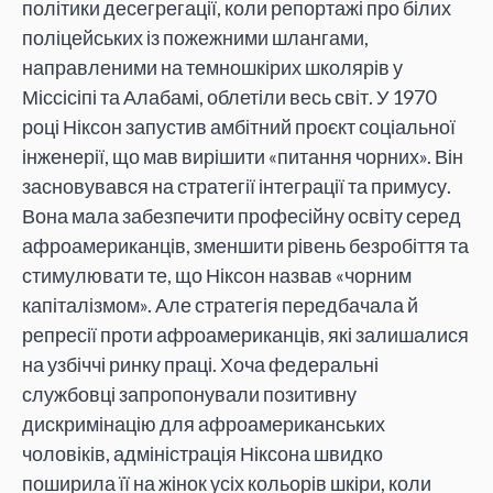
політики десегрегації, коли репортажі про білих
поліцейських із пожежними шлангами,
направленими на темношкірих школярів у
Міссісіпі та Алабамі, облетіли весь світ. У 1970
році Ніксон запустив амбітний проєкт соціальної
інженерії, що мав вирішити «питання чорних». Він
засновувався на стратегії інтеграції та примусу.
Вона мала забезпечити професійну освіту серед
афроамериканців, зменшити рівень безробіття та
стимулювати те, що Ніксон назвав «чорним
капіталізмом». Але стратегія передбачала й
репресії проти афроамериканців, які залишалися
на узбіччі ринку праці. Хоча федеральні
службовці запропонували позитивну
дискримінацію для афроамериканських
чоловіків, адміністрація Ніксона швидко
поширила її на жінок усіх кольорів шкіри, коли