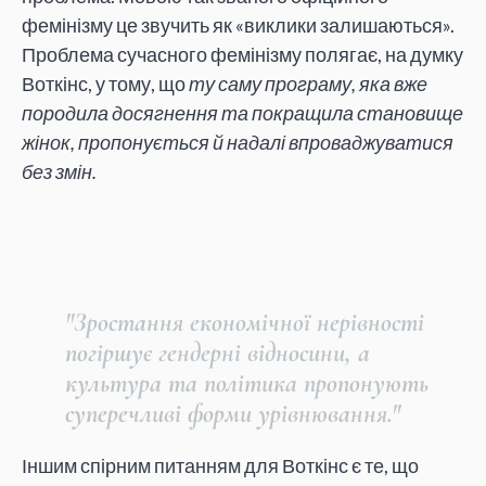
фемінізму це звучить як «виклики залишаються».
Проблема сучасного фемінізму полягає, на думку
Воткінс, у тому, що
ту саму програму, яка вже
породила досягнення та покращила становище
жінок, пропонується й надалі впроваджуватися
без змін.
"Зростання економічної нерівності
погіршує гендерні відносини, а
культура та політика пропонують
суперечливі форми урівнювання."
Іншим спірним питанням для Воткінс є те, що