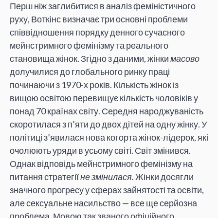
Перш ніж заглибитися в аналіз феміністичного
руху, Воткінс визначає три основні проблеми
співвідношення порядку денного сучасного
мейнстримного фемінізму та реального
становища жінок. Згідно з даними, жінки
масово
долучилися до глобального ринку праці
починаючи з 1970-х років. Кількість жінок із
вищою освітою перевищує кількість чоловіків у
понад 70 країнах світу. Середня народжуваність
скоротилася з п’яти до двох дітей на одну жінку. У
політиці з’явилася нова когорта жінок-лідерок, які
очолюють уряди в усьому світі. Світ змінився.
Однак відповідь мейнстримного фемінізму на
питання стратегії
не змінилася.
Жінки досягли
значного прогресу у сферах зайнятості та освіти,
але сексуальне насильство — все ще серйозна
проблема. Мовою так званого офіційного