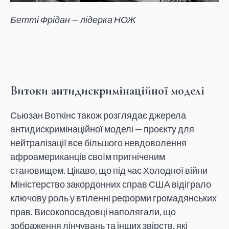
Бетті Фрідан — лідерка НОЖ
Витоки антидискримінаційної моделі
Сьюзан Воткінс також розглядає джерела
антидискримінаційної моделі — проєкту для
нейтралізації все більшого невдоволення
афроамериканців своїм пригніченим
становищем. Цікаво, що під час Холодної війни
Міністерство закордонних справ США відіграло
ключову роль у втіленні реформи громадянських
прав. Високопосадовці наполягали, що
зображення лінчувань та інших звірств, які