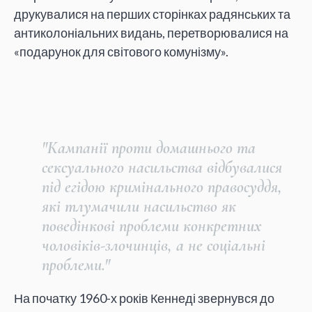
друкувалися на перших сторінках радянських та
антиколоніальних видань, перетворювалися на
«подарунок для світового комунізму».
"Кампанії проти домашнього та
сексуального насильства відбувалися
під егідою кримінального правосуддя,
які тлумачили насильство як
поведінкові проблеми конкретних
чоловіків-злочинців, а не соціальні
проблеми."
На початку 1960-х років Кеннеді звернувся до