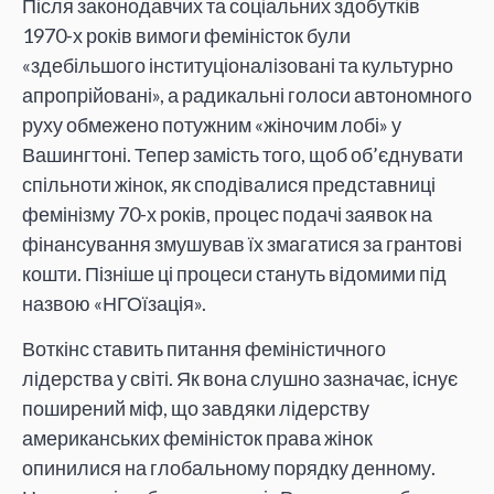
Після законодавчих та соціальних здобутків
1970-х років вимоги феміністок були
«здебільшого інституціоналізовані та культурно
апропрійовані», а радикальні голоси автономного
руху обмежено потужним «жіночим лобі» у
Вашингтоні. Тепер замість того, щоб об’єднувати
спільноти жінок, як сподівалися представниці
фемінізму 70-х років, процес подачі заявок на
фінансування змушував їх змагатися за грантові
кошти. Пізніше ці процеси стануть відомими під
назвою «НГОїзація».
Воткінс ставить питання феміністичного
лідерства у світі. Як вона слушно зазначає, існує
поширений міф, що завдяки лідерству
американських феміністок права жінок
опинилися на глобальному порядку денному.