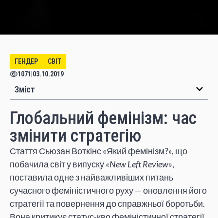
ГЕНДЕР
СВІТ
1071
|
03.10.2019
Зміст
Глобальний фемінізм: час
змінити стратегію
Стаття Сьюзан Воткінс «Який фемінізм?», що
побачила світ у випуску
«New Left Review»
,
поставила одне з найважливіших питань
сучасного феміністичного руху — оновлення його
стратегії та повернення до справжньої боротьби.
Вона критикує статус-кво феміністичної стратегії,