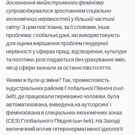
досягнення мейнстримного фемінізму
супроводжувалися зростанням соціально-
економічних нерівностей у більшій частині
світу
. З цим пов’язана, за її словами, інша
проблема: глобальні дані, які використовують
для оцінки вирішення проблем гендерної
нерівності у сферах праці, відтворення, культури
та політики, розглядаються без урахування змін,
які ці сфери зазнали за останні півстоліття.
Якими ж були ці зміни? Так, промисловість
індустріальних районів Глобальної Півночі
(rust-
belt
), де працювали переважно чоловіки, була
автоматизована, виведена на аутсорсинг і
фемінізована в спеціальних економічних зонах
(СЕЗ) Глобального Півдня (
sun-belt
). На Заході
величезний вплив гетеронормативної ідеології