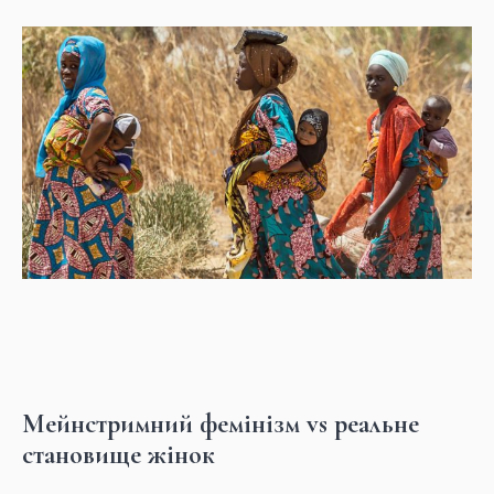
Мейнстримний фемінізм vs реальне
становище жінок