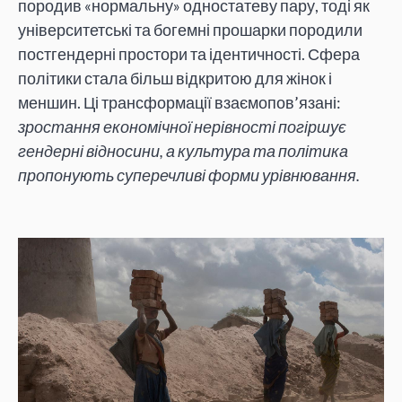
породив «нормальну» одностатеву пару, тоді як
університетські та богемні прошарки породили
постгендерні простори та ідентичності. Сфера
політики стала більш відкритою для жінок і
меншин. Ці трансформації взаємопов’язані:
зростання економічної нерівності погіршує
гендерні відносини, а культура та політика
пропонують суперечливі форми урівнювання.