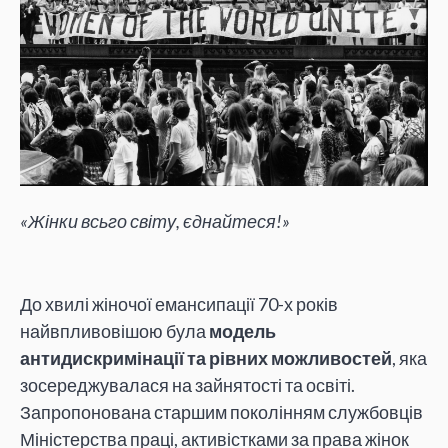
«Жінки всьго світу, єднайтеся!»
До хвилі жіночої емансипації 70-х років
найвпливовішою була
модель
антидискримінації та рівних можливостей
, яка
зосереджувалася на зайнятості та освіті.
Запропонована старшим поколінням службовців
Міністерства праці, активістками за права жінок