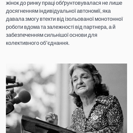
жінок до ринку праці обґрунтовувалася не лише
досягненням індивідуальної автономії, яка
давала змогу втекти від ізольованої монотонної
роботи вдома та залежності від партнера, а й
забезпеченням сильнішої основи для
колективного об’єднання.