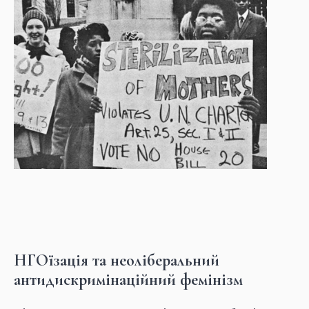
НГОїзація та неоліберальний
антидискримінаційний фемінізм