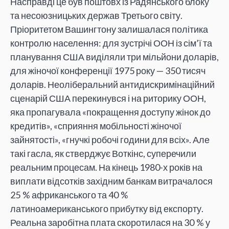
Насправді це був поштовх із Радянського блоку
та несоюзницьких держав Третього світу.
Пріоритетом Вашингтону залишалася політика
контролю населення: для зустрічі ООН із сім’ї та
планування США виділяли три мільйони доларів,
для жіночої конференції 1975 року — 350 тисяч
доларів. Неоліберальний антидискримінаційний
сценарій США перекинувся і на риторику ООН,
яка пропагувала «покращення доступу жінок до
кредитів», «сприяння мобільності жіночої
зайнятості», «гнучкі робочі години для всіх». Але
такі гасла, як стверджує Воткінс, суперечили
реальним процесам. На кінець 1980-х років на
виплати відсотків західним банкам витрачалося
25 % африканського та 40 %
латиноамериканського прибутку від експорту.
Реальна заробітна плата скоротилася на 30 % у