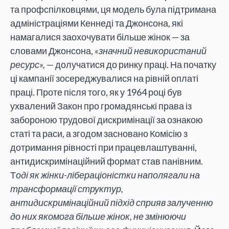
та профспілковцями, ця модель була підтримана
адміністраціями Кеннеді та Джонсона, які
намагалися заохочувати більше жінок — за
словами Джонсона,
«значний невикористаний
ресурс»,
— долучатися до ринку праці. На початку
ці кампанії зосереджувалися на рівній оплаті
праці. Проте після того, як у 1964 році був
ухвалений Закон про громадянські права із
забороною трудової дискримінації за ознакою
статі та раси, а згодом засновано Комісію з
дотримання рівності при працевлаштуванні,
антидискримінаційний формат став панівним.
Т
оді як жінки-лібераціоністки наполягали на
трансформації структур,
антидискримінаційний підхід сприяв залученню
до них якомога більше жінок, не змінюючи