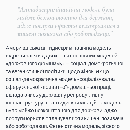
"Антидискримінаційна модель була
майже безкоштовною для держави,
адже послуги юристів оплачувалися з
кишені позивача або роботодавця."
Американська антидискримінаційна модель
відрізнялася від двох інших основних моделей
«державного фемінізму» — соціал-демократичної
та євгеністичної політики щодо жінок. Якщо
соціал-демократична модель «соціалізувала»
сферу жіночої «приватної» домашньої праці,
вкладаючись у державну репродуктивну
інфраструктуру, то антидискримінаційна модель
була майже безкоштовною для держави, адже
послуги юристів оплачувалися з кишені позивача
або роботодавця. Євгеністична модель, зі свого