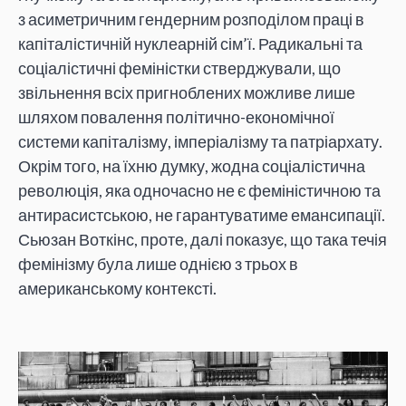
з асиметричним гендерним розподілом праці в
капіталістичній нуклеарній сім’ї. Радикальні та
соціалістичні феміністки стверджували, що
звільнення всіх пригноблених можливе лише
шляхом повалення політично-економічної
системи капіталізму, імперіалізму та патріархату.
Окрім того, на їхню думку, жодна соціалістична
революція, яка одночасно не є феміністичною та
антирасистською, не гарантуватиме емансипації.
Сьюзан Воткінс, проте, далі показує, що така течія
фемінізму була лише однією з трьох в
американському контексті.