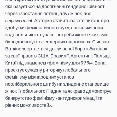
яка базується на досягненні гендерної рівності
через «зростання потенціалу» жінок, або
empowerment
. Авторка ставить багато питань про
здобутки феміністичного руху, наскільки вони
задовольняють сучасні потреби жінок і яких змін
було досягнуто в гендерних відносинах. Сьюзан
Воткінс звертається до сучасної боротьби жінок
за свої права в США, Бразилії, Аргентині, Польщі,
Китаї під знаменем «фемінізму для 99 %». Вона
проєктує сучасну риторику глобального
фемінізму міжнародних установ
неоліберального штибу на злиденне становище
жінок Глобального Півдня та яскраво демонструє
банкрутство фемінізму «антидискримінації та
рівних можливостей».