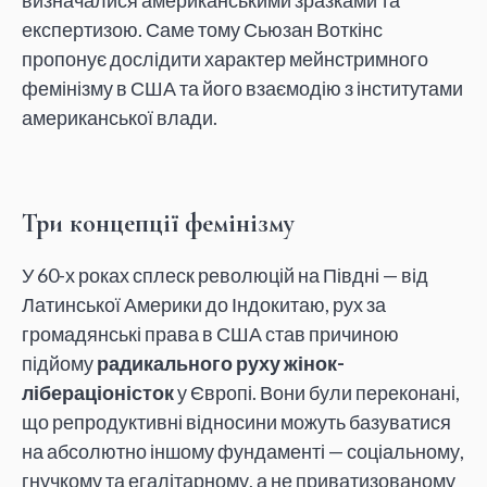
визначалися американськими зразками та
експертизою. Саме тому Сьюзан Воткінс
пропонує дослідити характер мейнстримного
фемінізму в США та його взаємодію з інститутами
американської влади.
Три концепції фемінізму
У 60-х роках сплеск революцій на Півдні — від
Латинської Америки до Індокитаю, рух за
громадянські права в США став причиною
підйому
радикального руху жінок-
лібераціоністок
у Європі. Вони були переконані,
що репродуктивні відносини можуть базуватися
на абсолютно іншому фундаменті — соціальному,
гнучкому та егалітарному, а не приватизованому