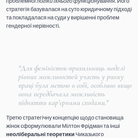
проблемної логіки їхнього функціонування.
Його
стратегія базувалася на суто юридичному підході
та покладалася на суди у вирішенні проблем
гендерної нерівності.
"Для феміністок-прихильниць моделі
рівних можливостей участь у ринку
праці була метою в собі, особливо якщо
вона передбачала можливість
підняття кар’єрними сходами."
Третю стратегічну концепцію щодо становища
жінок сформулювали Мілтон Фрідман та інші
неоліберальні теоретики
Чиказького