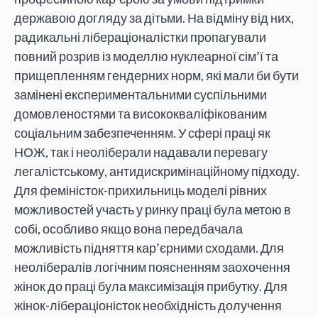
державою догляду за дітьми. На відміну від них,
радикальні лібераціоналістки пропагували
повний розрив із моделлю нуклеарної сім’ї та
прищепленням гендерних норм, які мали би бути
замінені експериментальними суспільними
домовленостями та висококваліфікованим
соціальним забезпеченням. У сфері праці як
НОЖ, так і неоліберали надавали перевагу
легалістському, антидискримінаційному підходу.
Для феміністок-прихильниць моделі рівних
можливостей участь у ринку праці була метою в
собі, особливо якщо вона передбачала
можливість підняття кар’єрними сходами. Для
неолібералів логічним поясненням заохочення
жінок до праці була максимізація прибутку. Для
жінок-лібераціоністок необхідність долучення