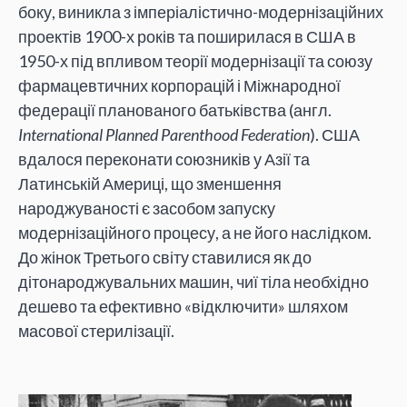
боку, виникла з імперіалістично-модернізаційних
проектів 1900-х років та поширилася в США в
1950-х під впливом теорії модернізації та союзу
фармацевтичних корпорацій і Міжнародної
федерації планованого батьківства (англ.
International Planned Parenthood Federation
). США
вдалося переконати союзників у Азії та
Латинській Америці, що зменшення
народжуваності є засобом запуску
модернізаційного процесу, а не його наслідком.
До жінок Третього світу ставилися як до
дітонароджувальних машин, чиї тіла необхідно
дешево та ефективно «відключити» шляхом
масової стерилізації.