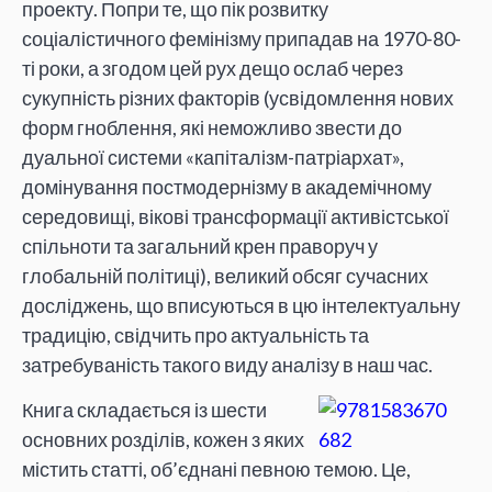
проекту. Попри те, що пік розвитку
соціалістичного фемінізму припадав на 1970-80-
ті роки, а згодом цей рух дещо ослаб через
сукупність різних факторів (усвідомлення нових
форм гноблення, які неможливо звести до
дуальної системи «капіталізм-патріархат»,
домінування постмодернізму в академічному
середовищі, вікові трансформації активістської
спільноти та загальний крен праворуч у
глобальній політиці), великий обсяг сучасних
досліджень, що вписуються в цю інтелектуальну
традицію, свідчить про актуальність та
затребуваність такого виду аналізу в наш час.
Книга складається із шести
основних розділів, кожен з яких
містить статті, об’єднані певною темою. Це,