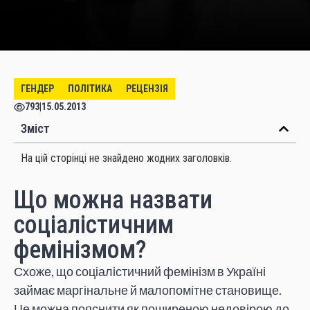
ГЕНДЕР
ПОЛІТИКА
РЕЦЕНЗІЯ
793
|
15.05.2013
Зміст
На цій сторінці не знайдено жодних заголовків.
Що можна назвати
соціалістичним
фемінізмом?
Схоже, що соціалістичний фемінізм в Україні
займає маргінальне й малопомітне становище.
Це можна пояснити як поширеною недовірою до