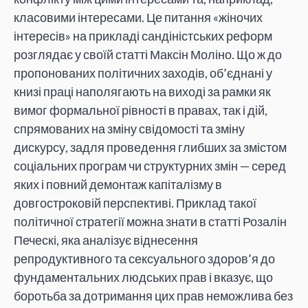
класовими інтересами. Це питання «жіночих
інтересів» на прикладі сандіністських реформ
розглядає у своїй статті Максін Моліно. Що ж до
пропонованих політичних заходів, об’єднані у
книзі праці наполягають на виході за рамки як
вимог формальної рівності в правах, так і дій,
спрямованих на зміну свідомості та зміну
дискурсу, задля проведення глибших за змістом
соціальних програм чи структурних змін — серед
яких і повний демонтаж капіталізму в
довгостроковій перспективі. Приклад такої
політичної стратегії можна знати в статті Розалін
Печескі, яка аналізує віднесення
репродуктивного та сексуального здоров’я до
фундаментальних людських прав і вказує, що
боротьба за дотримання цих прав неможлива без