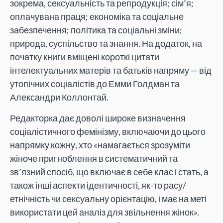
зокрема, сексуальність та репродукція; сім’я;
оплачувана праця; економіка та соціальне
забезпечення; політика та соціальні зміни;
природа, суспільство та знання. На додаток, на
початку книги вміщені короткі цитати
інтелектуальних матерів та батьків напряму — від
утопічних соціалістів до Емми Голдман та
Александри Коллонтай.
Редакторка дає доволі широке визначення
соціалістичного фемінізму, включаючи до цього
напрямку кожну, хто «намагається зрозуміти
жіноче пригноблення в систематичний та
зв’язний спосіб, що включає в себе клас і стать, а
також інші аспекти ідентичності, як-то расу/
етнічність чи сексуальну орієнтацію, і має на меті
використати цей аналіз для звільнення жінок».