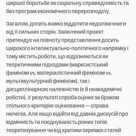
ширшої боротьби за соціальну справедливість та
без програм економічного перерозподілу.
Загалом, досить важко відділити недоліки книги
від її сильних сторін. Заявлений проект
претендує на повноту представлення досить
широкого інтелектуально-політичного напрямку і
тому містить роботи, що відрізняються як
теоретичними підходами (марксистський
фемінізм vs. матеріалістичний фемінізм vs.
мультикультурний фемінізм), так і
дисциплінарною належністю (є й неакадемічні
роботи). У результаті спроба оцінки за браком
спільного критерію оцінювання — справа
нелегка. Але якщо відійти від давніх дискусій про
відмінність та поєднуваність різних типів
теоретизування чи від критики окремих статей