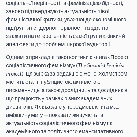
соціальної нерівності та фемінізацією бідності,
заново підтверджують актуальність лівої
феміністичної критики, уважної до економічного
підґрунтя гендерної нерівності та здатної
зважати на гетерогенність самої групи «жінки» й
апелювати до проблем широкої аудиторії.
Одним із прикладів такої критики є книга «Проект
соціалістичного фемінізму» (
The Socialist Feminist
Project
). Ця збірка за редакцією Ненсі Холмстром
містить статті публіцисток, активісток,
письменниць, а також дослідниць та дослідників,
що працюють у рамках різних академічних
дисциплін. Як вказано у передмові, книга має
амбіційну мету — показати живучість та
актуальність соціалістичного фемінізму як
академічного та політичного емансипативного