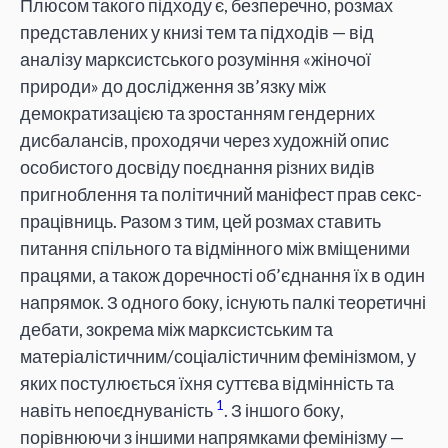
Плюсом такого підходу є, безперечно, розмах
представлених у книзі тем та підходів — від
аналізу марксистського розуміння «жіночої
природи» до дослідження зв’язку між
демократизацією та зростанням гендерних
дисбалансів, проходячи через художній опис
особистого досвіду поєднання різних видів
пригноблення та політичний маніфест прав секс-
працівниць. Разом з тим, цей розмах ставить
питання спільного та відмінного між вміщеними
працями, а також доречності об’єднання їх в один
напрямок. З одного боку, існують палкі теоретичні
дебати, зокрема між марксистським та
матеріалістичним/соціалістичним фемінізмом, у
яких постулюється їхня суттєва відмінність та
1
навіть непоєднуваність
. З іншого боку,
порівнюючи з іншими напрямками фемінізму —