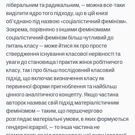
ліберальним та радикальним, — можна все-таки
виділити ядро того підходу, що в цій книзі
об’єднано під назвою «соціалістичний фемінізм».
Зокрема, порівняно з іншими фемінізмами
соціалістичний фемінізм більш чутливий до
питань класу — може йтися як про просте
ствердження існування класової нерівності та
уваги до становища і практик жінок робітничого
класу, так і про більш послідовний класовий
підхід, що включає визначення класу як
первинної форми пригноблення та найбільш
цінного аналітичного концепту. Якщо частина
авторок називає свій підхід матеріалістичним
фемінізмом — таким, що першочергово
розглядає матеріальні умови, в яких формуються
гендерні ієрархії, — то інша частина не
відмовляється від пояснювальної сили ідеології