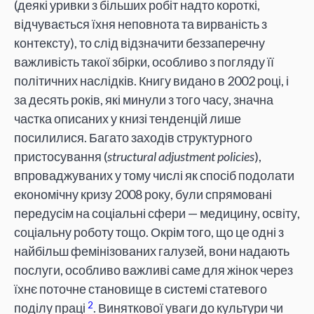
(деякі уривки з більших робіт надто короткі,
відчувається їхня неповнота та вирваність з
контексту), то слід відзначити беззаперечну
важливість такої збірки, особливо з погляду її
політичних наслідків. Книгу видано в 2002 році, і
за десять років, які минули з того часу, значна
частка описаних у книзі тенденцій лише
посилилися. Багато заходів структурного
пристосування (
structural adjustment policies
),
впроваджуваних у тому числі як спосіб подолати
економічну кризу 2008 року, були спрямовані
передусім на соціальні сфери — медицину, освіту,
соціальну роботу тощо. Окрім того, що це одні з
найбільш фемінізованих галузей, вони надають
послуги, особливо важливі саме для жінок через
їхнє поточне становище в системі статевого
2
поділу праці
. Виняткової уваги до культури чи