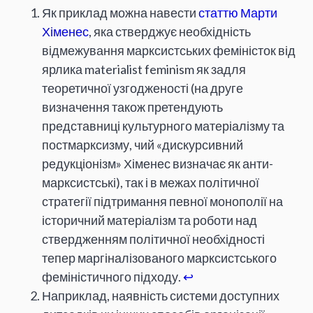
Як приклад можна навести
статтю Марти
Хіменес
, яка стверджує необхідність
відмежування марксистських феміністок від
ярлика materialist feminism як задля
теоретичної узгодженості (на друге
визначення також претендують
представниці культурного матеріалізму та
постмарксизму, чий «дискурсивний
редукціонізм» Хіменес визначає як анти-
марксистські), так і в межах політичної
стратегії підтримання певної монополії на
історичний матеріалізм та роботи над
ствердженням політичної необхідності
тепер маргіналізованого марксистського
феміністичного підходу.
↩
Наприклад, наявність системи доступних