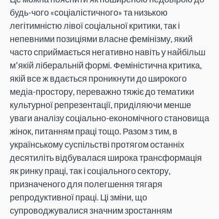
будь-чого «соціалістичного» та низькою
легітимністю лівої соціальної критики, так і
непевними позиціями власне фемінізму, який
часто сприймається негативно навіть у найбільш
м’якій ліберальній формі. Феміністична критика,
якій все ж вдається проникнути до широкого
медіа-простору, переважно тяжіє до тематики
культурної репрезентації, приділяючи менше
уваги аналізу соціально-економічного становища
жінок, питанням праці тощо. Разом з тим, в
українському суспільстві протягом останніх
десятиліть відбувалася широка трансформація
як ринку праці, так і соціального сектору,
призначеного для полегшення тягаря
репродуктивної праці. Ці зміни, що
супроводжувалися значним зростанням