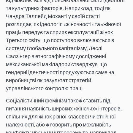
та культурних факторів. Наприклад, тоді як
Чандра Талпейд Моханті у своїй статті
розглядає, як ідеологія «жіночності» та «жіночої
праці» передує та сприяє експлуатації жінок
Третього світу, що поступово включаються в
систему глобального капіталізму, Леслі
Салзінгер в етнографічному дослідженні
мексиканської макіладори стверджує, що
гендерні ідентичності продукуються саме на
виробництві як результат стратегій
управлінського контролю праці.
Соціалістичний фемінізм також ставить під
питання наявність широких «жіночих» інтересів,
спільних для жінок різної класової чи етнічної
належності, або ж говорить про можливість
конфлікту між цими інтересами та, наприклад,