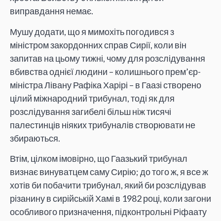
виправдання немає.
Мушу додати, що я мимохіть погодився з
міністром закордонних справ Сирії, коли він
запитав на цьому тижні, чому для розслідування
вбивства однієї людини – колишнього прем’єр-
міністра Лівану Рафіка Харірі – в Гаазі створено
цілий міжнародний трибунал, тоді як для
розслідування загибелі більш ніж тисячі
палестинців ніяких трибуналів створювати не
збираються.
Втім, цілком імовірно, що Гаазький трибунал
визнає винуватцем саму Сирію; до того ж, я все ж
хотів би побачити трибунал, який би розслідував
різанину в сирійській Хамі в 1982 році, коли загони
особливого призначення, підконтрольні Ріфаату