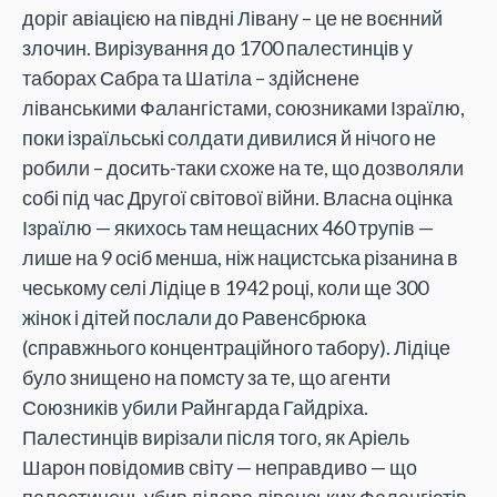
доріг авіацією на півдні Лівану – це не воєнний
злочин. Вирізування до 1700 палестинців у
таборах Сабра та Шатіла – здійснене
ліванськими Фалангістами, союзниками Ізраїлю,
поки ізраїльські солдати дивилися й нічого не
робили – досить-таки схоже на те, що дозволяли
собі під час Другої світової війни. Власна оцінка
Ізраїлю — якихось там нещасних 460 трупів —
лише на 9 осіб менша, ніж нацистська різанина в
чеському селі Лідіце в 1942 році, коли ще 300
жінок і дітей послали до Равенсбрюка
(справжнього концентраційного табору). Лідіце
було знищено на помсту за те, що агенти
Союзників убили Райнгарда Гайдріха.
Палестинців вирізали після того, як Аріель
Шарон повідомив світу — неправдиво — що