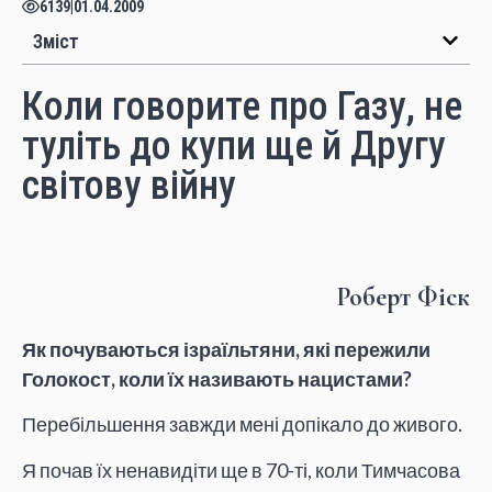
6139
|
01.04.2009
Зміст
Коли говорите про Газу, не
туліть до купи ще й Другу
світову війну
Роберт Фіск
Як почуваються ізраїльтяни, які пережили
Голокост, коли їх називають нацистами?
Перебільшення завжди мені допікало до живого.
Я почав їх ненавидіти ще в 70-ті, коли Тимчасова