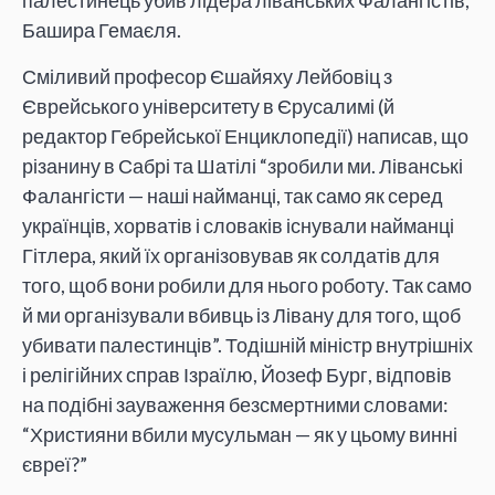
палестинець убив лідера ліванських Фалангістів,
Башира Гемаєля.
Сміливий професор Єшайяху Лейбовіц з
Єврейського університету в Єрусалимі (й
редактор Гебрейської Енциклопедії) написав, що
різанину в Сабрі та Шатілі “зробили ми. Ліванські
Фалангісти — наші найманці, так само як серед
українців, хорватів і словаків існували найманці
Гітлера, який їх організовував як солдатів для
того, щоб вони робили для нього роботу. Так само
й ми організували вбивць із Лівану для того, щоб
убивати палестинців”. Тодішній міністр внутрішніх
і релігійних справ Ізраїлю, Йозеф Бург, відповів
на подібні зауваження безсмертними словами:
“Християни вбили мусульман — як у цьому винні
євреї?”