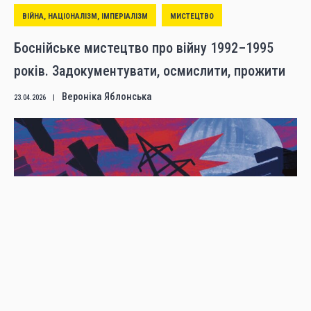
ВІЙНА, НАЦІОНАЛІЗМ, ІМПЕРІАЛІЗМ
МИСТЕЦТВО
Боснійське мистецтво про війну 1992–1995
років. Задокументувати, осмислити, прожити
Вероніка Яблонська
23.04.2026
|
ВІЙНА, НАЦІОНАЛІЗМ, ІМПЕРІАЛІЗМ
УКРАЇНА
Між фронтом і полем дискусії: Тарас Білоус