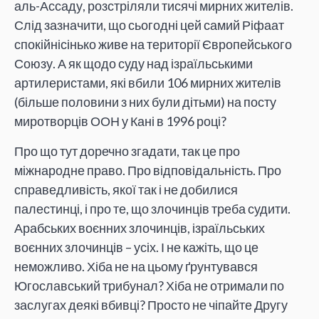
аль-Ассаду, розстріляли тисячі мирних жителів.
Слід зазначити, що сьогодні цей самий Ріфаат
спокійнісінько живе на території Європейського
Союзу. А як щодо суду над ізраїльськими
артилеристами, які вбили 106 мирних жителів
(більше половини з них були дітьми) на посту
миротворців ООН у Кані в 1996 році?
Про що тут доречно згадати, так це про
міжнародне право. Про відповідальність. Про
справедливість, якої так і не добилися
палестинці, і про те, що злочинців треба судити.
Арабських воєнних злочинців, ізраїльських
воєнних злочинців – усіх. І не кажіть, що це
неможливо. Хіба не на цьому ґрунтувався
Югославський трибунал? Хіба не отримали по
заслугах деякі вбивці? Просто не чіпайте Другу