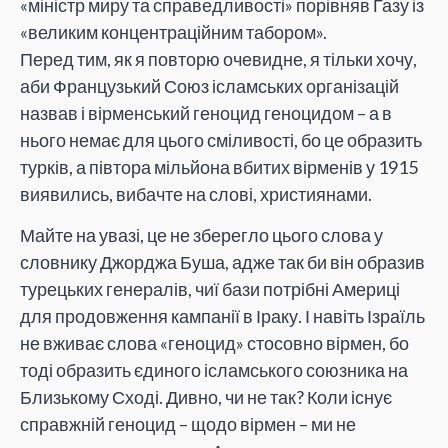
«міністр миру та справедливості» порівняв Газу із
«великим концентраційним табором».
Перед тим, як я повторю очевидне, я тільки хочу,
аби Французький Союз ісламських організацій
назвав і вірменський геноцид геноцидом – а в
нього немає для цього сміливості, бо це образить
турків, а півтора мільйона вбитих вірменів у 1915
виявились, вибачте на слові, християнами.
Майте на увазі, це не зберегло цього слова у
словнику Джорджа Буша, адже так би він образив
турецьких генералів, чиї бази потрібні Америці
для продовження кампанії в Іраку. І навіть Ізраїль
не вживає слова «геноцид» стосовно вірмен, бо
тоді образить єдиного ісламського союзника на
Близькому Сході. Дивно, чи не так? Коли існує
справжній геноцид – щодо вірмен – ми не