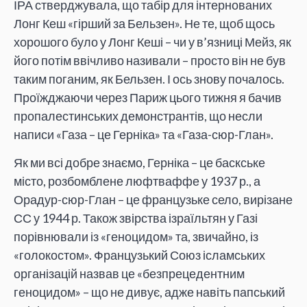
ІРА стверджувала, що табір для інтернованих
Лонг Кеш «гірший за Бельзен». Не те, щоб щось
хорошого було у Лонг Кеші – чи у в’язниці Мейз, як
його потім ввічливо називали – просто він не був
таким поганим, як Бельзен. І ось знову почалось.
Проїжджаючи через Париж цього тижня я бачив
пропалестинських демонстрантів, що несли
написи «Газа – це Герніка» та «Газа-сюр-Глан».
Як ми всі добре знаємо, Герніка – це баскське
місто, розбомблене люфтваффе у 1937 р., а
Орадур-сюр-Глан – це французьке село, вирізане
СС у 1944 р. Також звірства ізраїльтян у Газі
порівнювали із «геноцидом» та, звичайно, із
«голокостом». Французький Союз ісламських
організацій назвав це «безпрецедентним
геноцидом» – що не дивує, адже навіть папський