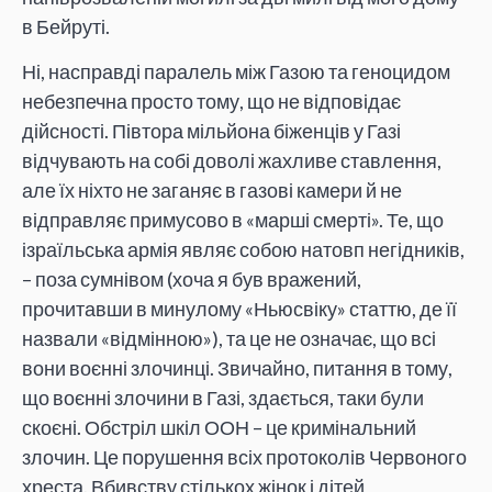
в Бейруті.
Ні, насправді паралель між Газою та геноцидом
небезпечна просто тому, що не відповідає
дійсності. Півтора мільйона біженців у Газі
відчувають на собі доволі жахливе ставлення,
але їх ніхто не заганяє в газові камери й не
відправляє примусово в «марші смерті». Те, що
ізраїльська армія являє собою натовп негідників,
– поза сумнівом (хоча я був вражений,
прочитавши в минулому «Ньюсвіку» статтю, де її
назвали «відмінною»), та це не означає, що всі
вони воєнні злочинці. Звичайно, питання в тому,
що воєнні злочини в Газі, здається, таки були
скоєні. Обстріл шкіл ООН – це кримінальний
злочин. Це порушення всіх протоколів Червоного
хреста. Вбивству стількох жінок і дітей