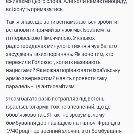
вживаємо цього слова. Але коли немає геноциду,
всі хочуть примазатись.
Так, я знаю, що вони всі намагаються зробити:
встановити прямий зв’язок між Ізраїлем та
гітлерівською Німеччиною. У кількох
радіопередачах минулого тижня я чув багато
засуджень таких порівнянь. Як воно тим, хто
пережили Голокост, коли їх називають
нацистами? Як можна порівнювати ізраїльську
армію з вермахтом? Навіть провести таку
паралель – це антисемітизм.
Я сам багато разів потрапляв під вогонь
ізраїльської армії, тож не впевнений, що це
обов’язково так. Я так і не зрозумів, чому
бомбування доріг авіацією на півночі Франції в
1940 році – це воєнний злочин, а от бомбування