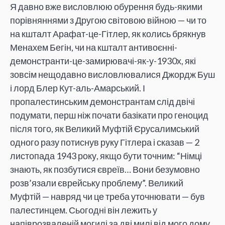
Я давно вже висловлюю обурення будь-якими
порівняннями з Другою світовою війною — чи то
на кшталт Арафат-це-Гітлер, як колись брякнув
Менахем Бегін, чи на кшталт антивоєнні-
демонстранти-це-замирювачі-як-у-1930х, які
зовсім нещодавно висловлювалися Джордж Буш
і лорд Блер Кут-аль-Амарський. І
пропалестинським демонстрантам слід двічі
подумати, перш ніж почати базікати про геноцид
після того, як Великий Муфтій Єрусалимський
одного разу потиснув руку Гітлера і сказав — 2
листопада 1943 року, якщо бути точним: “Німці
знають, як позбутися євреїв… Вони безумовно
розв’язали єврейську проблему”. Великий
Муфтій — навряд чи це треба уточнювати — був
палестинцем. Сьогодні він лежить у
напіврозваленій могилі за дві милі від мого дому