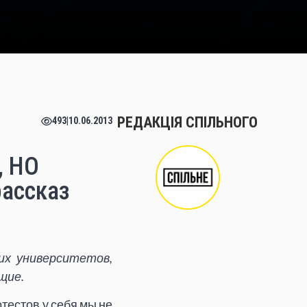
РЕДАКЦІЯ СПІЛЬНОГО
493
|
10.06.2013
, НО
ассказ
ких университетов,
щие.
тестов у себя мы не