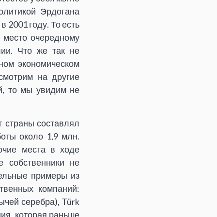
олитикой Эрдогана
в 2001 году. То есть
в место очередному
лии. Что же так не
ном экономическом
смотрим на другие
й, то мы увидим не
г страны составлял
боты около 1,9 млн.
очие места в ходе
е собственники не
дельные примеры из
твенных компаний:
ычей серебра), Türk
ния, которая раньше