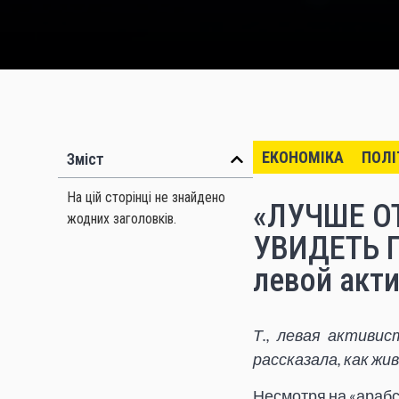
ЕКОНОМІКА
ПОЛІ
Зміст
На цій сторінці не знайдено
«ЛУЧШЕ ОТ
жодних заголовків.
УВИДЕТЬ 
левой акти
Т., левая активис
рассказала, как ж
Несмотря на «арабс