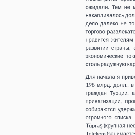
ожидали. Тем не 
накапливалось долги
дело далеко не то
торгово-развлекат
нравится жителям
развитии страны,
экономические пок
столь радужную кар
Для начала я прив
198 млрд. долл., в
граждан Турции, 
приватизации, пр
собираются удержи
огромного списка
Tüpraş (крупная не
Telekom (занимаетс