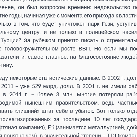
менее, он был вопросом времени: недовольство п
е годы, начиная уже с момента его прихода к власти 
лько в том, что будет уничтожен парк Гези, уступи
ельному центру, и не только в полицейском наси
 Турции? За рубежом принято писать о стремитель
 о головокружительном росте ВВП. Но если мы по
азатели и, самое главное, на благосостояние люде
тину.
еду некоторые статистические данные. В 2002 г. дол
 2011 – уже 529 млрд. долл. В 2001 г. не имели ра
а в 2011 г. – более 3 млн. Многие потеряли раб
оводимой нынешним правительством, ведь частны
вать «лишний» штат себе в убыток. Вот только от
 приватизированных за последние 10 лет государс
фтяная компания), Eti (занимается металлургией, доб
я понятно чем), в значительной степени – TDI (компа