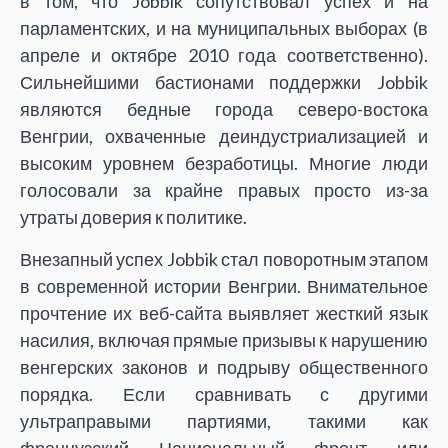
в том, что Jobbik сопутствовал успех и на
парламентских, и на муниципальных выборах (в
апреле и октябре 2010 года соответственно).
Сильнейшими бастионами поддержки Jobbik
являются бедные города северо-востока
Венгрии, охваченные деиндустриализацией и
высоким уровнем безработицы. Многие люди
голосовали за крайне правых просто из-за
утраты доверия к политике.
Внезапный успех Jobbik стал поворотным этапом
в современной истории Венгрии. Внимательное
прочтение их веб-сайта выявляет жесткий язык
насилия, включая прямые призывы к нарушению
венгерских законов и подрыву общественного
порядка. Если сравнивать с другими
ультраправыми партиями, такими как
французский Национальный фронт или