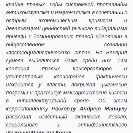
крайне правых. Годы системной пропаганды
антикоммунизма и национализма в сочетании с
острым экономическим кризисом и
девальвацией ценностей рычного либерализма
привели к доминированию правой идеологии в
общественном сознании
«постсоциалистических» стран. Но Венгрия
сумела выделиться даже среди них. Там
коалиция правых консерваторов и
ультраправых ксенофобов фактически
находится у власти, покрывая цыганские
погромы и практикуя маккартистские чистки
в интеллектуальной среде. Об этом
корреспонденту Рабкор.ру
Андрею Манчуку
рассказал известный активист левого,
социального и антифашистского
движения
Матьяш Беник
.