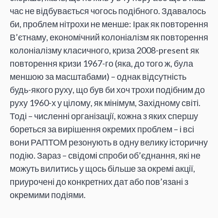
час не відбувається чогось подібного. Здавалось
би, проблем нітрохи не менше: Ірак як повторення
В’єтнаму, економічний колоніалізм як повторення
колоніалізму класичного, криза 2008-present як
повторення кризи 1967-го (яка, до того ж, була
меншою за масштабами) – однак відсутність
будь-якого руху, що був би хоч трохи подібним до
руху 1960-х у цілому, як мінімум, Західному світі.
Тоді – численні організації, кожна з яких спершу
бореться за вирішення окремих проблем – і всі
вони РАПТОМ резонують в одну велику історичну
подію. Зараз – свідомі спроби об’єднання, які не
можуть вилитись у щось більше за окремі акції,
приурочені до конкретних дат або пов’язані з
окремими подіями.