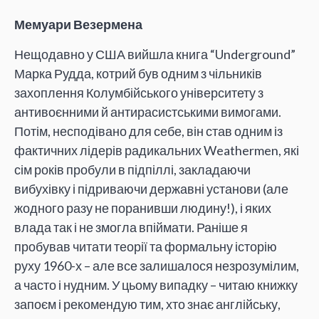
Мемуари Везермена
Нещодавно у США вийшла книга “Underground”
Марка Рудда, котрий був одним з чільників
захоплення Колумбійського університету з
антивоєнними й антирасистськими вимогами.
Потім, несподівано для себе, він став одним із
фактичних лідерів радикальних Weathermen, які
сім років пробули в підпіллі, закладаючи
вибухівку і підриваючи державні установи (але
жодного разу не поранивши людину!), і яких
влада так і не змогла впіймати. Раніше я
пробував читати теорії та формальну історію
руху 1960-х – але все залишалося незрозумілим,
а часто і нудним. У цьому випадку – читаю книжку
запоєм і рекомендую тим, хто знає англійську,