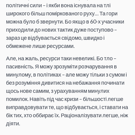
політичні сили – і якби вона існувала на тлі
широкого більш поміркованого руху… Та гори
можна було б звернути. Бо якщо в 60-х учасники
приходили до нових тактик дуже поступово –
зараз це відбувається свідомо, швидко і
обмежене лише ресурсами.
Але, на жаль, ресурси таки невеликі. Бо тло –
пасивність. Я можу зрозуміти розчарування в
минулому, в політиках – але можу тільки з сумом і
без розуміння дивитися на небажання починати
щось нове самим, з урахуванням минулих
помилок. Навіть під час кризи – більшості легше
виправдовувати те, що відбувається, і ставати на
бік тих, хто оббирає їх. Раціоналізувати легше, ніж
діяти.