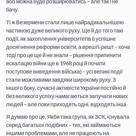
або можна буде розширюватись – але так і не
бачу.
Ті ж Везермени стали лише найрадикальнішою
частиною дуже великого руху. Ще й до того такі
події, як захоплення університетів (і успішне
досягнення реформи освіти, а врешті-решт – хоча
тоді про це ще й не знали – рішення припинити
ескалацію війни ще в 1968 році й почати
поступове виведення війська) – усі великі події
стали можливими завдяки широкому руху. З
іншого боку, сучасні активісти України постійно й
без великого успіху намагаються залучати нових
людей – але поки приходять одні, відходять інші.
Я думаю про це. Якби така група, як ЗСК, існувала
серед багатьох подібних – тих, які займаються
іншими проблемами, але не працюють на