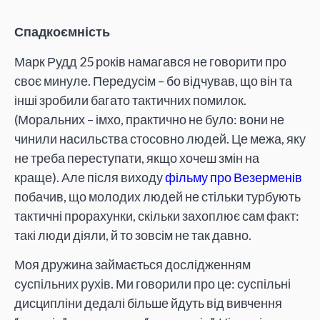
Спадкоємність
Марк Рудд 25 років намагався не говорити про
своє минуле. Передусім – бо відчував, що він та
інші зробили багато тактичних помилок.
(Моральних – імхо, практично не було: вони не
чинили насильства стосовно людей. Це межа, яку
не треба переступати, якщо хочеш змін на
краще). Але після виходу
фільму про Везерменів
побачив, що молодих людей не стільки турбують
тактичні прорахунки, скільки захоплює сам факт:
такі люди діяли, й то зовсім не так давно.
Моя дружина займається дослідженням
суспільних рухів. Ми говорили про це: суспільні
дисципліни дедалі більше йдуть від вивчення