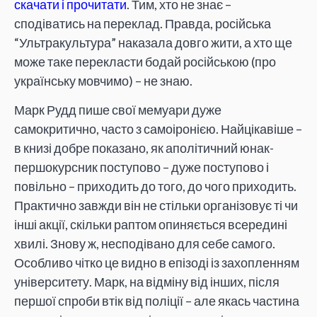
скачати і прочитати
. Тим, хто не знає –
сподіватись на переклад. Правда, російська
“Ультракультура” наказала довго жити, а хто ще
може таке перекласти бодай російською (про
українську мовчимо) – не знаю.
Марк Рудд пише свої мемуари дуже
самокритично, часто з самоіронією. Найцікавіше –
в книзі добре показано, як аполітичний юнак-
першокурсник поступово – дуже поступово і
повільно – приходить до того, до чого приходить.
Практично завжди він не стільки організовує ті чи
інші акції, скільки раптом опиняється всередині
хвилі. Знову ж, несподівано для себе самого.
Особливо чітко це видно в епізоді із захопленням
університету. Марк, на відміну від інших, після
першої спроби втік від поліції – але якась частина