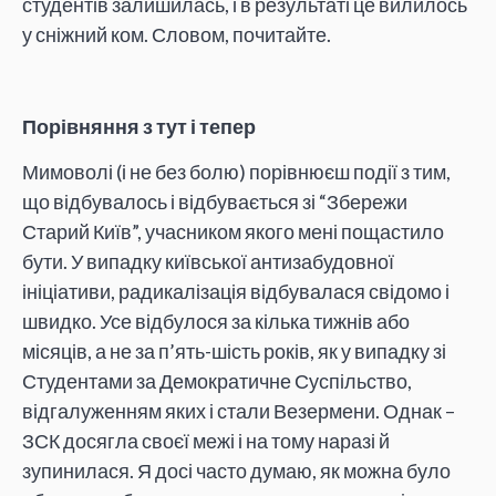
студентів залишилась, і в результаті це вилилось
у сніжний ком. Словом, почитайте.
Порівняння з тут і тепер
Мимоволі (і не без болю) порівнюєш події з тим,
що відбувалось і відбувається зі “Збережи
Старий Київ”, учасником якого мені пощастило
бути. У випадку київської антизабудовної
ініціативи, радикалізація відбувалася свідомо і
швидко. Усе відбулося за кілька тижнів або
місяців, а не за п’ять-шість років, як у випадку зі
Студентами за Демократичне Суспільство,
відгалуженням яких і стали Везермени. Однак –
ЗСК досягла своєї межі і на тому наразі й
зупинилася. Я досі часто думаю, як можна було