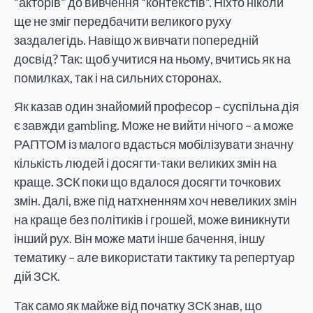
“акторів” до вивчення “контекстів”. Ніхто ніколи
ще не зміг передбачити великого руху
заздалегідь. Навіщо ж вивчати попередній
досвід? Так: щоб учитися на ньому, вчитись як на
помилках, так і на сильних сторонах.
Як казав один знайомий професор – суспільна дія
є завжди gambling. Може не вийти нічого – а може
РАПТОМ із малого вдасться мобілізувати значну
кількість людей і досягти-таки великих змін на
краще. ЗСК поки що вдалося досягти точкових
змін. Далі, вже під натхненням хоч невеликих змін
на краще без політиків і грошей, може виникнути
інший рух. Він може мати інше бачення, іншу
тематику – але використати тактику та репертуар
дій ЗСК.
Так само як майже від початку ЗСК знав, що