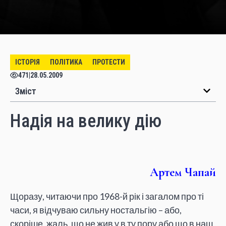
ІСТОРІЯ
ПОЛІТИКА
ПРОТЕСТИ
471
|
28.05.2009
Зміст
Надія на велику дію
Артем Чапай
Щоразу, читаючи про 1968-й рік і загалом про ті
часи, я відчуваю сильну ностальгію – або,
скоріше, жаль, що не жив у в ту пору або що в наш