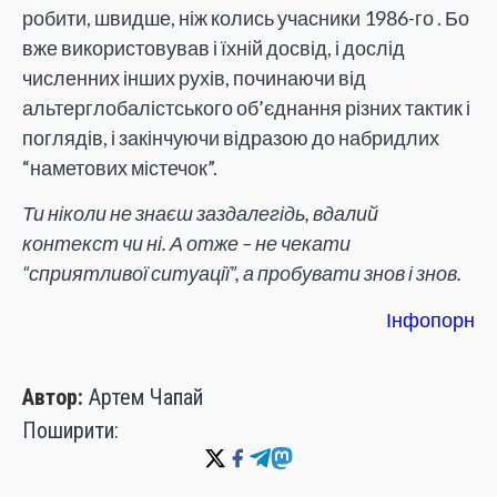
робити, швидше, ніж колись учасники 1986-го . Бо
вже використовував і їхній досвід, і дослід
численних інших рухів, починаючи від
альтерглобалістського об’єднання різних тактик і
поглядів, і закінчуючи відразою до набридлих
“наметових містечок”.
Ти ніколи не знаєш заздалегідь, вдалий
контекст чи ні. А отже – не чекати
“сприятливої ситуації”, а пробувати знов і знов.
Інфопорн
Автор:
Артем Чапай
Поширити: