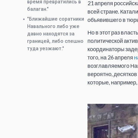
время превратились в
21 апреля российск
балаган."
всей стране. Ката
"Ближайшие соратники
объявившего в тюрь
Навального либо уже
Но в этот раз вла
давно находятся за
политической актив
границей, либо спешно
туда уезжают."
координаторы задер
того, на 26 апреля
н
возглавляемого Нав
вероятно, десятков
которые, например,