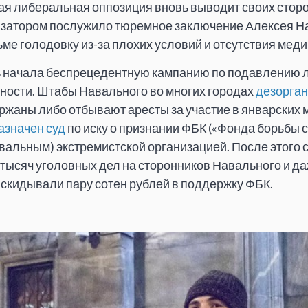
ая либеральная оппозиция вновь выводит своих сторо
лизатором послужило тюремное заключение Алексея Н
ме голодовку из-за плохих условий и отсутствия мед
сть начала беспрецедентную кампанию по подавлению
ности. Штабы Навального во многих городах
дезорга
жаны либо отбывают аресты за участие в январских 
азначен суд
по иску о признании ФБК («Фонда борьбы с
альным) экстремистской организацией. После этого с
 тысяч уголовных дел на сторонников Навального и да
 скидывали пару сотен рублей в поддержку ФБК.