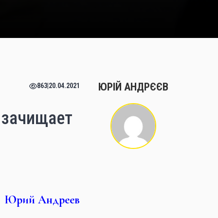
ЮРІЙ АНДРЄЄВ
863
|
20.04.2021
ь зачищает
Юрий Андреев