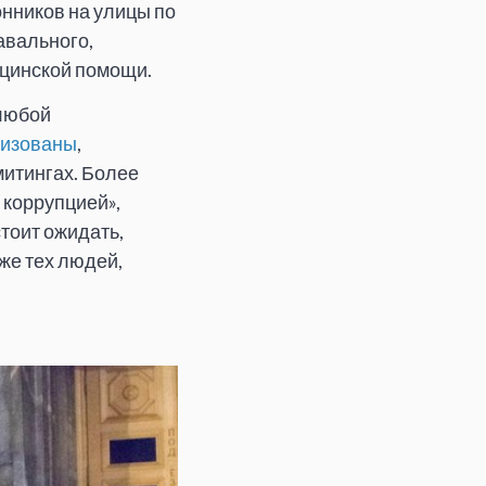
нников на улицы по
авального,
ицинской помощи.
 любой
низованы
,
митингах. Более
 коррупцией»,
тоит ожидать,
же тех людей,