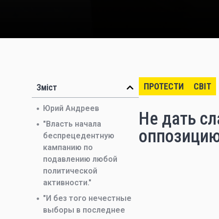
ПРОТЕСТИ
СВІТ
Зміст
Юрий Андреев
Не дать сл
"Власть начала
оппозицию
беспрецедентную
кампанию по
подавлению любой
политической
активности."
"И без того нечестные
выборы в последнее