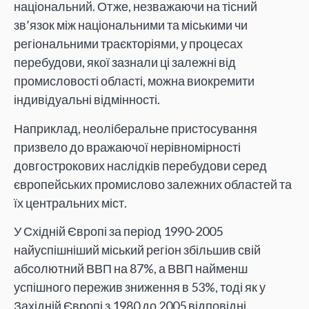
національний. Отже, незважаючи на тісний
зв’язок між національними та міськими чи
регіональними траєкторіями, у процесах
перебудови, якої зазнали ці залежні від
промисловості області, можна виокремити
індивідуальні відмінності.
Наприклад, неоліберальне пристосування
призвело до вражаючої нерівномірності
довгострокових наслідків перебудови серед
європейських промислово залежних областей та
їх центральних міст.
У Східній Європі за період 1990-2005
найуспішніший міський регіон збільшив свій
абсолютний ВВП на 87%, а ВВП найменш
успішного пережив зниження в 53%, тоді як у
Західній Європі з 1980 до 2005 відповідні