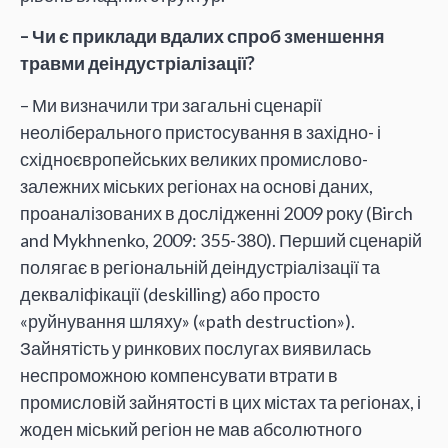
– Чи є приклади вдалих спроб зменшення
травми деіндустріалізації?
– Ми визначили три загальні сценарії
неоліберального пристосування в західно- і
східноєвропейських великих промислово-
залежних міських регіонах на основі даних,
проаналізованих в дослідженні 2009 року (Birch
and Mykhnenko, 2009: 355-380). Перший сценарій
полягає в регіональній деіндустріалізації та
декваліфікації (deskilling) або просто
«руйнування шляху» («path destruction»).
Зайнятість у ринкових послугах виявилась
неспроможною компенсувати втрати в
промисловій зайнятості в цих містах та регіонах, і
жоден міський регіон не мав абсолютного