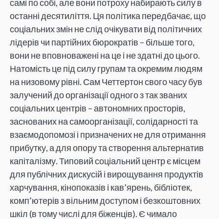
самі по собі, але вони потроху набирають силу в
останні десятиліття. Ця політика передбачає, що
соціальних змін не слід очікувати від політичних
лідерів чи партійних бюрократів – більше того,
вони не вповноважені на це і не здатні до цього.
Натомість це під силу групам та окремим людям
на низовому рівні. Сам Четтертон свого часу був
залучений до організації одного з так званих
соціальних центрів – автономних просторів,
заснованих на самоорганізації, солідарності та
взаємодопомозі і призначених не для отримання
прибутку, а для опору та створення альтернатив
капіталізму. Типовий соціальний центр є місцем
для публічних дискусій і вирощування продуктів
харчування, кінопоказів і кав’ярень, бібліотек,
комп’ютерів з вільним доступом і безкоштовних
шкіл (в тому числі для біженців). Є чимало