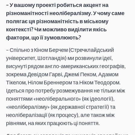
– У вашому проекті робиться акцент на
різноманітності неолібералізму. У чому саме
полягає ця різноманітність в міському
контексті? Чи можливо виділити якісь
фактори, що її зумовлюють?
– Спільно з Кіном Берчем (Стречклайдський
університет, Шотландія) ми розвинули ідеї,
висунуті рядом англо-американських географів,
зокрема Девідом Гарві, Джемі Пеком, Адамом
Тікелом, Нілом Бреннером та Ніком Теодором.
Ідеться про потребу розмежування не тільки між
поняттями «неоліберального» (як ідеології),
«неолібералізму» (як державної стратегії) та
неолібералізації (як процесу), але також між
рівнями, на яких працюють ці поняття.