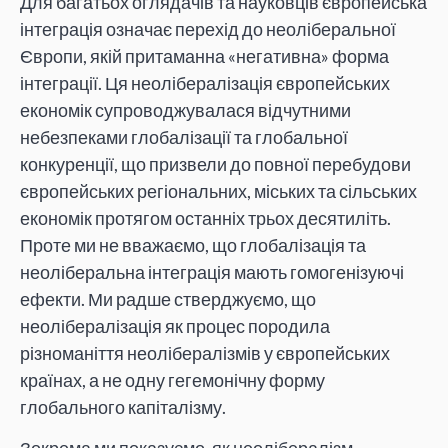
Для багатьох оглядачів та науковців європейська
інтеграція означає перехід до неоліберальної
Європи, якій притаманна «негативна» форма
інтеграції. Ця неолібералізація європейських
економік супроводжувалася відчутними
небезпеками глобалізації та глобальної
конкуренції, що призвели до повної перебудови
європейських регіональних, міських та сільських
економік протягом останніх трьох десятиліть.
Проте ми не вважаємо, що глобалізація та
неоліберальна інтеграція мають гомогенізуючі
ефекти. Ми радше стверджуємо, що
неолібералізація як процес породила
різноманіття неолібералізмів у європейських
країнах, а не одну гегемонічну форму
глобального капіталізму.