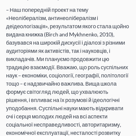
– Наш попередній проект на тему
«Неолібералізм, антинеолібералізм і
деідеологізація», результатом якого стала щойно
видана книжка (Birch and Mykhnenko, 2010),
базувався на широкій дискусії і діалозі з різними
аудиторіями як активістів, так і науковців, і
викладачів. Ми плануємо продовжити цю
традицію взаємодії. Вважаю, що роль суспільних
наук – економіки, соціології, географії, політології
тощо – є надзвичайно важлива. Вища школа
формує світогляд людей, що ухвалюють
рішення, і впливає на їх розумові й ідеологічні
уподобання. Суспільні науки мають відкривати
очі і серця молодих людей на всі аспекти
соціальної несправедливості, авторитаризму,
економічної експлуатації, несталості розвитку