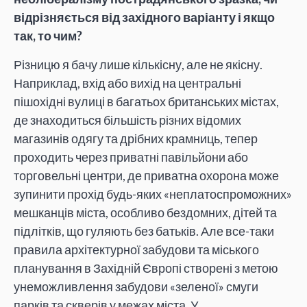
відрізняється від західного варіанту і якщо
так, то чим?
Різницю я бачу лише кількісну, але не якісну.
Наприклад, вхід або вихід на центральні
пішохідні вулиці в багатьох британських містах,
де знаходиться більшість різних відомих
магазинів одягу та дрібних крамниць, тепер
проходить через приватні павільйони або
торговельні центри, де приватна охорона може
зупинити прохід будь-яких «неплатоспроможних»
мешканців міста, особливо бездомних, дітей та
підлітків, що гуляють без батьків. Але все-таки
правила архітектурної забудови та міського
планування в Західній Європі створені з метою
унеможливлення забудови «зеленої» смуги
парків та скверів у межах міста. У