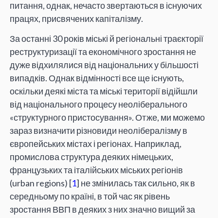
питання, однак, нечасто звертаються в існуючих
працях, присвячених капіталізму.
За останні 30 років міські й регіональні траєкторії
реструктуризації та економічного зростання не
дуже відхилялися від національних у більшості
випадків. Однак відмінності все ще існують,
оскільки деякі міста та міські території відійшли
від національного процесу неоліберального
«структурного пристосування». Отже, ми можемо
зараз визначити різновиди неолібералізму в
європейських містах і регіонах. Наприклад,
промислова структура деяких німецьких,
французьких та італійських міських регіонів
(urban regions) [
1
] не змінилась так сильно, як в
середньому по країні, в той час як рівень
зростання ВВП в деяких з них значно вищий за