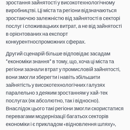
зростання зайнятості у високотехнологічному
виробництві. Ці міста та регіони відзначаються
зростаючою залежністю від зайнятості в секторі
послуг і споживацьких витрат, а не від зайнятості
в орієнтованих на експорт
конкурентноспроможних сферах.
Другий сценарій більше відповідає засадам
“економіки знання” в тому, що, хоча ці міста та
регіони зазнали втрат у промисловій зайнятості,
вони змогли зберегти і навіть збільшити
зайнятість у високотехнологічних галузях
паралельно з деяким зростанням у хай-тек
послугах (як абсолютно, так і відносно).
Внаслідок цього такі регіони змогли скористатися
перевагами модернізації багатьох секторів
економіки і є прикладом «відновлення шляху»,