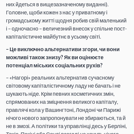
них йдеться в вищезазначеному виданні).
Головне, щоби кожен з нас у приватному і
громадському житті щодня робив свій маленький
і – одночасно – величезний внесок у спільне пост-
капіталістичне майбутнє в усьому світі.
– Це виключно альтернативи згори, чи вони
можливі також знизу? Як ви оцінюєте
потенціал міських соціальних рухів?
– «Нагорі» реальних альтернатив сучасному
світовому капіталістичному ладу не бачать і не
шукають ніде. Крім певних косметичних змін,
спрямованих на зміцнення великого капіталу,
правлячі кола у Вашингтоні, Лондоні чи Парижі
нічого нового запропонувати не збираються, та й
не в змозі. А політики та управлінці десь у Берліні,
Токіо, Пекіні або Сеулі взагалі не хочуть нічого