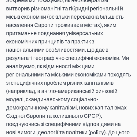
Зокрема ми показуємо, як неолібералізм
витворив різноманітні та гібридні регіональні й
міські економіки (оскільки переважна більшість
населення Європи проживає в містах), яким
притаманне поєднання універсальних
економічних принципів та практик з
національними особливостями, що дає в
результаті географічно специфічні економіки. Ми
аналізуємо, як відмінності між цими
регіональними та міськими економіками походять
зі специфічних проблем різних капіталізмів
(наприклад, в англо-американській ринковій
моделі, скандинавському соціально-
демократичному капіталізмі, нових капіталізмах
Східної Європи та колишнього СРСР),
поєднуючись зі специфічними відповідями на
нові вимоги ідеології та політики (policy). До цього