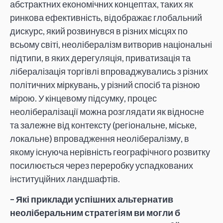
абстрактних економічних концептах, таких як
ринкова ефективність, відображає глобальний
дискурс, який розвинувся в різних місцях по
всьому світі, неолібералізм витворив національні
підтипи, в яких дерегуляція, приватизація та
лібералізація торгівлі впроваджувались з різних
політичних міркувань, у різний спосіб та різною
мірою. У кінцевому підсумку, процес
неолібералізації можна розглядати як відносне
та залежне від контексту (регіональне, міське,
локальне) впровадження неолібералізму, в
якому існуюча нерівність географічного розвитку
посилюється через переробку успадкованих
інституційних ландшафтів.
– Які приклади успішних альтернатив
неоліберальним стратегіям ви могли б