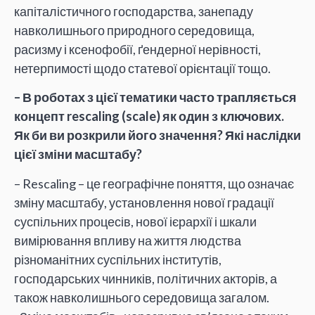
капіталістичного господарства, занепаду
навколишнього природного середовища,
расизму і ксенофобії, ґендерної нерівності,
нетерпимості щодо статевої орієнтації тощо.
– В роботах з цієї тематики часто трапляється
концепт rescaling (scale) як один з ключових.
Як би ви розкрили його значення? Які наслідки
цієї зміни масштабу?
– Rescaling – це географічне поняття, що означає
зміну масштабу, установлення нової градації
суспільних процесів, нової ієрархії і шкали
вимірювання впливу на життя людства
різноманітних суспільних інститутів,
господарських чинників, політичних акторів, а
також навколишнього середовища загалом.