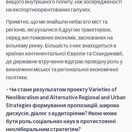
вищого внутрішного попиту, ніж зосередженості
на експортноорієнтованих галузях.
Примітно, що ми знайшли небагато міст та
регіонів, які рухалися б другою траєкторією,
серед англомовних економік, заснованих на
вільному ринку. Більшість з них знаходяться в
країнах континентальної Європи та Скандинавії,
де державне втручання відіграє провідну роль у
визначенні міської та регіональної економічної
політики.
– Чи стане результатом проекту Varieties of
Neoliberalism and Alternative Regional and Urban
Strategies формування пропозицій, широка
дискусія, діалог з аудиторіями? Якою може
бути роль соціальних наук в протистоянні
неоліберальним стратегіям?