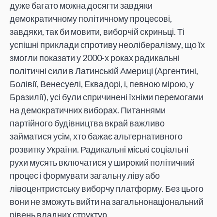
дуже багато можна досягти завдяки
демократичному політичному процесові,
завдяки, так би мовити, виборчій скриньці. Ті
успішні приклади спротиву неолібералізму, що їх
змогли показати у 2000-х роках радикальні
політичні сили в Латинській Америці (Аргентині,
Болівії, Венесуелі, Еквадорі, і, певною мірою, у
Бразилії), усі були спричинені їхніми перемогами
на демократичних виборах. Питаннями
партійного будівництва вкрай важливо
займатися усім, хто бажає альтернативного
розвитку України. Радикальні міські соціальні
рухи мусять включатися у широкий політичний
процес і формувати загальну ліву або
лівоцентристську виборчу платформу. Без цього
вони не зможуть вийти на загальнонаціональний
рівень владних структур.