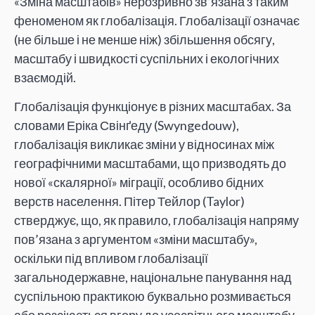
«Зміна масштабів» нерозривно зв’язана з таким
феноменом як глобалізація. Глобалізації означає
(не більше і не менше ніж) збільшення обсягу,
масштабу і швидкості суспільних і екологічних
взаємодій.
Глобалізація функціонує в різних масштабах. За
словами Еріка Свінґеду (Swyngedouw),
глобалізація викликає зміни у відносинах між
географічними масштабами, що призводять до
нової «скалярної» міграції, особливо бідних
верств населення. Пітер Тейлор (Taylor)
стверджує, що, як правило, глобалізація напряму
пов’язана з аргументом «зміни масштабу»,
оскільки під впливом глобалізації
загальнодержавне, національне панування над
суспільною практикою буквально розмивається
або розсіюється вгору до усесвітнього масштабу,