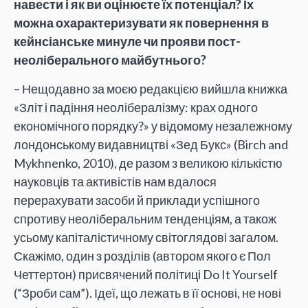
навести і як ви оцінюєте їх потенціал? Їх
можна охарактеризувати як повернення в
кейнсіанське минуле чи прояви пост-
неоліберального майбутнього?
– Нещодавно за моєю редакцією вийшла книжка
«Зліт і падіння неолібералізму: крах одного
економічного порядку?» у відомому незалежному
лондонському видавництві «Зед Букс» (Birch and
Mykhnenko, 2010), де разом з великою кількістю
науковців та активістів нам вдалося
перерахувати засоби й приклади успішного
спротиву неоліберальним тенденціям, а також
усьому капіталістичному світоглядові загалом.
Скажімо, один з розділів (автором якого є Пол
Четтертон) присвячений політиці Do It Yourself
(“Зроби сам”). Ідеї, що лежать в її основі, не нові