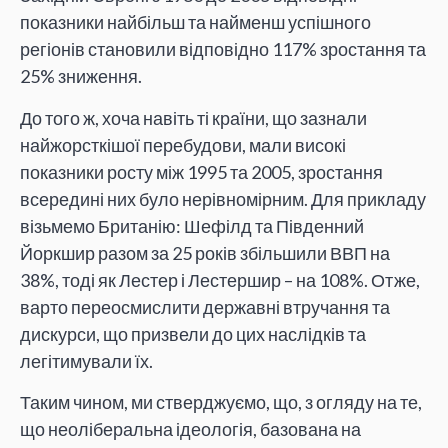
показники найбільш та найменш успішного
регіонів становили відповідно 117% зростання та
25% зниження.
До того ж, хоча навіть ті країни, що зазнали
найжорсткішої перебудови, мали високі
показники росту між 1995 та 2005, зростання
всередині них було нерівномірним. Для прикладу
візьмемо Британію: Шефілд та Південний
Йоркшир разом за 25 років збільшили ВВП на
38%, тоді як Лестер і Лестершир – на 108%. Отже,
варто переосмислити державні втручання та
дискурси, що призвели до цих наслідків та
легітимували їх.
Таким чином, ми стверджуємо, що, з огляду на те,
що неоліберальна ідеологія, базована на