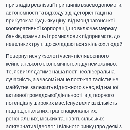
прикладів реалізації принципів взаємодопомоги,
автономності та відходу від ідеї орієнтації на
прибуток за будь-яку ціну: від Мондрагонської
кооперативної корпорації, що включає мережу
банків, крамниць і промислових підприємств, до
невеликих груп, що складаються з кількох людей.
Повернутися у «золоті часи» післявоєнного
кейнсіанського економічного ладу неможливо.
Те, як виглядатиме наша пост-неоліберальна
сучасність, а з часом i наше пост-капіталістичне
майбутнє, залежить від кожного з нас, від нашої
активної громадської діяльності, від творчого
потенціалу широких мас. Існує велика кількість
наднаціональних, транснаціональних,
регіональних, міських та, навіть сільських
альтернатив ідеології вільного ринку (про деякі з