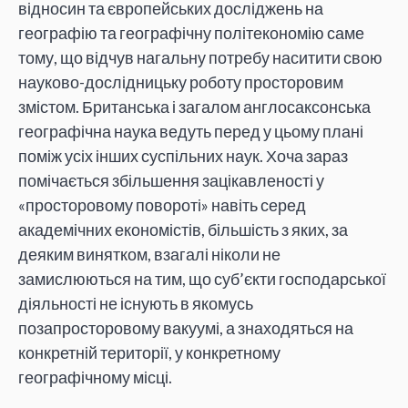
відносин та європейських досліджень на
географію та географічну політекономію саме
тому, що відчув нагальну потребу наситити свою
науково-дослідницьку роботу просторовим
змістом. Британська і загалом англосаксонська
географічна наука ведуть перед у цьому плані
поміж усіх інших суспільних наук. Хоча зараз
помічається збільшення зацікавленості у
«просторовому повороті» навіть серед
академічних економістів, більшість з яких, за
деяким винятком, взагалі ніколи не
замислюються на тим, що суб’єкти господарської
діяльності не існують в якомусь
позапросторовому вакуумі, а знаходяться на
конкретній території, у конкретному
географічному місці.