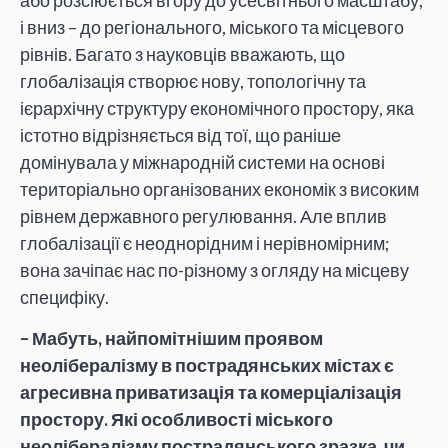
і вниз – до регіонального, міського та місцевого
рівнів. Багато з науковців вважають, що
глобалізація створює нову, топологічну та
ієрархічну структуру економічного простору, яка
істотно відрізняється від тої, що раніше
домінувала у міжнародній системи на основі
територіально організованих економік з високим
рівнем державного регулювання. Але вплив
глобалізації є неоднорідним і нерівномірним;
вона зачіпає нас по-різному з огляду на місцеву
специфіку.
– Мабуть, найпомітнішим проявом
неолібералізму в пострадянських містах є
агресивна приватизація та комерціалізація
простору. Які особливості міського
неолібералізму пострадянського зразка, чи