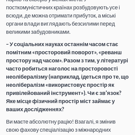
посткомуністичних країнах розбудовують усе і
всюди, де можна отримати прибуток, а міські
органи влади виглядають безсилими перед
великими забудовниками.
– У соціальних науках останнім часом стає
помітним «просторовий поворот», «реванш
простору над часом». Разом з тим, у літературі
часто робиться наголос на просторовості
неолібералізму (наприклад, ідеться про те, що
неолібералізм «використовує простір як
привілейований інструмент»). Чи є зв’язок?
Яке місце фізичний простір міст займає у
ваших дослідженнях?
Ви маєте абсолютну рацію! Взагалі, я змінив
свою фахову спеціалізацію з міжнародних