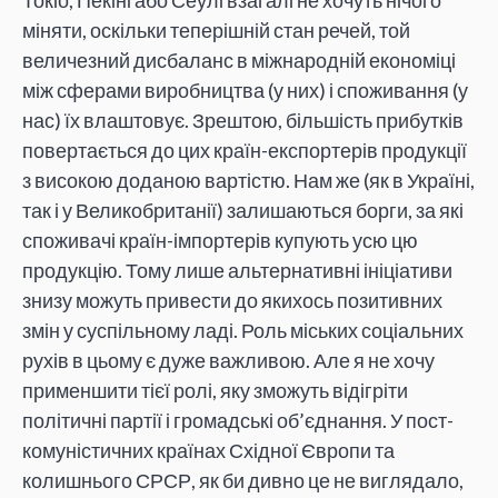
міняти, оскільки теперішній стан речей, той
величезний дисбаланс в міжнародній економіці
між сферами виробництва (у них) і споживання (у
нас) їх влаштовує. Зрештою, більшість прибутків
повертається до цих країн-експортерів продукції
з високою доданою вартістю. Нам же (як в Україні,
так і у Великобританії) залишаються борги, за які
споживачі країн-імпортерів купують усю цю
продукцію. Тому лише альтернативні ініціативи
знизу можуть привести до якихось позитивних
змін у суспільному ладі. Роль міських соціальних
рухів в цьому є дуже важливою. Але я не хочу
применшити тієї ролі, яку зможуть відігріти
політичні партії і громадські об’єднання. У пост-
комуністичних країнах Східної Європи та
колишнього СРСР, як би дивно це не виглядало,