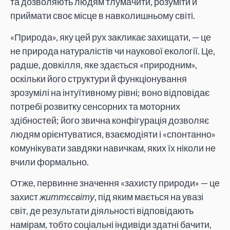
та дозволяють людям тлумачити, розуміти й
приймати своє місце в навколишньому світі.
«Природа», яку цей рух закликає захищати, — це
не природа натуралістів чи наукової екології. Це,
радше, довкілля, яке здається «природним»,
оскільки його структури й функціонування
зрозумілі на інтуїтивному рівні; воно відповідає
потребі розвитку сенсорних та моторних
здібностей; його звична конфігурація дозволяє
людям орієнтуватися, взаємодіяти і «спонтанно»
комунікувати завдяки навичкам, яких їх ніколи не
вчили формально.
Отже, первинне значення «захисту природи» — це
захист
життєсвіту
, під яким мається на увазі
світ, де результати діяльності відповідають
намірам, тобто соціальні індивіди здатні бачити,