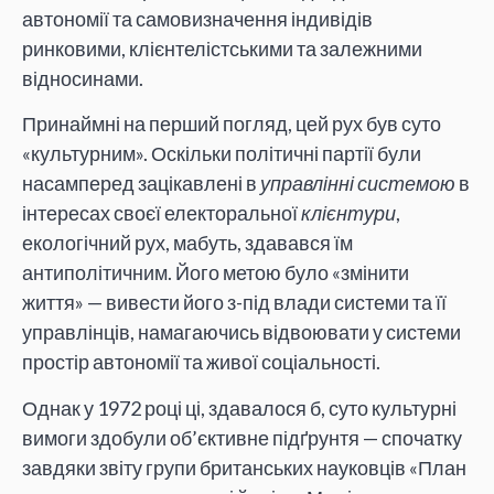
автономії та самовизначення індивідів
ринковими, клієнтелістськими та залежними
відносинами.
Принаймні на перший погляд, цей рух був суто
«культурним». Оскільки політичні партії були
насамперед зацікавлені в
управлінні системою
в
інтересах своєї електоральної
клієнтури
,
екологічний рух, мабуть, здавався їм
антиполітичним. Його метою було «змінити
життя» — вивести його з-під влади системи та її
управлінців, намагаючись відвоювати у системи
простір автономії та живої соціальності.
Однак у 1972 році ці, здавалося б, суто культурні
вимоги здобули об’єктивне підґрунтя — спочатку
завдяки звіту групи британських науковців «План