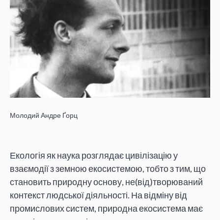
Молодий Андре Ґорц
Екологія як наука розглядає цивілізацію у
взаємодії з земною екосистемою, тобто з тим, що
становить природну основу, не(від)творюваний
контекст людської діяльності. На відміну від
промислових систем, природна екосистема має