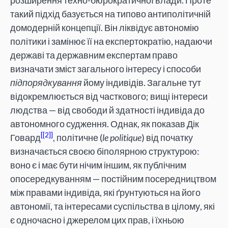
розширення техно-бюрократичної влади. Проте
такий підхід базується на типово антиполітичній
домодерній концепції. Він ліквідує автономію
політики і замінює її на експертократію, надаючи
державі та державним експертам право
визначати зміст загального інтересу і способи
підпорядкування
йому індивідів. Загальне тут
відокремлюється від часткового; вищі інтереси
людства — від свободи й здатності індивіда до
автономного судження. Однак, як показав Дік
[2]
Говард
, політичне (
le politique
) від початку
визначається своєю біполярною структурою:
воно є і має бути нічим іншим, як публічним
опосередкуванням — постійним посередництвом
між правами індивіда, які ґрунтуються на його
автономії, та інтересами суспільства в цілому, які
є одночасно і джерелом цих прав, і їхньою