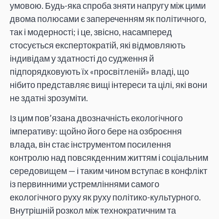
умовою. Будь-яка спроба зняти напругу між цими
двома полюсами є запереченням як політичного,
так і модерності; і це, звісно, насамперед
стосується експертократій, які відмовляють
індивідам у здатності до судження й
підпорядковують їх «просвітленій» владі, що
нібито представляє вищі інтереси та цілі, які вони
не здатні зрозуміти.
Із цим пов’язана двозначність екологічного
імперативу: щойно його бере на озброєння
влада, він стає інструментом посилення
контролю над повсякденним життям і соціальним
середовищем — і таким чином вступає в конфлікт
із первинними устремліннями самого
екологічного руху як руху політико-культурного.
Внутрішній розкол між технократичним та