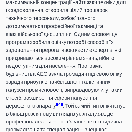
максимальній концентрації найтяжчої техніки для
їх задоволення, створила цілий прошарок
технічного персоналу, зобов’язаного
дотримуватися професійної таємниці та
квазівійськової дисципліни. Одним словом, ця
програма зробила оцінку потреб і способів їх
задоволення прерогативою касти експертів, які
прикриваються високим рівнем знань, нібито
недоступним для населення. Програма
будівництва АЕС взяла громадян під свою опіку
заради прибутків найбільш капіталістичних
галузей промисловості, виправдовуючи, у такий
спосіб, розширення сфери панування
[4]
державного апарату
. Той самий тип опіки існує
в більш розсіяному вигляді в усіх галузях, де
професіоналізація — і пов’язані з нею юридична
формалізація та спеціалізація — знецінює