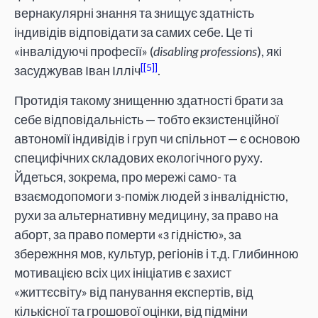
вернакулярні знання та знищує здатність
індивідів відповідати за самих себе. Це ті
«інвалідуючі професії» (
disabling professions
), які
[5]
засуджував Іван Ілліч
.
Протидія такому знищенню здатності брати за
себе відповідальність — тобто екзистенційної
автономії індивідів і груп чи спільнот — є основою
специфічних складових екологічного руху.
Йдеться, зокрема, про мережі само- та
взаємодопомоги з-поміж людей з інвалідністю,
рухи за альтернативну медицину, за право на
аборт, за право померти «з гідністю», за
збережння мов, культур, регіонів і т.д. Глибинною
мотивацією всіх цих ініціатив є захист
«життєсвіту» від панування експертів, від
кількісної та грошової оцінки, від підміни