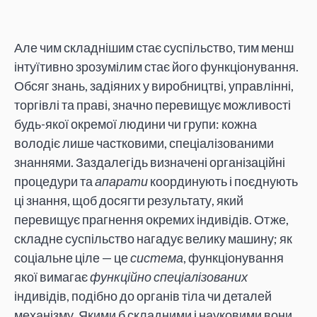
Але чим складнішим стає суспільство, тим менш
інтуїтивно зрозумілим стає його функціонування.
Обсяг знань, задіяних у виробництві, управлінні,
торгівлі та праві, значно перевищує можливості
будь-якої окремої людини чи групи: кожна
володіє лише частковими, спеціалізованими
знаннями. Заздалегідь визначені організаційні
процедури та
апарати
координують і поєднують
ці знання, щоб досягти результату, який
перевищує прагнення окремих індивідів. Отже,
складне суспільство нагадує велику машину; як
соціальне ціле — це
система
, функціонування
якої вимагає
функційно спеціалізованих
індивідів, подібно до органів тіла чи деталей
механізму. Якими б складними і науковими вони