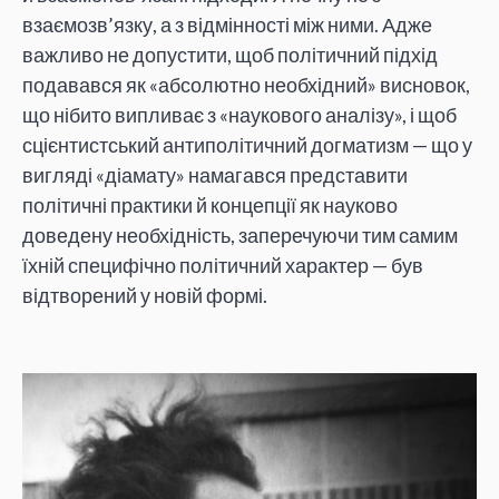
взаємозв’язку, а з відмінності між ними. Адже
важливо не допустити, щоб політичний підхід
подавався як «абсолютно необхідний» висновок,
що нібито випливає з «наукового аналізу», і щоб
сцієнтистський антиполітичний догматизм — що у
вигляді «діамату» намагався представити
політичні практики й концепції як науково
доведену необхідність, заперечуючи тим самим
їхній специфічно політичний характер — був
відтворений у новій формі.