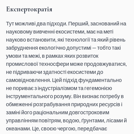
Експертократія
Тут можливі два підходи. Перший, заснований на
науковому вивченні екосистеми, має на меті
науково встановити, які технології та який рівень
забруднення екологічно допустимі — тобто такі
умови та межі, в рамках яких розвиток
промислової техносфери може продовжуватися,
не підриваючи здатності екосистеми до
самовідновлення. Цей підхід фундаментально
не пориває з індустріалізмом та гегемонією
інструментального розуму. Він визнає потребу в
обмеженні розграбування природних ресурсів і
заміні його раціональним довгостроковим
управлінням повітрям, водою, ґрунтами, лісами й
океанами. Це, своєю чергою, передбачає