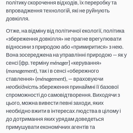
політику скорочення відходів, їх переробку та
впровадження технологій, які не руйнують
довкілля.
Отже, на відміну від політичної екології, політика
«збереження довкілля» не прагне врегулювати
відносини з природою або «примиритися» з нею.
Вона зосереджена на управлінні природою — як у
сенсі [фр. терміну
ménager
] «керування»
(
management
), так і в сенсі «обережного
ставлення» (
ménagement
), — враховуючи
необхідність
збереження принаймні її базової
спроможності до самовідтворення. Виходячи з
цього, можна вивести певні заходи, яких
необхідно вжити в інтересах людства в цілому і
до дотримання яких урядам доведеться
примушувати економічних агентів та