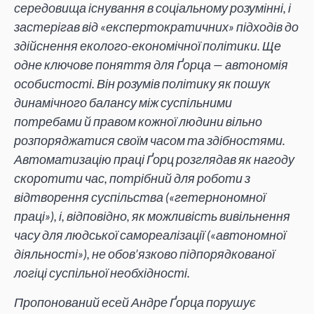
середовища існування в соціальному розумінні, і
застерігав від «експертократичних» підходів до
здійснення еколого-економічної політики. Ще
одне ключове поняття для Ґорца — автономія
особистості. Він розумів політику як пошук
динамічного балансу між суспільними
потребами й правом кожної людини вільно
розпоряджатися своїм часом та здібностями.
Автоматизацію праці Ґорц розглядав як нагоду
скоротити час, потрібний для роботи з
відтворення суспільства («гетернономної
праці»), і, відповідно, як можливість вивільнення
часу для людської самореалізації («автономної
діяльності»), не обов’язково підпорядкованої
логіці суспільної необхідності.
Пропонований есей Андре Ґорца порушує