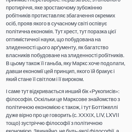
протиріччя, яке зростаючому зубожінню
робітників протиставляє збагачення окремих
осіб, прояв якого в сучасному світі оспівує
політична економія. Тут хрест, тут поразка цієї
оптимістичної науки, що побудована на
злиденності цього арґументу, як багатство
власників побудоване на злиденності робітників.
В цьому також її ганьба, яку Маркс хоче подолати,
давши економії цей принцип, якого їй бракує і
який стане її світлом і її вироком.
І саме тут відкривається инший бік «Рукописів»:
філософія. Оскільки це Марксове знайомство з
політичною економією є також, і тут Боттіжеллі
дуже вірно про це говорить (с. ХХХІХ, LIV, LXVII
тощо) зустріччю філософії з політичною
економією. Звичайно, не будь-якої філософії, а