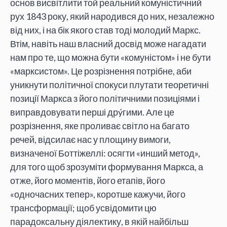
основ висвітлити той реальний комуністичний
рух 1843 року, який народився до них, незалежно
від них, і на бік якого став тоді молодий Маркс.
Втім, навіть наш власний досвід може нагадати
нам про те, що можна бути «комуністом» і не бути
«марксистом». Це розрізнення потрібне, аби
уникнути політичної спокуси плутати теоретичні
позиції Маркса з його політичними позиціями і
виправдовувати перші дрýгими. Але це
розрізнення, яке проливає світло на багато
речей, відсилає нас у площину вимоги,
визначеної Боттіжеллі: осягти «инший метод»,
для того щоб зрозуміти формування Маркса, а
отже, його моментів, його етапів, його
«одночасних тепер», коротше кажучи, його
трансформації; щоб усвідомити цю
парадоксальну діялектику, в якій найбільш