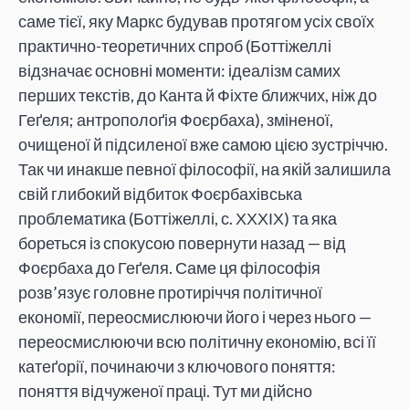
саме тієї, яку Маркс будував протягом усіх своїх
практично-теоретичних спроб (Боттіжеллі
відзначає основні моменти: ідеалізм самих
перших текстів, до Канта й Фіхте ближчих, ніж до
Геґеля; антрополоґія Фоєрбаха), зміненої,
очищеної й підсиленої вже самою цією зустріччю.
Так чи инакше певної філософії, на якій залишила
свій глибокий відбиток Фоєрбахівська
проблематика (Боттіжеллі, с. ХХХІХ) та яка
бореться із спокусою повернути назад — від
Фоєрбаха до Геґеля. Саме ця філософія
розв’язує головне протиріччя політичної
економії, переосмислюючи його і через нього —
переосмислюючи всю політичну економію, всі її
катеґорії, починаючи з ключового поняття:
поняття відчуженої праці. Тут ми дійсно