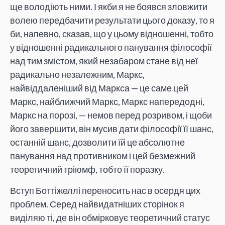
ще володіють ними. І якби я не боявся зловжити
волею передбачити результати цього доказу, то я
би, напевно, сказав, що у цьому відношенні, тобто
у відношенні радикального панування філософії
над тим змістом, який незабаром стане від неї
радикально незалежним, Маркс,
найвіддаленіший від Маркса — це саме цей
Маркс, найближчий Маркс, Маркс напередодні,
Маркс на порозі, — немов перед розривом, і щоби
його завершити, він мусив дати філософії її шанс,
останній шанс, дозволити їй це абсолютне
панування над противником і цей безмежний
теоретичний тріюмф, тобто її поразку.
Вступ Боттіжеллі переносить нас в осердя цих
проблем. Серед найвидатніших сторінок я
виділяю ті, де він обмірковує теоретичний статус