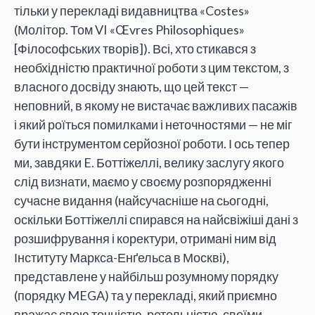
тільки у перекладі видавництва «Costes»
(Молітор. Том VI «Œvres Philosophiques»
[Філософських творів]). Всі, хто стикався з
необхідністю практичної роботи з цим текстом, з
власного досвіду знають, що цей текст —
неповний, в якому не вистачає важливих пасажів
і який роїться помилками і неточностями — не міг
бути інструментом серйозної роботи. І ось тепер
ми, завдяки E. Боттіжеллі, велику заслугу якого
слід визнати, маємо у своєму розпорядженні
сучасне видання (найсучасніше на сьогодні,
оскільки Боттіжеллі спирався на найсвіжіші дані з
розшифрування і коректури, отримані ним від
Інституту Маркса-Енґельса в Москві),
представлене у найбільш розумному порядку
(порядку MEGA) та у перекладі, який приємно
вражає свою точністю, ретельністю, своїми