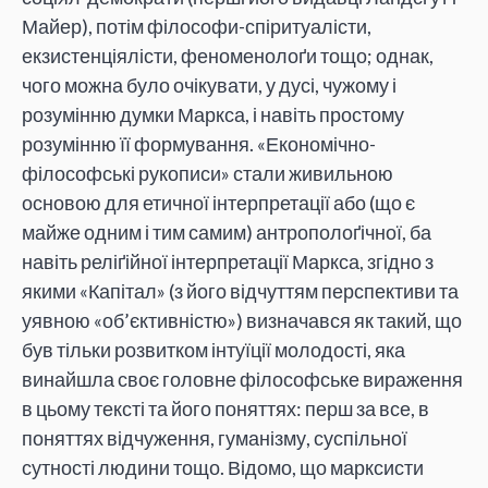
Майер), потім філософи-спіритуалісти,
екзистенціялісти, феноменолоґи тощо; однак,
чого можна було очікувати, у дусі, чужому і
розумінню думки Маркса, і навіть простому
розумінню її формування. «Економічно-
філософські рукописи» стали живильною
основою для етичної інтерпретації або (що є
майже одним і тим самим) антрополоґічної, ба
навіть реліґійної інтерпретації Маркса, згідно з
якими «Капітал» (з його відчуттям перспективи та
уявною «об’єктивністю») визначався як такий, що
був тільки розвитком інтуїції молодості, яка
винайшла своє головне філософське вираження
в цьому тексті та його поняттях: перш за все, в
поняттях відчуження, гуманізму, суспільної
сутності людини тощо. Відомо, що марксисти