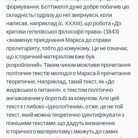
формування. Боттіжеллі дуже добре побачив цю
складність і одразу до неї звернувся, коли
написав, наприклад (с. ХХХІІІ), що робота «До
критики геґелівської філософії права» (1843)
«знаменує приєднання Маркса до справи
пролетаріяту, тобто до комунізму. Це не означає,
що історичний матеріялізм вже був
розроблений». Таким чином можливе прочитання
політичне текстів молодого Маркса й прочитання
теоретичне. Наприклад, такий текст, як «До
жидівського питання», є текстом політично
ангажованим у боротьбі за комунізм. Але цей
текст є глибоко «ідеолоґічним», отже, це не той
текст, який можна теоретично ідентифікувати з
пізнішими текстами, що дадуть визначення
історичного матеріялізму і зможуть до самих