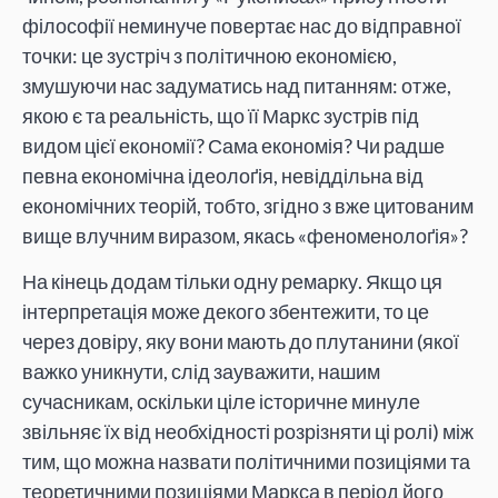
філософії неминуче повертає нас до відправної
точки: це зустріч з політичною економією,
змушуючи нас задуматись над питанням: отже,
якою є та реальність, що її Маркс зустрів під
видом цієї економії? Сама економія? Чи радше
певна економічна ідеолоґія, невіддільна від
економічних теорій, тобто, згідно з вже цитованим
вище влучним виразом, якась «феноменолоґія»?
На кінець додам тільки одну ремарку. Якщо ця
інтерпретація може декого збентежити, то це
через довіру, яку вони мають до плутанини (якої
важко уникнути, слід зауважити, нашим
сучасникам, оскільки ціле історичне минуле
звільняє їх від необхідності розрізняти ці ролі) між
тим, що можна назвати політичними позиціями та
теоретичними позиціями Маркса в період його