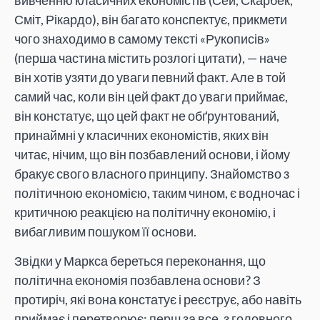
Сміт, Рікардо), він багато конспектує, прикмети
чого знаходимо в самому тексті «Рукописів»
(перша частина містить розлогі цитати), — наче
він хотів узяти до уваги певний факт. Але в той
самий час, коли він цей факт до уваги приймає,
він констатує, що цей факт не обґрунтований,
принаймні у класичних економістів, яких він
читає, нічим, що він позбавлений основи, і йому
бракує свого власного принципу. Знайомство з
політичною економією, таким чином, є водночас і
критичною реакцією на політичну економію, і
вибагливим пошуком її основи.
Звідки у Маркса береться переконання, що
політична економія позбавлена основи? З
протиріч, які вона констатує і реєструє, або навіть
приймає і перетворює: перш за все, з головного