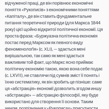
відчуженої праці, де він порівнює економічні
поняття «Рукописів» з економічними поняттями
«Капіталу», де він ставить фундаментальне
питання теоретичної природи (для Маркса 1844
року) цієї щойно відкритої політичної економії. Ця
проста фраза: «Буржуазна політична економія
постає перед Марксом як певного виду
феноменолоґія» (с. ХLІ), — здається мені
вирішальною, так само як мені здається
важливим той факт, що Маркс ясно приймає
політичну економію такою, якою вона себе подає
(с. LXVII), не ставлячи під сумнів зміст її понять і
їхню систематику, як він зробить це пізніше: саме
ця «абстракція» економії дозволить згодом иншу
«абстракцію» — абстракцію філософії, яку буде
використано для створення її основи. Таким
чином, розпізнання у «Рукописах» присутности