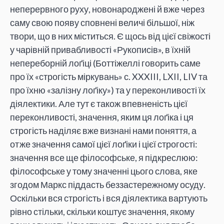
неперервного руху, новонароджені й вже через
саму свою появу сповнені величі більшої, ніж
твори, що в них міститься. Є щось від цієї свіжості
у чарівній привабливості «Рукописів», в їхній
непереборній лоґіці (Боттіжеллі говорить саме
про їх «строгість міркувань» с. XXXIII, LXII, LIV та
про їхню «залізну лоґіку») та у переконливості їх
діялектики. Але тут є також впевненість цієї
переконливості, значення, яким ця лоґіка і ця
строгість наділяє вже визнані нами поняття, а
отже значення самої цієї лоґіки і цієї строгості:
значення все ще філософське, я підкреслюю:
філософське у тому значенні цього слова, яке
згодом Маркс піддасть беззастережному осуду.
Оскільки вся строгість і вся діялектика вартують
рівно стільки, скільки коштує значення, якому