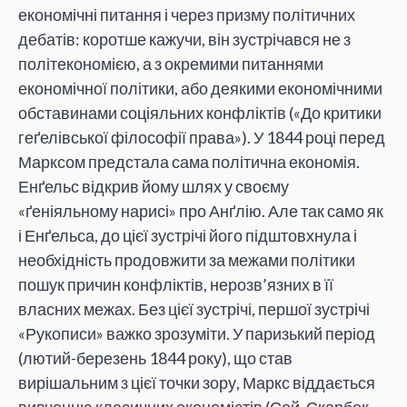
економічні питання і через призму політичних
дебатів: коротше кажучи, він зустрічався не з
політекономією, а з окремими питаннями
економічної політики, або деякими економічними
обставинами соціяльних конфліктів («До критики
геґелівської філософії права»). У 1844 році перед
Марксом предстала сама політична економія.
Енґельс відкрив йому шлях у своєму
«ґеніяльному нарисі» про Анґлію. Але так само як
і Енґельса, до цієї зустрічі його підштовхнула і
необхідність продовжити за межами політики
пошук причин конфліктів, нерозв’язних в її
власних межах. Без цієї зустрічі, першої зустрічі
«Рукописи» важко зрозуміти. У паризький період
(лютий-березень 1844 року), що став
вирішальним з цієї точки зору, Маркс віддається
вивченню класичних економістів (Сей, Скарбек,