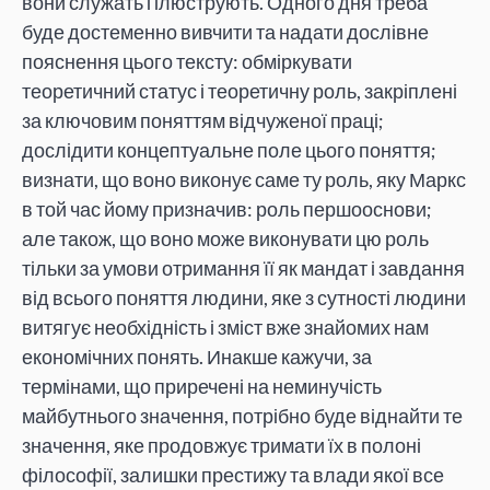
вони служать і ілюструють. Одного дня треба
буде достеменно вивчити та надати дослівне
пояснення цього тексту: обміркувати
теоретичний статус і теоретичну роль, закріплені
за ключовим поняттям відчуженої праці;
дослідити концептуальне поле цього поняття;
визнати, що воно виконує саме ту роль, яку Маркс
в той час йому призначив: роль першооснови;
але також, що воно може виконувати цю роль
тільки за умови отримання її як мандат і завдання
від всього поняття людини, яке з сутності людини
витягує необхідність і зміст вже знайомих нам
економічних понять. Инакше кажучи, за
термінами, що приречені на неминучість
майбутнього значення, потрібно буде віднайти те
значення, яке продовжує тримати їх в полоні
філософії, залишки престижу та влади якої все