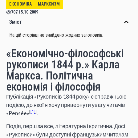
ЕКОНОМІКА
МАРКСИЗМ
707
|
15.10.2009
Зміст
На цій сторінці не знайдено жодних заголовків.
«Економічно-філософські
рукописи 1844 р.» Карла
Маркса. Політична
економія і філософія
Публікація «Рукописів 1844 року» є справжньою
подією, до якої я хочу привернути увагу читачів
[
1
]
«Pensée»
.
Подія, перш за все, літературна і критична. Досі
«Рукописи» були доступні французьким читачам