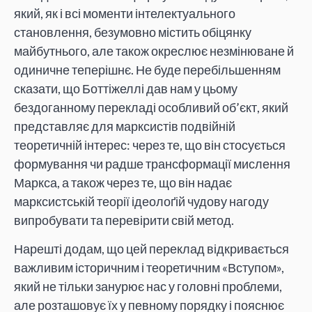
який, як і всі моменти інтелектуального
становлення, безумовно містить обіцянку
майбутнього, але також окреслює незмінюване й
одиничне теперішнє. Не буде перебільшенням
сказати, що Боттіжеллі дав нам у цьому
бездоганному перекладі особливий об’єкт, який
представляє для марксистів подвійній
теоретичній інтерес: через те, що він стосується
формування чи радше трансформації мислення
Маркса, а також через те, що він надає
марксистській теорії ідеолоґій чудову нагоду
випробувати та перевірити свій метод.
Нарешті додам, що цей переклад відкривається
важливим історичним і теоретичним «Вступом»,
який не тільки занурює нас у головні проблеми,
але розташовує їх у певному порядку і пояснює