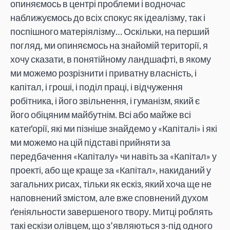
опиняємось в центрі проблеми і водночас
наближуємось до всіх спокус як ідеалізму, так і
поспішного матеріялізму… Оскільки, на перший
погляд, ми опиняємось на знайомій території, я
хочу сказати, в понятійному ландшафті, в якому
ми можемо розрізнити і приватну власність, і
капітал, і гроші, і поділ праці, і відчуження
робітника, і його звільнення, і гуманізм, який є
його обіцяним майбутнім. Всі або майже всі
катеґорії, які ми пізніше знайдемо у «Капіталі» і які
ми можемо на цій підставі прийняти за
передбачення «Капіталу» чи навіть за «Капітал» у
проекті, або ще краще за «Капітал», накиданий у
загальних рисах, тільки як ескіз, який хоча ще не
наповнений змістом, але вже сповнений духом
ґеніяльности завершеного твору. Митці роблять
такі ескізи олівцем, що з’являються з-під одного