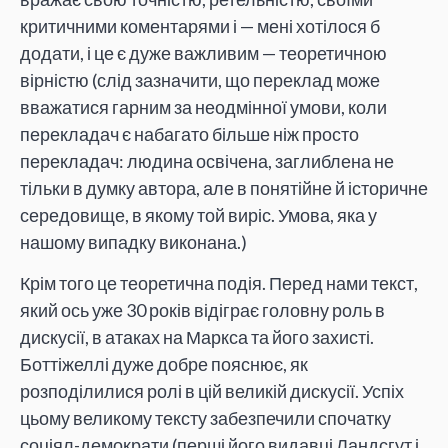
критичними коментарями і — мені хотілося б
додати, і це є дуже важливим — теоретичною
вірністю (слід зазначити, що переклад може
вважатися гарним за неодмінної умови, коли
перекладач є набагато більше ніж просто
перекладач: людина освічена, заглиблена не
тільки в думку автора, але в понятійне й історичне
середовище, в якому той виріс. Умова, яка у
нашому випадку виконана.)
Крім того це теоретична подія. Перед нами текст,
який ось уже 30 років відіграє головну роль в
дискусії, в атаках на Маркса та його захисті.
Боттіжеллі дуже добре пояснює, як
розподілилися ролі в цій великій дискусії. Успіх
цьому великому тексту забезпечили спочатку
соціял-демократи (перші його видавці Ландсгут і