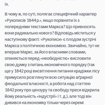
їх.
В чому ж, по суті, полягає специфічний характер
«Рукописів 1844 р.», якщо порівняти їх з
попередніми текстами Маркса? Що привносять
вони радикально нового? Відповідь міститься у
наступному факті: «Рукописи» є плодом зустрічі
Маркса з політичною економією. Звичайно, тут не
вперше Маркс, за його власними словами,
опиняється перед «необхідністю» висловити
свою думку з питань економічного порядку (так
ще у 1842 році висвітлення питання крадіжки лісу
примусило розглянути всю ситуацію аґрарної
феодальної власності, а робота над статтею
1842 року про цензуру та свободу преси відкрила
йому реальність «індустрії» і т. д.), але тоді він
дивився на економіку тільки через окремі