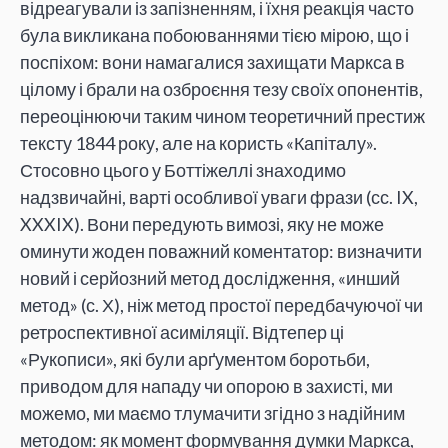
відреагували із запізненням, і їхня реакція часто
була викликана побоюваннями тією мірою, що і
поспіхом: вони намагалися захищати Маркса в
цілому і брали на озброєння тезу своїх опонентів,
переоцінюючи таким чином теоретичний престиж
тексту 1844 року, але на користь «Капіталу».
Стосовно цього у Боттіжеллі знаходимо
надзвичайні, варті особливої уваги фрази (сс. IX,
XXXIX). Вони передують вимозі, яку не може
оминути жоден поважний коментатор: визначити
новий і серйозний метод дослідження, «инший
метод» (с. Х), ніж метод простої передбачуючої чи
ретроспективної асиміляції. Відтепер ці
«Рукописи», які були арґументом боротьби,
приводом для нападу чи опорою в захисті, ми
можемо, ми маємо тлумачити згідно з надійним
методом: як момент формування думки Маркса,