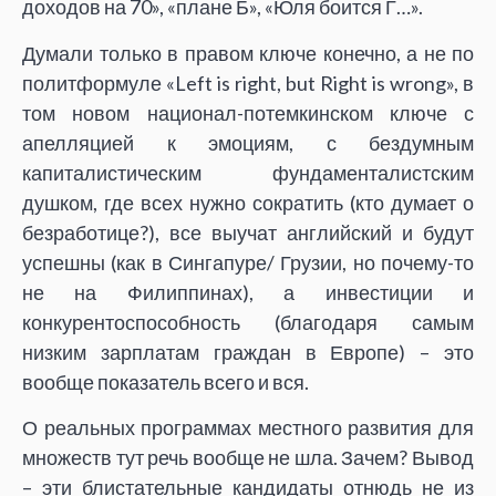
доходов на 70», «плане Б», «Юля боится Г…».
Думали только в правом ключе конечно, а не по
политформуле «Left is right, but Right is wrong», в
том новом национал-потемкинском ключе с
апелляцией к эмоциям, с бездумным
капиталистическим фундаменталистским
душком, где всех нужно сократить (кто думает о
безработице?), все выучат английский и будут
успешны (как в Сингапуре/ Грузии, но почему-то
не на Филиппинах), а инвестиции и
конкурентоспособность (благодаря самым
низким зарплатам граждан в Европе) – это
вообще показатель всего и вся.
О реальных программах местного развития для
множеств тут речь вообще не шла. Зачем? Вывод
– эти блистательные кандидаты отнюдь не из