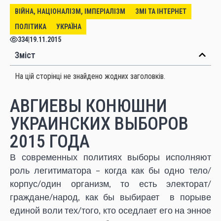
ВІЙНА, НАЦІОНАЛІЗМ, ІМПЕРІАЛІЗМ
ЗМІ ТА ІНТЕРНЕТ
ПОЛІТИКА
УКРАЇНА
334
|
19.11.2015
Зміст
На цій сторінці не знайдено жодних заголовків.
АВГИЕВЫ КОНЮШНИ
УКРАИНСКИХ ВЫБОРОВ
2015 ГОДА
В современных политиях выборы исполняют
роль легитиматора – когда как бы одно тело/
корпус/один организм, то есть электорат/
граждане/народ, как бы выбирает в порыве
единой воли тех/того, кто оседлает его на энное