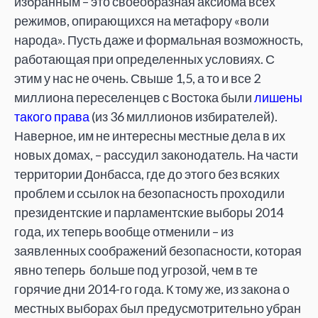
избранным – это своеобразная аксиома всех
режимов, опирающихся на метафору «воли
народа». Пусть даже и формальная возможность,
работающая при определенных условиях. С
этим у нас не очень. Свыше 1,5, а то и все 2
миллиона переселенцев с Востока были
лишены
такого права
(из 36 миллионов избирателей).
Наверное, им не интересны местные дела в их
новых домах, – рассудил законодатель. На части
территории Донбасса, где до этого без всяких
проблем и ссылок на безопасность проходили
президентские и парламентские выборы 2014
года, их теперь вообще отменили – из
заявленных соображений безопасности, которая
явно теперь больше под угрозой, чем в те
горячие дни 2014-го года. К тому же, из закона о
местных выборах был предусмотрительно убран