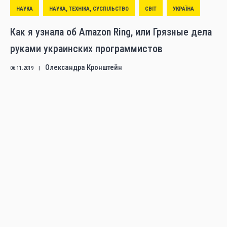
НАУКА
НАУКА, ТЕХНІКА, СУСПІЛЬСТВО
СВІТ
УКРАЇНА
Как я узнала об Amazon Ring, или Грязные дела
руками украинских программистов
Олександра Кронштейн
06.11.2019
|
ІСТОРІЯ
ПРОТЕСТИ
УКРАЇНА
Завод и революция. История нетипичной