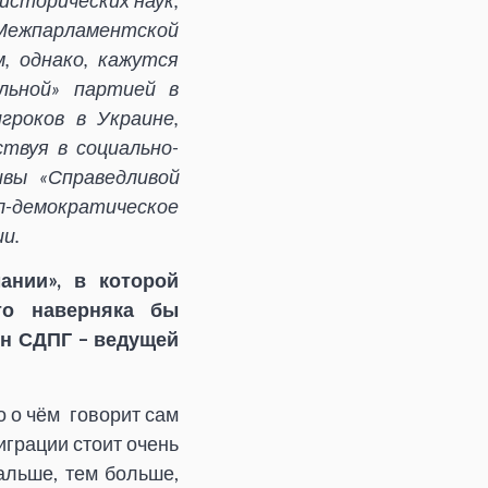
сторических наук,
Межпарламентской
, однако, кажутся
льной» партией в
гроков в Украине,
твуя в социально-
тивы
«Справедливой
демократическое
и.
ании», в которой
то наверняка бы
ен СДПГ – ведущей
о о чём говорит сам
играции стоит очень
альше, тем больше,