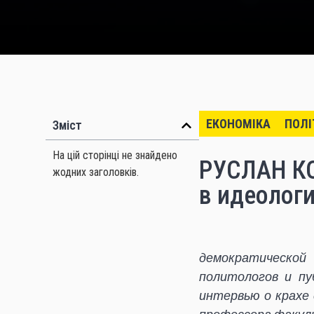
ЕКОНОМІКА
ПОЛІ
Зміст
На цій сторінці не знайдено
РУСЛАН КО
жодних заголовків.
в идеолог
демократической
политологов и пу
интервью о крахе