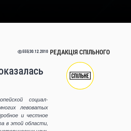
РЕДАКЦІЯ СПІЛЬНОГО
555
|
30.12.2010
оказалась
пейской социал-
многих левоватых
дробное и честное
а в этой области,