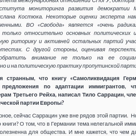
ьтета международных отношений СПбГУ, доктора и
ститута мониторинга развития демократии 
слана Костюка. Некоторые оценки эксперта нам
иченными.
ВО «Свобода» является «очень радика
 только относительно основных политических и
ьную риторику и активней остальных партий учас
отестах.
С другой стороны, оценивая перспек
обратить внимание не только на ее социал-
 но и на политическую практику пропутинской парти
я странным, что книгу «Самоликвидация Герм
 предложения по адаптации иммигрантов, ч
рам Третьего Рейха, написал Тило Саррацин, чл
ческой партии Европы?
ерное, сейчас Саррацин уже вне рядов этой партии. Н
 книги? О том, что в Германии тема нелегальной имм
болезненна для общества. И мне кажется, что чем д