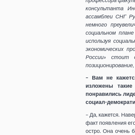
профессора факул
консультанта Ин
ассамблеи СНГ Ру
немного преувел
социальном плане
используя социал
экономических пр
России» стоит 
позиционирование,
– Вам не кажетс
изложены такие
понравились лиде
социал-демократи
– Да, кажется. Нав
факт появления его
остро. Она очень 