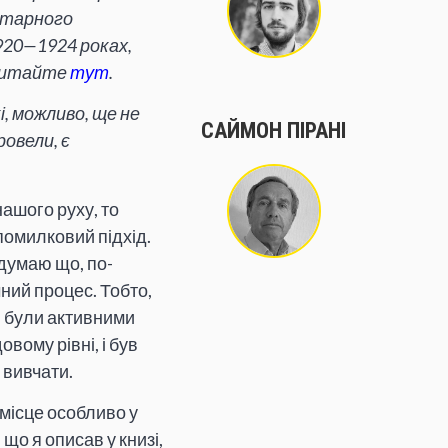
ритарного
920—1924 роках,
 читайте
тут
.
і, можливо, ще не
САЙМОН ПІРАНІ
овели, є
нашого руху, то
помилковий підхід.
 думаю що, по-
чний процес. Тобто,
і, були активними
вому рівні, і був
 вивчати.
 місце особливо у
 що я описав у книзі,