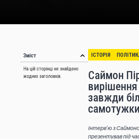
ІСТОРІЯ
ПОЛІТИК
Зміст
На цій сторінці не знайдено
Саймон Пір
жодних заголовків.
вирішення 
завжди біл
самотужк
Інтерв’ю з Саймоном
презентував під час