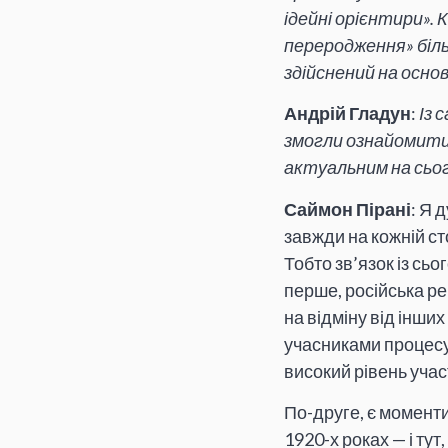
ідейні орієнтири».
переродження» біль
здійснений на осно
Андрій Гладун
:
Із 
змогли ознайомитис
актуальним на сьог
Саймон Пірані
: Я 
завжди на кожній ст
Тобто зв’язок із сьо
перше, російська ре
на відміну від інших
учасниками процесу,
високий рівень участ
По-друге, є моменти,
1920-х роках — і тут