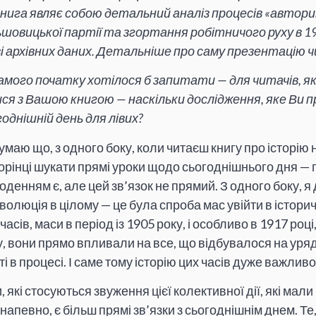
 Книга являє собою детальний аналіз процесів «авто
шовицької партії та згортання робітничого руху в 1
ві архівних даних. Детальніше про саму презентацію
самого початку хотілося б запитати — для читачів, як
я з Вашою книгою — наскільки дослідження, яке Ви пр
однішній день для лівих?
думаю що, з одного боку, коли читаєш книгу про історію 
орінці шукати прямі уроки щодо сьогоднішнього дня — 
годенням є, але цей зв’язок не прямий. З одного боку, я
волюція в цілому — це була спроба мас увійти в істори
 часів, маси в період із 1905 року, і особливо в 1917 роц
 вони прямо впливали на все, що відбувалося на урядо
і в процесі. І саме тому історію цих часів дуже важливо
 які стосуються звуження цієї колективної дії, які мали
, напевно, є більш прямі зв’язки з сьогоднішнім днем. Те,