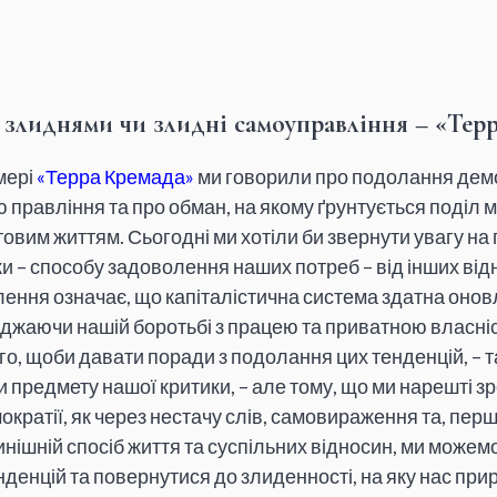
 злиднями чи злидні самоуправління – «Тер
мері
«Терра Кремада»
ми говорили про подолання демо
правління та про обман, на якому ґрунтується поділ м
овим життям. Сьогодні ми хотіли би звернути увагу на 
и – способу задоволення наших потреб – від інших відн
ілення означає, що капіталістична система здатна оно
жаючи нашій боротьбі з працею та приватною власні
го, щоби давати поради з подолання цих тенденцій, – 
 предмету нашої критики, – але тому, що ми нарешті зр
мократії, як через нестачу слів, самовираження та, перш
нішній спосіб життя та суспільних відносин, ми можем
денцій та повернутися до злиденності, на яку нас прирі