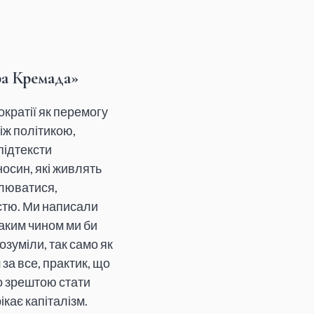
ра Кремада»
кратії як перемогу
іж політикою,
підтексти
осин, які живлять
влюватися,
стю. Ми написали
таким чином ми би
озуміли, так само як
 за все, практик, що
о зрештою стати
кає капіталізм.