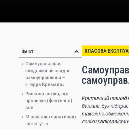
КЛАСОВА ЕКСПЛУА
Зміст
Самоуправління
Самоуправ
злиднями чи злидні
самоуправ
самоуправління –
«Терра Кремада»
Ринкова логіка, що
Критичний погляд 
пронизує (фактично)
банкінг, дух підпри
все
також на обмеженн
Міраж альтернативних
логіки капіталісти
інститутів