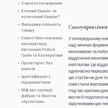
З висоти споживання
Етичний банкінг чи
естетичний банкінг?
Фальшива спільність
Самоуправління
товару
Самостійно керована
У попередньому но
експлуатація;
над чинною формою 
Автономні Робочі
економікою та побут
Групи та Кооперативи
відділення економік
Пролетаріат без
капіталізм. Це відд
ворогів
одночасно перешкод
Ідентифікація з
цю статтю не для то
підприємством
самі стали жертвами
Міф про окупації
і під час критики де
фабрик та Фантом
могли б подолати ни
«Аргентини»
заручниками цих тен