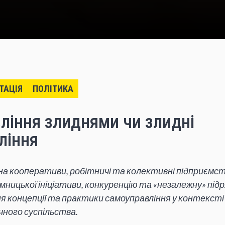
ТАЦІЯ
ПОЛІТИКА
ління злиднями чи злидні
ління
на кооперативи, робітничі та колективні підприємс
ємницької ініціативи, конкуренцію та «незалежну» під
я концепції та практики самоуправління у контекст
чного суспільства.