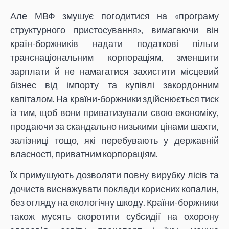
Але МВФ змушує погодитися на «програму
структурного пристосування», вимагаючи він
країн-боржників надати податкові пільги
транснаціональним корпораціям, зменшити
зарплати й не намагатися захистити місцевий
бізнес від імпорту та купівлі закордонним
капіталом. На країни-боржники здійснюється тиск
із тим, щоб вони приватизували свою економіку,
продаючи за скандально низькими цінами шахти,
залізниці тощо, які перебувають у державній
власності, приватним корпораціям.
Їх примушують дозволяти повну вирубку лісів та
дочиста виснажувати поклади корисних копалин,
без огляду на екологічну шкоду. Країни-боржники
також мусять скоротити субсидії на охорону