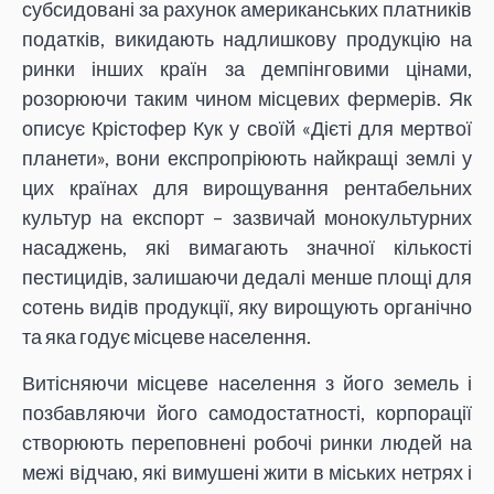
субсидовані за рахунок американських платників
податків, викидають надлишкову продукцію на
ринки інших країн за демпінговими цінами,
розорюючи таким чином місцевих фермерів. Як
описує Крістофер Кук у своїй «Дієті для мертвої
планети», вони експропріюють найкращі землі у
цих країнах для вирощування рентабельних
культур на експорт – зазвичай монокультурних
насаджень, які вимагають значної кількості
пестицидів, залишаючи дедалі менше площі для
сотень видів продукції, яку вирощують органічно
та яка годує місцеве населення.
Витісняючи місцеве населення з його земель і
позбавляючи його самодостатності, корпорації
створюють переповнені робочі ринки людей на
межі відчаю, які вимушені жити в міських нетрях і