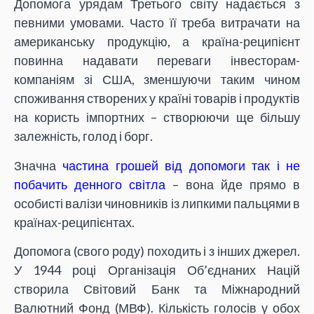
Допомога урядам Третього світу надається з
певними умовами. Часто її треба витрачати на
американську продукцію, а країна-реципієнт
повинна надавати переваги інвесторам-
компаніям зі США, зменшуючи таким чином
споживання створених у країні товарів і продуктів
на користь імпортних – створюючи ще більшу
залежність, голод і борг.
Значна
частина грошей від допомоги так і не
побачить денного світла
– вона йде прямо в
особисті валізи чиновників із липкими пальцями в
країнах-реципієнтах.
Допомога (свого роду) походить і з інших джерел.
У 1944 році Організація Об’єднаних Націй
створила Світовий Банк та Міжнародний
Валютний Фонд (МВФ). Кількість голосів у обох