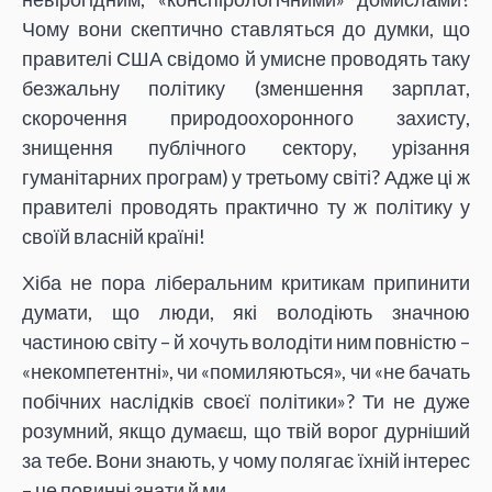
Чому вони скептично ставляться до думки, що
правителі США свідомо й умисне проводять таку
безжальну політику (зменшення зарплат,
скорочення природоохоронного захисту,
знищення публічного сектору, урізання
гуманітарних програм) у третьому світі? Адже ці ж
правителі проводять практично ту ж політику у
своїй власній країні!
Хіба не пора ліберальним критикам припинити
думати, що люди, які володіють значною
частиною світу – й хочуть володіти ним повністю –
«некомпетентні», чи «помиляються», чи «не бачать
побічних наслідків своєї політики»? Ти не дуже
розумний, якщо думаєш, що твій ворог дурніший
за тебе. Вони знають, у чому полягає їхній інтерес
– це повинні знати й ми.