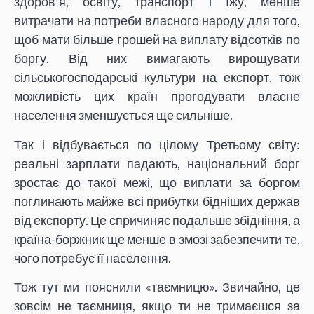
здоров’я, освіту, транспорт і їжу, менше
витрачати на потреби власного народу для того,
щоб мати більше грошей на виплату відсотків по
боргу. Від них вимагають вирощувати
сільськогосподарські культури на експорт, тож
можливість цих країн прогодувати власне
населення зменшується ще сильніше.
Так і відбувається по цілому Третьому світу:
реальні зарплати падають, національний борг
зростає до такої межі, що виплати за боргом
поглинають майже всі прибутки бідніших держав
від експорту. Це спричиняє подальше збідніння, а
країна-боржник ще менше в змозі забезпечити те,
чого потребує її населення.
Тож тут ми пояснили «таємницю». Звичайно, це
зовсім не таємниця, якщо ти не тримаєшся за