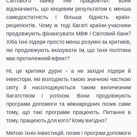
Світового банку «не працюють»; вони
відзначають, що кінцевим результатом є менша
самодостатність і більша бідність країн-
реципієнтів. Чому ж тоді багаті країни-учасники
продовжують фінансувати МВФ і Світовий банк?
Хіба їхні лідери просто менш розумні за критиків,
які продовжують вказувати їм, що їхня політика
має протилежний ефект?
Ні, це критики дурні – а не західні лідери й
інвестори, які володіють такою значною часткою
світу й насолоджуються таким величезним
багатством і успіхом. Вони продовжують
програми допомоги та міжнародних позик саме
тому, що такі програми працюють. Питання в
тому, працюють для кого? Кому вигідно?
Метою їхніх інвестицій, позик і програм допомоги