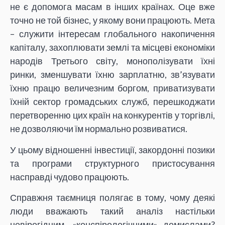
не є допомога масам в інших країнах. Оце вже
точно не той бізнес, у якому вони працюють. Мета
– служити інтересам глобального накопичення
капіталу, захоплювати землі та місцеві економіки
народів Третього світу, монополізувати їхні
ринки, зменшувати їхню зарплатню, зв’язувати
їхню працю величезним боргом, приватизувати
їхній сектор громадських служб, перешкоджати
перетворенню цих країн на конкурентів у торгівлі,
не дозволяючи їм нормально розвиватися.
У цьому відношенні інвестиції, закордонні позики
та програми структурного пристосування
насправді чудово працюють.
Справжня таємниця полягає в тому, чому деякі
люди вважають такий аналіз настільки
невірогідним, «конспірологічними» домислами?