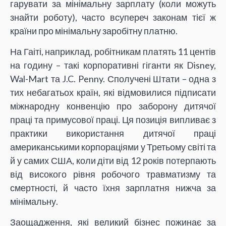
гарувати за мінімальну зарплату (коли можуть
знайти роботу), часто всупереч законам тієї ж
країни про мінімальну заробітну платню.
На Гаіті, наприклад, робітникам платять 11 центів
на годину – такі корпоративні гіганти як Disney,
Wal-Mart та J.C. Penny. Сполучені Штати – одна з
тих небагатьох країн, які відмовилися підписати
міжнародну конвенцію про заборону дитячої
праці та примусової праці. Ця позиція випливає з
практики використання дитячої праці
американськими корпораціями у Третьому світі та
й у самих США, коли діти від 12 років потерпають
від високого рівня робочого травматизму та
смертності, й часто їхня зарплатня нижча за
мінімальну.
Заощадження, які великий бізнес пожинає за