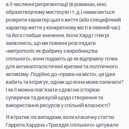
а її численні репрезентації (в романах, кіно,
образотворчому мистецтві і т. д.) намагаються
розкрити характер цього життя (або специфічний
характер життя у конкретному місті в певний час)
та його глибше значення. Коли Хардт і Негрі
заявляють, що ми повинні розглядати
«метрополіс як фабрику з виробництва
спільного», вони подають це як відправну точка
для антикапіталістичної критики та політичного
активізму. Подібно до «права на місто», ця ідея
вабить та інтригує, однак що вона може означати?
І як її можна пов’язати з довгою історією
суперечок та дискусій щодо створення та
використання ресурсів у спільній власності?
Я втратив лік випадкам, коли класичну статтю
Гаррета Хардіна «Трагедія спільного» цитували