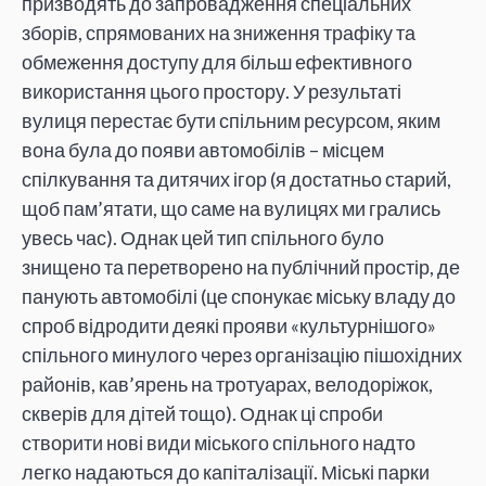
призводять до запровадження спеціальних
зборів, спрямованих на зниження трафіку та
обмеження доступу для більш ефективного
використання цього простору. У результаті
вулиця перестає бути спільним ресурсом, яким
вона була до появи автомобілів – місцем
спілкування та дитячих ігор (я достатньо старий,
щоб пам’ятати, що саме на вулицях ми грались
увесь час). Однак цей тип спільного було
знищено та перетворено на публічний простір, де
панують автомобілі (це спонукає міську владу до
спроб відродити деякі прояви «культурнішого»
спільного минулого через організацію пішохідних
районів, кав’ярень на тротуарах, велодоріжок,
скверів для дітей тощо). Однак ці спроби
створити нові види міського спільного надто
легко надаються до капіталізації. Міські парки