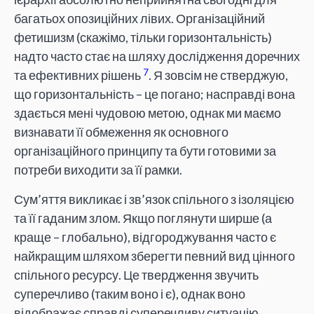
багатьох опозиційних лівих. Організаційний
фетишизм (скажімо, тільки горизонтальність)
надто часто стає на шляху дослідження доречних
7
та ефективних рішень
. Я зовсім не стверджую,
що горизонтальність – це погано; насправді вона
здається мені чудовою метою, однак ми маємо
визнавати її обмеження як основного
організаційного принципу та бути готовими за
потреби виходити за її рамки.
Сум’яття викликає і зв’язок спільного з ізоляцією
та її гаданим злом. Якщо поглянути ширше (а
краще – глобально), відгороджування часто є
найкращим шляхом зберегти певний вид цінного
спільного ресурсу. Це твердження звучить
суперечливо (таким воно і є), однак воно
відображає справді суперечливу ситуацію.