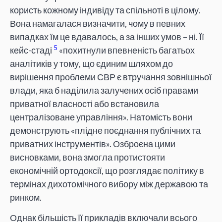
користь кожному індивіду та спільноті в цілому.
Вона намагалася визначити, чому в певних
випадках їм це вдавалось, а за інших умов – ні. Її
5
кейс-стаді
«похитнули впевненість багатьох
аналітиків у тому, що єдиним шляхом до
вирішення проблеми СВР є втручання зовнішньої
влади, яка б наділила залучених осіб правами
приватної власності або встановила
централізоване управління». Натомість вони
демонструють «плідне поєднання публічних та
приватних інструментів». Озброєна цими
висновками, вона змогла протистояти
економічній ортодоксії, що розглядає політику в
термінах дихотомічного вибору між державою та
ринком.
Однак більшість її прикладів включали всього