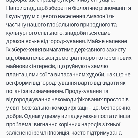
Наприклад, щоб зберегти біологічне різноманіття
і
культуру місцевого населення Амазонії як
частину нашого глобального природного та
культурного спільного, знадобиться саме
драконівське відгороджування. Майже напевне
їх збереження вимагатиме державного захисту
від обивательської демократії короткотермінових
майнових інтересів, що руйнують землю
плантаціями сої та випасанням худоби. Так що не
всі форми відгороджування варто відкидати як
погані за визначенням. Продукування та
відгороджування некомодифікованих просторів
у світі безжальної комодифікації – це, безперечно,
добре. Однак у цьому випадку може постати інша
проблема: вигнання корінних народів з їхньої
залісненої землі (позиція, часто підтримувана