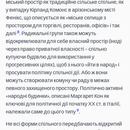
міський простір як традиційне сільське спільне, як
у випадку Кірланд Комонс в арізонському місті
Фенікс, що описується як «міське селище з
простором для торгівлі, ресторанів, офісів» і так
8
далі
. Радикальні групи також можуть
відокремлювати для себе власний простір (іноді
через право приватної власності – спільно
купуючи будівлю для використання у
прогресивних цілях), щоб з нього «йти в народ» і
просувати політику спільної дії. Або ж вони
можуть створювати комуну чи раду в межах
певного захищеного простору. Політично активні
«народні будинки», описані Маргарет Кон як
ключові для політичної дії початку ХХ ст. в Італії,
9
належали саме до цього типу
.
Не всі форми спільного передбачають відкритий