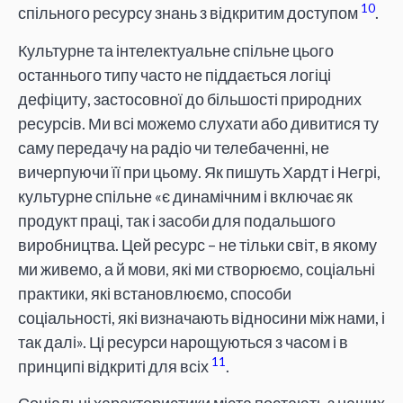
10
спільного ресурсу знань з відкритим доступом
.
Культурне та інтелектуальне спільне цього
останнього типу часто не піддається логіці
дефіциту, застосовної до більшості природних
ресурсів. Ми всі можемо слухати або дивитися ту
саму передачу на радіо чи телебаченні, не
вичерпуючи її при цьому. Як пишуть Хардт і Негрі,
культурне спільне «є динамічним і включає як
продукт праці, так і засоби для подальшого
виробництва. Цей ресурс – не тільки світ, в якому
ми живемо, а й мови, які ми створюємо, соціальні
практики, які встановлюємо, способи
соціальності, які визначають відносини між нами, і
так далі». Ці ресурси нарощуються з часом і в
11
принципі відкриті для всіх
.
Соціальні характеристики міста постають з наших