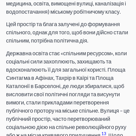
медицина, освіта, вимощені вулиці, каналізація і
водопостачання) міському робітничому класу.
Цей простір та блага залучені до формування
спільного, однак для того, щоб вони дійсно стали
спільним, потрібна політична дія.
Державна освіта стає «спільним ресурсом», коли
соціальні сили захоплюють, захищають та
вдосконалюють її для загальної користі. Площа
Синтагма в Афінах, Тахрір в Каїрі та Площа
Каталонії в Барселоні, де люди збиралися, щоб
висловити свої політичні погляди та висунути
вимоги, стали прикладами перетворення
публічного протору на міське спільне. Вулиця – це
публічний простір, часто перетворюваний
соціальною дією на спільне революційного руху
13
або ж на місце кривавого придушення
. Щодо