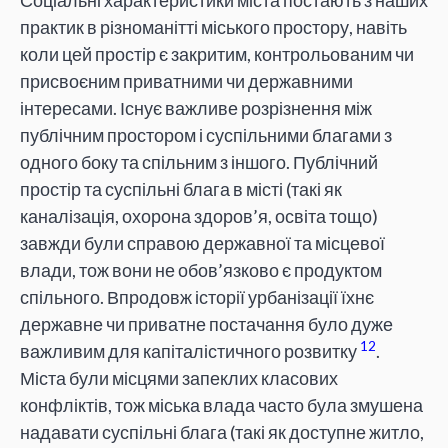
практик в різноманітті міського простору, навіть
коли цей простір є закритим, контрольованим чи
присвоєним приватними чи державними
інтересами. Існує важливе розрізнення між
публічним простором і суспільними благами з
одного боку та спільним з іншого. Публічний
простір та суспільні блага в місті (такі як
каналізація, охорона здоров’я, освіта тощо)
завжди були справою державної та місцевої
влади, тож вони не обов’язково є продуктом
спільного. Впродовж історії урбанізації їхнє
державне чи приватне постачання було дуже
12
важливим для капіталістичного розвитку
.
Міста були місцями запеклих класових
конфліктів, тож міська влада часто була змушена
надавати суспільні блага (такі як доступне житло,