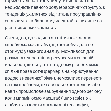
горизонтальна. Щоб уникнути висновків про
необхідність певного роду ієрархічних структур, є
тенденція ухилятися від питань про управління
спільним в глобальному масштабі, а не лише на
рівні невеликих спільнот.
Очевидно, тут задіяна аналітично складна
«проблема масштабу», що потребує (але не
отримує) уважного аналізу. Можливості для
розумного управління ресурсами у спільній
власності, що існують на одному рівні (скажімо,
спільні права сотні фермерів на користування
водою з невеликої річки), неможливо перенести
на такі проблеми, як глобальне потепління або
навіть промислове забруднення одного регіону.
Коли ми змінюємо масштаб (jump scales, як
люблять говорити англомовні географи),