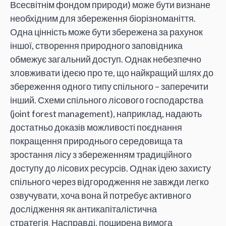
Всесвітнім фондом природи) може бути визнане
необхідним для збереження біорізноманіття.
Одна цінність може бути збережена за рахунок
іншої, створення природного заповідника
обмежує загальний доступ. Однак небезпечно
зловживати ідеєю про те, що найкращий шлях до
збереження одного типу спільного – заперечити
інший. Схеми спільного лісового господарства
(joint forest management), наприклад, надають
достатньо доказів можливості поєднання
покращення природнього середовища та
зростання лісу з збереженням традиційного
доступу до лісових ресурсів. Однак ідею захисту
спільного через відгородження не завжди легко
озвучувати, хоча вона й потребує активного
дослідження як антикапіталістична
стратегія
Насправді, поширена вимога
.