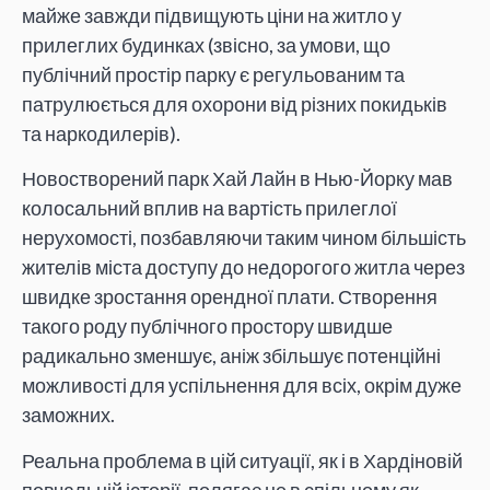
майже завжди підвищують ціни на житло у
прилеглих будинках (звісно, за умови, що
публічний простір парку є регульованим та
патрулюється для охорони від різних покидьків
та наркодилерів).
Новостворений парк Хай Лайн в Нью-Йорку мав
колосальний вплив на вартість прилеглої
нерухомості, позбавляючи таким чином більшість
жителів міста доступу до недорогого житла через
швидке зростання орендної плати. Створення
такого роду публічного простору швидше
радикально зменшує, аніж збільшує потенційні
можливості для успільнення для всіх, окрім дуже
заможних.
Реальна проблема в цій ситуації, як і в Хардіновій
повчальній історії, полягає не в спільному як