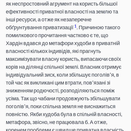
як неспростовний агрумент на користь більшої
ефективності приватної власності на землю та
інші ресурси, а отже як незаперечне
1
обґрунтування приватизації
. Причиною такого
помилкового прочитання частково є те, що
Хардін вдався до метафори худоби в приватній
власності кількох індивідів, які прагнуть
максимізувати власну користь, випасаючи своїх
корів на ділянці спільної землі. Власник отримує
індивідуальний зиск, коли збільшує поголів’я, в
той час як викликані цим втрати, пов’язані зі
зниженням родючості, розподіляються поміж
усіма. Так що чабани продовжують збільшувати
поголів’я, поки спільна земля не виснажиться
повністю. Якби худоба була в спільній власності,
метафора, звісно, не працювала б. А отже,
коренем проблеми є швидше приватна власність