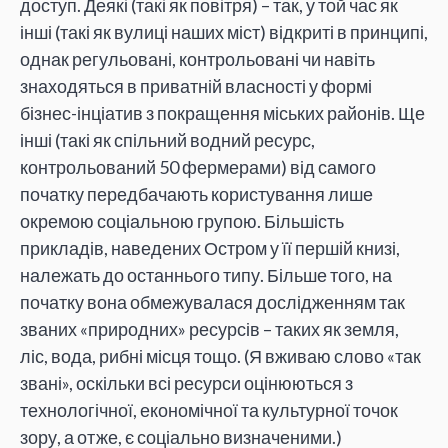
доступ. Деякі (такі як повітря) – так, у той час як
інші (такі як вулиці наших міст) відкриті в принципі,
однак регульовані, контрольовані чи навіть
знаходяться в приватній власності у формі
бізнес-інціатив з покращення міських районів. Ще
інші (такі як спільний водний ресурс,
контрольований 50 фермерами) від самого
початку передбачають користування лише
окремою соціальною групою. Більшість
прикладів, наведених Остром у її першій книзі,
належать до останнього типу. Більше того, на
початку вона обмежувалася дослідженням так
званих «природних» ресурсів – таких як земля,
ліс, вода, рибні місця тощо. (Я вживаю слово «так
звані», оскільки всі ресурси оцінюються з
технологічної, економічної та культурної точок
зору, а отже, є соціально визначеними.)