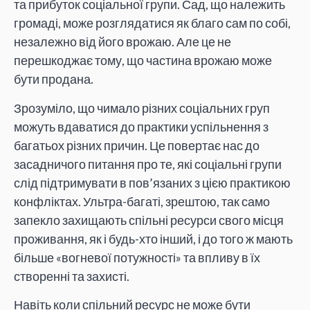
та прибуток соціальної групи. Сад, що належить
громаді, може розглядатися як благо сам по собі,
незалежно від його врожаю. Але це не
перешкоджає тому, що частина врожаю може
бути продана.
Зрозуміло, що чимало різних соціальних груп
можуть вдаватися до практики успільнення з
багатьох різних причин. Це повертає нас до
засадничого питання про те, які соціальні групи
слід підтримувати в пов’язаних з цією практикою
конфліктах. Ультра-багаті, зрештою, так само
запекло захищають спільні ресурси свого місця
проживання, як і будь-хто інший, і до того ж мають
більше «вогневої потужності» та впливу в їх
створенні та захисті.
Навіть коли спільний ресурс не може бути