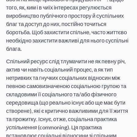
того, як, ким і в чиїх інтересах регулюється
виробництво публічного простору й суспільних
благ та доступ до них, постійно точиться
боротьба. Щоб захистити спільне, часто життєво
необхідно захистити важливі для нього суспільні
блага.
Спільний ресурс слід тлумачити не як певну річ,
актив чи навіть соціальний процес, а як тип
нетривких та гнучких соціальних відносин між
певною самовизначеною соціальною групою та
складовими її соціального та/або фізичного
середовища (що реально існує або ще має бути
створене), які є критично важливими для її життя
та прожитку. Існує, отже, соціальна практика
успільнення
(commoning). Ця практика
встановлює соціальні відносини зі спільним