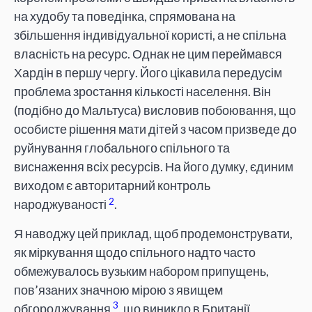
на худобу та поведінка, спрямована на
збільшення індивідуальної користі, а не спільна
власність на ресурс. Однак не цим переймався
Хардін в першу чергу. Його цікавила передусім
проблема зростання кількості населення. Він
(подібно до Мальтуса) висловив побоювання, що
особисте рішення мати дітей з часом призведе до
руйнування глобального спільного та
виснаження всіх ресурсів. На його думку, єдиним
виходом є авторитарний контроль
2
народжуваності
.
Я наводжу цей приклад, щоб продемонструвати,
як міркування щодо спільного надто часто
обмежувалось вузьким набором припущень,
пов’язаних значною мірою з явищем
3
обгороджування
, що виникло в Британії