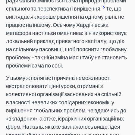
радикально змінюється сама природа проблеми
6
спільного та перспектива її вирішення.
Те, що
виглядає як хороше рішення на одному рівні, не
працює на іншому. Ось чому Хардінівська
метафора настільки оманлива: він використовує
локальний приклад приватного капіталу, що діє
на спільному пасовищі, щоб пояснити глобальну
проблему – так ніби зміна масштабу не становить
проблеми сама по собі.
У цьому ж полягає і причина неможливості
екстраполювати цінні уроки, отримані з
колективної організації заснованих на спільній
власності невеликих солідарних економік, у
вирішення глобальних проблем, не вдаючись до
«вкладених», а отже, ієрархічних організаційних
форм. На жаль, як вже зазначалось вище, ідея
ієрархії абсолютно неприйнятна сьогодні для