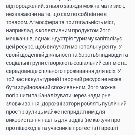
відгороджений, з нього завжди можна мати зиск,
незважаючи на те, що сам по собі він не є
товаром. Атмосфера та притягальність міст,
наприклад, є колективним продуктом його
мешканців, однак індустрія туризму капіталізує
цей ресурс, щоб вилучати монопольну ренту. У
своїй щоденній діяльності та боротьбі індивіди та
соціальні групи створюють соціальний світ міста,
середовище спільного проживання для всіх. У
той час як культурний і творчий ресурс не може
бути зруйнований споживанням, його можна
погіршити та баналізувати через надмірне
зловживання. Дорожні затори роблять публічний
простір вулиць майже непридатним для
використання навіть для водіїв (не кажучи про
про пішоходів та учасників протестів) і врешті