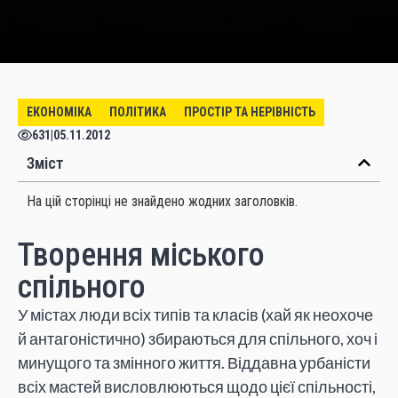
ЕКОНОМІКА
ПОЛІТИКА
ПРОСТІР ТА НЕРІВНІСТЬ
631
|
05.11.2012
Зміст
На цій сторінці не знайдено жодних заголовків.
Творення міського
спільного
У містах люди всіх типів та класів (хай як неохоче
й антагоністично) збираються для спільного, хоч і
минущого та змінного життя. Віддавна урбаністи
всіх мастей висловлюються щодо цієї спільності,