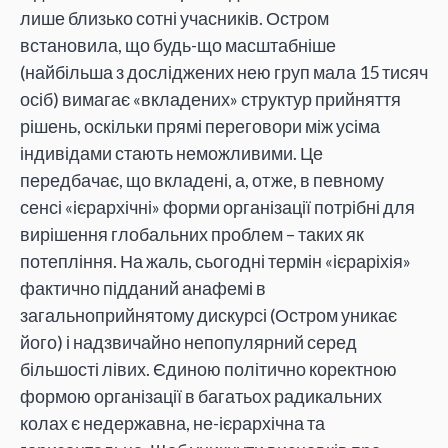
лише близько сотні учасників. Остром
встановила, що будь-що масштабніше
(найбільша з досліджених нею груп мала 15 тисяч
осіб) вимагає «вкладених» структур прийняття
рішень, оскільки прямі переговори між усіма
індивідами стають неможливими. Це
передбачає, що вкладені, а, отже, в певному
сенсі «ієрархічні» форми організації потрібні для
вирішення глобальних проблем – таких як
потепління. На жаль, сьогодні термін «ієраріхія»
фактично підданий анафемі в
загальноприйнятому дискурсі (Остром уникає
його) і надзвичайно непопулярний серед
більшості лівих. Єдиною політично коректною
формою організації в багатьох радикальних
колах є недержавна, не-ієрархічна та