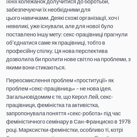
їхніх колежанок долучитися до боротьби,
забезпечуючи їх необхідними для
цього навичками. Деякі схожі організації, хоч і
невеликі, уже існували, але для нової було
поставлено іншу мету: секс-працівниці прагнули
об’єднатися саме як працівниці, тобто в
професійну спілку. Ця нова перспектива
дозволила би пролити нове світло на проблеми, з
якими вони стикаються.
Переосмислення проблем «проституції» як
проблем «секс-працівниць» – не нова ідея.
Загальновідомим є те, що Керол Лей, секс-
працівниця, феміністка та активістка,
запропонувала поняття «секс-робота» під час
феміністичного семінару в Сан-Франциско в 1978
році. Марксистки-феміністки, особливо ті, котрі