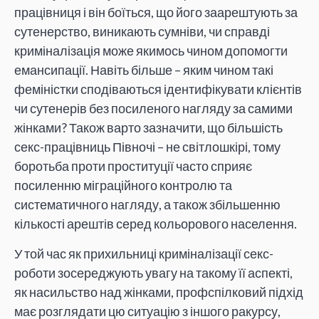
працівниця і він боїться, що його заарештують за
сутенерство, виникають сумніви, чи справді
криміналізація може якимось чином допомогти
емансипації. Навіть більше – яким чином такі
феміністки сподіваються ідентифікувати клієнтів
чи сутенерів без посиленого нагляду за самими
жінками? Також варто зазначити, що більшість
секс-працівниць Півночі – не світлошкірі, тому
боротьба проти проституції часто сприяє
посиленню міграційного контролю та
систематичного нагляду, а також збільшенню
кількості арештів серед кольорового населення.
У той час як прихильниці криміналізації секс-
роботи зосереджують увагу на такому її аспекті,
як насильство над жінками, профспілковий підхід
має розглядати цю ситуацію з іншого ракурсу,