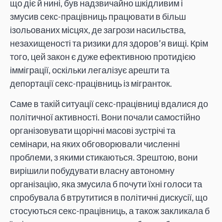
що діє й нині, був надзвичайно шкідливим і
змусив секс-працівниць працювати в більш
ізольованих місцях, де загрози насильства,
незахищеності та ризики для здоров’я вищі. Крім
того, цей закон є дуже ефективною протидією
імміграції, оскільки легалізує арешти та
депортації секс-працівниць із мігранток.
Саме в такій ситуації секс-працівниці вдалися до
політичної активності. Вони почали самостійно
організовувати щорічні масові зустрічі та
семінари, на яких обговорювали численні
проблеми, з якими стикаються. Зрештою, вони
вирішили побудувати власну автономну
організацію, яка змусила б почути їхні голоси та
спробувала б втрутитися в політичні дискусії, що
стосуються секс-працівниць, а також закликала б