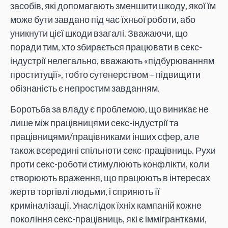
засобів, які допомагають зменшити шкоду, якої їм
може бути завдано під час їхньої роботи, або
уникнути цієї шкоди взагалі. Зважаючи, що
поради тим, хто збирається працювати в секс-
індустрії нелегально, вважають «підбурюванням
проституції», тобто сутенерством – підвищити
обізнаність є непростим завданням.
Боротьба за владу є проблемою, що виникає не
лише між працівницями секс-індустрії та
працівницями/працівниками інших сфер, але
також всередині спільноти секс-працівниць. Рухи
проти секс-роботи стимулюють конфлікти, коли
створюють враження, що працюють в інтересах
жертв торгівлі людьми, і сприяють її
криміналізації. Унаслідок їхніх кампаній кожне
покоління секс-працівниць, які є іммігрантками,