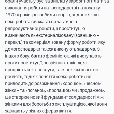
брали участь у русі за виплату заробітної плати за
виконання роботи на господарстві на початку
1970-х років, розробили теорію, згідно з якою
секс-робота вважається частиною
репродуктивної роботи, а проституцію
визначають як екстерналізовану (зовнішню –
перекл.) та комерціалізовану форму роботи, яку
домогосподарки також виконують задарма. З
іншого боку, багато феміністок, які виступають
проти проституції, розрізняють жінок, які
продають секс-послуги, та жінок, які цього не
роблять, тоді як поняття «секс-роботи» не
приводить до розрізнення «хорошої», «чесної»
жінки – та «поганої», «пропащої» чи «продажної».
Це створює новий фундамент солідарності між
жінками для боротьби з експлуатацією, якої вони
зазнають у різних сферах життя.