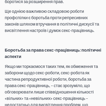
боротися за розширення прав.
Ще однією важливою складовою роботи
профспілки є боротьба проти репресивних
законів шляхом втручання в політичні дискусії та
висвітлення настроїв і думок секс-працівниць.
Боротьба за права секс-працівниць: політичні
аспекти
Якщо ми торкаємося таких тем, як обмеження та
заборони щодо секс-роботи, секс-робота як
частина репродуктивної роботи, боротьба за
права секс-працівниць, – стає зрозуміло, що
обговорювати лише співвідношення кількості
«вільних» та «невільних» секс-працівниць –
недостатньо для висвітлення проблем, що