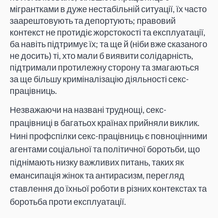
мігрантками в дуже нестабільній ситуації, їх часто
заарештовують та депортують; правовий
контекст не протидіє жорстокості та експлуатації,
ба навіть підтримує їх; та ще й (ніби вже сказаного
не досить) ті, хто мали б виявити солідарність,
підтримали протилежну сторону та змагаються
за ще більшу криміналізацію діяльності секс-
працівниць.
Незважаючи на названі труднощі, секс-
працівниці в багатьох країнах прийняли виклик.
Нині профспілки секс-працівниць є повноцінними
агентами соціальної та політичної боротьби, що
піднімають низку важливих питань, таких як
емансипація жінок та антирасизм, перегляд
ставлення до їхньої роботи в різних контекстах та
боротьба проти експлуатації.