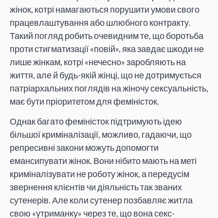
жінок, котрі намагаються порушити умови свого
працевлаштування або шлюбного контракту.
Такий погляд робить очевидним те, що боротьба
проти стигматизації «повій», яка завдає шкоди не
лише жінкам, котрі «нечесно» заробляють на
життя, але й будь-якій жінці, що не дотримується
патріархальних поглядів на жіночу сексуальність,
має бути пріоритетом для феміністок.
Однак багато феміністок підтримують ідею
більшої криміналізації, можливо, гадаючи, що
репресивні закони можуть допомогти
емансипувати жінок. Вони нібито мають на меті
криміналізувати не роботу жінок, а передусім
звернення клієнтів чи діяльність так званих
сутенерів. Але коли сутенер позбавляє житла
свою «утриманку» через те, що вона секс-