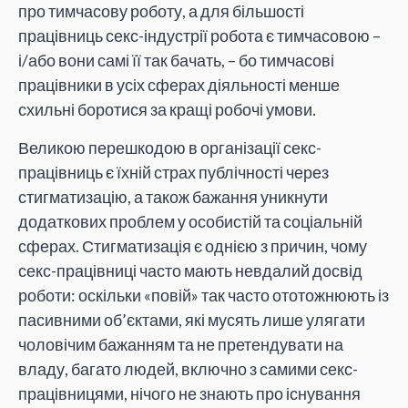
про тимчасову роботу, а для більшості
працівниць секс-індустрії робота є тимчасовою –
і/або вони самі її так бачать, – бо тимчасові
працівники в усіх сферах діяльності менше
схильні боротися за кращі робочі умови.
Великою перешкодою в організації секс-
працівниць є їхній страх публічності через
стигматизацію, а також бажання уникнути
додаткових проблем у особистій та соціальній
сферах. Стигматизація є однією з причин, чому
секс-працівниці часто мають невдалий досвід
роботи: оскільки «повій» так часто ототожнюють із
пасивними об’єктами, які мусять лише улягати
чоловічим бажанням та не претендувати на
владу, багато людей, включно з самими секс-
працівницями, нічого не знають про існування