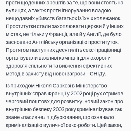
проти щоденних арештів за те, що вони стоять на
вулицях, а також проти ігнорування владою
нещодавніх убивств багатьох із їхніх колежанок.
Проститутки стали захоплювати церкви й у інших
містах, не тільки у Франції, але й у Англії, де було
засновано Англійську організацію проституток.
Протягом наступних десятиліть секс-працівниці
організували важливі кампанії для охорони
здоров’я спільноти та вивчення ефективних
методів захисту від нової загрози – СНІДу.
Із приходом Ніколя Саркозі в Міністерство
внутрішніх справ Франції у 2002 році рух отримав
черговий поштовх для розвитку: новий закон про
внутрішню безпеку 2003 року криміналізував так
зване «пасивне» підбурювання, що означало
криміналізацію вуличної секс-роботи. Цей закон,