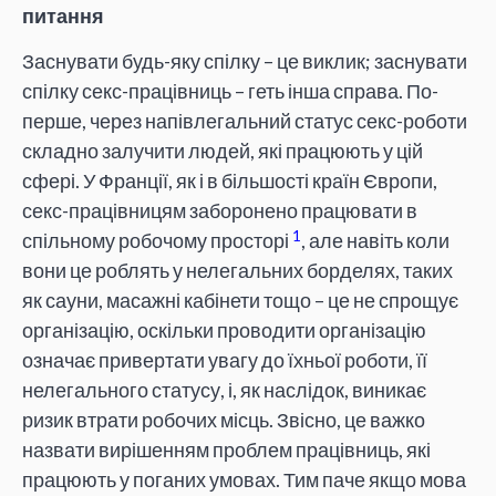
питання
Заснувати будь-яку спілку – це виклик; заснувати
спілку секс-працівниць – геть інша справа. По-
перше, через напівлегальний статус секс-роботи
складно залучити людей, які працюють у цій
сфері. У Франції, як і в більшості країн Європи,
секс-працівницям заборонено працювати в
1
спільному робочому просторі
, але навіть коли
вони це роблять у нелегальних борделях, таких
як сауни, масажні кабінети тощо – це не спрощує
організацію, оскільки проводити організацію
означає привертати увагу до їхньої роботи, її
нелегального статусу, і, як наслідок, виникає
ризик втрати робочих місць. Звісно, це важко
назвати вирішенням проблем працівниць, які
працюють у поганих умовах. Тим паче якщо мова