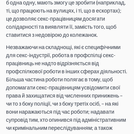
б одна одну, мають змогу це зробити (наприклад,
ті, що працюють на вулицях, і ті, що в ескортах);
це дозволяє секс-працівницям досягати
солідарності та виявляти її, замість того, щоб
ставитися з недовірою до колежанок.
Незважаючи на складнощі, які є специфічними
для секс-індустрії, робота в профспілці секс-
працівниць не надто відрізняється від
профспілкової роботи в інших сферах діяльності.
Більша частина роботи полягає в тому, щоб
допомагати секс-працівницям усвідомити свої
права й захищатися від численних принижень –
чи то з боку поліції, чи з боку третіх осіб, – на які
вони наражаються під час роботи; надавати
супровід тим, хто опинився під адміністративним
чи кримінальним переслідуванням; а також