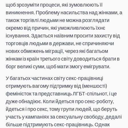
щоб зрозуміти процеси, які зумовлюють її
виникнення. Проблему насильства над жінками, а
також торгівлі людьми не можна розглядати
окремо від причин, які уможливлюють їхнє
існування. Здається наївним просити захисту від
торговців людьми в держави, не спричиняючи
нових обмежень міграції, через які багатьом
жінкам із країн третього світу доводиться брати в
борг великі суми, щоб мати змогу емігрувати.
У багатьох частинах світу секс-працівниці
отримують вагому підтримку від (меншості)
феміністок та представниць ЛГБТ-спільнот, і це
дуже обнадіює. Коли йдеться про секс-роботу,
йдеться і про секс, тому групи людей, що беруть
участь у кампаніях за сексуальну свободу, дедалі
більше підтримують секс-працівниць. Однак