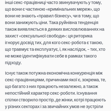
інші секс-працівниці часто звинувачують у тому,
що вони є частиною «кримінальних мереж», що
вони не знають «правил бізнесу», чи в тому, що
вони занижують ціни. Така руйнівна тенденція
також виявляється в деяких висловлюваннях на
захист «сексуальної свободи»: ця риторика
ігнорує досвід тих, для кого секс-робота є такою,
що травмує та експлуатує, і, як наслідок, – тих, хто
не може ідентифікувати себе в рамках такого
підходу.
Існує також потужна економічна конкуренція між
секс-працівницями, причинами якої є, зокрема, те,
що багато з них працюють незалежно, а також
непостійний характер секс-роботи. Існування
спілки створило простір, де жінки, котрі працюють
у різних секторах і за звичайних умов не зустріли