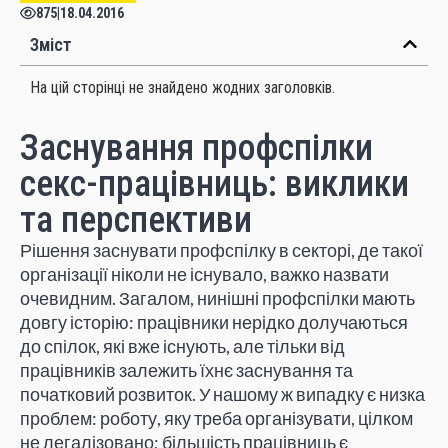
875
|
18.04.2016
Зміст
На цій сторінці не знайдено жодних заголовків.
Заснування профспілки
секс-працівниць: виклики
та перспективи
Рішення заснувати профспілку в секторі, де такої
організації ніколи не існувало, важко назвати
очевидним. Загалом, нинішні профспілки мають
довгу історію: працівники нерідко долучаються
до спілок, які вже існують, але тільки від
працівників залежить їхнє заснування та
початковий розвиток. У нашому ж випадку є низка
проблем: роботу, яку треба організувати, цілком
не легалізовано; більшість працівниць є