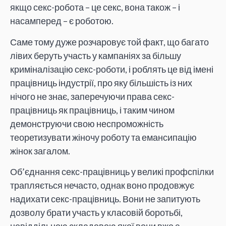
якщо секс-робота – це секс, вона також – і
насамперед – є роботою.
Саме тому дуже розчаровує той факт, що багато
лівих беруть участь у кампаніях за більшу
криміналізацію секс-роботи, і роблять це від імені
працівниць індустрії, про яку більшість із них
нічого не знає, заперечуючи права секс-
працівниць як працівниць, і таким чином
демонструючи свою неспроможність
теоретизувати жіночу роботу та емансипацію
жінок загалом.
Об’єднання секс-працівниць у великі профспілки
трапляється нечасто, однак воно продовжує
надихати секс-працівниць. Вони не запитують
дозволу брати участь у класовій боротьбі,
невіддільною складовою якої вони вже є.