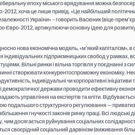
ліберальну епоху міського врядування можна безпосер
-2012, хоча це лише привід. «Це найбільший політичн
незалежності України» – говорить Васюник (віце-прем’єр
ро Євро-2012, артикулюючи основну ідею для розвитку
носно нова економічна модель, «м’який капіталізм», в 
ня індивідуальних підприємницьких свобод у рамках, 
уціями. Вільні ринки і вільна торгівля у поєднанні з с
инні створювати конкурентоспроможну економіку. Не
уктивність, індивідуальні чи корпоративні ініціативи т
і демократичної держави проводити ефективну економ
дають управління на експертів та еліти. Відбувається
етою подальшого структурного регулювання — приватиз
збільшення гнучкості законів ринку праці. Всі людські д
, чим досягається руйнування соціальних солідарност
ться своєрідний соціальний дарвінізм (виживання біл