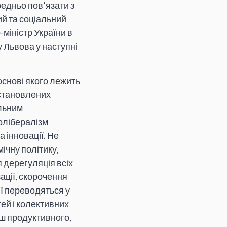
едньо пов’язати з
ий та соціальний
-міністр України в
 Львова у наступні
основі якого лежить
встановлених
ильним
олібералізм
а інновації. Не
ічну політику,
 дерегуляція всіх
ації, скорочення
ії переводяться у
ей і колективних
ьш продуктивного,