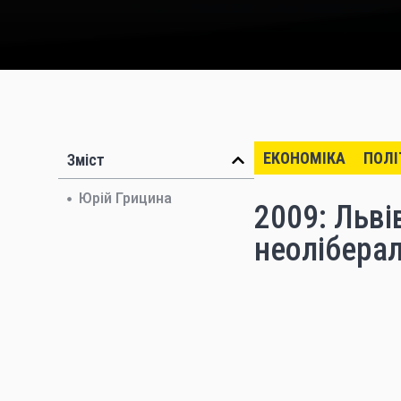
ЕКОНОМІКА
ПОЛІ
Зміст
Юрій Грицина
2009: Льві
неоліберал