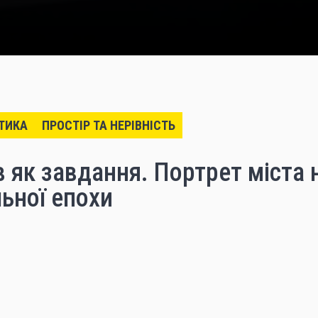
ТИКА
ПРОСТІР ТА НЕРІВНІСТЬ
в як завдання. Портрет міста 
ьної епохи