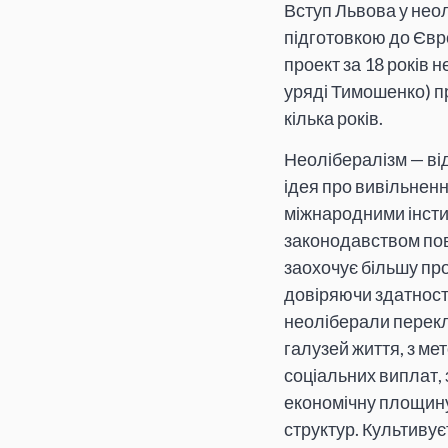
Вступ Львова у нео
підготовкою до Євро
проект за 18 років 
уряді Тимошенко) п
кілька років.
Неолібералізм — від
ідея про вивільнен
міжнародними інстит
законодавством пов
заохочує більшу прод
довіряючи здатност
неоліберали перекла
галузей життя, з м
соціальних виплат, 
економічну площину
структур. Культивує