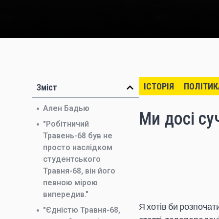
ІСТОРІЯ
ПОЛІТИК
Зміст
Ален Бадью
Ми досі су
"Робітничий
Травень-68 був не
просто наслідком
студентського
Травня-68, він його
певною мірою
випередив."
Я хотів би розпочат
"Єдністю Травня-68,