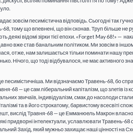
і, дискусії, всілякі поминання півстоліття по тому? Адж
було.
дає зовсім песимістична відповідь. Сьогодні так гучн
-68, тому що впевнені, що він сконав. Труп більше не ру
ь деякі відомі зірки тієї епохи. «Forget May 68!» — на
авно вже став банальним політиком. Ми зовсім в іншому
ася, отже, нам залишається тільки поминати нашу пре
ко. Нічого, що тоді відбувалося, не має активного зн
ще песимістичніша. Ми відзначаємо Травень-68, бо спр
вня-68 — це сам ліберальний капіталізм, що злетів із к
оральних звичаїв, індивідуалізм, смак до насолоди стал
алізмі та в його строкатому, барвистому всесвіті спож
решт, вислід Травня-68 — це Емманюель Макрон власною
які придворні інтелектуали, уславлювати Травень-68 
ьний Захід, який мужньо захищає наші цінності на Схо