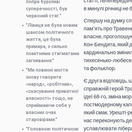
статті, телепередач
попри бурхливі
в минулі річниці не 
суперечності, був
червоний стяг."
Спершу на думку спа
"Лівиця не була новим
пам’ять про Травень
шансом політичного
власне, проголошуют
життя, це була
Кон-Бендита, який д
примара, з сильно
кардинально змінил
помітними стигматами
тихесенько-любесень
загнивання."
та фольклор.
"Ми повинні могти
знову говорити
Є друга відповідь, 
«народ», «робітник»,
справжній герой Тра
«скасування приватної
ідеї 68-го, зміна м
власності» тощо, не
постмодерному капіт
сприймаючи себе у
який смак. Урешті-
власних очах
старовірами."
нас переконують де
уславлювати ліберал
"Головною політичною