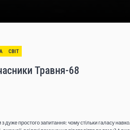
А
СВІТ
часники Травня-68
и з дуже простого запитання: чому стільки галасу навко