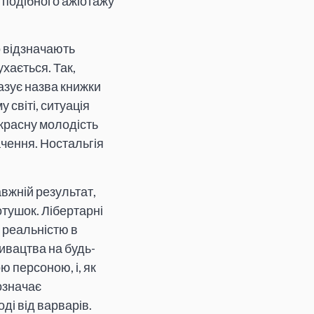
е подібного ажіотажу
о відзначають
хається. Так,
казує назва книжки
 світі, ситуація
красну молодість
ачення. Ностальгія
авжній результат,
отушок. Лібертарні
и реальністю в
ивацтва на будь-
 персоною, і, як
означає
ді від варварів.