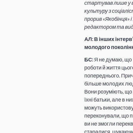
стартував лише у в
культуру з соціалі
прорив «Якобінця» 
редактором та вида
АЛ: В інших інтер
молодого поколінн
БС:
Я не думаю, що 
роботи й життя цьог
попереднього. Прич
більше молодих люд
Вони розуміють, що
їхні батьки, але в н
можуть використову
переконували, що пр
ви не змогли перекв
старалися, шукаючи 