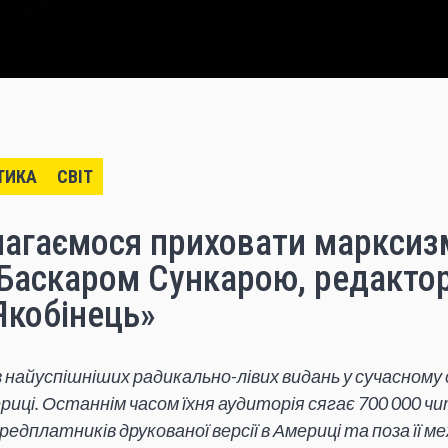
ТИКА
СВІТ
магаємося приховати марксиз
з Баскаром Сункарою, редакто
Якобінець»
з найуспішніших радикально
-лівих видань у сучасному 
риці. Останнім часом їхня аудиторія сягає 700 000 чи
передплатників друкованої версії в Америці
та поза
її м