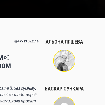
АЛЬОНА ЛЯШЕВА
475
|
13.06.2016
м»:
ром
світі
й, без сумнів
у,
БАСКАР СУНКАРА
тачів онлайн
-версії
ежами, хоча проект