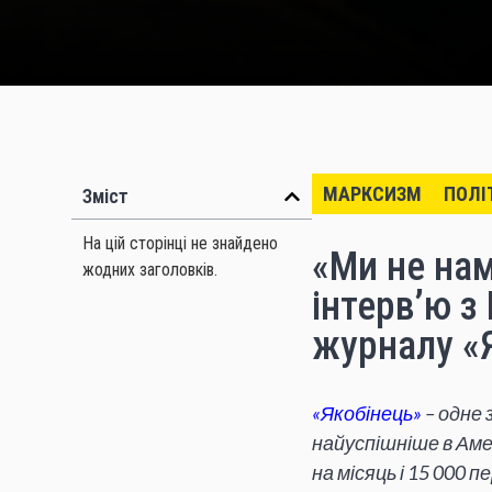
МАРКСИЗМ
ПОЛІ
Зміст
На цій сторінці не знайдено
«Ми не на
жодних заголовків.
інтерв’ю 
журналу «
«Якобінець»
– одне 
найуспішніше в Аме
на місяць і 15 000 