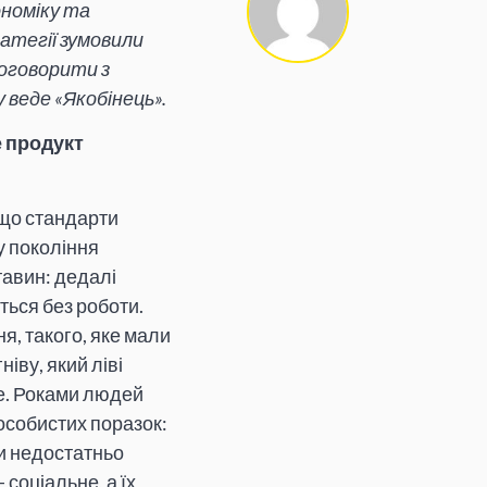
ономіку та
ратегії зумовили
поговорити з
веде «Якобінець».
е продукт
 що стандарти
у покоління
тавин: дедалі
ься без роботи.
, такого, яке мали
ніву, який ліві
е. Роками людей
 особистих поразок:
ви недостатньо
соціальне, а їх