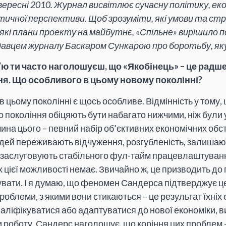
ересні 2010. Журнал висвітлює сучасну політику, ек
стичної перспективи. Щоб зрозуміти, які умови та ст
і які плани проекту на майбутнє, «Спільне» вирішило 
вцем журналу Баскаром Сункарою про боротьбу, яку 
в’ю ти часто наголошуєш, що «Якобінець» – це радш
я. Що особливого в цьому новому поколінні?
в цьому поколінні є щось особливе. Відмінність у тому,
о покоління обіцяють бути набагато нижчими, ніж були 
ина цього – певний набір об’єктивних економічних обс
ей переживають відчуження, розгубленість, залишают
 заслуговують стабільного фул-тайм працевлаштування
их цієї можливості немає. Звичайно ж, це призводить до г
вати. І я думаю, що феномен Сандерса підтверджує ц
облеми, з якими вони стикаються – це результат їхніх
аліфікуватися або адаптуватися до нової економіки, 
роботу. Сандерс наголошує, що коріння цих проблем – 