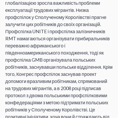
глобалізацією зросла важливість проблеми
експлуатації трудових мігрантів. Низка
профспілок у Сполученому Королівстві прагне
залучити цих робітників до своїх організацій.
Профспілка UNITE і профспілка залізничників
RMT намагаються організувати прибиральників
переважно африканського і
південноамериканського походження, тоді як
профспілка GMB організувала польських
робітників, заснувавши польське відділення. Крім
того, Конгрес профспілок заснував проект
допомоги вразливим робітникам, спрямований
на трудових мігрантів, а в 2008 році підписав
протокол з двома польськими профспілковими
конфедераціями з метою підтримати польських
робітників у Сполученому Королівстві. Це
позитивні ініціативи, хоча вони й страждають від