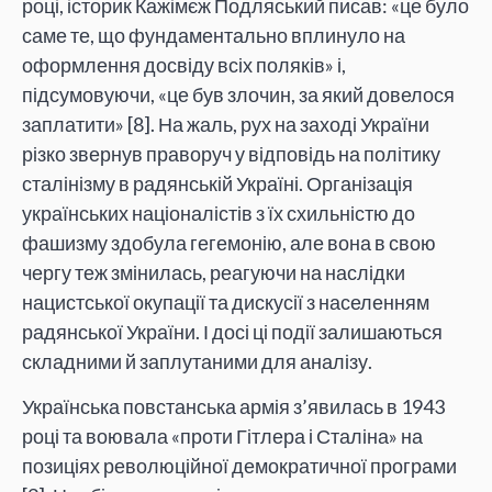
році, історик Кажімєж Подляський писав: «це було
саме те, що фундаментально вплинуло на
оформлення досвіду всіх поляків» і,
підсумовуючи, «це був злочин, за який довелося
заплатити» [8]. На жаль, рух на заході України
різко звернув праворуч у відповідь на політику
сталінізму в радянській Україні. Організація
українських націоналістів з їх схильністю до
фашизму здобула гегемонію, але вона в свою
чергу теж змінилась, реагуючи на наслідки
нацистської окупації та дискусії з населенням
радянської України. І досі ці події залишаються
складними й заплутаними для аналізу.
Українська повстанська армія з’явилась в 1943
році та воювала «проти Гітлера і Сталіна» на
позиціях революційної демократичної програми