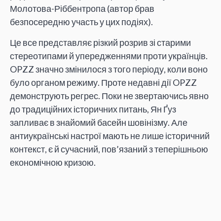
Молотова-Ріббентропа (автор брав
безпосередню участь у цих подіях).
Це все представляє різкий розрив зі старими
стереотипами й упередженнями проти українців.
OPZZ значно змінилося з того періоду, коли воно
було органом режиму. Проте недавні дії OPZZ
демонструють регрес. Поки не звертаючись явно
до традиційних історичних питань, Ян Ґуз
запливає в знайомий басейн шовінізму. Але
антиукраїнські настрої мають не лише історичний
контекст, є й сучасний, пов’язаний з теперішньою
економічною кризою.