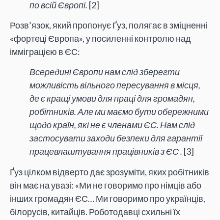
по всій Європі.
[2]
Розв’язок, який пропонує Ґуз, полягає в зміцненні
«фортеці Європа», у посиленні контролю над
імміграцією в ЄС:
Всередині Європи нам слід зберегти
можливість вільного пересування в місця,
де є кращі умови для праці для громадян,
робітників. Але ми маємо бути обережними
щодо країн, які не є членами ЄС. Нам слід
застосувати заходи безпеки для гарантії
працевлаштування працівників з ЄС .
[3]
Ґуз цілком відверто дає зрозуміти, яких робітників
він має на увазі: «Ми не говоримо про німців або
інших громадян ЄС… Ми говоримо про українців,
білорусів, китайців. Роботодавці схильні їх