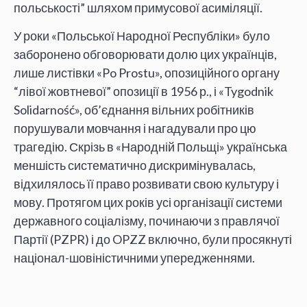
польськості” шляхом примусової асиміляції.
У роки «Польської Народної Республіки» було
заборонено обговорювати долю цих українців,
лише листівки «Po Prostu», опозиційного органу
“лівої жовтневої” опозиції в 1956 р., і «Tygodnik
Solidarność», об’єднання вільних робітників
порушували мовчання і нагадували про цю
трагедію. Скрізь в «Народній Польщі» українська
меншість систематично дискримінувалась,
відхилялось її право розвивати свою культуру і
мову. Протягом цих років усі організації системи
державного соціалізму, починаючи з правлячої
Партії (PZPR) і до OPZZ включно, були просякнуті
націонал-шовіністичними упередженнями.