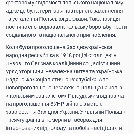
фактором у свідомості польського націоналізму –
адже це була територія повторного захоплення
та усталення Польської держави. Така позиція
постійно спотворювала польську боротьбу проти
соціального та національного пригноблення.
Коли була проголошена Західноукраїнська
народна республіка в 1918 році зі столицею у
Львові, то її визнав коаліційний соціалістичний
уряд Угорщини, незалежна Литва та Українська
Радянська Соціалістична Республіка. Але
новопроголошена незалежна Польща на чолі з
«польським соціалістом» Пілсудським відповіла
на проголошення ЗУНР війною з метою
завоювання Західної України. У «вільній Польщі»
тисячі українців померли в таборах для
інтернованих від голоду та побоїв – всі ці факти