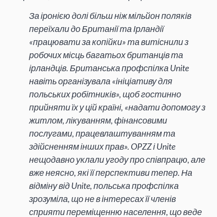
За іронією долі більш ніж мільйон поляків
переїхали до Британії та Ірландії
«працювати за копійки» та витіснили з
робочих місць багатьох британців та
ірландців. Британська профспілка Unite
навіть організувала «ініціативу для
польських робітників», щоб гостинно
прийняти їх у цій країні, «надати допомогу з
житлом, лікуванням, фінансовими
послугами, працевлаштуванням та
здійсненням інших прав». OPZZ і Unite
нещодавно уклали угоду про співпрацю, але
вже неясно, які її перспективи тепер. На
відміну від Unite, польська профспілка
зрозуміла, що не в інтересах її членів
сприяти переміщенню населення, що веде