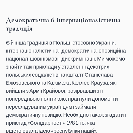
Демократична й інтернаціоналістична
традиція
Є й інша традиція в Польщі стосовно України,
інтернаціоналістична і демократична, опозиційна
націонал-шовінізмові і дискримінації. Ми можемо
знайти такі приклади у ставленні декотрих
польських соціалістів на кшталт Станіслава
Бжозовського та Кажімєжа Келлес-Крауза, які
вийшли з Армії Крайової, розірвавши з її
попередньою політикою, прагнули допомогти
переслідуваним українцям і займали
демократичну позицію. Необхідно також згадати і
приклад «Солідарності» 1981-го, яка
відстоювала ідею «республіки націй».