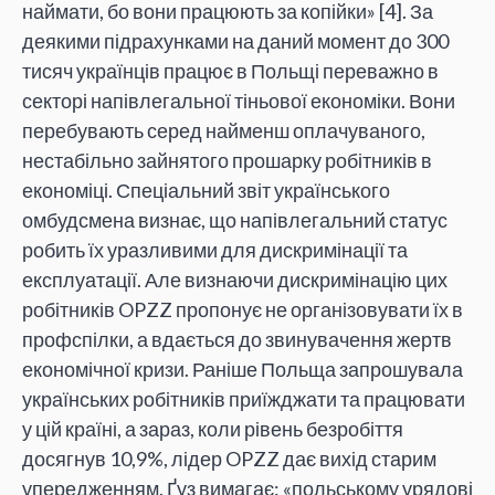
наймати, бо вони працюють за копійки» [4]. За
деякими підрахунками на даний момент до 300
тисяч українців працює в Польщі переважно в
секторі напівлегальної тіньової економіки. Вони
перебувають серед найменш оплачуваного,
нестабільно зайнятого прошарку робітників в
економіці. Спеціальний звіт українського
омбудсмена визнає, що напівлегальний статус
робить їх уразливими для дискримінації та
експлуатації. Але визнаючи дискримінацію цих
робітників OPZZ пропонує не організовувати їх в
профспілки, а вдається до звинувачення жертв
економічної кризи. Раніше Польща запрошувала
українських робітників приїжджати та працювати
у цій країні, а зараз, коли рівень безробіття
досягнув 10,9%, лідер OPZZ дає вихід старим
упередженням. Ґуз вимагає: «польському урядові