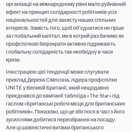
організації на міжнародному рівні мало руйнівний
ефект на принцип солідарності робітників усіх
національностей для захисту наших спільних
інтересів. Замість того, щоб об’єднатися не гірше
за глобальний капітал, ми в котрий раз бачимо як
профспілкові бюрократи активно підривають
глобальну солідарність так необхідну в часи
кризи.
Ілюстрацією цієї тенденції може слугувати
приклад Дерека Сімпсона, лідера профспілки
UNITE у Великій Британії, який нещодавно
приєднався до кампанії таблоїда «The Star» під
гаслом «Британські робочі місця для британських
робітників». Показово, що це збіглося в часі з його
зусиллями добитися переобрання на посаду.
Але ці шовіністичні витівки британського