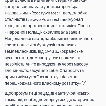
брала участь в нагнітанні істерії: «Polityka»,
контрольована заступником прем’єра
Раковським, «Rzeczywistość» твердолобих
сталіністів і «Slowo Powszechne», журнал
«соціально-прогресивних католиків». Преса
«Народної Польщі» схвалювала заяви
Національної партії, найбільш шовіністичного
крила польської буржуазії та великих
землевласників, від 1943 р.: «Українське
суспільство, демонструючи свою чи-то
незрілість, чи-то виродження через масову
злочинність, засудило себе. Слабкість та
примітивізм українського суспільства
перешкоджає його власному розвитку» [7].
Щоб зрозуміти ці рецидиви антиукраїнських
кампаній, необхідно звернутися до історичних
подій, що використовувались служками