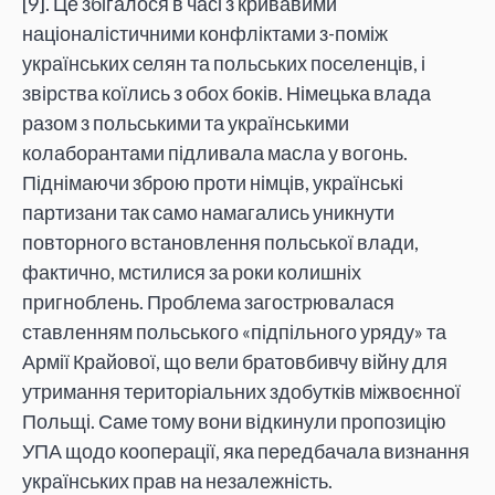
[9]. Це збігалося в часі з кривавими
націоналістичними конфліктами з-поміж
українських селян та польських поселенців, і
звірства коїлись з обох боків. Німецька влада
разом з польськими та українськими
колаборантами підливала масла у вогонь.
Піднімаючи зброю проти німців, українські
партизани так само намагались уникнути
повторного встановлення польської влади,
фактично, мстилися за роки колишніх
пригноблень. Проблема загострювалася
ставленням польського «підпільного уряду» та
Армії Крайової, що вели братовбивчу війну для
утримання територіальних здобутків міжвоєнної
Польщі. Саме тому вони відкинули пропозицію
УПА щодо кооперації, яка передбачала визнання
українських прав на незалежність.