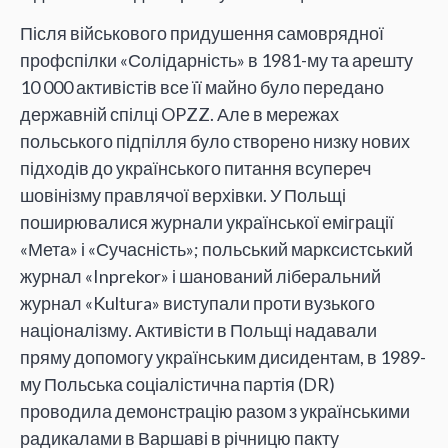
Після військового придушення самоврядної
профспілки «Солідарність» в 1981-му та арешту
10 000 активістів все її майно було передано
державній спілці OPZZ. Але в мережах
польського підпілля було створено низку нових
підходів до українського питання всупереч
шовінізму правлячої верхівки. У Польщі
поширювалися журнали української еміграції
«Мета» і «Сучасність»; польський марксистський
журнал «Inprekor» і шанований ліберальний
журнал «Kultura» виступали проти вузького
націоналізму. Активісти в Польщі надавали
пряму допомогу українським дисидентам, в 1989-
му Польська соціалістична партія (DR)
проводила демонстрацію разом з українськими
радикалами в Варшаві в річницю пакту