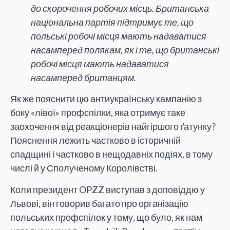
до скорочення робочих місць. Британська
національна партія підтримує те, що
польські робочі місця мають надаватися
насамперед полякам, як і те, що британські
робочі місця мають надаватися
насамперед британцям.
Як же пояснити цю антиукраїнську кампанію з
боку «лівої» профспілки, яка отримує таке
заохочення від реакціонерів найгіршого ґатунку?
Пояснення лежить частково в історичній
спадщині і частково в нещодавніх подіях, в тому
числі й у Сполученому Королівстві.
Коли президент OPZZ виступав з доповіддю у
Львові, він говорив багато про організацію
польських профспілок у тому, що було, як нам