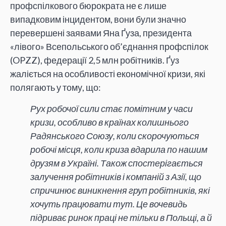
профспілкового бюрократа не є лише
випадковим інцидентом, вони були значно
перевершені заявами Яна Ґуза, президента
«лівого» Всепольського об’єднання профспілок
(OPZZ), федерації 2,5 млн робітників. Ґуз
жаліється на особливості економічної кризи, які
полягають у тому, що:
Рух робочої сили стає помітним у часи
кризи, особливо в країнах колишнього
Радянського Союзу, коли скорочуються
робочі місця, коли криза вдарила по нашим
друзям в Україні. Також спостерігається
залучення робітників і компаній з Азії, що
спричинює виникнення груп робітників, які
хочуть працювати тут. Це вочевидь
підриває ринок праці не тільки в Польщі, а й