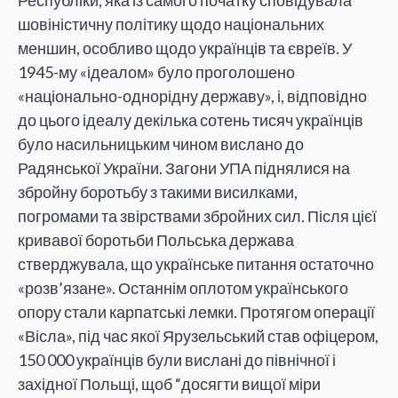
шовіністичну політику щодо національних
меншин, особливо щодо українців та євреїв. У
1945-му «ідеалом» було проголошено
«національно-однорідну державу», і, відповідно
до цього ідеалу декілька сотень тисяч українців
було насильницьким чином вислано до
Радянської України. Загони УПА піднялися на
збройну боротьбу з такими висилками,
погромами та звірствами збройних сил. Після цієї
кривавої боротьби Польська держава
стверджувала, що українське питання остаточно
«розв’язане». Останнім оплотом українського
опору стали карпатські лемки. Протягом операції
«Вісла», під час якої Ярузельський став офіцером,
150 000 українців були вислані до північної і
західної Польщі, щоб “досягти вищої міри