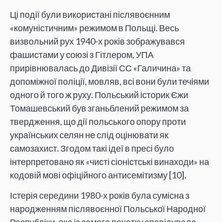
Ці події були використані післявоєнним
«комуністичним» режимом в Польщі. Весь
визвольний рух 1940-х років зображувався
фашистами у союзі з Гітлером, УПА
прирівнювалась до Дивізії СС «Галичина» та
допоміжної поліції, мовляв, всі вони були течіями
одного й того ж руху. Польський історик Єжи
Томашевський був зганьблений режимом за
твердження, що дії польського опору проти
українських селян не слід оцінювати як
самозахист. Згодом такі ідеї в пресі було
інтерпретовано як «чисті сіоністські винаходи» на
кодовій мові офіційного антисемітизму [10].
Істерія середини 1980-х років була сумісна з
народженням післявоєнної Польської Народної
Республіки, яка із самого початку сповідувала