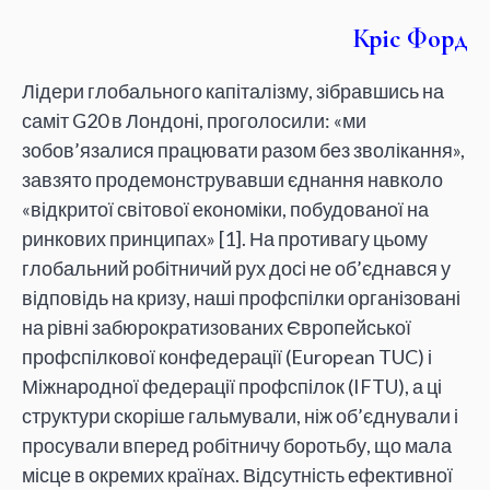
Кріс Форд
Лідери глобального капіталізму, зібравшись на
саміт G20 в Лондоні, проголосили: «ми
зобов’язалися працювати разом без зволікання»,
завзято продемонструвавши єднання навколо
«відкритої світової економіки, побудованої на
ринкових принципах» [1]. На противагу цьому
глобальний робітничий рух досі не об’єднався у
відповідь на кризу, наші профспілки організовані
на рівні забюрократизованих Європейської
профспілкової конфедерації (European TUC) і
Міжнародної федерації профспілок (IFTU), а ці
структури скоріше гальмували, ніж об’єднували і
просували вперед робітничу боротьбу, що мала
місце в окремих країнах. Відсутність ефективної