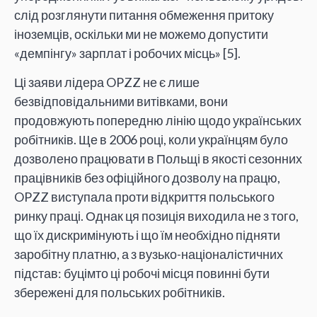
слід розглянути питання обмеження притоку
іноземців, оскільки ми не можемо допустити
«демпінгу» зарплат і робочих місць» [5].
Ці заяви лідера OPZZ не є лише
безвідповідальними витівками, вони
продовжують попередню лінію щодо українських
робітників. Ще в 2006 році, коли українцям було
дозволено працювати в Польщі в якості сезонних
працівників без офіційного дозволу на працю,
OPZZ виступала проти відкриття польського
ринку праці. Однак ця позиція виходила не з того,
що їх дискримінують і що їм необхідно підняти
заробітну платню, а з вузько-націоналістичних
підстав: буцімто ці робочі місця повинні бути
збережені для польських робітників.