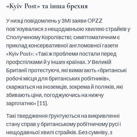
«Kyiv Post» та інша брехня
У низці повідомлень у ЗМІ заяви OPZZ
пов’язувалися з нещодавньою хвилею страйків у
Сполученому Королівстві; симптоматичним є
приклад консервативної англомовної газети
«Kyiv Post»: «Такі ж проблеми постали перед
профспілками й у інших країнах. У Великій
Британії протестуючі, які вимагають «британські
робочі місця для британських робітників»,
скаржаться на іноземців, зокрема й поляків, які
збивають ціни, погоджуючись на нижчу
зарплатню» [11].
Такі твердження ґрунтуються на викривленні
стану справ у британському робітничому русі і
нещодавньої хвилі страйків. Без сумніву, з