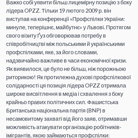
Важко собі уявити більш лицемірну позицію з боку
лідера OPZZ. Тільки 19 лютого 2009 р. він
виступав на конференції «Профспілки України:
минуле, теперішнє, майбутнє» у Львові. Протягом
свого візиту Ґуз обговорював потребу в
співробітництві між польськими й українськими
профспілками, яке, за його словами,
надзвичайно важливе в часи економічної кризи.
Як виявилося, це було не більш, ніж порожньою
риторикою! Як протилежна духові профспілкової
солідарності ця позиція лідера OPZZ отримала
широке висвітлення в медіа і схвалення з боку
крайньо правих політичних сил. Фашистська
Британська національна партія (BNP) в
несамовитому захваті від його заяв, отримавши
можливість атакувати організацію робітників-
імігрантів, якою займаються профспілки: