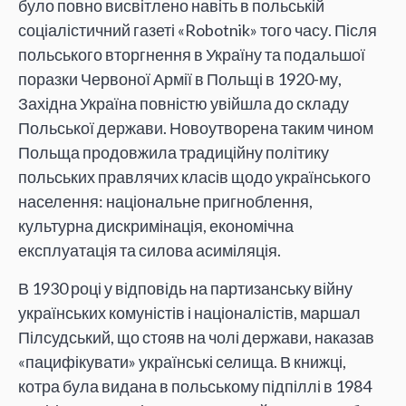
було повно висвітлено навіть в польській
соціалістичний газеті «Robotnik» того часу. Після
польського вторгнення в Україну та подальшої
поразки Червоної Армії в Польщі в 1920-му,
Західна Україна повністю увійшла до складу
Польської держави. Новоутворена таким чином
Польща продовжила традиційну політику
польських правлячих класів щодо українського
населення: національне пригноблення,
культурна дискримінація, економічна
експлуатація та силова асиміляція.
В 1930 році у відповідь на партизанську війну
українських комуністів і націоналістів, маршал
Пілсудський, що стояв на чолі держави, наказав
«пацифікувати» українські селища. В книжці,
котра була видана в польському підпіллі в 1984