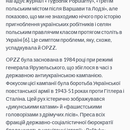
нагадує журнал «Tygodnik Popularny», «третім
польським містом після Варшави та Лодзі», але
показово, що ми не знаходимо нічого про історію
пригноблення українських робітників і селян
польським правлячим класом протягом століть в
Україні [6]. Це симптом проблеми, яку, схоже,
успадкувала й OPZZ.
OPZZ була заснована в 1984 році при режимі
генерала Ярузельського, що збіглося в часі з
державною антиукраїнською кампанією.
Фокусом цієї кампанії була боротьба Української
повстанської армії в 1943-51 роках проти Гітлера і
Сталіна. Цей рух істерично зображувався
«дикунськими катами» й «фашистськими
головорізами з дрімучих лісів». Преса всіх
фракцій державно-соціалістичної бюрократії