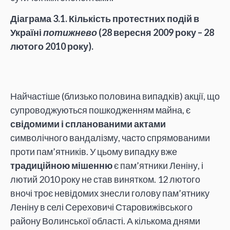
Діаграма 3.1. Кількість протестних подій в
Україні
потижнево
(28 вересня 2009 року – 28
лютого 2010 року).
Найчастіше (близько половина випадків) акції, що
супроводжуються пошкодженням майна, є
свідомими і спланованими актами
символічного вандалізму, часто спрямованими
проти пам’ятників. У цьому випадку вже
традиційною мішенню
є пам’ятники Леніну, і
лютий 2010 року не став винятком. 12 лютого
вночі троє невідомих знесли голову пам’ятнику
Леніну в селі Сереховичі Старовижівського
району Волинської області. А кількома днями