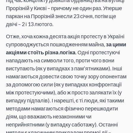
Прорізній у Києві – причому не один раз. Уперше
паркан на Прорізній знесли 23 січня, потім ще
двічі – 2 і 13 лютого.
Отже, хоча кожна десята акція протесту в Україні
супроводжується пошкодженням майна,
за цими
акціями стоїть різна логіка
. Одні протестуючі
нападають на символи того, проти чого вони
виступають (як у випадках з пам’ятниками). Інші
намагаються довести свою точку зору опонентам
за допомогою сили (як у випадках конфронтації
між протестуючими), або ж просто залякати їх (у
випадку підпалів). І нарешті, є ті люди, які такими
методами намагаються фізично перешкодити
діям, що вважають незаконними чи
неприйнятними (у випадку саботажу). Останні
методи є класичним прикладом прямої дії –