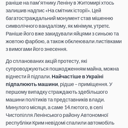
раніше на пам’ятнику Леніну в Житомирі хтось
залишив надпис «На смітник історії». Цей
багатостраждальний монумент став мішенню
символічного вандалізму, як мінімум, утретє.
Раніше його вже закидували яйцями з синьою та
жовтою фарбою, а також обклеювали листівками
з вимогами його знесення.
До спланованих акцій протесту, які
супроводжуються пошкодженням майна, можна
віднести й підпали.
Найчастіше в Україні
підпалюють машини
, рідше – приміщення. У
першому випадку страждають здебільшого
машини політиків та представників влади.
Минулого місяця, а саме 14 лютого, в селі
Чистопілля Ленінського району Автономної
республіки Крим невідомі спалили автомобіль