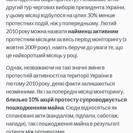
другий тур чергових виборів президента України,
у цьому місяці відбулося на цілих 30% менше
протестних подій, ніж у попередньому. Лютий
2010 року можна назвати
найменш активним
протестним місяцем за весь період моніторингу (з
жовтня 2009 року), навіть беручи до уваги те, що
це найкоротший місяць у році.
Однак, незважаючи на такі значні зміни в
протестній активності на території України в
лютому 2010 року, деякі факти залишаються
незмінними. Як і за попередні місяці моніторингу,
близько 10% акцій протесту супроводжується
пошкодженням майна
. Сюди відносяться як
сплановані акти (вандалізм, підпали, саботаж,
напади), так і пошкодження майна в результаті
сутичок між опонентами.