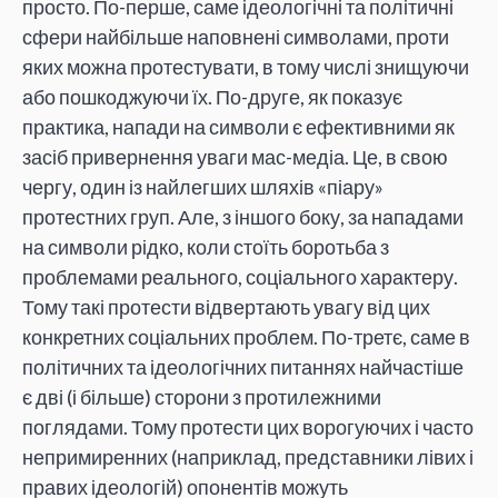
просто. По-перше, саме ідеологічні та політичні
сфери найбільше наповнені символами, проти
яких можна протестувати, в тому числі знищуючи
або пошкоджуючи їх. По-друге, як показує
практика, напади на символи є ефективними як
засіб привернення уваги мас-медіа. Це, в свою
чергу, один із найлегших шляхів «піару»
протестних груп. Але, з іншого боку, за нападами
на символи рідко, коли стоїть боротьба з
проблемами реального, соціального характеру.
Тому такі протести відвертають увагу від цих
конкретних соціальних проблем. По-третє, саме в
політичних та ідеологічних питаннях найчастіше
є дві (і більше) сторони з протилежними
поглядами. Тому протести цих ворогуючих і часто
непримиренних (наприклад, представники лівих і
правих ідеологій) опонентів можуть