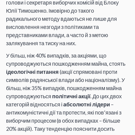
голови і секретаря виборчих комісій від Блоку
Юлії Тимошенко. Імовірно до такого
радикального методу вдаються не лише для
висловлення незгоди з політиками та
представниками влади, а часто й з метою
залякування та тиску на них.
У більш, ніж 40% випадків, за акціями, що
супроводжуються пошкодженням майна, стоять
ідеологічні питання
(акції спрямовані проти
символів радянської влади або націоналізму). У
більш, ніж 35% випадків, пошкодженням майна
супроводжуються
політичні акції
. До цих двох
категорій відносяться і
абсолютні лідери
–
антикомуністичні дії та протести, які пов’язані з
виборчим процесом (в обох випадках – більше
20% акцій). Таку тенденцію пояснити досить