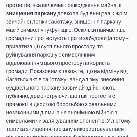
протестів, яка включає пошкодження майна, є
знищення паркану
довкола будівництва. Окрім
звичайної логіки саботажу, знищення паркану
має й символічну функцію. Оскільки найчастіше
громадяни протестують проти забудови (а тому –
приватизації) суспільного простору, то
руйнування паркану є символічним
відвоюванням цього простору на користь
громади. Показовим є також те, що на відміну від
багатьох актів саботажу і вандалізму, знесення
будівельного паркану зазвичай здійснюють
публічно, демонструючи, що такі протести є
прямою і відкритою боротьбою з реальними
незаконними діями, а не анонімною війною з
символами чи залякуванням опонентів. У лютому
тактика знищення паркану використовувалася
під час конфлікту довкола будівництва на вулиці