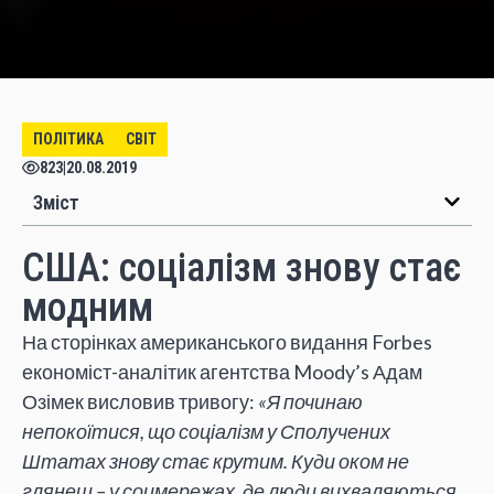
ПОЛІТИКА
СВІТ
823
|
20.08.2019
Зміст
США: соціалізм знову стає
модним
На сторінках американського видання Forbes
економіст-аналітик агентства Moody’s Адам
Озімек висловив тривогу:
«Я починаю
непокоїтися, що соціалізм у Сполучених
Штатах знову стає крутим. Куди оком не
глянеш – у соцмережах, де люди вихваляються,