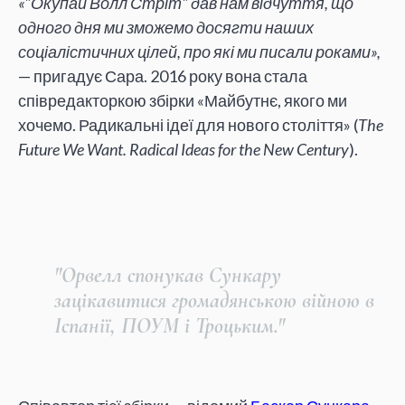
«"Окупай Волл Стріт" дав нам відчуття, що
одного дня ми зможемо досягти наших
соціалістичних цілей, про які ми писали роками»,
— пригадує Сара. 2016 року вона стала
співредакторкою збірки «Майбутнє, якого ми
хочемо. Радикальні ідеї для нового століття» (
The
Future We Want. Radical Ideas for the New Century
).
"Орвелл спонукав Сункару
зацікавитися громадянською війною в
Іспанії, ПОУМ і Троцьким."