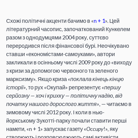
Схожі політичні акценти бачимо в «
n + 1
». Цей
літературний часопис, започаткований Кункелем
разом з однодумцями 2004 року, суттєво
переродився після фінансової бурі. Неочікувано
ставши «економістами-самоуками», автори
закликали в осінньому числі 2009 року до «виходу
з кризи за допомогою червоного та зеленого
марксизму». Якщо криза
«поклала кінець кінцю
історії»
, то рух «Окупай» репрезентує
«першу
серйозну — хоч і крихку — політичну надію, від
початку нашого дорослого життя»
, — читаємо в
зимовому числі 2012 року. І коли в нью-
йоркському Зукотті-парку почали ставити перші
намети, «n + 1» запускає газету «
Occupy
!», яку
створюють і розповсюджують самі активісти.