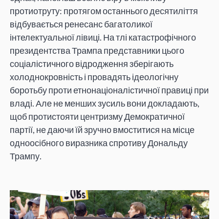
протиотруту: протягом останнього десятиліття
відбувається ренесанс багатоликої
інтелектуальної лівиці. На тлі катастрофічного
президентства Трампа представники цього
соціалістичного відродження зберігають
холоднокровність і провадять ідеологічну
боротьбу проти етнонаціоналістичної правиці при
владі. Але не менших зусиль вони докладають,
щоб протистояти центризму Демократичної
партії, не даючи їй зручно вмоститися на місце
одноосібного виразника спротиву Дональду
Трампу.