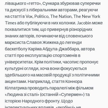
лівацького «гетто», Сункара збурював суперечки
та дискусії з ліберальними авторами, реагуючи
на статті в Vox, Politico, The Nation, The New York
Times або публікуючи в них колонки. Jacobin може
похвалитися тим, що привернув різнорідних
знаних авторів, починаючи від словенського
марксиста Славоя Жижека до легенди
баскетболу Каріма Абдула-Джаббара, автора
статті про експлуатацію спортсменів в
університетах. Крім політики, часопис пропонує
культурні огляди, хоча вони фокусуються
здебільшого на масовій продукції з політичними
акцентами. Наприклад, стаття Коннора
Кілпатрика проводить паралелі між фільмом
«Людина зі сталі» (останній «Супермен») та
історією Народного фронту. Щодо
інтелектуальних впливів, «якобінці» не