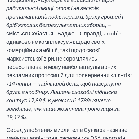
радикальної лівиці, отож і не засвоїв
притаманних їй кодів поразки, браку грошей і
дріб’язкових безрезультатних зборів»,
—
сміється Себастьян Баджен. Справді, Jacobin
однаково не комплексує як щодо своїх
комерційних амбіцій, так і щодо своєї
марксистської віри, не соромлячись
перехоплювати мову найбільш вульгарних
рекламних пропозицій для привернення клієнтів:
«14 липня — найліпший день, щоб навернути
друга в якобінця. Лишень сьогодні підписка
коштує 17,89 $. Кумекаєш? 1789! Значно
вигідніше, ніж наша жовтнева пропозиція за
19,17 $».
Серед улюблених мислителів Сункара називає
Майкла Гаррінгтона, засновника DSA, якого він