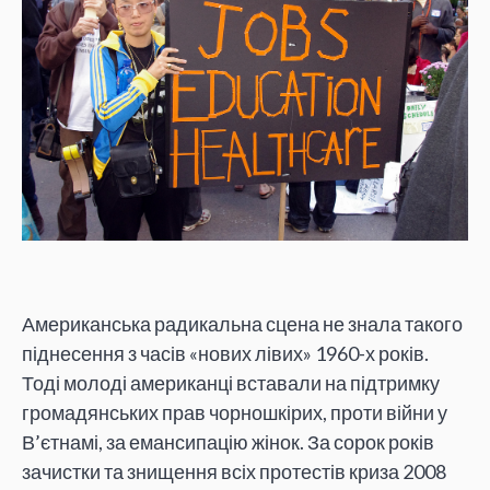
Американська радикальна сцена не знала такого
піднесення з часів «нових лівих» 1960-х років.
Тоді молоді американці вставали на підтримку
громадянських прав чорношкірих, проти війни у
В’єтнамі, за емансипацію жінок. За сорок років
зачистки та знищення всіх протестів криза 2008