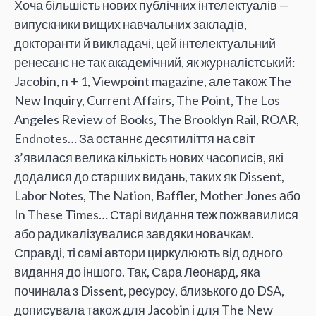
Хоча більшість нових публічних інтелектуалів —
випускники вищих навчальних закладів,
докторанти й викладачі, цей інтелектуальний
ренесанс не так академічний, як журналістський:
Jacobin, n + 1, Viewpoint magazine, але також The
New Inquiry, Current Affairs, The Point, The Los
Angeles Review of Books, The Brooklyn Rail, ROAR,
Endnotes… За останнє десятиліття на світ
з’явилася велика кількість нових часописів, які
додалися до старших видань, таких як Dissent,
Labor Notes, The Nation, Baffler, Mother Jones або
In These Times… Старі видання теж пожвавилися
або радикалізувалися завдяки новачкам.
Справді, ті самі автори циркулюють від одного
видання до іншого. Так, Сара Леонард, яка
починала з Dissent, ресурсу, близького до DSA,
дописувала також для Jacobin і для The New