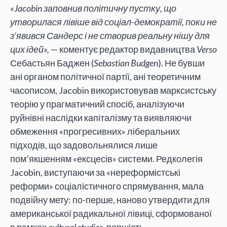
«Jacobin заповнив політичну пустку, що
утворилася лівіше від соціал-демократії, поки не
з’явився Сандерс і не створив реальну нішу для
цих ідей»,
— коментує редактор видавництва
Verso
Себастьян Баджен (
Sebastian Budgen
). Не бувши
ані органом політичної партії, ані теоретичним
часописом, Jacobin використовував марксистську
теорію у прагматичний спосіб, аналізуючи
руйнівні наслідки капіталізму та виявляючи
обмеження «прогресивних» ліберальних
підходів, що задовольнялися лише
пом’якшенням «ексцесів» системи. Редколегія
Jacobin, виступаючи за «нереформістські
реформи» соціалістичного спрямування, мала
подвійну мету: по-перше, наново утвердити для
американської радикальної лівиці, сформованої