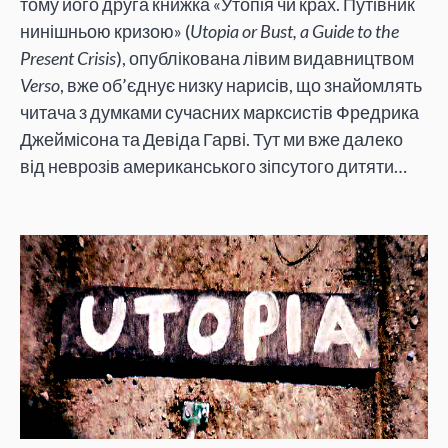
тому його друга книжка «Утопія чи крах. Путівник
нинішньою кризою» (
Utopia or Bust, a Guide to the
Present Crisis
), опублікована лівим видавництвом
Verso
, вже об’єднує низку нарисів, що знайомлять
читача з думками сучасних марксистів Фредрика
Джеймісона та Девіда Гарві. Тут ми вже далеко
від неврозів американського зіпсутого дитяти…