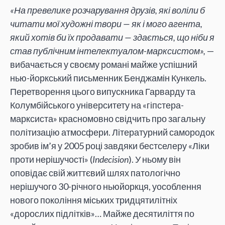
«На превелике розчарування друзів, які воліли б
читати мої художні твори — як і мого агента,
який хотів би їх продавати — здається, що ніби я
став публічним інтелектуалом-марксистом»,
—
вибачається у своєму романі майже успішний
нью-йоркський письменник Бенджамін Кункель.
Перетворення цього випускника Гарварду та
Колумбійського університету на «гіпстера-
марксиста» красномовно свідчить про загальну
політизацію атмосфери. Літературний самородок
зробив ім’я у 2005 році завдяки бестселеру «Ліки
проти нерішучості» (
Indecision
). У ньому він
оповідає свій життєвий шлях патологічно
нерішучого 30-річного ньюйоркця, уособлення
нового покоління міських тридцятилітніх
«дорослих підлітків»… Майже десятиліття по