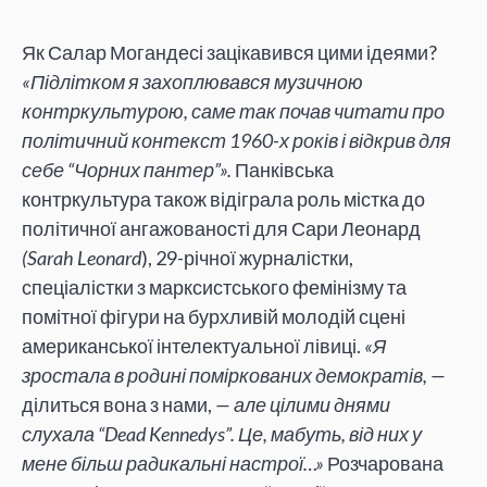
Як Салар Могандесі зацікавився цими ідеями?
«Підлітком я захоплювався музичною
контркультурою, саме так почав читати про
політичний контекст 1960-х років і відкрив для
себе “Чорних пантер”».
Панківська
контркультура також відіграла роль містка до
політичної ангажованості для Сари Леонард
(Sarah Leonard
), 29-річної журналістки,
спеціалістки з марксистського фемінізму та
помітної фігури на бурхливій молодій сцені
американської інтелектуальної лівиці.
«Я
зростала в родині поміркованих демократів, —
ділиться вона з нами,
— але цілими днями
слухала “Dead Kennedys”. Це, мабуть, від них у
мене більш радикальні настрої…»
Розчарована