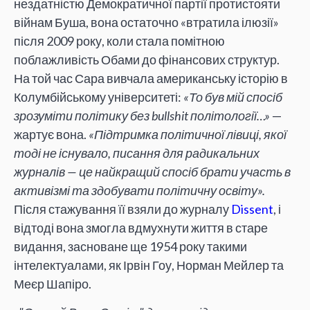
нездатністю Демократичної партії протистояти
війнам Буша, вона остаточно «втратила ілюзії»
після 2009 року, коли стала помітною
поблажливість Обами до фінансових структур.
На той час Сара вивчала американську історію в
Колумбійському університеті:
«То був мій спосіб
зрозуміти політику без bullshit політології…»
—
жартує вона.
«Підтримка політичної лівиці, якої
тоді не існувало, писання для радикальних
журналів — це найкращий спосіб брати участь в
активізмі та здобувати політичну освіту».
Після стажування її взяли до журналу
Dissent
, і
відтоді вона змогла вдмухнути життя в старе
видання, засноване ще 1954 року такими
інтелектуалами, як Ірвін Гоу, Норман Мейлер та
Меєр Шапіро.