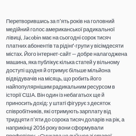
Перетворившись за п’ять років на головний
медійний голос американської радикальної
лівиці, Jacobin має на сьогодні сорок тисяч
платних абонентів та рідінґ-групи у вісімдесяти
містах. Його інтернет-сайт — добре налагоджена
машина, яка публікує кілька статей у вільному
доступі щодня й отримує більше мільйона
відвідувачів на місяць, що робить його
найпопулярнішим радикальним ресурсом в
історії США. Він один із небагатьох ще й
приносить дохід: у штаті фігурує з десяток
співробітників, які отримують зарплату від
тридцяти п’яти до сорока тисяч доларів на рік, а
наприкінці 2016 року вони сформували
профспілку.
«Сункара не вийшов зі старої