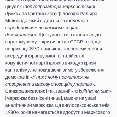
цінує як
«популяризатора марксистської
думки»
, та британського філософа Ральфа
Мілібенда, який є для нього
«золотою
серединою між ленінізмом і соціал-
демократією»
. Ще з увагою він ставиться до
єврокомунізму — критичної до СРСР течії, що
наприкінці 1970-х виникла з переосмислення
всередині французької та італійської
комуністичної партії шляхів виходу з кризи
капіталізму, не покидаючи вимогу збереження
демократії:
«У них є чому повчитися, як
створювати масову опозиційну партію»
…
Санкара вихваляє і так званий
«no bullshit marxism»
[марксизм без нісенітниць], маючи на увазі
аналітичний марксизм. Ця англосаксонська течія
1980-х років намагається видобути з Марксового