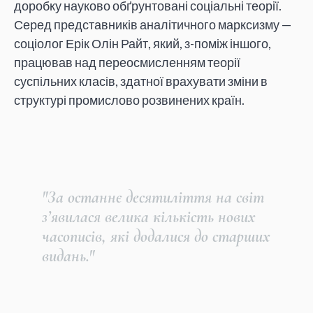
доробку науково обґрунтовані соціальні теорії.
Серед представників аналітичного марксизму —
соціолог Ерік Олін Райт, який, з-поміж іншого,
працював над переосмисленням теорії
суспільних класів, здатної врахувати зміни в
структурі промислово розвинених країн.
"За останнє десятиліття на світ
з’явилася велика кількість нових
часописів, які додалися до старших
видань."