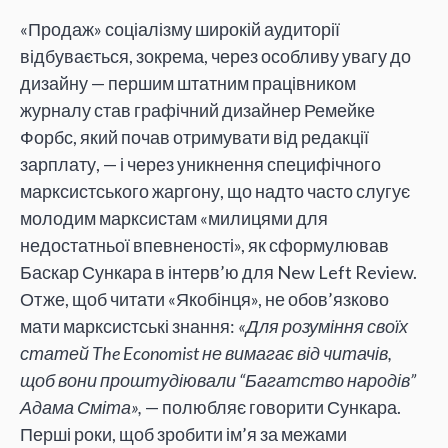
«Продаж» соціалізму широкій аудиторії
відбувається, зокрема, через особливу увагу до
дизайну — першим штатним працівником
журналу став графічний дизайнер Ремейке
Форбс, який почав отримувати від редакції
зарплату, — і через уникнення специфічного
марксистського жаргону, що надто часто слугує
молодим марксистам «милицями для
недостатньої впевненості», як сформулював
Баскар Сункара в інтерв’ю для
New Left Review.
Отже, щоб читати «Якобінця», не обов’язково
мати марксистські знання:
«Для розуміння своїх
статей The Economist не вимагає від читачів,
щоб вони проштудіювали “Багатство народів”
Адама Сміта»,
— полюбляє говорити Сункара.
Перші роки, щоб зробити ім’я за межами