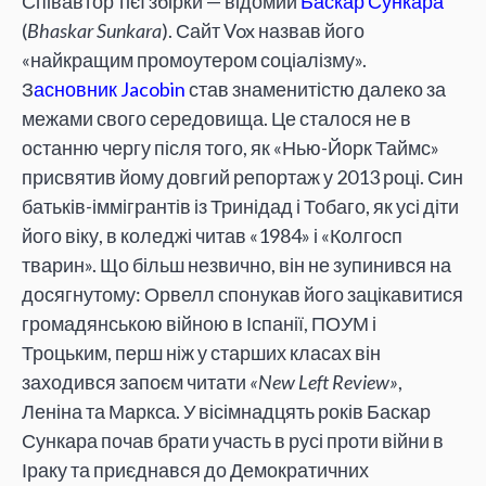
Співавтор тієї збірки — відомий
Баскар Сункара
(
Bhaskar Sunkara
). Сайт Vox назвав його
«найкращим промоутером соціалізму».
З
асновник Jacobin
став знаменитістю далеко за
межами свого середовища. Це сталося не в
останню чергу після того, як «Нью-Йорк Таймс»
присвятив йому довгий репортаж у 2013 році. Син
батьків-іммігрантів із Тринідад і Тобаго, як усі діти
його віку, в коледжі читав «1984» і «Колгосп
тварин». Що більш незвично, він не зупинився на
досягнутому: Орвелл спонукав його зацікавитися
громадянською війною в Іспанії, ПОУМ і
Троцьким, перш ніж у старших класах він
заходився запоєм читати
«New Left Review»
,
Леніна та Маркса. У вісімнадцять років Баскар
Сункара почав брати участь в русі проти війни в
Іраку та приєднався до Демократичних