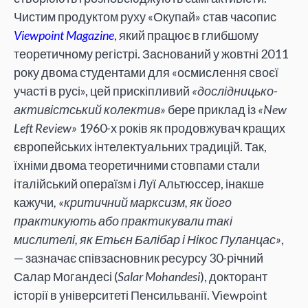
Чистим продуктом руху «Окупай» став часопис
Viewpoint Magazine
, який працює в глибшому
теоретичному регістрі. Заснований у жовтні 2011
року двома студентами для «осмислення своєї
участі в русі», цей прискіпливий
«дослідницько-
активістський колектив»
бере приклад із
«New
Left Review»
1960-х років як продовжувач кращих
європейських інтелектуальних традицій. Так,
їхніми двома теоретичними стовпами стали
італійський операїзм і Луї Альтюссер, інакше
кажучи
, «критичний марксизм, як його
практикують або практикували такі
мислителі, як Етьєн Балібар і Нікос Пуланцас»
,
— зазначає співзасновник ресурсу 30-річний
Салар Могандесі (
Salar Mohandesi
), докторант
історії в університеті Пенсильванії. Viewpoint