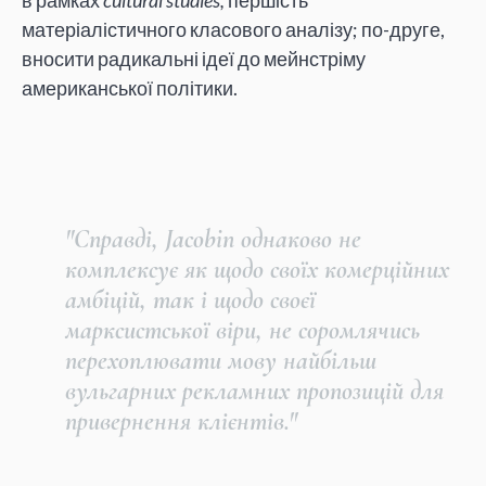
в рамках
cultural studies,
першість
матеріалістичного класового аналізу; по-друге,
вносити радикальні ідеї до мейнстріму
американської політики.
"Справді, Jacobin однаково не
комплексує як щодо своїх комерційних
амбіцій, так і щодо своєї
марксистської віри, не соромлячись
перехоплювати мову найбільш
вульгарних рекламних пропозицій для
привернення клієнтів."