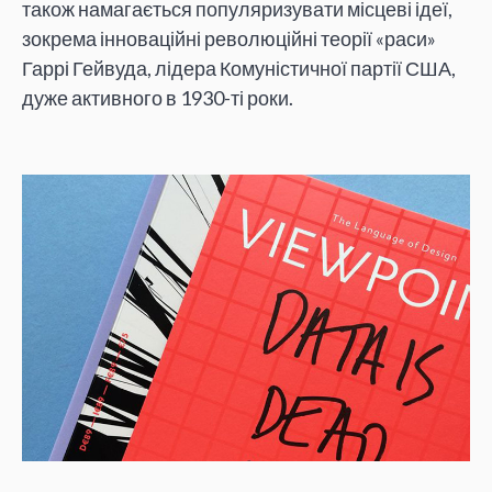
також намагається популяризувати місцеві ідеї,
зокрема інноваційні революційні теорії «раси»
Гаррі Гейвуда, лідера Комуністичної партії США,
дуже активного в 1930-ті роки.