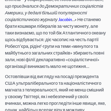
що приєдналися до Демократичних соціалістів
Америки, у дедалі більшій популярності
соціалістичного журналу
Jacobin
…»
Не станемо
брати кошмари лібералів за чисту монету, але
таки визнаємо, що по той бік Атлантичного океану
щось відбувається: діє часопис на честь партії
Робесп’єра, рідінґ-групи на теми «минулого та
майбутнього загальних страйків» збирають повні
зали, нові філії декларативно «соціалістичної»
організації виникають мало не щотижня…
Остовпівши від вигляду на посаді президента
США ультраліберального та націоналістичного
магната з телереальності, який не менш смішний
у своєму Твіттері, як і небезпечний у своїх
вчинках, можна легко прогледіти інше явище, яке,
однак, найбільш вселяє віру в можливу