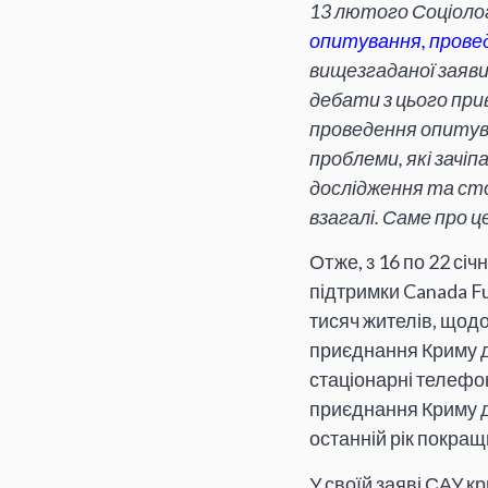
13 лютого Соціолог
опитування, прове
вищезгаданої заяви
дебати з цього при
проведення опитув
проблеми, які зачіп
дослідження та ст
взагалі. Саме про ц
Отже, з 16 по 22 сі
підтримки Canada Fu
тисяч жителів, щодо
приєднання Криму д
стаціонарні телефон
приєднання Криму д
останній рік покращ
У своїй заяві САУ кр