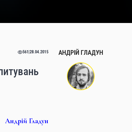
АНДРІЙ ГЛАДУН
561
|
28.04.2015
опитувань
Андрій Гладун