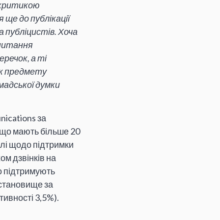
 критикою
 ще до публікації
а публіцистів. Хоча
 питання
речок, а ті
як предмету
мадської думки
ications за
, що мають більше 20
слі щодо підтримки
м дзвінків на
що підтримують
 становище за
ивності 3,5%).