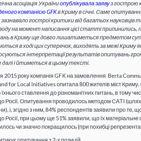
ічна асоціація України
опублікувала заяву
з гострою
деного компанією GFK
в Криму в січні. Саме опитування
 зазнавало гострої критики від багатьох науковців т
воду на момент написання цієї статті припинились,
ань в Криму ще довго лишатиметься предметом супе
аються в ході цих суперечок, виходять за межі Криму 
осуються інтерпретації результатів опитувань гро
е далі і йтиметься в цьому тексті.
чня 2015 року компанія GFK на замовлення Berta Commun
nd for Local Initiatives опитала 800 жителів міст Криму
 їхнього ставлення до різноманітних питань, в тому чи
о Росії. Опитування проводилось методом СATI (шляхо
и), і, згідно з ним, 84% респондентів заявили про те, 
о Росії, при цьому ще 51% заявили, що їх матеріальне
илось чи значно покращилось (при похибці репрезентат
итикує опитування з 2-х позицій.