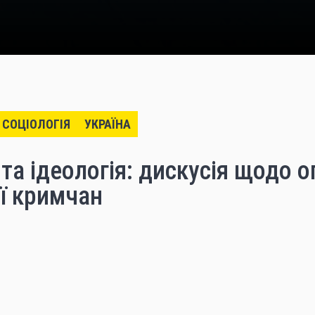
СОЦІОЛОГІЯ
УКРАЇНА
 та ідеологія: дискусія щодо 
ї кримчан