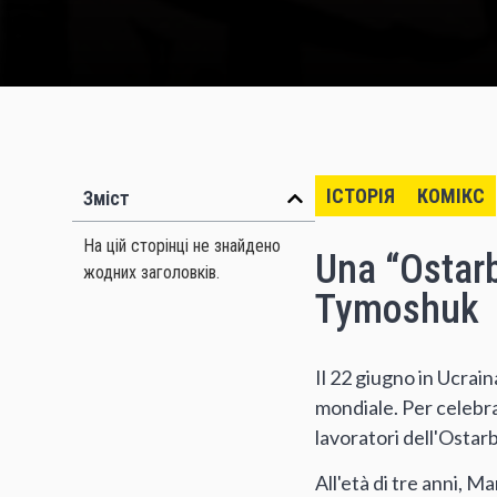
ІСТОРІЯ
КОМІКС
Зміст
На цій сторінці не знайдено
Una “Ostarbe
жодних заголовків.
Tymoshuk
Il 22 giugno in Ucrain
mondiale. Per celebra
lavoratori dell'Osta
All'età di tre anni, M