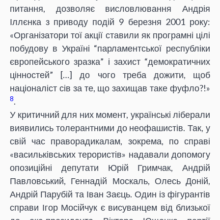
питання, дозволяє висловлювання Андрія
Іллєнка з приводу подій 9 березня 2001 року:
«Організатори тої акції ставили як програмні цілі
побудову в Україні “парламентської республіки
європейського зразка” і захист “демократичних
цінностей” […] до чого треба дожити, щоб
націоналіст сів за те, що захищав таке фуфло?!»
8
.
У критичний для них момент, українські ліберали
виявились толерантними до неофашистів. Так, у
свій час праворадикалам, зокрема, по справі
«васильківських терористів» надавали допомогу
опозиційні депутати Юрій Гримчак, Андрій
Павловський, Геннадій Москаль, Олесь Доній,
Андрій Парубій та Іван Заєць. Один із фігурантів
справи Ігор Мосійчук є висуванцем від близької