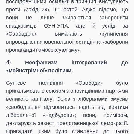
послідовнішими, оскільки в принципі виступають
проти «західних» цінностей. Адже відомо, що
вони не лише збираються заборонити
спадкоємців ОУН-УПА, але й услід за
«Свободою» вимагають «зупинення
впровадження ювенальної юстиції» та «заборони
пропаганди гомосексуалізму».
4) Неофашизм інтегрований до
«мейнстрімної» політики.
Суттєве полівіння «Свободи» було
пригальмоване союзом з опозиційними партіями
великого капіталу. Союз з лібералами змусив
«свободівців» відмовитись навіть від критики
ліберальної «надбудови»; вони, приміром,
декларують захист представницької демократії.
Пригадати, яким було ставлення до цього