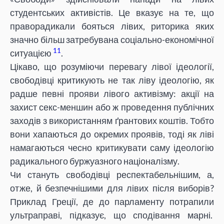
студентських активістів. Це вказує на те, що
праворадикали бояться лівих, риторика яких
значно більш затребувана соціально-економічної
11
ситуацією
.
Цікаво, що розуміючи перевагу лівої ідеології,
свободівці критикують не так ліву ідеологію, як
радше певні прояви лівого активізму: акції на
захист секс-меншин або ж проведення публічних
заходів з використанням ґрантових коштів. Тобто
вони хапаються до окремих проявів, тоді як ліві
намагаються чесно критикувати саму ідеологію
радикального буржуазного націоналізму.
Чи стануть свободівці респектабельнішим, а,
отже, й безпечнішими для лівих після виборів?
Приклад Греції, де до парламенту потрапили
ультраправі, підказує, що сподівання марні.