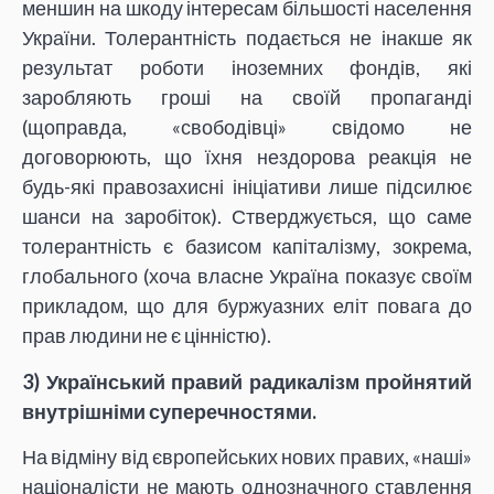
меншин на шкоду інтересам більшості населення
України. Толерантність подається не інакше як
результат роботи іноземних фондів, які
заробляють гроші на своїй пропаганді
(щоправда, «свободівці» свідомо не
договорюють, що їхня нездорова реакція не
будь-які правозахисні ініціативи лише підсилює
шанси на заробіток). Стверджується, що саме
толерантність є базисом капіталізму, зокрема,
глобального (хоча власне Україна показує своїм
прикладом, що для буржуазних еліт повага до
прав людини не є цінністю).
3) Український правий радикалізм пройнятий
внутрішніми суперечностями.
На відміну від європейських нових правих, «наші»
націоналісти не мають однозначного ставлення