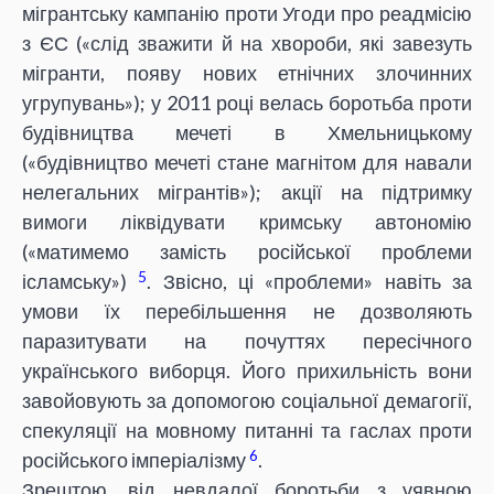
мігрантську кампанію проти Угоди про реадмісію
з ЄС («слід зважити й на хвороби, які завезуть
мігранти, появу нових етнічних злочинних
угрупувань»); у 2011 році велась боротьба проти
будівництва мечеті в Хмельницькому
(«будівництво мечеті стане магнітом для навали
нелегальних мігрантів»); акції на підтримку
вимоги ліквідувати кримську автономію
(«матимемо замість російської проблеми
5
ісламську»)
. Звісно, ці «проблеми» навіть за
умови їх перебільшення не дозволяють
паразитувати на почуттях пересічного
українського виборця. Його прихильність вони
завойовують за допомогою соціальної демагогії,
спекуляції на мовному питанні та гаслах проти
6
російського імперіалізму
.
Зрештою, від невдалої боротьби з уявною