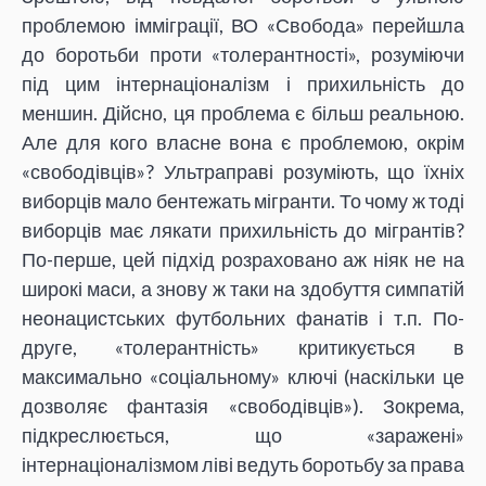
проблемою імміграції, ВО «Свобода» перейшла
до боротьби проти «толерантності», розуміючи
під цим інтернаціоналізм і прихильність до
меншин. Дійсно, ця проблема є більш реальною.
Але для кого власне вона є проблемою, окрім
«свободівців»? Ультраправі розуміють, що їхніх
виборців мало бентежать мігранти. То чому ж тоді
виборців має лякати прихильність до мігрантів?
По-перше, цей підхід розраховано аж ніяк не на
широкі маси, а знову ж таки на здобуття симпатій
неонацистських футбольних фанатів і т.п. По-
друге, «толерантність» критикується в
максимально «соціальному» ключі (наскільки це
дозволяє фантазія «свободівців»). Зокрема,
підкреслюється, що «заражені»
інтернаціоналізмом ліві ведуть боротьбу за права