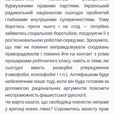
буржуазними правими партіями. Український
радикальний націоналізм сьогодні пройнятий
глибокими внутрішніми суперечностями. Тому
боротись проти нього і не слід — потрібно
займатись соціальною боротьбою, поєднуючи її з
роз’яснювальною роботою серед мас. Зрозуміло,
що ліві не повинні виправдовувати сподівань
праворадикалів і повинні йти на контакт з усіма
прошарками робітничого класу, навіть із тими, які
сьогодні мають реакційні упередження
(гомофобні, ксенофобні і т.п.). Антифашизм буде
небезпечним лише тоді, коли він буде готовим за
допомогою раціональних аргументів пояснити
неспроможність фашистської ідеології.
Чи варто казати, що свободівці повністю неправі
у критиці нових лівих? Соромитись захисту прав