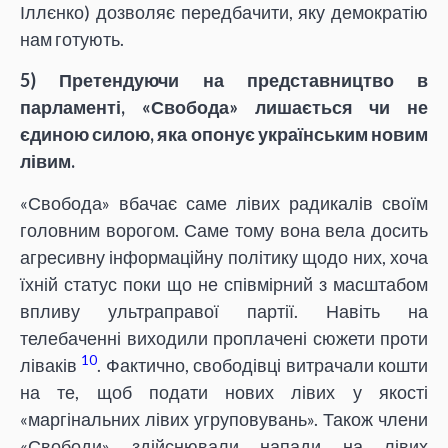
Іллєнко) дозволяє передбачити, яку демократію
нам готують.
5) Претендуючи на представництво в
парламенті, «Свобода» лишається чи не
єдиною силою, яка опонує українським новим
лівим.
«Свобода» вбачає саме лівих радикалів своїм
головним ворогом. Саме тому вона вела досить
агресивну інформаційну політику щодо них, хоча
їхній статус поки що не співмірний з масштабом
впливу ультраправої партії. Навіть на
телебаченні виходили проплачені сюжети проти
10
ліваків
. Фактично, свободівці витрачали кошти
на те, щоб подати нових лівих у якості
«маргінальних лівих угруповувань». Також члени
«Свободи» здійснювали напади на лівих