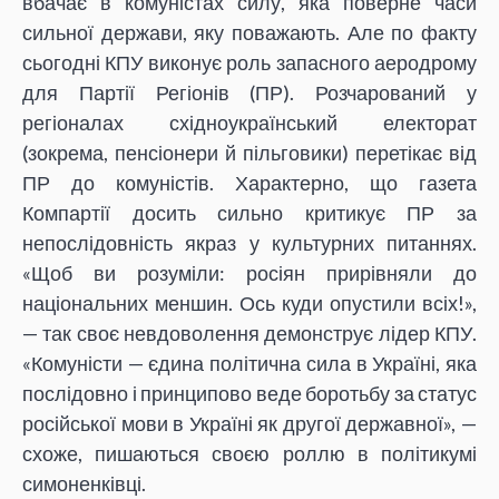
вбачає в комуністах силу, яка поверне часи
сильної держави, яку поважають. Але по факту
сьогодні КПУ виконує роль запасного аеродрому
для Партії Регіонів (ПР). Розчарований у
регіоналах східноукраїнський електорат
(зокрема, пенсіонери й пільговики) перетікає від
ПР до комуністів. Характерно, що газета
Компартії досить сильно критикує ПР за
непослідовність якраз у культурних питаннях.
«Щоб ви розуміли: росіян прирівняли до
національних меншин. Ось куди опустили всіх!»,
— так своє невдоволення демонструє лідер КПУ.
«Комуністи — єдина політична сила в Україні, яка
послідовно і принципово веде боротьбу за статус
російської мови в Україні як другої державної», —
схоже, пишаються своєю роллю в політикумі
симоненківці.