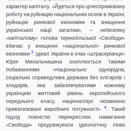
характер капіталу. «Йдеться про цілеспрямовану
роботу на руйнацію національних основ в Україні,
руйнацію ринкової економіки та знищення
української нації загалом», — небезпеку
«капіталізму» голова тернопільської «Свободи»
вбачає у знищенні «національної» ринкової
3
економіки
. Ідеал України в очах «штрасеріанця»
Юрія Михальчишина охоплюється такими
побажаннями: «Національно однорідна,
соціально справедлива держава без олігархів і
злидарів, яка забезпечуватиме кожному
українцеві життєвий рівень європейського
середнього класу, націоналізує незаконно
4
приватизовані виробничі потужності»
. Такий
підхід повністю перекреслює намагання
«Свободи» продовжувати ідеологічну лінію