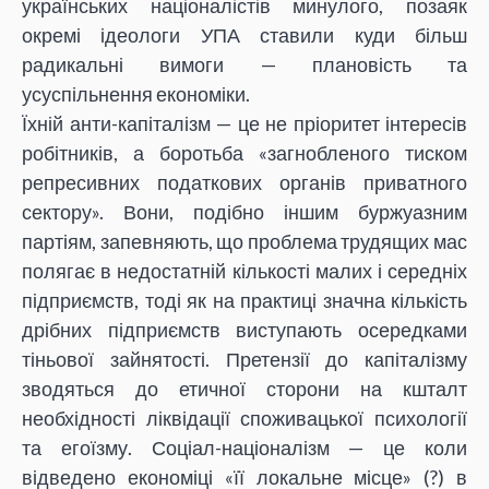
українських націоналістів минулого, позаяк
окремі ідеологи УПА ставили куди більш
радикальні вимоги — плановість та
усуспільнення економіки.
Їхній анти-капіталізм — це не пріоритет інтересів
робітників, а боротьба «загнобленого тиском
репресивних податкових органів приватного
сектору». Вони, подібно іншим буржуазним
партіям, запевняють, що проблема трудящих мас
полягає в недостатній кількості малих і середніх
підприємств, тоді як на практиці значна кількість
дрібних підприємств виступають осередками
тіньової зайнятості. Претензії до капіталізму
зводяться до етичної сторони на кшталт
необхідності ліквідації споживацької психології
та егоїзму. Соціал-націоналізм — це коли
відведено економіці «її локальне місце» (?) в