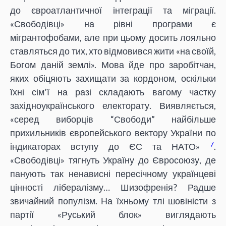
до євроатлантичної інтеграції та міграції.
«Свободівці» на рівні програми є
мігрантофобами, але при цьому досить лояльно
ставляться до тих, хто відмовився жити «на своїй,
Богом даній землі». Мова йде про заробітчан,
яких обіцяють захищати за кордоном, оскільки
їхні сім’ї на разі складають вагому частку
західноукраїнського електорату. Виявляється,
«серед виборців “Свободи” найбільше
прихильників європейського вектору України по
7
індикаторах вступу до ЄС та НАТО»
.
«Свободівці» тягнуть Україну до Євросоюзу, де
панують так ненависні пересічному українцеві
цінності лібералізму… Шизофренія? Радше
звичайний популізм. На їхньому тлі шовіністи з
партії «Руський блок» виглядають