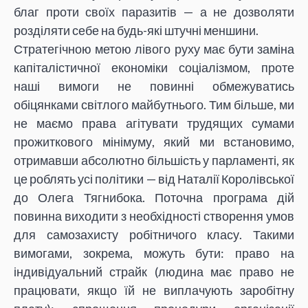
благ проти своїх паразитів — а не дозволяти
розділяти себе на будь-які штучні меншини.
Стратегічною метою лівого руху має бути заміна
капіталістичної економіки соціалізмом, проте
наші вимоги не повинні обмежуватись
обіцянками світлого майбутнього. Тим більше, ми
не маємо права агітувати трудящих сумами
прожиткового мінімуму, який ми встановимо,
отримавши абсолютно більшість у парламенті, як
це роблять усі політики — від Наталії Королівської
до Олега Тягнибока. Поточна програма дій
повинна виходити з необхідності створення умов
для самозахисту робітничого класу. Такими
вимогами, зокрема, можуть бути: право на
індивідуальний страйк (людина має право не
працювати, якщо їй не виплачують заробітну