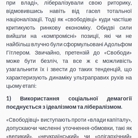
при владі», лібералізували свою риторику,
відмовившись навіть від гасел тотальної
націоналізації. Тоді як «свободівці» куди частіше
критикують ринкову економіку. Обидві сили
вийшли на «компромісні» позиції, які чи не
найбільш влучно були сформульовані Адольфом
Гітлером. Звичайно, претензій до «Свободи»
може бути безліч, та все ж є можливість
узагальнити їх і звести до таких тенденцій, що
характеризують динаміку ультраправих рухів на
цьому етапі:
1) Використання соціальної демагогії
поєднується з ідеалізмом та лібералізмом.
«Свободівці» виступають проти «влади капіталу»,
допускаючи численні уточнення-обмовки, такі як
«великий», «неукраїнський» чи «олігархічний»