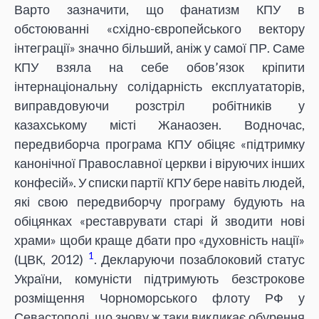
Варто зазначити, що фанатизм КПУ в
обстоюванні «східно-європейського вектору
інтеграції» значно більший, аніж у самої ПР. Саме
КПУ взяла на себе обов’язок кріпити
інтернаціональну солідарність експлуататорів,
виправдовуючи розстріл робітників у
казахському місті Жанаозен. Водночас,
передвиборча програма КПУ обіцяє «підтримку
канонічної Православної церкви і віруючих інших
конфесій». У списки партії КПУ бере навіть людей,
які свою передвиборчу програму будують на
обіцянках «реставрувати старі й зводити нові
храми» щоби краще дбати про «духовність нації»
1
(ЦВК, 2012)
. Декларуючи позаблоковий статус
України, комуністи підтримують безстрокове
розміщення Чорноморського флоту РФ у
Севастополі, що знову ж таки викликає обурення