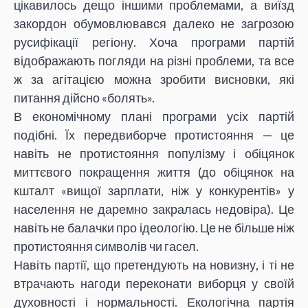
цікавилось дещо іншими проблемами, а виїзд
закордон обумовлювався далеко не загрозою
русифікації регіону. Хоча програми партій
відображають погляди на різні проблеми, та все
ж за агітацією можна зробити висновки, які
питання дійсно «болять».
В економічному плані програми усіх партій
подібні. Їх передвиборче протистояння — це
навіть не протистояння популізму і обіцянок
миттєвого покращення життя (до обіцянок на
кшталт «вищої зарплати, ніж у конкурентів» у
населення не даремно закралась недовіра). Це
навіть не балачки про ідеологію. Це не більше ніж
протистояння символів чи гасел.
Навіть партії, що претендують на новизну, і ті не
втрачають нагоди переконати виборця у своїй
духовності і нормальності. Екологічна партія