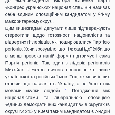
до екс-президента Віктора Ющенка партії
«Конгрес українських націоналістів». Він називає
себе єдиним опозиційним кандидатом у 94-му
мажоритарному окрузі.
Цим вищезгадані депутати лише підтверджують
стереотипи щодо тотожності націоналістів та
відвертих гітлерівців, які поширювалися Партією
регіонів. Хоча зрозуміло, що ті ж самі ідеї (хіба що
в менш провокативній формі) підтримує і сама
Партія регіонів. Так, один з лідерів регіоналів
Михайло Чечетов визнав повноцінність лише
української та російської мов. Тоді як мови інших
етносів, що населяють Україну, є не більш ніж
9
мовами «купки людей»
. Погодження між
націоналістами та ліберальною опозицією
«єдиних демократичних кандидатів» в округах (в
окрузі №215 у Києві таким кандидатом є Андрій