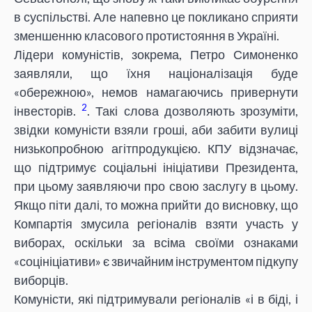
в суспільстві. Але напевно це покликано сприяти
зменшенню класового протистояння в Україні.
Лідери комуністів, зокрема, Петро Симоненко
заявляли, що їхня націоналізація буде
«обережною», немов намагаючись привернути
2
інвесторів.
. Такі слова дозволяють зрозуміти,
звідки комуністи взяли гроші, аби забити вулиці
низькопробною агітпродукцією. КПУ відзначає,
що підтримує соціальні ініціативи Президента,
при цьому заявляючи про свою заслугу в цьому.
Якщо піти далі, то можна прийти до висновку, що
Компартія змусила регіоналів взяти участь у
виборах, оскільки за всіма своїми ознаками
«соцініціативи» є звичайним інструментом підкупу
виборців.
Комуністи, які підтримували регіоналів «і в біді, і