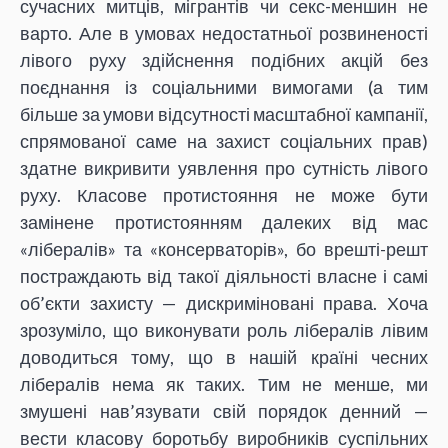
сучасних митців, мігрантів чи секс-меншин не
варто. Але в умовах недостатньої розвиненості
лівого руху здійснення подібних акцій без
поєднання із соціальними вимогами (а тим
більше за умови відсутності масштабної кампанії,
спрямованої саме на захист соціальних прав)
здатне викривити уявлення про сутність лівого
руху. Класове протистояння не може бути
замінене протистоянням далеких від мас
«лібералів» та «консерваторів», бо врешті-решт
постраждають від такої діяльності власне і самі
об’єкти захисту — дискриміновані права. Хоча
зрозуміло, що виконувати роль лібералів лівим
доводиться тому, що в нашій країні чесних
лібералів нема як таких. Тим не менше, ми
змушені нав’язувати свій порядок денний —
вести класову боротьбу виробників суспільних