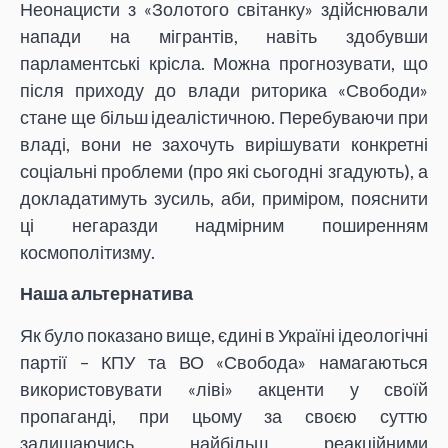
Неонацисти з «Золотого світанку» здійснювали
напади на мігрантів, навіть здобувши
парламентські крісла. Можна прогнозувати, що
після приходу до влади риторика «Свободи»
стане ще більш ідеалістичною. Перебуваючи при
владі, вони не захочуть вирішувати конкретні
соціальні проблеми (про які сьогодні згадують), а
докладатимуть зусиль, аби, приміром, пояснити
ці негаразди надмірним поширенням
космополітизму.
Наша альтернатива
Як було показано вище, єдині в Україні ідеологічні
партії – КПУ та ВО «Свобода» намагаються
використовувати «ліві» акценти у своїй
пропаганді, при цьому за своєю суттю
залишаючись найбільш реакційними