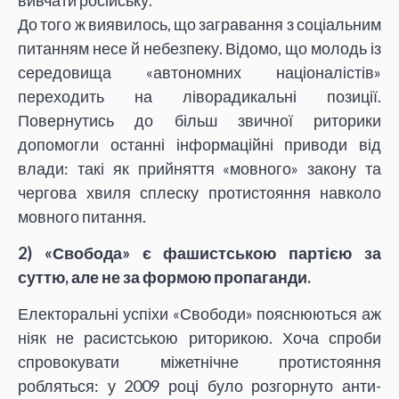
До того ж виявилось, що загравання з соціальним
питанням несе й небезпеку. Відомо, що молодь із
середовища «автономних націоналістів»
переходить на ліворадикальні позиції.
Повернутись до більш звичної риторики
допомогли останні інформаційні приводи від
влади: такі як прийняття «мовного» закону та
чергова хвиля сплеску протистояння навколо
мовного питання.
2) «Свобода» є фашистською партією за
суттю, але не за формою пропаганди.
Електоральні успіхи «Свободи» пояснюються аж
ніяк не расистською риторикою. Хоча спроби
спровокувати міжетнічне протистояння
робляться: у 2009 році було розгорнуто анти-