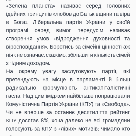
«Зелена планета» називає серед головних
ідейних принципів «любов до Батьківщини та віра
в Бога». Ліберальна партія України у своїй
програмі серед вимог передусім називає
створення умов «відродження духовності та
віросповідання». Боротись за сімейні цінності аж
ніяк не означає, скажімо, збільшити кількість сімей
з гідним доходом.
На окрему увагу заслуговують партії, які
претендують на місце в парламенті й більш
радикально формулюють антикапіталістичні
гасла. Над цим іміджем найбільше попрацювали
Комуністична Партія України (КПУ) та «Свобода».
Чи не вперше за останнє десятиліття рейтинг
КПУ досягає 8%, хоча далеко не всі громадяни
голосують за КПУ з «лівих» мотивів: чимало-хто