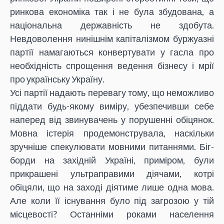
ринкова економіка так і не була збудована, а
національна державність не здобута.
Невдоволення нинішнім капіталізмом буржуазні
партії намагаються конвертувати у гасла про
необхідність спрощення ведення бізнесу і мрії
про українську Україну.
Усі партії надають перевагу тому, що неможливо
піддати будь-якому виміру, убезпечивши себе
наперед від звинувачень у порушенні обіцянок.
Мовна істерія продемонструвала, наскільки
зручніше спекулювати мовними питаннями. Біг-
борди на західній Україні, приміром, були
прикрашені ультраправими діячами, котрі
обіцяли, що на заході діятиме лише одна мова.
Але коли її існування було під загрозою у тій
місцевості? Останніми роками населення