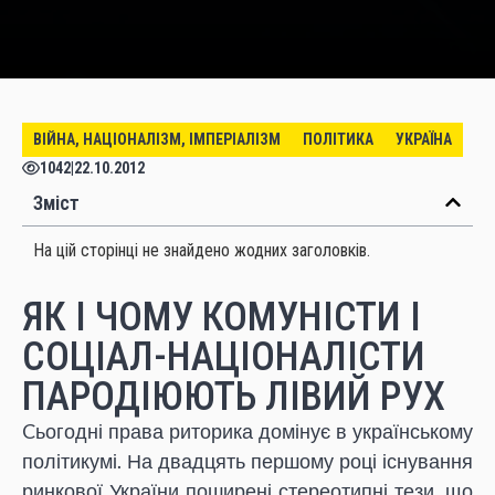
ВІЙНА, НАЦІОНАЛІЗМ, ІМПЕРІАЛІЗМ
ПОЛІТИКА
УКРАЇНА
1042
|
22.10.2012
Зміст
На цій сторінці не знайдено жодних заголовків.
ЯК І ЧОМУ КОМУНІСТИ І
СОЦІАЛ-НАЦІОНАЛІСТИ
ПАРОДІЮЮТЬ ЛІВИЙ РУХ
Cьогодні права риторика домінує в українському
політикумі. На двадцять першому році існування
ринкової України поширені стереотипні тези, що