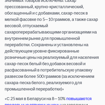
значимых товаров исключены: сахар
прессованный, крупно-кристаллический,
обогащенный и с добавками, сахар-песок в
мелкой фасовке по 5—10 граммов, а также сахар
весовой, отпускаемый
сахароперерабатывающими организациями на
внутреннем рынке для промышленной
переработки. Сохранены и установлены на
действующем уровне фиксированные
розничные цены на реализуемый для населения
сахар-песок белый без добавок весовой и
расфасованный в потребительскую упаковку
развесом более 500 граммов (за исключением
сахара-песка белого, реализуемого для
промышленной переработки)»
«С 25 мая в Беларуси на 8—10%
повышаются
предельные отпускные цены
на говядину и