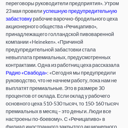
переговоры руководители предприятия». Утром
23 мая провели
успешную предупредительную
забастовку
рабочие варочно-бродильного цеха
акционерного общества «Речицапиво»,
принадлежащего голландской пивоваренной
компании «Heineken». «Причиной
предупредительной забастовки стала
невыплата премиальных, предусмотренных
контрактами. Одна из работниц цеха рассказала
Радио «Свабода»
: «Сегодня мы предупредили
руководство, что не начнем работу, пока нам не
выплатят премиальные. Это в размере 30
процентов от оклада. Если оклад у рабочего
основного цеха 510-530 тысяч, то 150-160 тысяч
премиальных в месяц – это деньги. Люди все
настроены по-боевому». С «Речицапиво» в
филиал иностранного закрытого акционерного