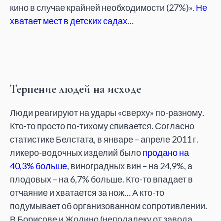
кино в случае крайней необходимости (27%)».
Не
хватает мест в детских садах
…
Терпение людей на исходе
Люди реагируют на удары «сверху» по-разному.
Кто-то просто по-тихому спивается. Согласно
статистике Белстата, в январе – апреле 2011 г.
ликеро-водочных изделий было
продано на
40,3% больше
, виноградных вин – на 24,9%, а
плодовых – на 6,7% больше. Кто-то впадает в
отчаяние и хватается за нож… А кто-то
подумывает об организованном сопротивлении.
В Борисове и Жодино (неподалеку от завода