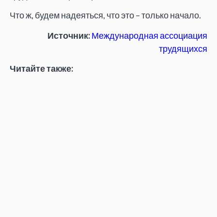
Что ж, будем надеяться, что это – только начало.
Источник:
Международная ассоциация
трудящихся
Читайте также:
Полет над гнездом кукушки по-белорусски
(
Будимир
)
Три республики-сестры (
Денис Горбач
)
Цикл і криза (
Міхаель Гайнріх
)
Марко Бойцун: В Украине неизбежно воскреснет
рабочее движение
Буржуазии выгодно, чтобы при власти были
капиталисты, но вину всегда можно было бы