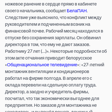
ножевое ранение в сердце прямо в кабинете
своего начальника, сообщает
БелаПАН
.
Следствие уже выяснило, что конфликт между
руководителем и подчиненным возник на
финансовой почве. Рабочий месяц находился в
отпуске без сохранения зарплаты. Он обвинил
директора в том, что ему не дают заказов.
Работнику 27 лет (…)». Некоторые подробности об
этом акте отчаяния приводит белорусское
«
Общенациональное телевидение
»: «27-летний
монтажник вентиляции и кондиционеров
работал на фирме полгода. В апреле его с
оклада перевели на сдельную оплату труда.
Директор, а заодно и учредитель фирмы,
посчитал, что так экономически выгоднее для
предприятия. Но заказов для монтажника не
находилось, и он пошёл решать денежный