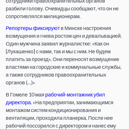
сотрудники правоохранительных органов
разбили голову. Очевидцы сообщают, что он не
сопротивлялся милиционерам.
Репортеры фиксируют
в Минске настроения
возмущения и гнева ростом цен и девальвацией.
Один мужчина заявил журналистке: «Как он
[Лукашенко] с нами, так и мы с ним. Не будем
платить за проезд». Они переносят возмущение
властями на городские и коммунальные службы,
а также сотрудников правоохранительных
органов (…)»
В Гомеле 10 мая
рабочий-монтажник убил
директора
. «На предприятии, занимающимся
монтажом систем кондиционирования и
вентиляции, проходила планерка. После нее
рабочий поссорился с директором и нанес ему