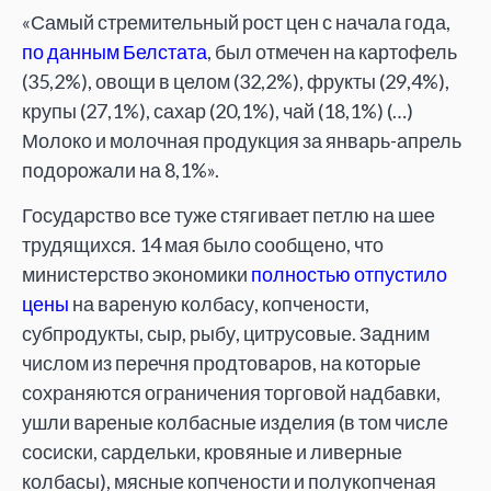
«Самый стремительный рост цен с начала года,
по данным Белстата
, был отмечен на картофель
(35,2%), овощи в целом (32,2%), фрукты (29,4%),
крупы (27,1%), сахар (20,1%), чай (18,1%) (…)
Молоко и молочная продукция за январь-апрель
подорожали на 8,1%».
Государство все туже стягивает петлю на шее
трудящихся. 14 мая было сообщено, что
министерство экономики
полностью отпустило
цены
на вареную колбасу, копчености,
субпродукты, сыр, рыбу, цитрусовые. Задним
числом из перечня продтоваров, на которые
сохраняются ограничения торговой надбавки,
ушли вареные колбасные изделия (в том числе
сосиски, сардельки, кровяные и ливерные
колбасы), мясные копчености и полукопченая