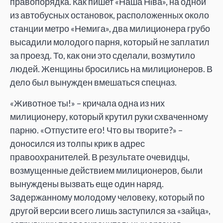
правопорядка. Как пишет «Наша Нiва», на одной
из автобусных остановок, расположенных около
станции метро «Немига», два милиционера грубо
высадили молодого парня, который не заплатил
за проезд. То, как они это сделали, возмутило
людей. Женщины бросились на милиционеров. В
дело был вынужден вмешаться спецназ.
«Животное ты!» – кричала одна из них
милиционеру, который крутил руки схваченному
парню. «Отпустите его! Что вы творите?» –
доносился из толпы крик в адрес
правоохранителей. В результате очевидцы,
возмущенные действием милиционеров, были
вынуждены вызвать еще один наряд.
Задержанному молодому человеку, который по
другой версии всего лишь заступился за «зайца»,