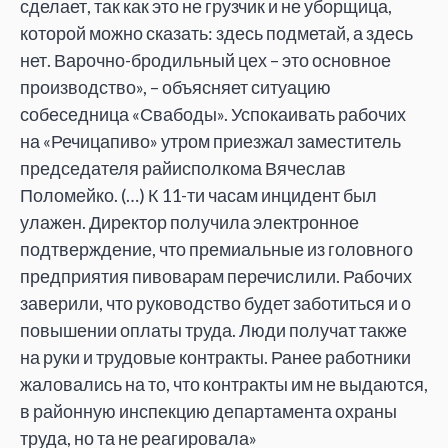
сделает, так как это не грузчик и не уборщица,
которой можно сказать: здесь подметай, а здесь
нет. Варочно-бродильный цех – это основное
производство», – объясняет ситуацию
собеседница «Свабоды». Успокаивать рабочих
на «Речицапиво» утром приезжал заместитель
председателя райисполкома Вячеслав
Поломейко. (…) К 11-ти часам инцидент был
улажен. Директор получила электронное
подтверждение, что премиальные из головного
предприятия пивоварам перечислили. Рабочих
заверили, что руководство будет заботиться и о
повышении оплаты труда. Люди получат также
на руки и трудовые контракты. Ранее работники
жаловались на то, что контракты им не выдаются,
в районную инспекцию департамента охраны
труда, но та не реагировала»