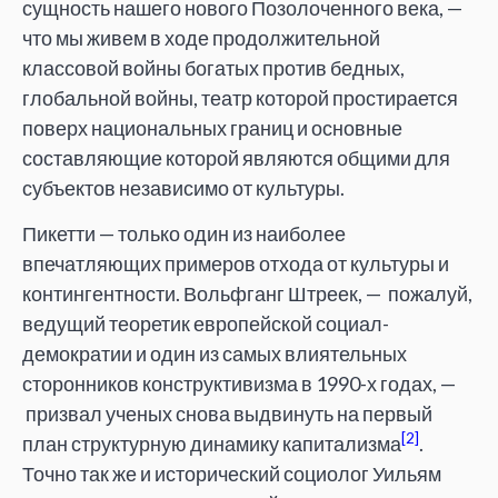
сущность нашего нового Позолоченного века, —
что мы живем в ходе продолжительной
классовой войны богатых против бедных,
глобальной войны, театр которой простирается
поверх национальных границ и основные
составляющие которой являются общими для
субъектов независимо от культуры.
Пикетти — только один из наиболее
впечатляющих примеров отхода от культуры и
контингентности. Вольфганг Штреек, — пожалуй,
ведущий теоретик европейской социал-
демократии и один из самых влиятельных
сторонников конструктивизма в 1990-х годах, —
призвал ученых снова выдвинуть на первый
[2]
план структурную динамику капитализма
.
Точно так же и исторический социолог Уильям