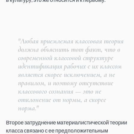
"Любая приемлемая классовая теория
должна объяснить тот факт, что в
современной классовой структуре
идентификация рабочих с их классом
является скорее исключением, а не
правилом, и поэтому отсутствие
классового сознания — это не
отклонение от нормы, а скорее
норма."
Второе затруднение материалистической теории
класса связано с ее предположительным