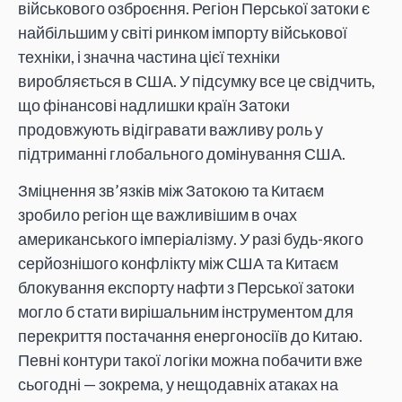
військового озброєння. Регіон Перської затоки є
найбільшим у світі ринком імпорту військової
техніки, і значна частина цієї техніки
виробляється в США. У підсумку все це свідчить,
що фінансові надлишки країн Затоки
продовжують відігравати важливу роль у
підтриманні глобального домінування США.
Зміцнення зв’язків між Затокою та Китаєм
зробило регіон ще важливішим в очах
американського імперіалізму. У разі будь-якого
серйознішого конфлікту між США та Китаєм
блокування експорту нафти з Перської затоки
могло б стати вирішальним інструментом для
перекриття постачання енергоносіїв до Китаю.
Певні контури такої логіки можна побачити вже
сьогодні — зокрема, у нещодавніх атаках на