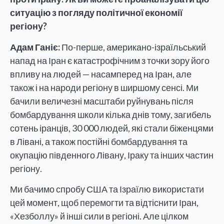
ситуацію з погляду політичної економії
регіону?
Адам Ганіє:
По-перше, американо-ізраїльський
напад на Іран є катастрофічним з точки зору його
впливу на людей — насамперед на Іран, але
також і на народи регіону в ширшому сенсі. Ми
бачили величезні масштаби руйнувань після
бомбардування школи кілька днів тому, загибель
сотень іранців, 30 000 людей, які стали біженцями
в Лівані, а також постійні бомбардування та
окупацію південного Лівану, Іраку та інших частин
регіону.
Ми бачимо спробу США та Ізраїлю використати
цей момент, щоб перемогти та відтіснити Іран,
«Хезболлу» й інші сили в регіоні. Але цілком