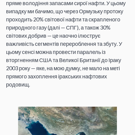
пряме володіння запасами сирої нафти. У цьому
випадку ми бачимо, що через Ормузьку протоку
проходить 20% світової нафти та скрапленого
природного газу (далі — СПГ), а також 30%
світових добрив — це наочно ілюструє
важливість сегментів перероблення та збуту. У
цьому сенсі можна провести паралель із
вторгненням США та Великої Британії до Іраку
2003 року — яке, на мою думку, не мало на меті
прямого захоплення іракських нафтових
родовищ.