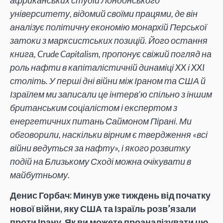
університету, відомий своїми працями, де він
аналізує політичну економію монархій Перської
затоки з марксистських позицій. Його остання
книга, Crude Capitalism, пропонує свіжий погляд на
роль нафти в капіталістичній динаміці XX і XXI
століть. У перші дні війни між Іраном та США й
Ізраїлем ми записали це інтерв’ю спільно з іншим
британським соціалістом і експертом з
енергетичних питань Саймоном Пірані. Ми
обговорили, наскільки вірним є твердження «всі
війни ведуться за нафту», і якого розвитку
подій на Близькому Сході можна очікувати в
майбутньому.
Денис Горбач: Минув уже тиждень від початку
нової війни, яку США та Ізраїль розв’язали
проти Ірану. Як ви можете проаналізувати цю