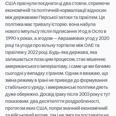
США прагнули поєднати ці два стовпи, сприяючи
економічній та політичній нормалізації відносин
між державами Перської затоки та Ізраїлем. Ця
політика має тривалу історію: вона набула
нового імпульсу після підписання Угод в Осло в
1990-х роках, а згодом — Авраамових угод у 2020
році та угоди про вільну торгівлю між ОАЕ та
Ізраїлем у 2022 році. Будь-яка держава, яка
залишається поза цим процесом, стає мішенню
американського імперіалізму, і саме це ми бачимо
сьогодні у випадку з Іраном. Однак я вважаю, що
зміна режиму в Ірані не приведе до формування
стабільного уряду, і американські політики діють
дуже обережно. Досвід Іраку після 2003 року є тут
показовим: два десятиліття роздробленості,
протягом яких США, попри значний економічний
та військовий вплив, так і не змогли поставити на