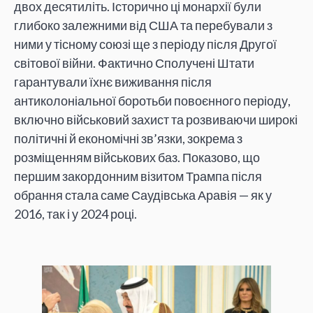
двох десятиліть. Історично ці монархії були
глибоко залежними від США та перебували з
ними у тісному союзі ще з періоду після Другої
світової війни. Фактично Сполучені Штати
гарантували їхнє виживання після
антиколоніальної боротьби повоєнного періоду,
включно військовий захист та розвиваючи широкі
політичні й економічні зв’язки, зокрема з
розміщенням військових баз. Показово, що
першим закордонним візитом Трампа після
обрання стала саме Саудівська Аравія — як у
2016, так і у 2024 році.