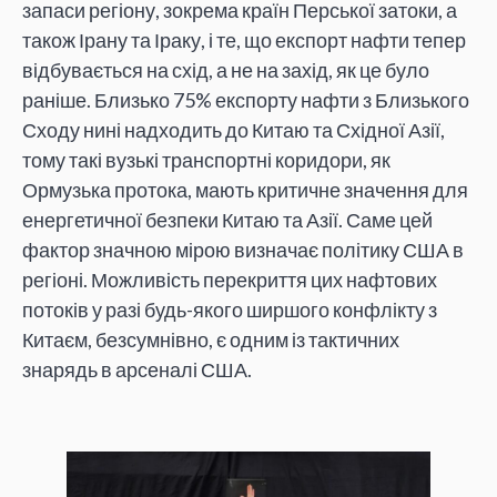
запаси регіону, зокрема країн Перської затоки, а
також Ірану та Іраку, і те, що експорт нафти тепер
відбувається на схід, а не на захід, як це було
раніше. Близько 75% експорту нафти з Близького
Сходу нині надходить до Китаю та Східної Азії,
тому такі вузькі транспортні коридори, як
Ормузька протока, мають критичне значення для
енергетичної безпеки Китаю та Азії. Саме цей
фактор значною мірою визначає політику США в
регіоні. Можливість перекриття цих нафтових
потоків у разі будь-якого ширшого конфлікту з
Китаєм, безсумнівно, є одним із тактичних
знарядь в арсеналі США.