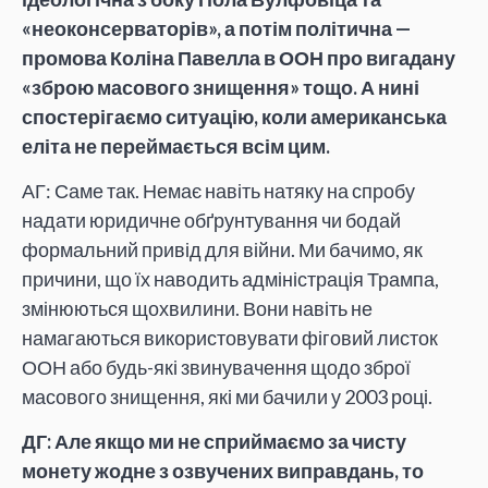
«неоконсерваторів», а потім політична —
промова Коліна Павелла в ООН про вигадану
«зброю масового знищення» тощо. А нині
спостерігаємо ситуацію, коли американська
еліта не переймається всім цим.
АГ: Саме так. Немає навіть натяку на спробу
надати юридичне обґрунтування чи бодай
формальний привід для війни. Ми бачимо, як
причини, що їх наводить адміністрація Трампа,
змінюються щохвилини. Вони навіть не
намагаються використовувати фіговий листок
ООН або будь-які звинувачення щодо зброї
масового знищення, які ми бачили у 2003 році.
ДГ: Але якщо ми не сприймаємо за чисту
монету жодне з озвучених виправдань, то