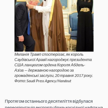
Меланія Трамп спостерігає, як король
Саудівської Аравії нагороджує президента
США ланцюгом ордена Короля Абдель-
Азіза — державною нагородою за
громадянські заслуги, 20 травня 2017 року.
Фото: Saudi Press Agency/Handout
Протягом останнього десятиліття відбулася
переорієнтація експорту близькосхідної нафти на