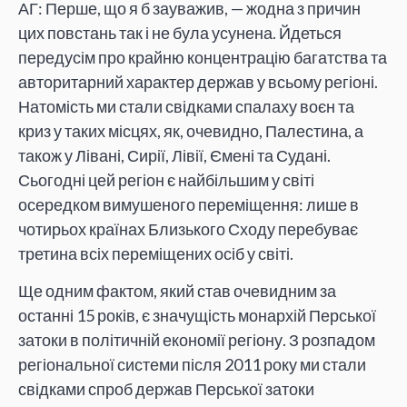
АГ: Перше, що я б зауважив, — жодна з причин
цих повстань так і не була усунена. Йдеться
передусім про крайню концентрацію багатства та
авторитарний характер держав у всьому регіоні.
Натомість ми стали свідками спалаху воєн та
криз у таких місцях, як, очевидно, Палестина, а
також у Лівані, Сирії, Лівії, Ємені та Судані.
Сьогодні цей регіон є найбільшим у світі
осередком вимушеного переміщення: лише в
чотирьох країнах Близького Сходу перебуває
третина всіх переміщених осіб у світі.
Ще одним фактом, який став очевидним за
останні 15 років, є значущість монархій Перської
затоки в політичній економії регіону. З розпадом
регіональної системи після 2011 року ми стали
свідками спроб держав Перської затоки