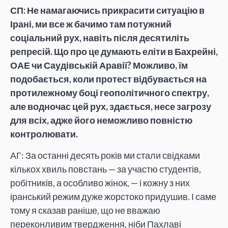
СП: Не намагаючись прикрасити ситуацію в
Ірані, ми все ж бачимо там потужний
соціальний рух, навіть після десятиліть
репресій. Що про це думають еліти в Бахрейні,
ОАЕ чи Саудівській Аравії? Можливо, їм
подобається, коли протест відбувається на
протилежному боці геополітичного спектру,
але водночас цей рух, здається, несе загрозу
для всіх, адже його неможливо повністю
контролювати.
АГ: За останні десять років ми стали свідками
кількох хвиль повстань — за участю студентів,
робітників, а особливо жінок, — і кожну з них
іранський режим дуже жорстоко придушив. І саме
тому я сказав раніше, що не вважаю
переконливим твердження, ніби Пахлаві