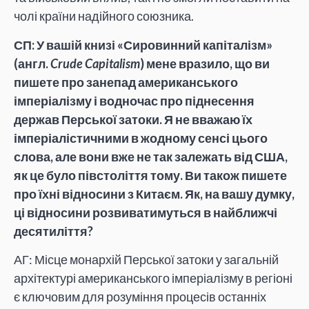
чолі країни надійного союзника.
СП: У вашій книзі «Сировинний капіталізм»
(англ.
Crude Capitalism
) мене вразило, що ви
пишете про занепад американського
імперіалізму і водночас про піднесення
держав Перської затоки. Я не вважаю їх
імперіалістичними в жодному сенсі цього
слова, але вони вже не так залежать від США,
як це було півстоліття тому. Ви також пишете
про їхні відносини з Китаєм. Як, на вашу думку,
ці відносини розвиватимуться в найближчі
десятиліття?
АГ: Місце монархій Перської затоки у загальній
архітектурі американського імперіалізму в регіоні
є ключовим для розуміння процесів останніх