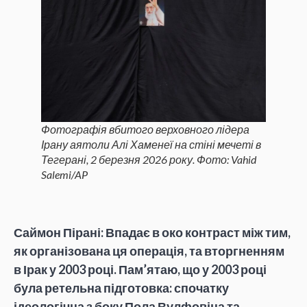
Фотографія вбитого верховного лідера
Ірану аятоли Алі Хаменеї на стіні мечеті в
Тегерані, 2 березня 2026 року. Фото: Vahid
Salemi/AP
Саймон Пірані: Впадає в око контраст між тим,
як організована ця операція, та вторгненням
в Ірак у 2003 році. Пам’ятаю, що у 2003 році
була ретельна підготовка: спочатку
ідеологічна з боку Пола Вулфовіца та