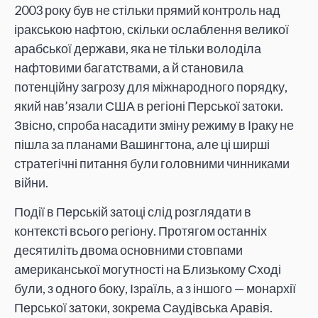
2003 року був не стільки прямий контроль над
іракською нафтою, скільки ослаблення великої
арабської держави, яка не тільки володіла
нафтовими багатствами, а й становила
потенційну загрозу для міжнародного порядку,
який нав’язали США в регіоні Перської затоки.
Звісно, спроба насадити зміну режиму в Іраку не
пішла за планами Вашингтона, але ці ширші
стратегічні питання були головними чинниками
війни.
Події в Перській затоці слід розглядати в
контексті всього регіону. Протягом останніх
десятиліть двома основними стовпами
американської могутності на Близькому Сході
були, з одного боку, Ізраїль, а з іншого — монархії
Перської затоки, зокрема Саудівська Аравія.