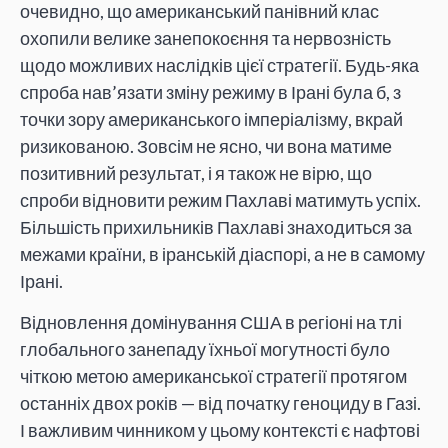
очевидно, що американський панівний клас
охопили велике занепокоєння та нервозність
щодо можливих наслідків цієї стратегії. Будь-яка
спроба нав’язати зміну режиму в Ірані була б, з
точки зору американського імперіалізму, вкрай
ризикованою. Зовсім не ясно, чи вона матиме
позитивний результат, і я також не вірю, що
спроби відновити режим Пахлаві матимуть успіх.
Більшість прихильників Пахлаві знаходиться за
межами країни, в іранській діаспорі, а не в самому
Ірані.
Відновлення домінування США в регіоні на тлі
глобального занепаду їхньої могутності було
чіткою метою американської стратегії протягом
останніх двох років — від початку геноциду в Газі.
І важливим чинником у цьому контексті є нафтові