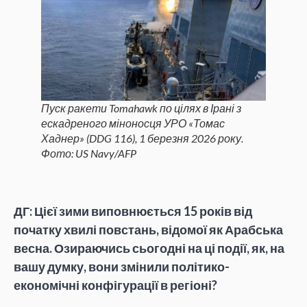
Пуск ракети Tomahawk по цілях в Ірані з
ескадреного міноносця УРО «Томас
Хаднер» (DDG 116), 1 березня 2026 року.
Фото: US Navy/AFP
ДГ: Цієї зими виповнюється 15 років від
початку хвилі повстань, відомої як Арабська
весна. Озираючись сьогодні на ці події, як, на
вашу думку, вони змінили політико-
економічні конфігурації в регіоні?