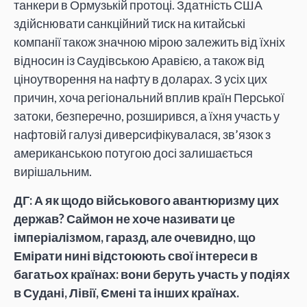
танкери в Ормузькій протоці. Здатність США
здійснювати санкційний тиск на китайські
компанії також значною мірою залежить від їхніх
відносин із Саудівською Аравією, а також від
ціноутворення на нафту в доларах. З усіх цих
причин, хоча регіональний вплив країн Перської
затоки, безперечно, розширився, а їхня участь у
нафтовій галузі диверсифікувалася, зв’язок з
американською потугою досі залишається
вирішальним.
ДГ: А як щодо військового авантюризму цих
держав? Саймон не хоче називати це
імперіалізмом, гаразд, але очевидно, що
Емірати нині відстоюють свої інтереси в
багатьох країнах: вони беруть участь у подіях
в Судані, Лівії, Ємені та інших країнах.