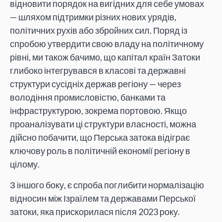
відновити порядок на вигідних для себе умовах
— шляхом підтримки різних нових урядів,
політичних рухів або збройних сил. Поряд із
спробою утвердити свою владу на політичному
рівні, ми також бачимо, що капітал країн Затоки
глибоко інтегрувався в класові та державні
структури сусідніх держав регіону — через
володіння промисловістю, банками та
інфраструктурою, зокрема портовою. Якщо
проаналізувати ці структури власності, можна
дійсно побачити, що Перська затока відіграє
ключову роль в політичній економії регіону в
цілому.
З іншого боку, є спроба поглибити нормалізацію
відносин між Ізраїлем та державами Перської
затоки, яка прискорилася після 2023 року.