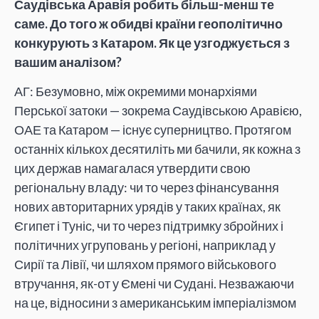
Саудівська Аравія робить більш-менш те
саме. До того ж обидві країни геополітично
конкурують з Катаром. Як це узгоджується з
вашим аналізом?
АГ: Безумовно, між окремими монархіями
Перської затоки — зокрема Саудівською Аравією,
ОАЕ та Катаром — існує суперництво. Протягом
останніх кількох десятиліть ми бачили, як кожна з
цих держав намагалася утвердити свою
регіональну владу: чи то через фінансування
нових авторитарних урядів у таких країнах, як
Єгипет і Туніс, чи то через підтримку збройних і
політичних угруповань у регіоні, наприклад у
Сирії та Лівії, чи шляхом прямого військового
втручання, як-от у Ємені чи Судані. Незважаючи
на це, відносини з американським імперіалізмом