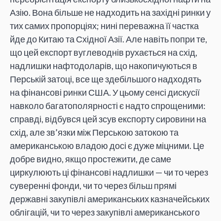
Азію. Вона більше не надходить на західні ринки у
тих самих пропорціях; нині переважна її частка
йде до Китаю та Східної Азії. Але навіть попри те,
що цей експорт вуглеводнів рухається на схід,
надлишки нафтодоларів, що накопичуються в
Перській затоці, все ще здебільшого надходять
на фінансові ринки США. У цьому сенсі дискусії
навколо багатополярності є надто спрощеними:
справді, відбувся цей зсув експорту сировини на
схід, але зв’язки між Перською затокою та
американською владою досі є дуже міцними. Це
добре видно, якщо простежити, де саме
циркулюють ці фінансові надлишки — чи то через
суверенні фонди, чи то через більш прямі
державні закупівлі американських казначейських
облігацій, чи то через закупівлі американського