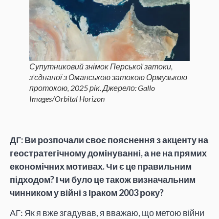
Супутниковий знімок Перської затоки,
з’єднаної з Оманською затокою Ормузькою
протокою, 2025 рік. Джерело: Gallo
Images/Orbital Horizon
ДГ: Ви розпочали своє пояснення з акценту на
геостратегічному домінуванні, а не на прямих
економічних мотивах. Чи є це правильним
підходом? І чи було це також визначальним
чинником у війні з Іраком 2003 року?
АГ: Як я вже згадував, я вважаю, що метою війни