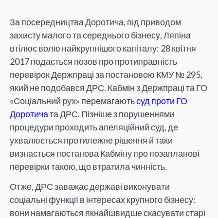
За посередництва Доротича, під приводом
захисту малого та середнього бізнесу, Ляпіна
втілює волю найкрупнішого капіталу: 28 квітня
2017 подається позов про протиправність
перевірок Держпраці за постановою КМУ № 295,
який не подобався ДРС. Кабмін з Держпраці та ГО
«Соціальний рух» перемагають
суд проти ГО
Доротича
та ДРС. Пізніше з порушеннями
процедури проходить апеляційний суд, де
ухвалюється протилежне рішення й таки
визнається постанова Кабміну про позапланові
перевірки такою, що втратила чинність.
Отже, ДРС заважає державі виконувати
соціальні функції в інтересах крупного бізнесу:
вони намагаються якнайшвидше скасувати старі