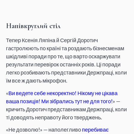
Напівкруглий стіл
Тепер Ксенія Ляпіна й Сергій Доротич
гастролюють по країні та роздають бізнесменам
шкідливі поради про те, що варто оскаржувати
результати перевірок останніх років. Ці поради
легко розбивають представники Держпраці, коли
їм все ж дають мікрофон.
«
Ви ведете себе некоректно! Нікому не цікава
ваша позиція! Ми зібрались тут не для того!
» —
кричить Доротич представникам Держпраці, коли
ті доводять неправоту його тверджень.
«Не дозволю!» — наполегливо
перебиває