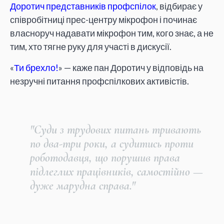
Доротич представників профспілок
, відбирає у
співробітниці прес-центру мікрофон і починає
власноруч надавати мікрофон тим, кого знає, а не
тим, хто тягне руку для участі в дискусії.
«
Ти брехло!
» — каже пан Доротич у відповідь на
незручні питання профспілкових активістів.
"Суди з трудових питань тривають
по два-три роки, а судитись проти
роботодавця, що порушив права
підлеглих працівників, самостійно —
дуже марудна справа."