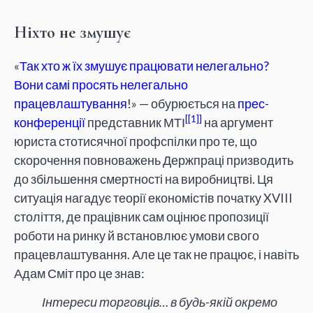
Ніхто не змушує
«
Так хто ж їх змушує працювати нелегально?
Вони самі просять нелегально
працевлаштування
!» — обурюється на
прес-
[1]
конференції
представник МТІ
на аргумент
юриста стотисячної профспілки про те, що
скорочення повноважень Держпраці призводить
до збільшення смертності на виробництві. Ця
ситуація нагадує теорії економістів початку XVIII
століття, де працівник сам оцінює пропозиції
роботи на ринку й встановлює умови свого
працевлаштування. Але це так не працює, і навіть
Адам Сміт про це знав:
Інтереси торговців… в будь-якій окремо