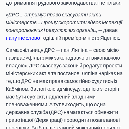
дотримання трудового законодавства і не тільки.
«ДРС … отримує право скасувати акти
міністерств… Прошу скоротити вдвоє інспекції
контролюючих і регулюючих органів»,
— давав
напутнє слово
тодішній прем’єр-міністр Яценюк.
Сама очільниця ДРС — пані Ляпіна — свою місію
називає «фільтр між законодавчою і виконавчою
владою». ДРС скасовує закони й редагує проекти
міністерських актів та постанов. Ляпіна нарікає на
те, що ДРС не має права самостійно судитись із
Кабміном. За логікою адмінсуду, однією зі сторін
має бути суб’єкт, наділений владними
повноваженнями. А тут виходить, що одна
державна служба (ДРС) намагається обмежити
право іншої (Держпраці) проводити позапланові
перевірки. Ба більше, єдиний можливий порядок