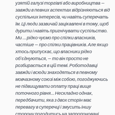
узятій галузі торгівлі або виробництва —
завжди в певних аспектах відрізняються від
суспільних інтересів, чи навіть суперечать
їм. Ці люди зазвичай зацікавлені в тому, щоб
дурити і навіть пригнічувати суспільство.
Ми … рідко чуємо про спілки власників,
частіше — про спілки працівників. Але якщо
хтось припускає, що власники рідко
об'єднуються, — то він просто не
розбирається в цій темі. Роботодавці
завжди і всюди знаходяться в певному
мовчазному союзі між собою, погоджуючись
не підвищувати оплату праці вище
поточного рівня… Нескладно однак,
передбачити, яка з двох сторін має
перевагу в суперечці і змусить іншу
сторону погодитись на запропоновані