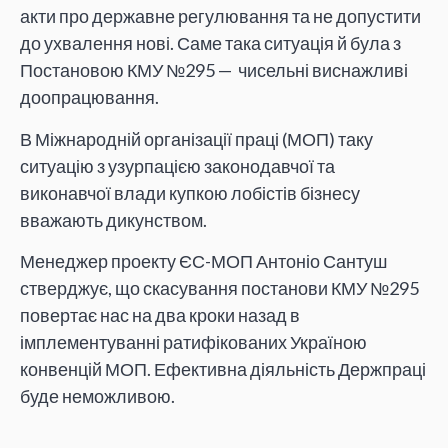
акти про державне регулювання та не допустити
до ухвалення нові. Саме така ситуація й була з
Постановою КМУ №295 — чисельні виснажливі
доопрацювання.
В Міжнародній організації праці (МОП) таку
ситуацію з узурпацією законодавчої та
виконавчої влади купкою лобістів бізнесу
вважають дикунством.
Менеджер проекту ЄС-МОП Антоніо Сантуш
стверджує, що скасування постанови КМУ №295
повертає нас на два кроки назад в
імплементуванні ратифікованих Україною
конвенцій МОП. Ефективна діяльність Держпраці
буде неможливою.