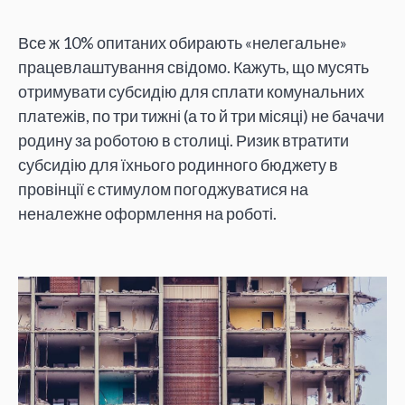
Все ж 10% опитаних обирають «нелегальне»
працевлаштування свідомо. Кажуть, що мусять
отримувати субсидію для сплати комунальних
платежів, по три тижні (а то й три місяці) не бачачи
родину за роботою в столиці. Ризик втратити
субсидію для їхнього родинного бюджету в
провінції є стимулом погоджуватися на
неналежне оформлення на роботі.