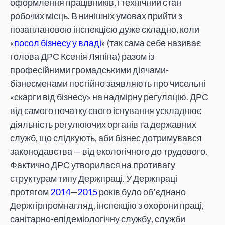
оформлення працівників, і технічний стан
робочих місць. В нинішніх умовах прийти з
позаплановою інспекцією дуже складно, коли
«
посол бізнесу у владі
» (так сама себе називає
голова ДРС Ксенія Ляпіна) разом із
професійними громадськими діячами-
бізнесменами постійно заявляють про чисельні
«скарги від бізнесу» на надмірну регуляцію. ДРС
від самого початку свого існування ускладнює
діяльність регулюючих органів та державних
служб, що слідкують, аби бізнес дотримувався
законодавства — від екологічного до трудового.
Фактично ДРС утворилася на противагу
структурам типу Держпраці. У Держпраці
протягом
2014
—
2015
років було об’єднано
Держгірпромнагляд, інспекцію з охорони праці,
санітарно-епідеміологічну службу, служби