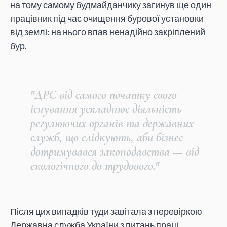
на тому самому будмайданчику загинув ще один
працівник під час очищення бурової установки
від землі: на нього впав ненадійно закріплений
бур.
"ДРС від самого початку свого
існування ускладнює діяльність
регулюючих органів та державних
служб, що слідкують, аби бізнес
дотримувався законодавства — від
екологічного до трудового."
Після цих випадків туди завітала з перевіркою
Державна служба України з питань праці