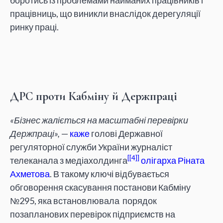
боротись із проблемами найманих працівників і
працівниць, що виникли внаслідок дерегуляції
ринку праці.
ДРС проти Кабміну й Держпраці
«Бізнес жаліється на масштабні перевірки
Держпраці»,
—
каже
голові Державної
регуляторної служби України журналіст
[4]
телеканала з медіахолдинга
олігарха
Ріната
Ахметова
. В такому ключі відбувається
обговорення скасування постанови Кабміну
№295, яка встановлювала порядок
позапланових перевірок підприємств на