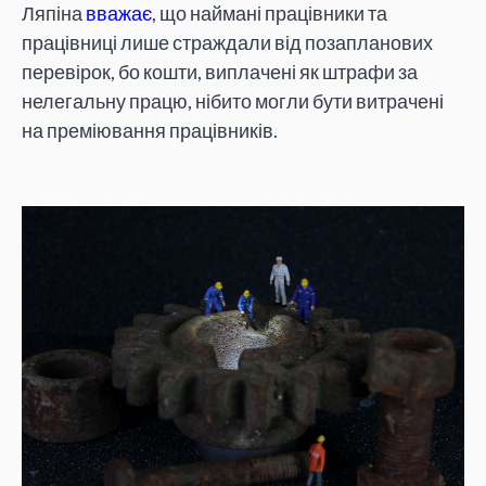
Ляпіна
вважає
, що наймані працівники та
працівниці лише страждали від позапланових
перевірок, бо кошти, виплачені як штрафи за
нелегальну працю, нібито могли бути витрачені
на преміювання працівників.