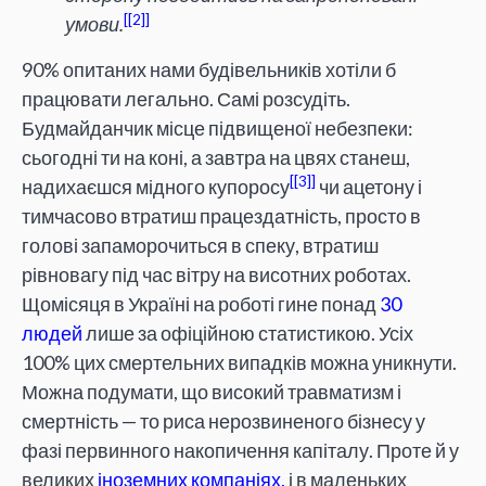
[2]
умови.
90% опитаних нами будівельників хотіли б
працювати легально. Самі розсудіть.
Будмайданчик місце підвищеної небезпеки:
сьогодні ти на коні, а завтра на цвях станеш,
[3]
надихаєшся мідного купоросу
чи ацетону і
тимчасово втратиш працездатність, просто в
голові запаморочиться в спеку, втратиш
рівновагу під час вітру на висотних роботах.
Щомісяця в Україні на роботі гине понад
30
людей
лише за офіційною статистикою. Усіх
100% цих смертельних випадків можна уникнути.
Можна подумати, що високий травматизм і
смертність — то риса нерозвиненого бізнесу у
фазі первинного накопичення капіталу. Проте й у
великих
іноземних компаніях,
і в маленьких