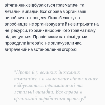
вітчизняних відбуваються травматичні та
летальні випадки. Вся справа в організації
виробничого процесу. Якщо безпеку на
виробництві не організовувати й не витрачати на
неї ресурси, то ризик виробничого травматизму
підвищується. Працівникам на фірмі, де ми
проводили інтерв’ю, не оплачували час,
витрачений на встановлення огорожі.
"Проте й у великих
іноземних
компаніях,
і в маленьких вітчизняних
відбуваються травматичні та
летальні випадки. Вся справа в
організації виробничого процесу."