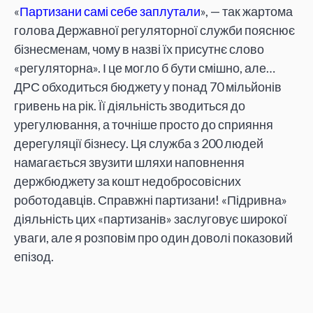
«
Партизани самі себе заплутали
», — так жартома
голова Державної регуляторної служби пояснює
бізнесменам, чому в назві їх присутнє слово
«регуляторна». І це могло б бути смішно, але…
ДРС обходиться бюджету у понад 70 мільйонів
гривень на рік. Її діяльність зводиться до
урегулювання, а точніше просто до сприяння
дерегуляції бізнесу.
Ця служба з 200 людей
намагається звузити шляхи наповнення
держбюджету за кошт недобросовісних
роботодавців. Справжні партизани! «Підривна»
діяльність цих «партизанів» заслуговує широкої
уваги, але я розповім про один доволі показовий
епізод.