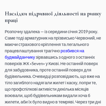
Наслідки підривної діяльності на ринку
праці
Розпочну здалека — із середини січня 2019 року.
Саме тоді арматурник на прізвисько Червоний, не
маючи страхового кріплення та легального
працевлаштування трагічно
розбився на
будмайданчику
зірвавшись з одного з останніх
поверхів ЖК «Seven» у Києві. Не останній поверх
для забудовника, проте останній поверх для
будівельника. Очевидці розповідають, що вже на
тіло загиблого надягали жилет і каску, попри те,
що профспілкові активісти декілька місяців
воювали, щоб будівельникам видали хоча б
жилети, аби їх було видно в темряві. Через три дні