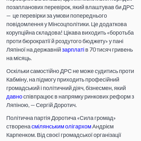
позапланових перевірок, який влаштував би ДРС
— це перевірки за умови попереднього
повідомлення у Мінсоцполітики. Це додаткова
корупційна складова! Цікава виходить «боротьба
проти бюрократії й роздутого бюджету» у пані
Ляпіної на державній
зарплаті
в 70 тисяч гривень
на місяць.
Оскільки самостійно ДРС не може судитись проти
Кабміну, на підмогу приходить професійний
громадський і політичний діяч, бізнесмен, який
давно
співпрацює в напрямку ринкових реформ з
Ляпіною, — Сергій Доротич.
Політична партія Доротича «Сила громад»
створена
смілянським олігархом
Андрієм
Карпенком. Від своєї громадської організації