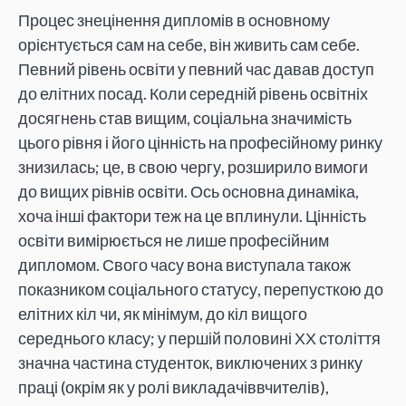
Процес знецінення дипломів в основному
орієнтується сам на себе, він живить сам себе.
Певний рівень освіти у певний час давав доступ
до елітних посад. Коли середній рівень освітніх
досягнень став вищим, соціальна значимість
цього рівня і його цінність на професійному ринку
знизилась; це, в свою чергу, розширило вимоги
до вищих рівнів освіти. Ось основна динаміка,
хоча інші фактори теж на це вплинули. Цінність
освіти вимірюється не лише професійним
дипломом. Свого часу вона виступала також
показником соціального статусу, перепусткою до
елітних кіл чи, як мінімум, до кіл вищого
середнього класу; у першій половині ХХ століття
значна частина студенток, виключених з ринку
праці (окрім як у ролі викладачіввчителів),