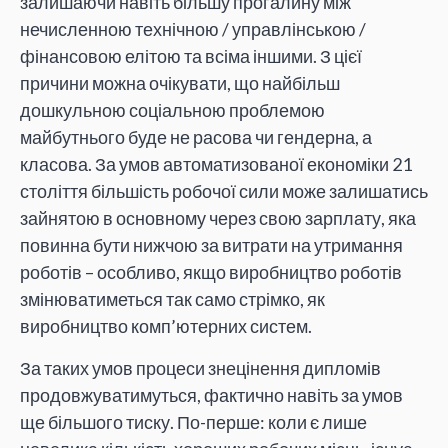
залишаючи навіть більшу прогалину між
нечисленною технічною / управлінською /
фінансовою елітою та всіма іншими. З цієї
причини можна очікувати, що найбільш
дошкульною соціальною проблемою
майбутнього буде не расова чи гендерна, а
класова. За умов автоматизованої економіки 21
століття більшість робочої сили може залишатись
зайнятою в основному через свою зарплату, яка
повинна бути нижчою за витрати на утримання
роботів – особливо, якщо виробництво роботів
змінюватиметься так само стрімко, як
виробництво комп’ютерних систем.
За таких умов процеси знецінення дипломів
продовжуватимуться, фактично навіть за умов
ще більшого тиску. По-перше: коли є лише