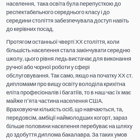
населення, така освіта була перепусткою до
респектабельного середнього класу і до
середини століття забезпечувала доступ навіть
до керівних посад.
Протягом останньої чверті ХХ століття, коли
більшість населення стала закінчувати середню
школу, цього рівня ледь вистачає для виконання
ручної або чорної роботи у сфері
обслуговування. Так само, якщо на початку ХХ ст.
дипломами про вищу освіту володіла крихітна
еліта професіоналів і багатіїв, то в наш час їх має
майже п’ята частина населення США.
Враховуючи кількість осіб, що навчаються, та,
передовсім, амбіції наймолодших когорт, зараз
більше половини населення перебуває на шляху
до здобуття диплома бакалавра. За таких умов