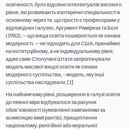
освіченості, було відсіяно інтелектуалів високого
рівня, які розвивають езотеричні спеціальності в
основному через те, що просто є професорами у
відповідних галузях. Аргумент Раміреза та Болі
(1982), — що вища освіта поширюється як ознака
модерності, — не підходить для США, принаймні
на інституційному, а не індивідуальному рівні;
адже саме Сполучені Штати запропонували
модель масової вищої освіти як ознаки
модерного суспільства, – модель, яку інші
суспільства наслідували. [1]
На найнижчому рівні, розширення в галузі освіти
до певної міри відбувалося за рахунок
обов’язковості (зумовленої кампаніями за
асиміляцію іммігрантів), прищеплення
націоналізму, релігійної або моральної