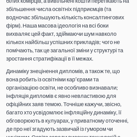
білих комірців, а вивільнені кошти перетікають на
збільшення числа освітніх підприємців (та
водночас збільшують кількість консалтингових
фірм). Наша масова ідеологія на всі боки
вихваляє цей факт, здіймаючи шум навколо
кількох найбільш успішних прикладів; чого не
помічають, так це загальної зміни у структурі та
зростання стратифікації в її межах.
Динаміку знецінення дипломів, а також те, що
вона робить із освітніми кар’єрами та
організацією освіти, не особливо визнавали;
інфляція дипломів є явно невластивою для
офіційних заяв темою. Точніше кажучи, звісно,
багато хто усвідомлює інфляційну динаміку, її
обговорюють в кулуарах, у приватному оточенні,
де про неї згадують зазвичай із гумором чи