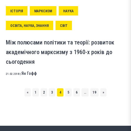
ІСТОРІЯ
МАРКСИЗМ
НАУКА
ОСВІТА, НАУКА, ЗНАННЯ
СВІТ
Між полюсами політики та теорії: розвиток
академічного марксизму з 1960-х років до
сьогодення
Ян Гофф
21.02.2018
|
«
1
2
3
4
5
6
…
19
»