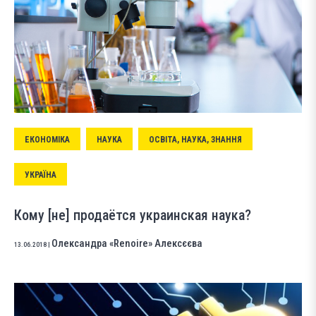
ЕКОНОМІКА
НАУКА
ОСВІТА, НАУКА, ЗНАННЯ
УКРАЇНА
Кому [не] продаётся украинская наука?
Олександра «Renoire» Алексєєва
13.06.2018
|